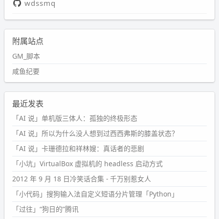
wdssmq
附属站点
GM_脚本
咸鱼纪要
最近发表
「AI 说」单机版三体人：孤独的终极形态
「AI 说」所以为什么没人想到过西西弗斯的膝盖状态？
「AI 说」卡珊德拉和祥林嫂：真话者的悲剧
「小坑」VirtualBox 虚拟机的 headless 启动方式
2012 年 9 月 18 日冷笑话合集 - 千万别惹女人
「小代码」搜狗输入法自定义短语分片管理「Python」
「过往」“狗日的”腾讯