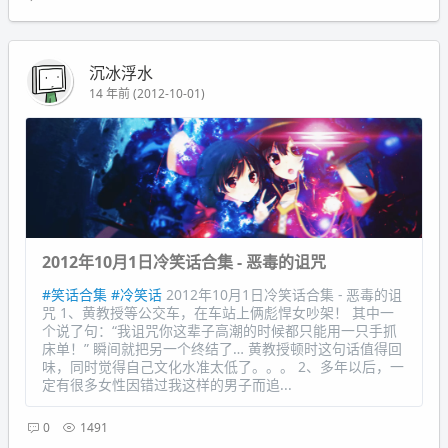
沉冰浮水
14 年前 (2012-10-01)
2012年10月1日冷笑话合集 - 恶毒的诅咒
#笑话合集
#冷笑话
2012年10月1日冷笑话合集 - 恶毒的诅
咒 1、黄教授等公交车，在车站上俩彪悍女吵架！ 其中一
个说了句：“我诅咒你这辈子高潮的时候都只能用一只手抓
床单！” 瞬间就把另一个终结了… 黄教授顿时这句话值得回
味，同时觉得自己文化水准太低了。。。 2、多年以后，一
定有很多女性因错过我这样的男子而追...
0
1491