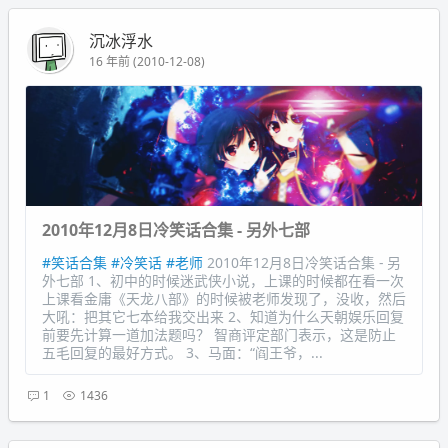
沉冰浮水
16 年前 (2010-12-08)
2010年12月8日冷笑话合集 - 另外七部
#笑话合集
#冷笑话
#老师
2010年12月8日冷笑话合集 - 另
外七部 1、初中的时候迷武侠小说，上课的时候都在看一次
上课看金庸《天龙八部》的时候被老师发现了，没收，然后
大吼：把其它七本给我交出来 2、知道为什么天朝娱乐回复
前要先计算一道加法题吗？ 智商评定部门表示，这是防止
五毛回复的最好方式。 3、马面：“阎王爷，...
1
1436