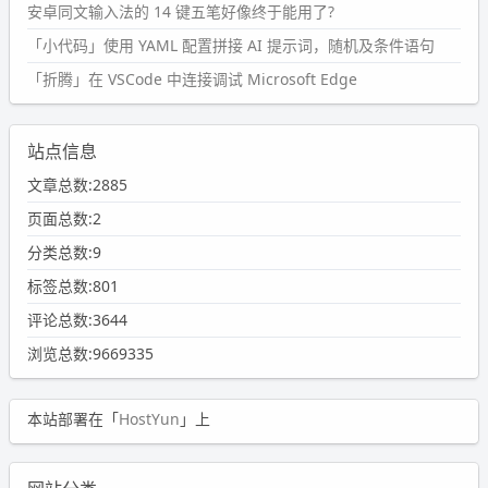
安卓同文输入法的 14 键五笔好像终于能用了?
「小代码」使用 YAML 配置拼接 AI 提示词，随机及条件语句
「折腾」在 VSCode 中连接调试 Microsoft Edge
站点信息
文章总数:2885
页面总数:2
分类总数:9
标签总数:801
评论总数:3644
浏览总数:9669335
本站部署在「
HostYun
」上