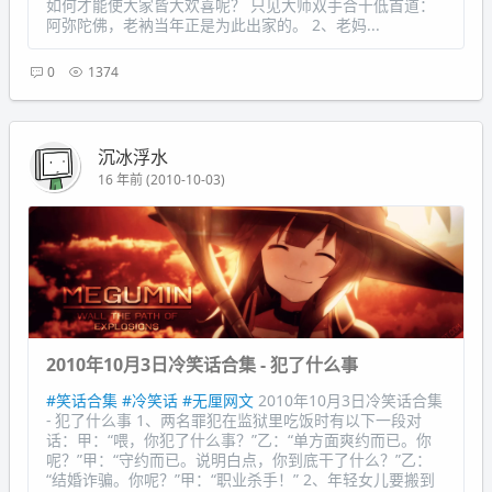
如何才能使大家皆大欢喜呢？ 只见大师双手合十低首道：
阿弥陀佛，老衲当年正是为此出家的。 2、老妈...
0
1374
沉冰浮水
16 年前 (2010-10-03)
2010年10月3日冷笑话合集 - 犯了什么事
#笑话合集
#冷笑话
#无厘网文
2010年10月3日冷笑话合集
- 犯了什么事 1、两名罪犯在监狱里吃饭时有以下一段对
话：甲：“喂，你犯了什么事？”乙：“单方面爽约而已。你
呢？”甲：“守约而已。说明白点，你到底干了什么？”乙：
“结婚诈骗。你呢？”甲：“职业杀手！” 2、年轻女儿要搬到