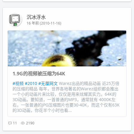
沉冰浮水
16 年前 (2010-11-16)
1.9G的视频被压缩为64K
#视频
#2010
#无厘网文
Warez出品的精品动画 近25万倍
的压缩的精品 每年，世界各地著名的Warez组织都会推出
一个小的动画片来比较，仅仅是用来炫耀其实力。64K的
3D动画。要知道，一首普通的MP3，通常就有 4000K左
右，一张普通的JPG压缩图片也要30-40K，而这个仅有63K
的3D动画，你花半个小时也看...
11
2190