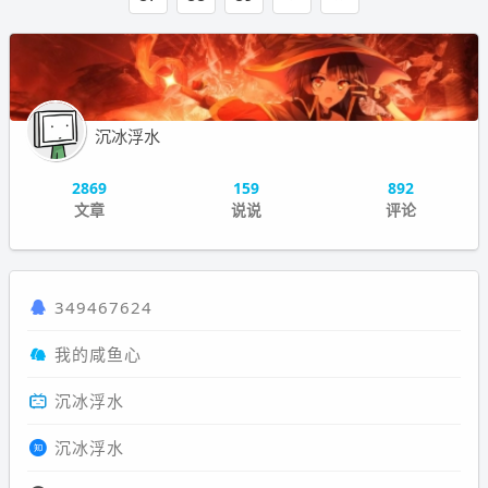
沉冰浮水
2869
159
892
文章
说说
评论
349467624
我的咸鱼心
沉冰浮水
沉冰浮水