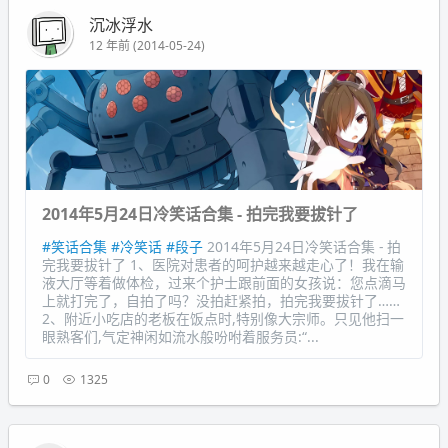
沉冰浮水
12 年前 (2014-05-24)
2014年5月24日冷笑话合集 - 拍完我要拔针了
#笑话合集
#冷笑话
#段子
2014年5月24日冷笑话合集 - 拍
完我要拔针了 1、医院对患者的呵护越来越走心了！我在输
液大厅等着做体检，过来个护士跟前面的女孩说：您点滴马
上就打完了，自拍了吗？没拍赶紧拍，拍完我要拔针了……
2、附近小吃店的老板在饭点时,特别像大宗师。只见他扫一
眼熟客们,气定神闲如流水般吩咐着服务员:“...
0
1325