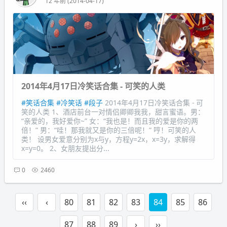
12 年前 (2014-04-17)
2014年4月17日冷笑话合集 - 可笑的人类
#笑话合集
#冷笑话
#段子
2014年4月17日冷笑话合集 - 可
笑的人类 1、酒店前台一对情侣卿卿我我，甜言蜜语。男：
“亲爱的，我好爱你~” 女：“我也是！而且我的爱是你的两
倍！” 男：“哇！那我就又是你的三倍呢！” 哼！可笑的人
类！ 设男女爱意分别为x与y，方程y=2x，x=3y，求解得
x=y=0。 2、女朋友提出分...
0
2460
‹‹
‹
80
81
82
83
84
85
86
87
88
89
›
››