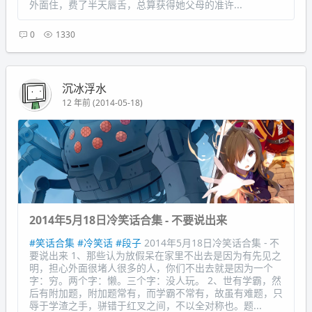
外面住，费了半天唇舌，总算获得她父母的准许...
0
1330
沉冰浮水
12 年前 (2014-05-18)
2014年5月18日冷笑话合集 - 不要说出来
#笑话合集
#冷笑话
#段子
2014年5月18日冷笑话合集 - 不
要说出来 1、那些认为放假呆在家里不出去是因为有先见之
明，担心外面很堵人很多的人，你们不出去就是因为一个
字：穷。两个字：懒。三个字：没人玩。 2、世有学霸，然
后有附加题，附加题常有，而学霸不常有，故虽有难题，只
辱于学渣之手，骈错于红叉之间，不以全对称也。题...