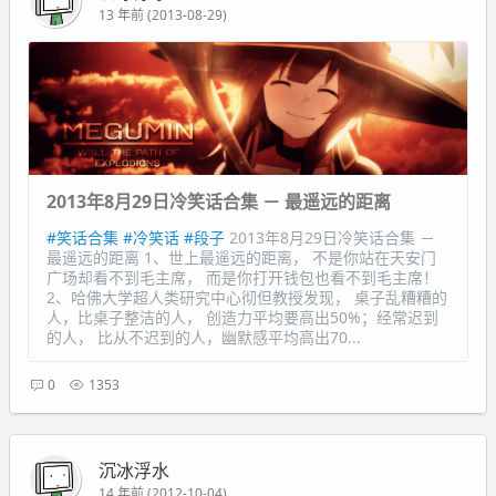
13 年前 (2013-08-29)
2013年8月29日冷笑话合集 － 最遥远的距离
#笑话合集
#冷笑话
#段子
2013年8月29日冷笑话合集 －
最遥远的距离 1、世上最遥远的距离， 不是你站在天安门
广场却看不到毛主席， 而是你打开钱包也看不到毛主席！
2、哈佛大学超人类研究中心彻但教授发现， 桌子乱糟糟的
人，比桌子整洁的人， 创造力平均要高出50%；经常迟到
的人， 比从不迟到的人，幽默感平均高出70...
0
1353
沉冰浮水
14 年前 (2012-10-04)