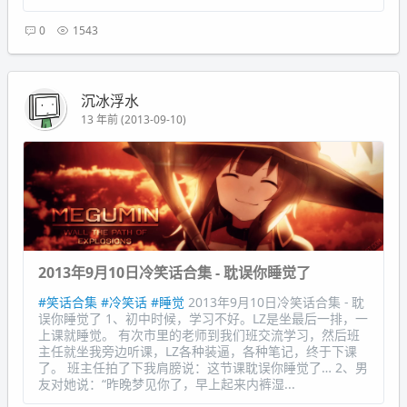
0
1543
沉冰浮水
13 年前 (2013-09-10)
2013年9月10日冷笑话合集 - 耽误你睡觉了
#笑话合集
#冷笑话
#睡觉
2013年9月10日冷笑话合集 - 耽
误你睡觉了 1、初中时候，学习不好。LZ是坐最后一排，一
上课就睡觉。 有次市里的老师到我们班交流学习，然后班
主任就坐我旁边听课，LZ各种装逼，各种笔记，终于下课
了。 班主任拍了下我肩膀说：这节课耽误你睡觉了… 2、男
友对她说：“昨晚梦见你了，早上起来内裤湿...