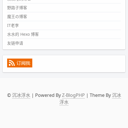
2024-09-09 19:43:00
野路子博客
#PubWord
《五至七时的克莱奥》，2018 年 6 月加入列
表，21 年 11 月底发现 B 站上线了这部，直到前几天才看
魔王の博客
完，还是分两次看的。。接下来有五项是 2019 年的，都是
IT老李
电影 —— 略长的待办列表。。
水水的 Hexo 博客
友链申请
©
沉冰浮水
| Powered By
Z-BlogPHP
| Theme By
沉冰
浮水