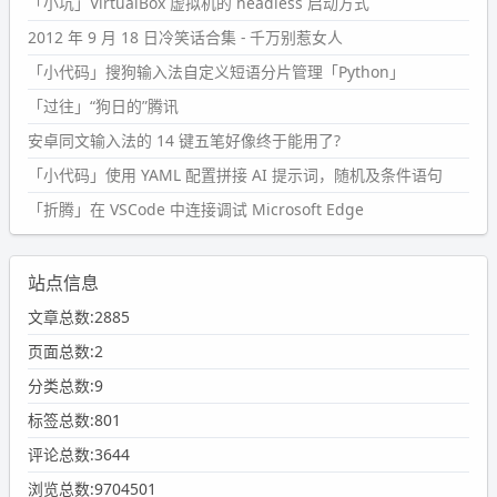
「小坑」VirtualBox 虚拟机的 headless 启动方式
2012 年 9 月 18 日冷笑话合集 - 千万别惹女人
「小代码」搜狗输入法自定义短语分片管理「Python」
「过往」“狗日的”腾讯
安卓同文输入法的 14 键五笔好像终于能用了?
「小代码」使用 YAML 配置拼接 AI 提示词，随机及条件语句
「折腾」在 VSCode 中连接调试 Microsoft Edge
站点信息
文章总数:2885
页面总数:2
分类总数:9
标签总数:801
评论总数:3644
浏览总数:9704501