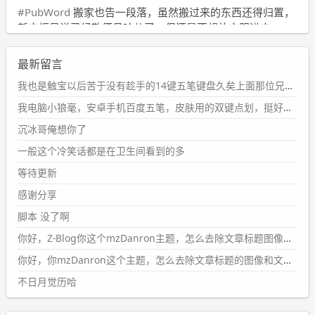
#PubWord
搬家也告一段落，虽然搬过来的东西还得归置，
新衣柜虽说已经散俩月味儿了，但还是不想放衣服进去。
wdssmq
最新留言
2024-09-23 21:00:49
#PubWord
要不我每年汇总整理一次？？碎雨集_沉冰浮水_
我也是触宝以后苦于没有趁手的14键五笔键盘久矣上面那位兄台用的百度双键点划布局我也用过很久，那个皮肤做得很粗糙，个别键位的触发区域是错位的，快速打字时很容易出错，修改它的皮肤文件校正后勉强能用，但早年出的皮肤分辨率太低，实在谈不上美观。百度小米定制版的商店里有一个"小黑板"皮肤还不错(百度官方输入法商店里没有)，但那个风格我不喜欢这两天找到了一个叫"森林集"的公众号，开发了海量的皮肤，很多都有14键版本，付费但很便宜，几块钱，终于有自己满意的输入法了搜了一下，这个工作室还是百度的官方合作伙伴，不知道为什么14键作品都不在官方商店上架，难道是百度官方在刻意放弃14键？
第1页
https://www.
wdssmq.com/tag/%E7%A2%8E%E9%9
我电脑小狼毫，安卓手机百度五笔，皮肤用的双键点划，挺好的。
B
%A8%E9%9B%86/
沉冰哥俺想你了
wdssmq
一般这个冷笑话都是在卫生间看到的多
2024-09-23 20:58:40
#PubWord
所以，不带这条的话，2024 年目前只发了 13
等待更新
条嘟？？？？
感谢分享
wdssmq
脚本 没了啊
2024-09-15 10:32:07
你好，Z-Blog你这个mzDanron主题，怎么去除文章标题图像和文章摘要，仅显示标题，感谢回复！
#PubWord
VSCode 内 git 操作卡住的时候没办法主动取消
一直是个痛点，一般都是推送或拉取，今天连提交都卡
你好，你mzDanron这个主题，怎么去除文章标题的图像和文章摘要！仅显示标题，感谢回复解决！
了。。
不日月觉历哈
wdssmq
2024-09-11 08:45:43