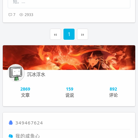
短。...
7
2933
‹‹
1
››
沉冰浮水
2869
159
892
文章
说说
评论
349467624
我的咸鱼心