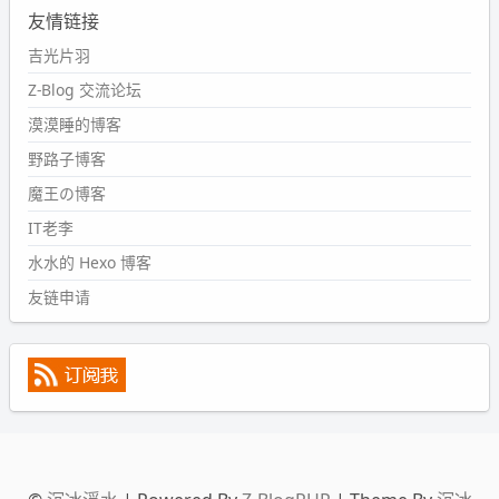
友情链接
#PubWord
又一个夏天过去了，所以今年也没买防水鞋套；
然后天凉了，为了应对踢被子买了睡袋，不知道 1.2 米会不
吉光片羽
会略窄。。
Z-Blog 交流论坛
wdssmq
漠漠睡的博客
2024-09-09 19:43:00
野路子博客
#PubWord
《五至七时的克莱奥》，2018 年 6 月加入列
表，21 年 11 月底发现 B 站上线了这部，直到前几天才看
魔王の博客
完，还是分两次看的。。接下来有五项是 2019 年的，都是
IT老李
电影 —— 略长的待办列表。。
水水的 Hexo 博客
友链申请