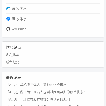
沉冰浮水
沉冰浮水
wdssmq
附属站点
GM_脚本
咸鱼纪要
最近发表
「AI 说」单机版三体人：孤独的终极形态
「AI 说」所以为什么没人想到过西西弗斯的膝盖状态？
「AI 说」卡珊德拉和祥林嫂：真话者的悲剧