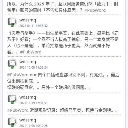
所以，为什么 2025 年了，互联网服务商仍然「致力于」封
禁用户账号的同时「不告知具体原因」？
#PubWord
wdssmq
2025-04-11 15:38:32
《忍者与杀手》——出生是事实，在此基础上，感觉比《鹿
乃子》好看；一个靠不当人拔高了抽象，另一个本身就不是
人（也不是鹿），单论抽象鹿乃子更高，然而就是不好
看。。
#PubWord
wdssmq
2024-12-08 11:36:24
#PubWord
nuc 四个口插硬盘都识别不到，有亮灯。。最后
试出别插到底。。
绿联的硬盘盒。。另外一个联想的没问题。。
wdssmq
2024-11-19 17:31:51
#PubWord
近期观影记录：超级马里奥，死侍与金刚狼。。
wdssmq
2024-10-08 10:12:25