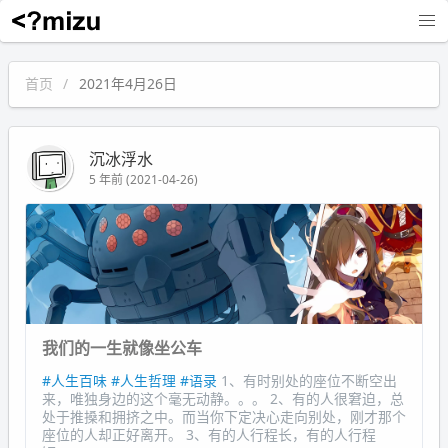
沉冰浮水
首页
2021年4月26日
沉冰浮水
5 年前 (2021-04-26)
我们的一生就像坐公车
#人生百味
#人生哲理
#语录
1、有时别处的座位不断空出
来，唯独身边的这个毫无动静。。。 2、有的人很窘迫，总
处于推搡和拥挤之中。而当你下定决心走向别处，刚才那个
座位的人却正好离开。 3、有的人行程长，有的人行程