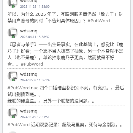
wdssmq
2025-11-25 11:58:00
所以，为什么 2025 年了，互联网服务商仍然「致力于」封
禁用户账号的同时「不告知具体原因」？
#PubWord
wdssmq
2025-04-11 15:38:32
《忍者与杀手》——出生是事实，在此基础上，感觉比《鹿
乃子》好看；一个靠不当人拔高了抽象，另一个本身就不是
人（也不是鹿），单论抽象鹿乃子更高，然而就是不好
看。。
#PubWord
wdssmq
2024-12-08 11:36:24
#PubWord
nuc 四个口插硬盘都识别不到，有亮灯。。最后
试出别插到底。。
绿联的硬盘盒。。另外一个联想的没问题。。
wdssmq
2024-11-19 17:31:51
#PubWord
近期观影记录：超级马里奥，死侍与金刚狼。。