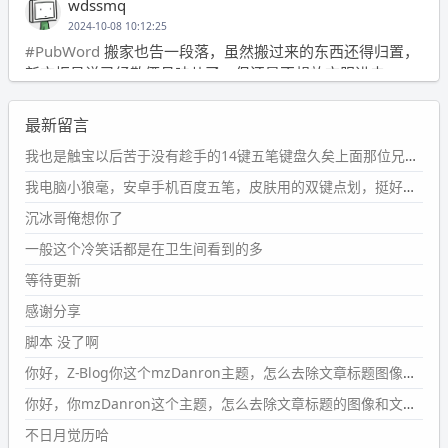
wdssmq
2024-10-08 10:12:25
#PubWord
搬家也告一段落，虽然搬过来的东西还得归置，
新衣柜虽说已经散俩月味儿了，但还是不想放衣服进去。
wdssmq
最新留言
2024-09-23 21:00:49
#PubWord
要不我每年汇总整理一次？？碎雨集_沉冰浮水_
我也是触宝以后苦于没有趁手的14键五笔键盘久矣上面那位兄台用的百度双键点划布局我也用过很久，那个皮肤做得很粗糙，个别键位的触发区域是错位的，快速打字时很容易出错，修改它的皮肤文件校正后勉强能用，但早年出的皮肤分辨率太低，实在谈不上美观。百度小米定制版的商店里有一个"小黑板"皮肤还不错(百度官方输入法商店里没有)，但那个风格我不喜欢这两天找到了一个叫"森林集"的公众号，开发了海量的皮肤，很多都有14键版本，付费但很便宜，几块钱，终于有自己满意的输入法了搜了一下，这个工作室还是百度的官方合作伙伴，不知道为什么14键作品都不在官方商店上架，难道是百度官方在刻意放弃14键？
第1页
https://www.
wdssmq.com/tag/%E7%A2%8E%E9%9
我电脑小狼毫，安卓手机百度五笔，皮肤用的双键点划，挺好的。
B
%A8%E9%9B%86/
沉冰哥俺想你了
wdssmq
一般这个冷笑话都是在卫生间看到的多
2024-09-23 20:58:40
#PubWord
所以，不带这条的话，2024 年目前只发了 13
等待更新
条嘟？？？？
感谢分享
wdssmq
脚本 没了啊
2024-09-15 10:32:07
你好，Z-Blog你这个mzDanron主题，怎么去除文章标题图像和文章摘要，仅显示标题，感谢回复！
#PubWord
VSCode 内 git 操作卡住的时候没办法主动取消
一直是个痛点，一般都是推送或拉取，今天连提交都卡
你好，你mzDanron这个主题，怎么去除文章标题的图像和文章摘要！仅显示标题，感谢回复解决！
了。。
不日月觉历哈