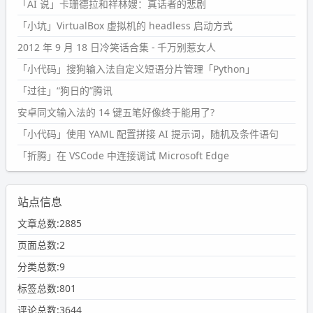
「AI 说」卡珊德拉和祥林嫂：真话者的悲剧
「小坑」VirtualBox 虚拟机的 headless 启动方式
2012 年 9 月 18 日冷笑话合集 - 千万别惹女人
「小代码」搜狗输入法自定义短语分片管理「Python」
「过往」“狗日的”腾讯
安卓同文输入法的 14 键五笔好像终于能用了?
「小代码」使用 YAML 配置拼接 AI 提示词，随机及条件语句
「折腾」在 VSCode 中连接调试 Microsoft Edge
站点信息
文章总数:2885
页面总数:2
分类总数:9
标签总数:801
评论总数:3644