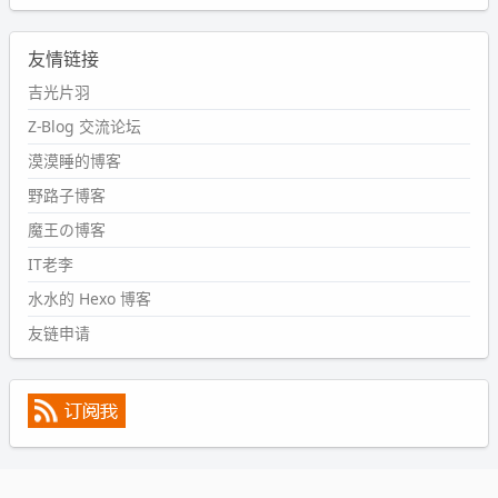
wdssmq
2024-09-11 08:45:43
友情链接
#PubWord
又一个夏天过去了，所以今年也没买防水鞋套；
然后天凉了，为了应对踢被子买了睡袋，不知道 1.2 米会不
吉光片羽
会略窄。。
Z-Blog 交流论坛
wdssmq
漠漠睡的博客
2024-09-09 19:43:00
野路子博客
#PubWord
《五至七时的克莱奥》，2018 年 6 月加入列
表，21 年 11 月底发现 B 站上线了这部，直到前几天才看
魔王の博客
完，还是分两次看的。。接下来有五项是 2019 年的，都是
IT老李
电影 —— 略长的待办列表。。
水水的 Hexo 博客
友链申请