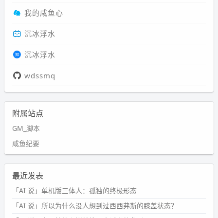
我的咸鱼心
沉冰浮水
沉冰浮水
wdssmq
附属站点
GM_脚本
咸鱼纪要
最近发表
「AI 说」单机版三体人：孤独的终极形态
「AI 说」所以为什么没人想到过西西弗斯的膝盖状态？