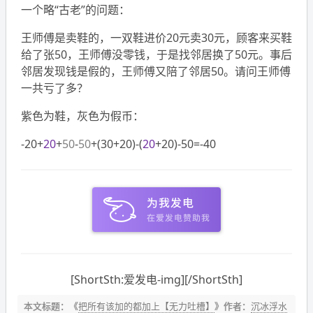
一个略“古老”的问题：
王师傅是卖鞋的，一双鞋进价20元卖30元，顾客来买鞋
给了张50，王师傅没零钱，于是找邻居换了50元。事后
邻居发现钱是假的，王师傅又陪了邻居50。请问王师傅
一共亏了多？
紫色为鞋，灰色为假币：
-20+
20
+
50
-
50
+(30+20)-(
20
+20)-50=-40
[ShortSth:爱发电-img][/ShortSth]
本文标题：《
把所有该加的都加上【无力吐槽】
》作者：
沉冰浮水