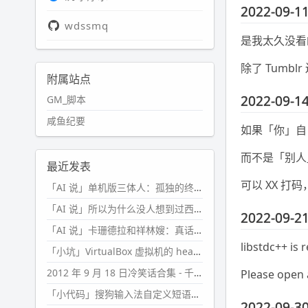
2022-09-11
wdssmq
是我太久没看
除了 Tumblr 
附属站点
2022-09-14
GM_脚本
咸鱼纪要
如果「你」自
而不是「别人
最近发表
可以 XX 打
「AI 说」单机版三体人：孤独的终极形态
「AI 说」所以为什么没人想到过西西弗斯的膝盖状态？
2022-09-21
「AI 说」卡珊德拉和祥林嫂：真话者的悲剧
libstdc++ is 
「小坑」VirtualBox 虚拟机的 headless 启动方式
2012 年 9 月 18 日冷笑话合集 - 千万别惹女人
Please open 
「小代码」搜狗输入法自定义短语分片管理「Python」
2022-09-30