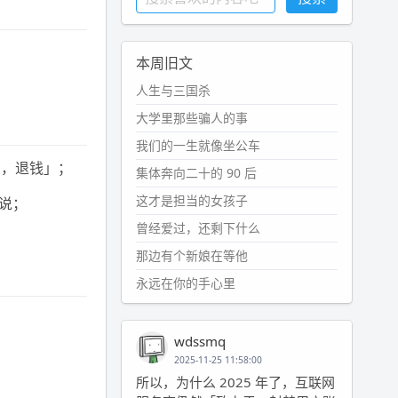
本周旧文
人生与三国杀
大学里那些骗人的事
我们的一生就像坐公车
 ，退钱」；
集体奔向二十的 90 后
这才是担当的女孩子
说；
曾经爱过，还剩下什么
那边有个新娘在等他
永远在你的手心里
wdssmq
2025-11-25 11:58:00
所以，为什么 2025 年了，互联网