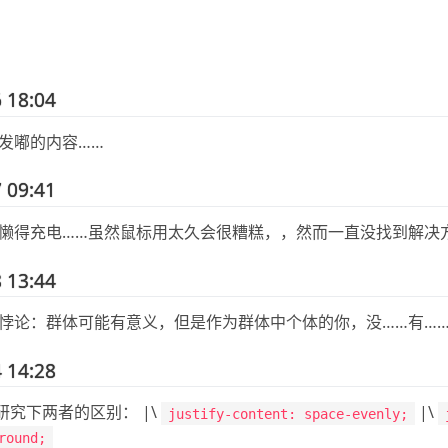
 18:04
发嘟的内容……
 09:41
懒得充电……虽然鼠标用太久会很糟糕，，然而一直没找到解决
 13:44
悖论：群体可能有意义，但是作为群体中个体的你，没……有……
 14:28
需要研究下两者的区别： |\
|\
justify-content: space-evenly;
round;