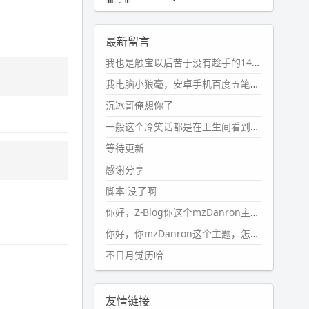
2024-11-19 17:31:51
#PubWord
近期观影记录：超级
最新留言
马里奥，死侍与金刚狼。。
我也是触宝以后苦于没有趁手的14键五笔键盘久矣上面那位兄台用的百度双键点划布局我也用过很久，那个皮肤做得很粗糙，个别键位的触发区域是错位的，快速打字时很容易出错，修改它的皮肤文件校正后勉强能用，但早年出的皮肤分辨率太低，实在谈不上美观。百度小米定制版的商店里有一个"小黑板"皮肤还不错(百度官方输入法商店里没有)，但那个风格我不喜欢这两天找到了一个叫"森林集"的公众号，开发了海量的皮肤，很多都有14键版本，付费但很便宜，几块钱，终于有自己满意的输入法了搜了一下，这个工作室还是百度的官方合作伙伴，不知道为什么14键作品都不在官方商店上架，难道是百度官方在刻意放弃14键？
wdssmq
2024-10-08 10:12:25
我电脑小狼毫，安卓手机百度五笔，皮肤用的双键点划，挺好的。
#PubWord
搬家也告一段落，虽
沉冰哥俺想你了
然搬过来的东西还得归置，新衣柜
虽说已经散俩月味儿了，但还是不
一般这个冷笑话都是在卫生间看到的多
想放衣服进去。
等待更新
wdssmq
感谢分享
2024-09-23 21:00:49
脚本 没了啊
#PubWord
要不我每年汇总整理
一次？？碎雨集_沉冰浮水_第1页
你好，Z-Blog你这个mzDanron主题，怎么去除文章标题图像和文章摘要，仅显示标题，感谢回复！
https://www.
wdssmq.com/ta
你好，你mzDanron这个主题，怎么去除文章标题的图像和文章摘要！仅显示标题，感谢回复解决！
g/%E7%A2%8E%E9%9B
%A8%E
不日月觉历哈
9%9B%86/
wdssmq
2024-09-23 20:58:40
友情链接