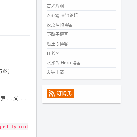
#PubWord
所以，不带这条的
吉光片羽
话，2024 年目前只发了 13 条
Z-Blog 交流论坛
嘟？？？？
漠漠睡的博客
wdssmq
2024-09-15 10:32:07
野路子博客
#PubWord
VSCode 内 git 操作卡
魔王の博客
住的时候没办法主动取消一直是个
IT老李
痛点，一般都是推送或拉取，今天
连提交都卡了。。
水水的 Hexo 博客
wdssmq
方案；
友链申请
2024-09-11 08:45:43
#PubWord
又一个夏天过去了，
所以今年也没买防水鞋套；然后天
凉了，为了应对踢被子买了睡袋，
意……义……
不知道 1.2 米会不会略窄。。
wdssmq
2024-09-09 19:43:00
justify-cont
#PubWord
《五至七时的克莱
奥》，2018 年 6 月加入列表，21