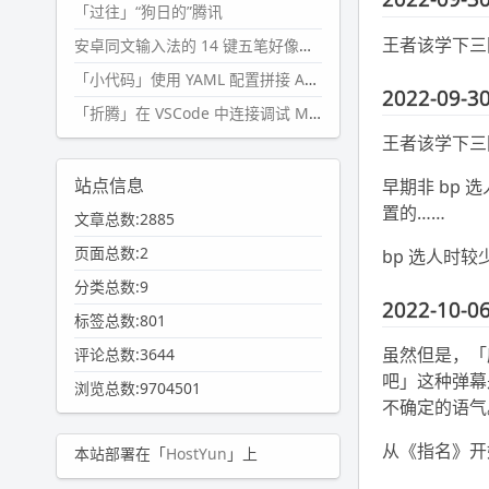
「过往」“狗日的”腾讯
王者该学下三
安卓同文输入法的 14 键五笔好像终于能用了?
「小代码」使用 YAML 配置拼接 AI 提示词，随机及条件语句
2022-09-30
「折腾」在 VSCode 中连接调试 Microsoft Edge
王者该学下三
站点信息
早期非 bp
置的……
文章总数:2885
页面总数:2
bp 选人时
分类总数:9
2022-10-06
标签总数:801
虽然但是，「
评论总数:3644
吧」这种弹幕
浏览总数:9704501
不确定的语气
从《指名》开
本站部署在「
HostYun
」上