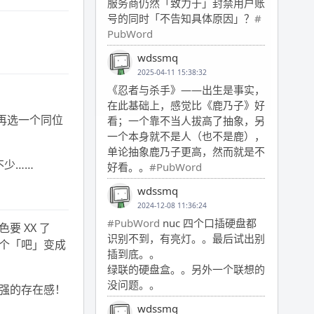
服务商仍然「致力于」封禁用户账
号的同时「不告知具体原因」？
#
PubWord
wdssmq
2025-04-11 15:38:32
《忍者与杀手》——出生是事实，
在此基础上，感觉比《鹿乃子》好
再选一个同位
看；一个靠不当人拔高了抽象，另
一个本身就不是人（也不是鹿），
单论抽象鹿乃子更高，然而就是不
不少……
好看。。
#PubWord
wdssmq
2024-12-08 11:36:24
#PubWord
nuc 四个口插硬盘都
 XX 了
识别不到，有亮灯。。最后试出别
个「吧」变成
插到底。。
绿联的硬盘盒。。另外一个联想的
没问题。。
强的存在感！
wdssmq