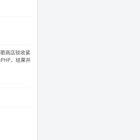
年 11 月底发现 B 站上线了这部，
直到前几天才看完，还是分两次看
的。。接下来有五项是 2019 年
的，都是电影 —— 略长的待办列
表。。
久谷歌商店就收紧
PHP，结果并