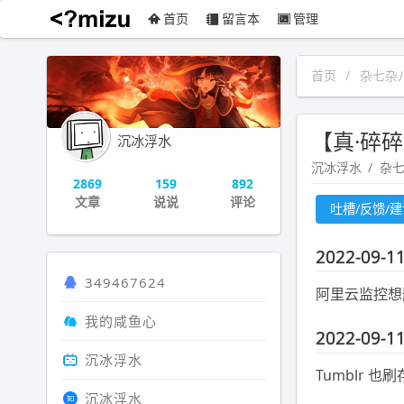
首页
留言本
管理
沉冰浮水
首页
杂七杂
【真·碎碎念】
沉冰浮水
沉冰浮水
杂
2869
159
892
文章
说说
评论
吐槽/反馈/
2022-09-11
349467624
阿里云监控想
我的咸鱼心
2022-09-11
沉冰浮水
Tumblr 
沉冰浮水