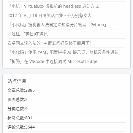
「小坑」VirtualBox 虚拟机的 headless 启动方式
2012 年 9 月 18 日冷笑话合集 - 千万别惹女人
「小代码」搜狗输入法自定义短语分片管理「Python」
「过往」“狗日的”腾讯
安卓同文输入法的 14 键五笔好像终于能用了?
「小代码」使用 YAML 配置拼接 AI 提示词，随机及条件语句
「折腾」在 VSCode 中连接调试 Microsoft Edge
站点信息
文章总数:2885
页面总数:2
分类总数:9
标签总数:801
评论总数:3644