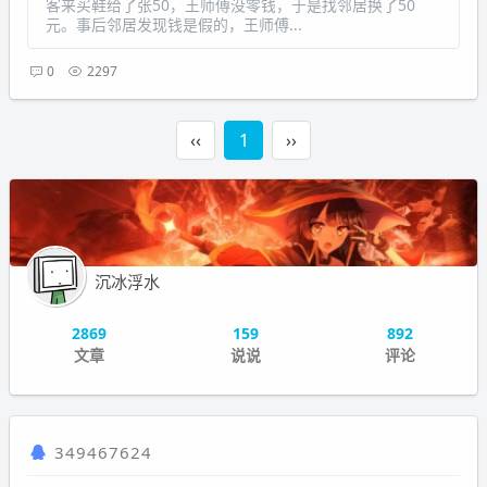
客来买鞋给了张50，王师傅没零钱，于是找邻居换了50
元。事后邻居发现钱是假的，王师傅...
0
2297
‹‹
1
››
沉冰浮水
2869
159
892
文章
说说
评论
349467624