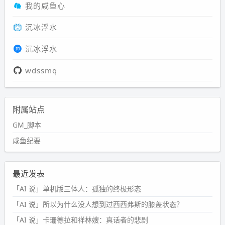
我的咸鱼心
沉冰浮水
沉冰浮水
wdssmq
附属站点
GM_脚本
咸鱼纪要
最近发表
「AI 说」单机版三体人：孤独的终极形态
「AI 说」所以为什么没人想到过西西弗斯的膝盖状态？
「AI 说」卡珊德拉和祥林嫂：真话者的悲剧