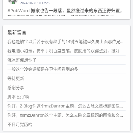
2024-10-08 10:12:25
#PubWord
搬家也告一段落，虽然搬过来的东西还得归置，
新衣柜虽说已经散俩月味儿了，但还是不想放衣服进去。
wdssmq
最新留言
2024-09-23 21:00:49
#PubWord
要不我每年汇总整理一次？？碎雨集_沉冰浮水_
我也是触宝以后苦于没有趁手的14键五笔键盘久矣上面那位兄台用的百度双键点划布局我也用过很久，那个皮肤做得很粗糙，个别键位的触发区域是错位的，快速打字时很容易出错，修改它的皮肤文件校正后勉强能用，但早年出的皮肤分辨率太低，实在谈不上美观。百度小米定制版的商店里有一个"小黑板"皮肤还不错(百度官方输入法商店里没有)，但那个风格我不喜欢这两天找到了一个叫"森林集"的公众号，开发了海量的皮肤，很多都有14键版本，付费但很便宜，几块钱，终于有自己满意的输入法了搜了一下，这个工作室还是百度的官方合作伙伴，不知道为什么14键作品都不在官方商店上架，难道是百度官方在刻意放弃14键？
第1页
https://www.
wdssmq.com/tag/%E7%A2%8E%E9%9
我电脑小狼毫，安卓手机百度五笔，皮肤用的双键点划，挺好的。
B
%A8%E9%9B%86/
沉冰哥俺想你了
wdssmq
一般这个冷笑话都是在卫生间看到的多
2024-09-23 20:58:40
#PubWord
所以，不带这条的话，2024 年目前只发了 13
等待更新
条嘟？？？？
感谢分享
wdssmq
脚本 没了啊
2024-09-15 10:32:07
你好，Z-Blog你这个mzDanron主题，怎么去除文章标题图像和文章摘要，仅显示标题，感谢回复！
#PubWord
VSCode 内 git 操作卡住的时候没办法主动取消
一直是个痛点，一般都是推送或拉取，今天连提交都卡
你好，你mzDanron这个主题，怎么去除文章标题的图像和文章摘要！仅显示标题，感谢回复解决！
了。。
不日月觉历哈
wdssmq