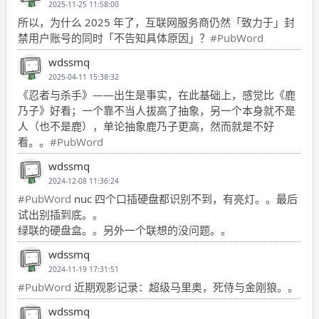
2025-11-25 11:58:00
所以，为什么 2025 年了，互联网服务商仍然「致力于」封
禁用户账号的同时「不告知具体原因」？
#PubWord
wdssmq
2025-04-11 15:38:32
《忍者与杀手》——出生是事实，在此基础上，感觉比《鹿
乃子》好看；一个靠不当人拔高了抽象，另一个本身就不是
人（也不是鹿），单论抽象鹿乃子更高，然而就是不好
看。。
#PubWord
wdssmq
2024-12-08 11:36:24
#PubWord
nuc 四个口插硬盘都识别不到，有亮灯。。最后
试出别插到底。。
绿联的硬盘盒。。另外一个联想的没问题。。
wdssmq
2024-11-19 17:31:51
#PubWord
近期观影记录：超级马里奥，死侍与金刚狼。。
wdssmq