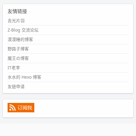
2024-09-11 08:45:43
友情链接
#PubWord
又一个夏天过去了，所以今年也没买防水鞋套；
然后天凉了，为了应对踢被子买了睡袋，不知道 1.2 米会不
吉光片羽
会略窄。。
Z-Blog 交流论坛
wdssmq
漠漠睡的博客
2024-09-09 19:43:00
野路子博客
#PubWord
《五至七时的克莱奥》，2018 年 6 月加入列
表，21 年 11 月底发现 B 站上线了这部，直到前几天才看
魔王の博客
完，还是分两次看的。。接下来有五项是 2019 年的，都是
IT老李
电影 —— 略长的待办列表。。
水水的 Hexo 博客
友链申请