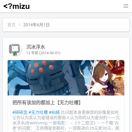
沉冰浮水
首页
2014年6月1日
沉冰浮水
12 年前 (2014-06-01)
把所有该加的都加上【无力吐槽】
#碎碎念
#无力吐槽
#纠结
比问题本身更麻烦的好像是如何
让你认为其认为是错误的那些人认为你的认为是对的——沉
冰浮水(@wdssmq) 一部电影： --《十二怒汉》– 一个略“古
老”的问题： 王师傅是卖鞋的，一双鞋进价20元卖30元，顾