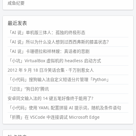
咸鱼纪要
最近发表
「AI 说」单机版三体人：孤独的终极形态
「AI 说」所以为什么没人想到过西西弗斯的膝盖状态？
「AI 说」卡珊德拉和祥林嫂：真话者的悲剧
「小坑」VirtualBox 虚拟机的 headless 启动方式
2012 年 9 月 18 日冷笑话合集 - 千万别惹女人
「小代码」搜狗输入法自定义短语分片管理「Python」
「过往」“狗日的”腾讯
安卓同文输入法的 14 键五笔好像终于能用了?
「小代码」使用 YAML 配置拼接 AI 提示词，随机及条件语句
「折腾」在 VSCode 中连接调试 Microsoft Edge