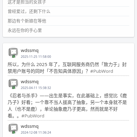
这才是担当的女孩子
曾经爱过，还剩下什么
那边有个新娘在等他
永远在你的手心里
wdssmq
2025-11-25 11:58:00
所以，为什么 2025 年了，互联网服务商仍然「致力于」封
禁用户账号的同时「不告知具体原因」？
#PubWord
wdssmq
2025-04-11 15:38:32
《忍者与杀手》——出生是事实，在此基础上，感觉比《鹿
乃子》好看；一个靠不当人拔高了抽象，另一个本身就不是
人（也不是鹿），单论抽象鹿乃子更高，然而就是不好
看。。
#PubWord
wdssmq
2024-12-08 11:36:24