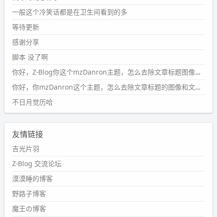
wdssmq
一般这个冷笑话都是在卫生间看到的多
2024-09-23 20:58:40
#PubWord
所以，不带这条的话，2024 年目前只发了 13
等待更新
条嘟？？？？
感谢分享
wdssmq
脚本 没了啊
2024-09-15 10:32:07
你好，Z-Blog你这个mzDanron主题，怎么去除文章标题图像和文章摘要，仅显示标题，感谢回复！
#PubWord
VSCode 内 git 操作卡住的时候没办法主动取消
一直是个痛点，一般都是推送或拉取，今天连提交都卡
你好，你mzDanron这个主题，怎么去除文章标题的图像和文章摘要！仅显示标题，感谢回复解决！
了。。
不日月觉历哈
wdssmq
2024-09-11 08:45:43
友情链接
#PubWord
又一个夏天过去了，所以今年也没买防水鞋套；
然后天凉了，为了应对踢被子买了睡袋，不知道 1.2 米会不
吉光片羽
会略窄。。
Z-Blog 交流论坛
wdssmq
漠漠睡的博客
2024-09-09 19:43:00
野路子博客
#PubWord
《五至七时的克莱奥》，2018 年 6 月加入列
表，21 年 11 月底发现 B 站上线了这部，直到前几天才看
魔王の博客
完，还是分两次看的。。接下来有五项是 2019 年的，都是