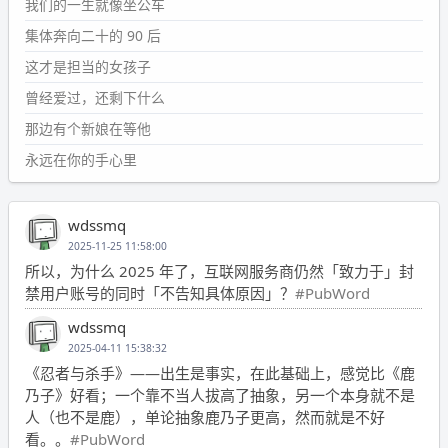
我们的一生就像坐公车
集体奔向二十的 90 后
这才是担当的女孩子
曾经爱过，还剩下什么
那边有个新娘在等他
永远在你的手心里
wdssmq
2025-11-25 11:58:00
所以，为什么 2025 年了，互联网服务商仍然「致力于」封
禁用户账号的同时「不告知具体原因」？
#PubWord
wdssmq
2025-04-11 15:38:32
《忍者与杀手》——出生是事实，在此基础上，感觉比《鹿
乃子》好看；一个靠不当人拔高了抽象，另一个本身就不是
人（也不是鹿），单论抽象鹿乃子更高，然而就是不好
看。。
#PubWord