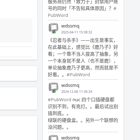
服务商仍然「致力于」封禁用户账
号的同时「不告知具体原因」？
#
PubWord
wdssmq
2025-04-11 15:38:32
《忍者与杀手》——出生是事实，
在此基础上，感觉比《鹿乃子》好
看；一个靠不当人拔高了抽象，另
一个本身就不是人（也不是鹿），
单论抽象鹿乃子更高，然而就是不
好看。。
#PubWord
wdssmq
2024-12-08 11:36:24
#PubWord
nuc 四个口插硬盘都
识别不到，有亮灯。。最后试出别
插到底。。
绿联的硬盘盒。。另外一个联想的
没问题。。
wdssmq