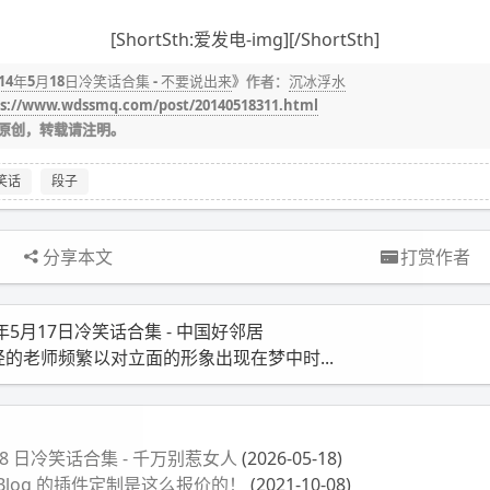
[ShortSth:爱发电-img][/ShortSth]
014年5月18日冷笑话合集 - 不要说出来
》作者：
沉冰浮水
s://www.wdssmq.com/post/20140518311.html
原创，转载请注明。
笑话
段子
分享本文
打赏作者
4年5月17日冷笑话合集 - 中国好邻居
经的老师频繁以对立面的形象出现在梦中时...
月 18 日冷笑话合集 - 千万别惹女人
(2026-05-18)
-Blog 的插件定制是这么报价的！
(2021-10-08)