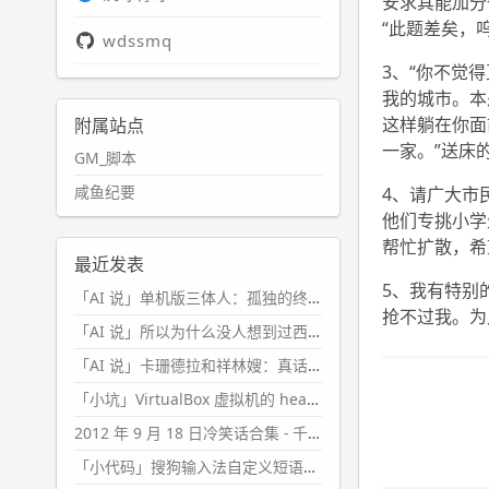
安求其能加分
“此题差矣，
wdssmq
3、“你不觉
我的城市。本
这样躺在你面
附属站点
一家。”送床
GM_脚本
咸鱼纪要
4、请广大市
他们专挑小学
帮忙扩散，希
最近发表
5、我有特别
「AI 说」单机版三体人：孤独的终极形态
抢不过我。为
「AI 说」所以为什么没人想到过西西弗斯的膝盖状态？
「AI 说」卡珊德拉和祥林嫂：真话者的悲剧
「小坑」VirtualBox 虚拟机的 headless 启动方式
2012 年 9 月 18 日冷笑话合集 - 千万别惹女人
「小代码」搜狗输入法自定义短语分片管理「Python」