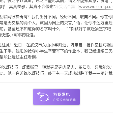
也。做之不以其道，思之不能尽其脑，错之不能知其意，执笔而
呜呼！其真差邪，其真不会做也”
冷笑话合集（
www.wdssmq.c
得互联网很神奇吗？我们出身不同，经历不同，取向不同。你在你
是毫无交集的两个人，就因为网上的只言片语，让你不远万里赴
前，甚至还不知道你的名字叫什么……” “你试好了就赶紧签字吧
的快递小哥冲我喊道。
民注意！近日，在武汉市关山小学附近，流窜着一批作案技巧娴
生下手，残忍的抢夺小学生辛苦写下的作业本，我已经连续三天
望能让我班主任看到。
的吃虾技巧，虾丢嘴里一转就壳是壳肉是肉，媳妇吃一只我能吃1
此，她一直苦练吃虾技巧，终于有一天成功战胜了我——她让我