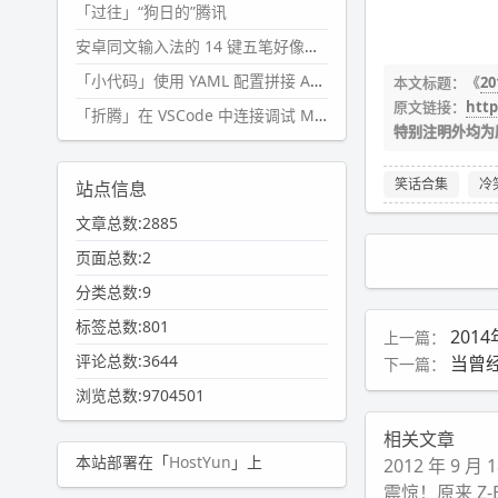
「过往」“狗日的”腾讯
安卓同文输入法的 14 键五笔好像终于能用了?
「小代码」使用 YAML 配置拼接 AI 提示词，随机及条件语句
本文标题：《
2
原文链接：
http
「折腾」在 VSCode 中连接调试 Microsoft Edge
特别注明外均为
笑话合集
冷
站点信息
文章总数:2885
页面总数:2
分类总数:9
标签总数:801
201
上一篇：
评论总数:3644
当曾
下一篇：
浏览总数:9704501
相关文章
本站部署在「
HostYun
」上
2012 年 9 
震惊！原来 Z