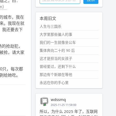
临之，曰：
om）
的城市，我在
本周旧文
来。我现在就
人生与三国杀
！我还要去下
大学里那些骗人的事
我们的一生就像坐公车
熟的抢劫犯，
集体奔向二十的 90 后
被抢，请大家
这才是担当的女孩子
曾经爱过，还剩下什么
0只，每次都
那边有个新娘在等他
剥给她吃。
永远在你的手心里
wdssmq
2025-11-25 11:58:00
所以，为什么 2025 年了，互联网