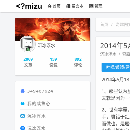
首页
留言本
管理
沉冰浮水
首页
奇趣网
2014年
沉冰浮水
沉冰浮水
奇
2869
159
892
文章
说说
评论
吐槽/反馈/
2014年5月
349467624
1、那些认为
去就是因为一
我的咸鱼心
2、世有学霸
沉冰浮水
手，骈错于红
而做也，是题
沉冰浮水