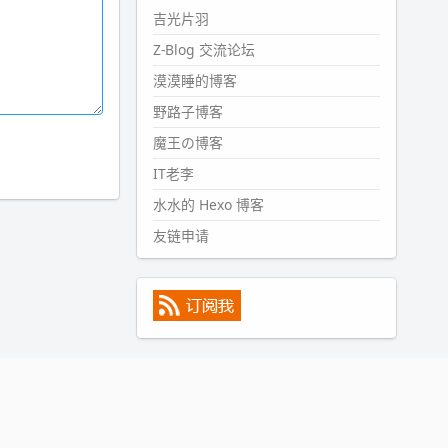
#PubWord
所以，不带这条的
吉光片羽
话，2024 年目前只发了 13 条
Z-Blog 交流论坛
嘟？？？？
漠漠睡的博客
wdssmq
2024-09-15 10:32:07
野路子博客
#PubWord
VSCode 内 git 操作卡
魔王の博客
住的时候没办法主动取消一直是个
IT老李
痛点，一般都是推送或拉取，今天
连提交都卡了。。
水水的 Hexo 博客
wdssmq
友链申请
2024-09-11 08:45:43
#PubWord
又一个夏天过去了，
所以今年也没买防水鞋套；然后天
凉了，为了应对踢被子买了睡袋，
不知道 1.2 米会不会略窄。。
wdssmq
2024-09-09 19:43:00
#PubWord
《五至七时的克莱
奥》，2018 年 6 月加入列表，21