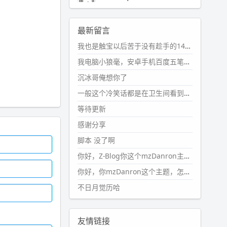
2024-11-19 17:31:51
#PubWord
近期观影记录：超级
最新留言
马里奥，死侍与金刚狼。。
我也是触宝以后苦于没有趁手的14键五笔键盘久矣上面那位兄台用的百度双键点划布局我也用过很久，那个皮肤做得很粗糙，个别键位的触发区域是错位的，快速打字时很容易出错，修改它的皮肤文件校正后勉强能用，但早年出的皮肤分辨率太低，实在谈不上美观。百度小米定制版的商店里有一个"小黑板"皮肤还不错(百度官方输入法商店里没有)，但那个风格我不喜欢这两天找到了一个叫"森林集"的公众号，开发了海量的皮肤，很多都有14键版本，付费但很便宜，几块钱，终于有自己满意的输入法了搜了一下，这个工作室还是百度的官方合作伙伴，不知道为什么14键作品都不在官方商店上架，难道是百度官方在刻意放弃14键？
wdssmq
2024-10-08 10:12:25
我电脑小狼毫，安卓手机百度五笔，皮肤用的双键点划，挺好的。
#PubWord
搬家也告一段落，虽
沉冰哥俺想你了
然搬过来的东西还得归置，新衣柜
虽说已经散俩月味儿了，但还是不
一般这个冷笑话都是在卫生间看到的多
想放衣服进去。
等待更新
wdssmq
感谢分享
2024-09-23 21:00:49
脚本 没了啊
#PubWord
要不我每年汇总整理
一次？？碎雨集_沉冰浮水_第1页
你好，Z-Blog你这个mzDanron主题，怎么去除文章标题图像和文章摘要，仅显示标题，感谢回复！
https://www.
wdssmq.com/ta
你好，你mzDanron这个主题，怎么去除文章标题的图像和文章摘要！仅显示标题，感谢回复解决！
g/%E7%A2%8E%E9%9B
%A8%E
不日月觉历哈
9%9B%86/
wdssmq
2024-09-23 20:58:40
友情链接