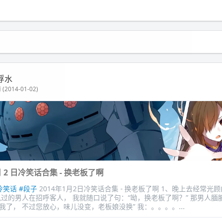
浮水
(2014-01-02)
1 月 2 日冷笑话合集 - 换老板了啊
冷笑话
#段子
2014年1月2日冷笑话合集 - 换老板了啊 1、晚上去经常光
见过的男人在招呼客人， 我就随口说了句：“呦，换老板了啊？” 那男人腼
我了， 不过您放心，味儿没变，老板娘没换” 我：。。。。...