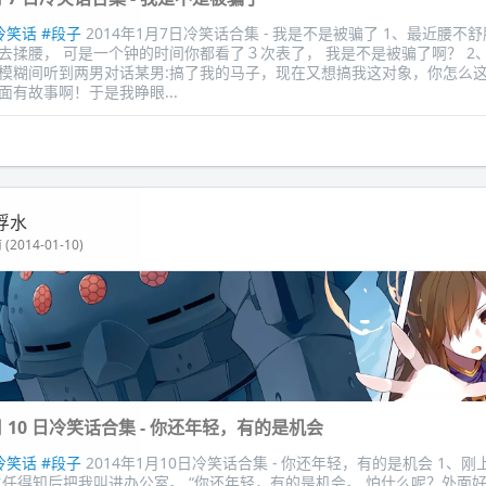
冷笑话
#段子
2014年1月7日冷笑话合集 - 我是不是被骗了 1、最近腰不
去揉腰， 可是一个钟的时间你都看了３次表了， 我是不是被骗了啊？ 2
模糊间听到两男对话某男:搞了我的马子，现在又想搞我这对象，你怎么
面有故事啊！于是我睁眼...
浮水
(2014-01-10)
1 月 10 日冷笑话合集 - 你还年轻，有的是机会
冷笑话
#段子
2014年1月10日冷笑话合集 - 你还年轻，有的是机会 1、
主任得知后把我叫进办公室。 “你还年轻，有的是机会。 怕什么呢？外面