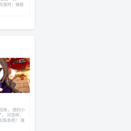
午吃饭时，妹纸
架回来， 他的小
。 问怎样，
吃饭去吧！ 我