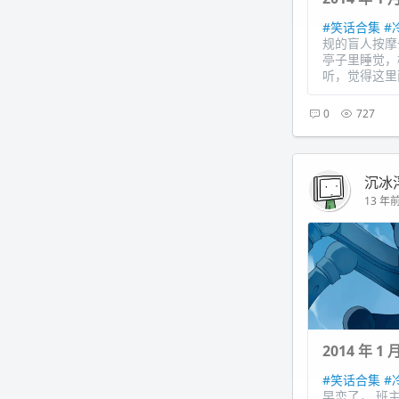
#笑话合集
#
规的盲人按摩
亭子里睡觉，
听，觉得这里
0
727
沉冰
13 年前 
2014 年 
#笑话合集
#
早恋了， 班