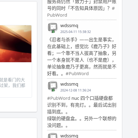
服务商仍然「致力于」封禁用户账
号的同时「不告知具体原因」？
#
PubWord
wdssmq
2025-04-11 15:38:32
《忍者与杀手》——出生是事实，
在此基础上，感觉比《鹿乃子》好
看；一个靠不当人拔高了抽象，另
一个本身就不是人（也不是鹿），
单论抽象鹿乃子更高，然而就是不
好看。。
#PubWord
的就是看门的大
wdssmq
过架，我们都
2024-12-08 11:36:24
#PubWord
nuc 四个口插硬盘都
识别不到，有亮灯。。最后试出别
插到底。。
绿联的硬盘盒。。另外一个联想的
没问题。。
wdssmq