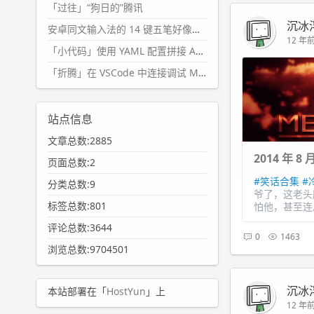
「过往」“狗日的”腾讯
沉冰
安卓同文输入法的 14 键五笔好像终于能用了?
12 年前 
「小代码」使用 YAML 配置拼接 AI 提示词，随机及条件语句
「折腾」在 VSCode 中连接调试 Microsoft Edge
站点信息
文章总数:2885
2014 年 
页面总数:2
#笑话合集
#
分类总数:9
爷了，这老头
标签总数:801
怕他，甚至连
评论总数:3644
0
1463
浏览总数:9704501
沉冰
本站部署在「
HostYun
」上
12 年前 