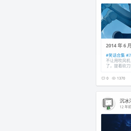
2014 年 
#笑话合集
#
不让用吹风机
了，提着砍刀
0
1370
沉冰
12 年前 