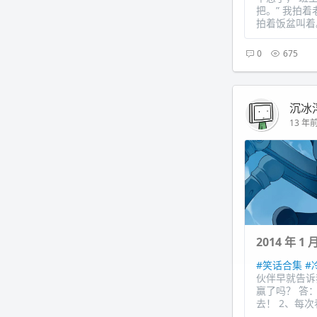
把。” 我拍
拍着饭盆叫着。
0
675
沉冰
13 年前 
2014 年 1
#笑话合集
#
伙伴早就告诉
赢了吗？ 答
去！ 2、每次