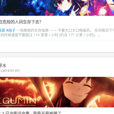
在危险的人间生存下去？
语录
#段子
一些略贱的生存指南 —— 不要大口大口喝毒药。 任何情况下
时候速度不要超过 110 英里 / 小时 (约合 177 公里 / 小时)。...
浮水
(2014-01-07)
1 月 7 日冷笑话合集 - 我是不是被骗了