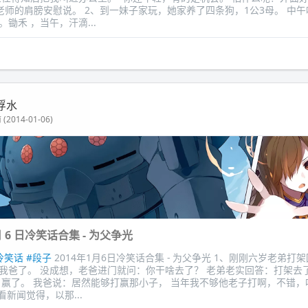
着老师的肩膀安慰说。 2、到一妹子家玩，她家养了四条狗，1公3母。 中
锄禾 ，当午，汗滴...
浮水
(2014-01-06)
 月 6 日冷笑话合集 - 为父争光
冷笑话
#段子
2014年1月6日冷笑话合集 - 为父争光 1、刚刚六岁老弟打
我爸了。 没成想，老爸进门就问：你干啥去了？ 老弟老实回答：打架去了
：赢了。 我爸说：居然能够打赢那小子， 当年我不够他老子打啊，不错，
看新闻觉得，以那...