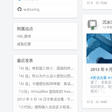
0
1526
wdssmq
沉冰
13 年前 
附属站点
GM_脚本
咸鱼纪要
最近发表
「AI 说」单机版三体人：孤独的终极形态
2013 年 9
「AI 说」所以为什么没人想到过西西弗斯的膝盖状态？
#笑话合集
#
要了，老板说
「AI 说」卡珊德拉和祥林嫂：真话者的悲剧
妈的明天，明
两天！”...
「小坑」VirtualBox 虚拟机的 headless 启动方式
2012 年 9 月 18 日冷笑话合集 - 千万别惹女人
0
1643
「小代码」搜狗输入法自定义短语分片管理「Python」