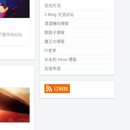
#PubWord
所以，不带这条的
吉光片羽
话，2024 年目前只发了 13 条
Z-Blog 交流论坛
嘟？？？？
漠漠睡的博客
wdssmq
2024-09-15 10:32:07
野路子博客
不要用电钻钻
#PubWord
VSCode 内 git 操作卡
魔王の博客
住的时候没办法主动取消一直是个
IT老李
痛点，一般都是推送或拉取，今天
连提交都卡了。。
水水的 Hexo 博客
wdssmq
友链申请
2024-09-11 08:45:43
#PubWord
又一个夏天过去了，
所以今年也没买防水鞋套；然后天
凉了，为了应对踢被子买了睡袋，
不知道 1.2 米会不会略窄。。
wdssmq
2024-09-09 19:43:00
#PubWord
《五至七时的克莱
奥》，2018 年 6 月加入列表，21