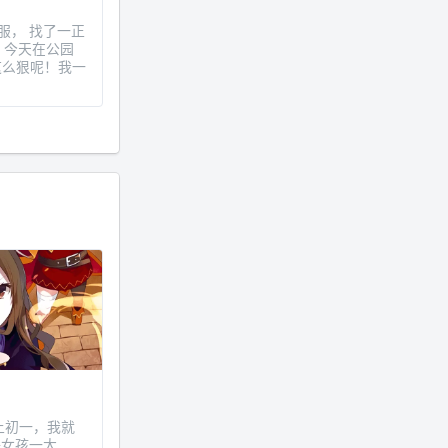
年 11 月底发现 B 站上线了这部，
舒服， 找了一正
直到前几天才看完，还是分两次看
、今天在公园
的。。接下来有五项是 2019 年
这么狠呢！我一
的，都是电影 —— 略长的待办列
表。。
刚上初一，我就
好女孩一大