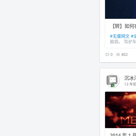
【转】如何
#无厘网文
#
脑袋。 驾驴车的
0
802
沉冰
13 年前 
2014 年 