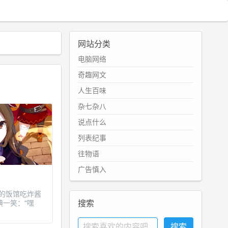
网站分类
电脑网络
奇趣网文
人生百味
杂七杂八
说点什么
列表纪事
往物语
广告慎入
顾的饭馆吃炸酱
搜索
腆一笑：“嘿