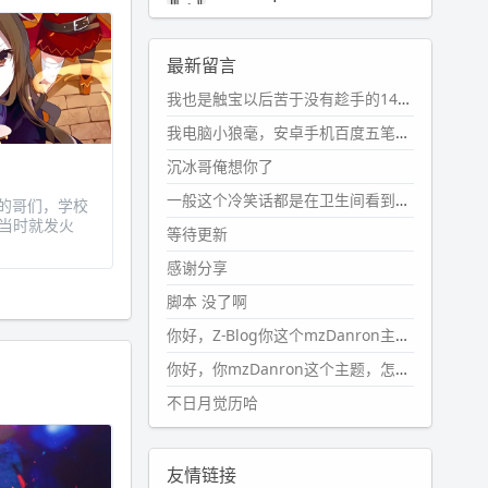
2024-11-19 17:31:51
#PubWord
近期观影记录：超级
最新留言
马里奥，死侍与金刚狼。。
我也是触宝以后苦于没有趁手的14键五笔键盘久矣上面那位兄台用的百度双键点划布局我也用过很久，那个皮肤做得很粗糙，个别键位的触发区域是错位的，快速打字时很容易出错，修改它的皮肤文件校正后勉强能用，但早年出的皮肤分辨率太低，实在谈不上美观。百度小米定制版的商店里有一个"小黑板"皮肤还不错(百度官方输入法商店里没有)，但那个风格我不喜欢这两天找到了一个叫"森林集"的公众号，开发了海量的皮肤，很多都有14键版本，付费但很便宜，几块钱，终于有自己满意的输入法了搜了一下，这个工作室还是百度的官方合作伙伴，不知道为什么14键作品都不在官方商店上架，难道是百度官方在刻意放弃14键？
wdssmq
2024-10-08 10:12:25
我电脑小狼毫，安卓手机百度五笔，皮肤用的双键点划，挺好的。
#PubWord
搬家也告一段落，虽
沉冰哥俺想你了
然搬过来的东西还得归置，新衣柜
虽说已经散俩月味儿了，但还是不
一般这个冷笑话都是在卫生间看到的多
脾气的哥们，学校
想放衣服进去。
当时就发火
等待更新
wdssmq
感谢分享
2024-09-23 21:00:49
脚本 没了啊
#PubWord
要不我每年汇总整理
一次？？碎雨集_沉冰浮水_第1页
你好，Z-Blog你这个mzDanron主题，怎么去除文章标题图像和文章摘要，仅显示标题，感谢回复！
https://www.
wdssmq.com/ta
你好，你mzDanron这个主题，怎么去除文章标题的图像和文章摘要！仅显示标题，感谢回复解决！
g/%E7%A2%8E%E9%9B
%A8%E
不日月觉历哈
9%9B%86/
wdssmq
2024-09-23 20:58:40
友情链接