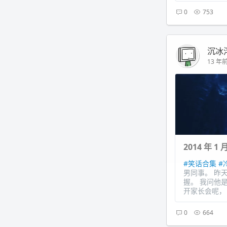
0
753
沉冰
13 年前 
2014 年 1
#笑话合集
#
男同事。 昨
握。 我问他
开家长会呢， 
0
664