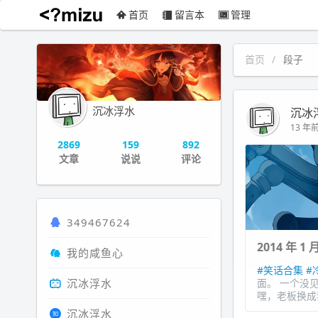
首页
留言本
管理
沉冰浮水
首页
段子
沉冰浮水
沉冰
13 年前 
2869
159
892
文章
说说
评论
349467624
2014 年 
我的咸鱼心
#笑话合集
#
沉冰浮水
面。 一个没
嘿，老板换成
沉冰浮水