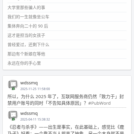
大学里那些骗人的事
我们的一生就像坐公车
集体奔向二十的 90 后
这才是担当的女孩子
曾经爱过，还剩下什么
那边有个新娘在等他
永远在你的手心里
wdssmq
2025-11-25 11:58:00
所以，为什么 2025 年了，互联网服务商仍然「致力于」封
禁用户账号的同时「不告知具体原因」？
#PubWord
wdssmq
2025-04-11 15:38:32
《忍者与杀手》——出生是事实，在此基础上，感觉比《鹿
乃子》好看；一个靠不当人拔高了抽象，另一个本身就不是