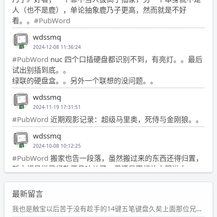
人（也不是鹿），单论抽象鹿乃子更高，然而就是不好
看。。
#PubWord
wdssmq
2024-12-08 11:36:24
#PubWord
nuc 四个口插硬盘都识别不到，有亮灯。。最后
试出别插到底。。
绿联的硬盘盒。。另外一个联想的没问题。。
wdssmq
2024-11-19 17:31:51
#PubWord
近期观影记录：超级马里奥，死侍与金刚狼。。
wdssmq
2024-10-08 10:12:25
#PubWord
搬家也告一段落，虽然搬过来的东西还得归置，
新衣柜虽说已经散俩月味儿了，但还是不想放衣服进去。
wdssmq
最新留言
2024-09-23 21:00:49
#PubWord
要不我每年汇总整理一次？？碎雨集_沉冰浮水_
我也是触宝以后苦于没有趁手的14键五笔键盘久矣上面那位兄台用的百度双键点划布局我也用过很久，那个皮肤做得很粗糙，个别键位的触发区域是错位的，快速打字时很容易出错，修改它的皮肤文件校正后勉强能用，但早年出的皮肤分辨率太低，实在谈不上美观。百度小米定制版的商店里有一个"小黑板"皮肤还不错(百度官方输入法商店里没有)，但那个风格我不喜欢这两天找到了一个叫"森林集"的公众号，开发了海量的皮肤，很多都有14键版本，付费但很便宜，几块钱，终于有自己满意的输入法了搜了一下，这个工作室还是百度的官方合作伙伴，不知道为什么14键作品都不在官方商店上架，难道是百度官方在刻意放弃14键？