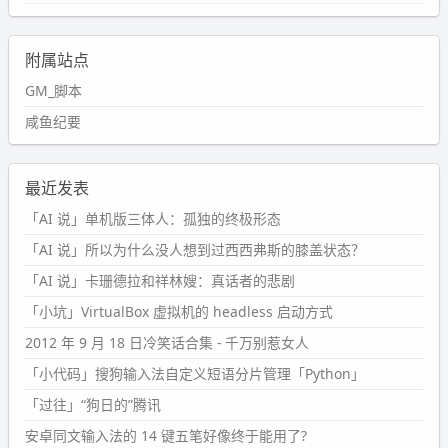
附属站点
GM_脚本
咸鱼纪要
最近发表
「AI 说」单机版三体人：孤独的终极形态
「AI 说」所以为什么没人想到过西西弗斯的膝盖状态？
「AI 说」卡珊德拉和祥林嫂：真话者的悲剧
「小坑」VirtualBox 虚拟机的 headless 启动方式
2012 年 9 月 18 日冷笑话合集 - 千万别惹女人
「小代码」搜狗输入法自定义短语分片管理「Python」
「过往」“狗日的”腾讯
安卓同文输入法的 14 键五笔好像终于能用了?