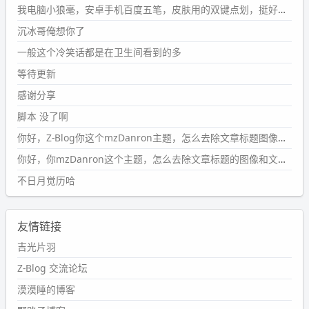
第1页
https://www.
wdssmq.com/tag/%E7%A2%8E%E9%9
我电脑小狼毫，安卓手机百度五笔，皮肤用的双键点划，挺好的。
B
%A8%E9%9B%86/
沉冰哥俺想你了
wdssmq
一般这个冷笑话都是在卫生间看到的多
2024-09-23 20:58:40
#PubWord
所以，不带这条的话，2024 年目前只发了 13
等待更新
条嘟？？？？
感谢分享
wdssmq
脚本 没了啊
2024-09-15 10:32:07
你好，Z-Blog你这个mzDanron主题，怎么去除文章标题图像和文章摘要，仅显示标题，感谢回复！
#PubWord
VSCode 内 git 操作卡住的时候没办法主动取消
一直是个痛点，一般都是推送或拉取，今天连提交都卡
你好，你mzDanron这个主题，怎么去除文章标题的图像和文章摘要！仅显示标题，感谢回复解决！
了。。
不日月觉历哈
wdssmq
2024-09-11 08:45:43
友情链接
#PubWord
又一个夏天过去了，所以今年也没买防水鞋套；
然后天凉了，为了应对踢被子买了睡袋，不知道 1.2 米会不
吉光片羽
会略窄。。
Z-Blog 交流论坛
wdssmq
漠漠睡的博客
2024-09-09 19:43:00