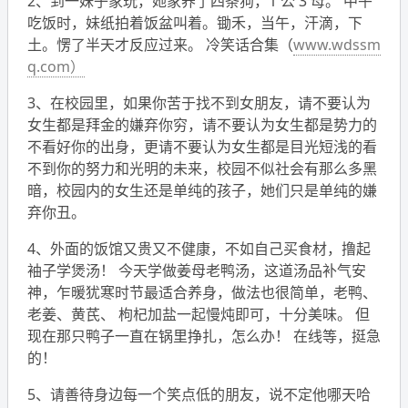
2、到一妹子家玩，她家养了四条狗，1 公 3 母。 中午
吃饭时，妹纸拍着饭盆叫着。锄禾，当午，汗滴，下
土。愣了半天才反应过来。
冷笑话合集（
www.wdssm
q.com）
3、在校园里，如果你苦于找不到女朋友，请不要认为
女生都是拜金的嫌弃你穷，请不要认为女生都是势力的
不看好你的出身，更请不要认为女生都是目光短浅的看
不到你的努力和光明的未来，校园不似社会有那么多黑
暗，校园内的女生还是单纯的孩子，她们只是单纯的嫌
弃你丑。
4、外面的饭馆又贵又不健康，不如自己买食材，撸起
袖子学煲汤！ 今天学做姜母老鸭汤，这道汤品补气安
神，乍暖犹寒时节最适合养身，做法也很简单，老鸭、
老姜、黄芪、 枸杞加盐一起慢炖即可，十分美味。 但
现在那只鸭子一直在锅里挣扎，怎么办！ 在线等，挺急
的！
5、请善待身边每一个笑点低的朋友，说不定他哪天哈