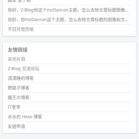
脚本 没了啊
2024-09-15 10:32:07
你好，Z-Blog你这个mzDanron主题，怎么去除文章标题图像和文章摘要，仅显示标题，感谢回复！
#PubWord
VSCode 内 git 操作卡住的时候没办法主动取消
一直是个痛点，一般都是推送或拉取，今天连提交都卡
你好，你mzDanron这个主题，怎么去除文章标题的图像和文章摘要！仅显示标题，感谢回复解决！
了。。
不日月觉历哈
wdssmq
2024-09-11 08:45:43
友情链接
#PubWord
又一个夏天过去了，所以今年也没买防水鞋套；
然后天凉了，为了应对踢被子买了睡袋，不知道 1.2 米会不
吉光片羽
会略窄。。
Z-Blog 交流论坛
wdssmq
漠漠睡的博客
2024-09-09 19:43:00
野路子博客
#PubWord
《五至七时的克莱奥》，2018 年 6 月加入列
表，21 年 11 月底发现 B 站上线了这部，直到前几天才看
魔王の博客
完，还是分两次看的。。接下来有五项是 2019 年的，都是
IT老李
电影 —— 略长的待办列表。。
水水的 Hexo 博客
友链申请