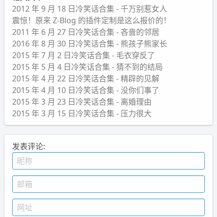
2012 年 9 月 18 日冷笑话合集 - 千万别惹女人
震惊！原来 Z-Blog 的插件定制是这么报价的！
2011 年 6 月 27 日冷笑话合集 - 吝啬的邻居
2016 年 8 月 30 日冷笑话合集 - 熊孩子熊家长
2015 年 7 月 2 日冷笑话合集 - 毛衣穿反了
2015 年 5 月 4 日冷笑话合集 - 猜不到的结局
2015 年 4 月 22 日冷笑话合集 - 精辟的见解
2015 年 4 月 10 日冷笑话合集 - 没你们事了
2015 年 3 月 23 日冷笑话合集 - 离婚理由
2015 年 3 月 15 日冷笑话合集 - 压力很大
发表评论: