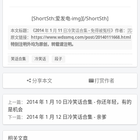
[ShortSth:爱发电-img][/ShortSth]
本文标题：《
2014 年 1 月 11 日冷笑话合集 - 免得被冤枉
》作者：
沉冰浮
原文链接：
https://www.wdssmq.com/post/20140111668.html
特别注明外均为原创，转载请注明。
笑话合集
冷笑话
段子
分享本文
打赏作者
2014 年 1 月 10 日冷笑话合集 - 你还年轻，有的
上一篇：
是机会
2014 年 1 月 12 日冷笑话合集 - 亲爹
下一篇：
相关文章