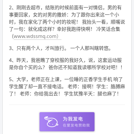
2、刚刚去超市，结账的时候前面有一对情侣，男的有
事要回家，女的对男的撒娇：为了跟你出来这一个小
时，我在家化了两个小时的妆呢！ 我抬头一看，顺嘴说
了一句：就化成这样？幸好我跑得快啊！
冷笑话合集
（
www.wdssmq.com）
3、只有两个人，才叫旅行。 一个人那叫瞎转悠。
4、昨天，我爸瞧了穿校服的我好久，说，这套运动服
是你自个买的么？ 爸你还不知道我读哪所学校对吧！！
5、大学，老师正在上课，一位睡的正香学生手机 响了
学生醒了却一直不接电话。 老师：接啊！学生：胳膊麻
了！ 老师：你给我出去！ 学生犹豫半天：腿也麻了！