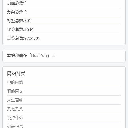
页面总数:2
分类总数:9
标签总数:801
评论总数:3644
浏览总数:9704501
本站部署在「
HostYun
」上
网站分类
电脑网络
奇趣网文
人生百味
杂七杂八
说点什么
列表纪事