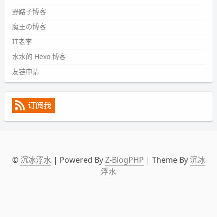
2024-09-09 19:43:00
野路子博客
#PubWord
《五至七时的克莱奥》，2018 年 6 月加入列
表，21 年 11 月底发现 B 站上线了这部，直到前几天才看
魔王の博客
完，还是分两次看的。。接下来有五项是 2019 年的，都是
IT老李
电影 —— 略长的待办列表。。
水水的 Hexo 博客
友链申请
©
沉冰浮水
| Powered By
Z-BlogPHP
| Theme By
沉冰
浮水