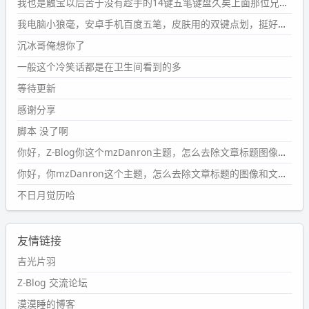
#PubWord
要不我每年汇总整理一次？？碎雨集_沉冰浮水_
我也是触宝以后苦于没有趁手的14键五笔键盘久矣上面那位兄台用的百度双键点划布局我也用过很久，那个皮肤做得很粗糙，个别键位的触发区域是错位的，快速打字时很容易出错，修改它的皮肤文件校正后勉强能用，但早年出的皮肤分辨率太低，实在谈不上美观。百度小米定制版的商店里有一个"小黑板"皮肤还不错(百度官方输入法商店里没有)，但那个风格我不喜欢这两天找到了一个叫"森林集"的公众号，开发了海量的皮肤，很多都有14键版本，付费但很便宜，几块钱，终于有自己满意的输入法了搜了一下，这个工作室还是百度的官方合作伙伴，不知道为什么14键作品都不在官方商店上架，难道是百度官方在刻意放弃14键？
第1页
https://www.
wdssmq.com/tag/%E7%A2%8E%E9%9
我电脑小狼毫，安卓手机百度五笔，皮肤用的双键点划，挺好的。
B
%A8%E9%9B%86/
沉冰哥俺想你了
wdssmq
一般这个冷笑话都是在卫生间看到的多
2024-09-23 20:58:40
#PubWord
所以，不带这条的话，2024 年目前只发了 13
等待更新
条嘟？？？？
感谢分享
wdssmq
脚本 没了啊
2024-09-15 10:32:07
你好，Z-Blog你这个mzDanron主题，怎么去除文章标题图像和文章摘要，仅显示标题，感谢回复！
#PubWord
VSCode 内 git 操作卡住的时候没办法主动取消
一直是个痛点，一般都是推送或拉取，今天连提交都卡
你好，你mzDanron这个主题，怎么去除文章标题的图像和文章摘要！仅显示标题，感谢回复解决！
了。。
不日月觉历哈
wdssmq
2024-09-11 08:45:43
友情链接
#PubWord
又一个夏天过去了，所以今年也没买防水鞋套；
然后天凉了，为了应对踢被子买了睡袋，不知道 1.2 米会不
吉光片羽
会略窄。。
Z-Blog 交流论坛
wdssmq
漠漠睡的博客