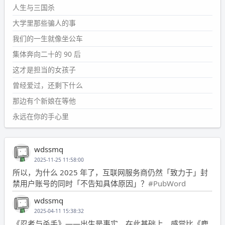
人生与三国杀
大学里那些骗人的事
我们的一生就像坐公车
集体奔向二十的 90 后
这才是担当的女孩子
曾经爱过，还剩下什么
那边有个新娘在等他
永远在你的手心里
wdssmq
2025-11-25 11:58:00
所以，为什么 2025 年了，互联网服务商仍然「致力于」封
禁用户账号的同时「不告知具体原因」？
#PubWord
wdssmq
2025-04-11 15:38:32
《忍者与杀手》——出生是事实，在此基础上，感觉比《鹿