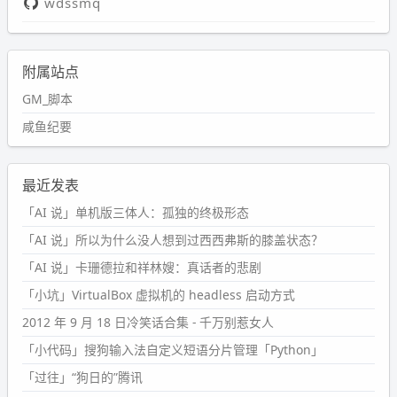
wdssmq
附属站点
GM_脚本
咸鱼纪要
最近发表
「AI 说」单机版三体人：孤独的终极形态
「AI 说」所以为什么没人想到过西西弗斯的膝盖状态？
「AI 说」卡珊德拉和祥林嫂：真话者的悲剧
「小坑」VirtualBox 虚拟机的 headless 启动方式
2012 年 9 月 18 日冷笑话合集 - 千万别惹女人
「小代码」搜狗输入法自定义短语分片管理「Python」
「过往」“狗日的”腾讯