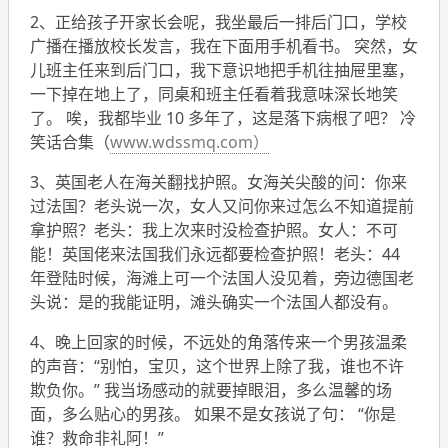
2、正给孩子开家长会呢，我坐最后一排后门口，学校
广播在播放校长发言，我在下面用手机看书。 突然，女
儿班主任来到后门口，我下意识地把手机往抽屉里塞，
一下掉在地上了，同桌和班主任看着我意味深长地笑
了。 唉，我都毕业 10 多年了，这是落下病根了吧？
冷
笑话合集（
www.wdssmq.com）
3、英国老人在海关翻找护照。女海关尖酸的问：你来
过法国？老头说一次，女人又问你来过怎么不知道提前
拿护照？老头：我上次来时没检查护照。女人：不可
能！英国佬来法国我们永远都要检查护照！老头：44
年登陆时候，海滩上可一个法国人没见着，旁边德国老
头说：是的我能证明，滩头确实一个法国人都没有。
4、晚上回家的时候，不远处的角落传来一个男孩温柔
的声音：“别怕，宝贝，这个世界上除了我，谁也不许
欺负你。” 我当场感动的就要掉眼泪，多么温馨的场
面，多么贴心的男孩。 如果不是女孩说了句： “你是
谁？救命非礼阿！”