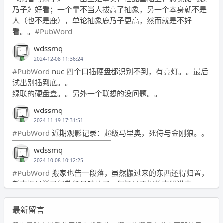
乃子》好看；一个靠不当人拔高了抽象，另一个本身就不是
人（也不是鹿），单论抽象鹿乃子更高，然而就是不好
看。。
#PubWord
wdssmq
2024-12-08 11:36:24
#PubWord
nuc 四个口插硬盘都识别不到，有亮灯。。最后
试出别插到底。。
绿联的硬盘盒。。另外一个联想的没问题。。
wdssmq
2024-11-19 17:31:51
#PubWord
近期观影记录：超级马里奥，死侍与金刚狼。。
wdssmq
2024-10-08 10:12:25
#PubWord
搬家也告一段落，虽然搬过来的东西还得归置，
新衣柜虽说已经散俩月味儿了，但还是不想放衣服进去。
wdssmq
最新留言
2024-09-23 21:00:49