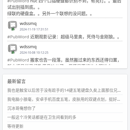
#PubWord
nuc 四个口插硬盘都识别不到，有亮灯。。最后
试出别插到底。。
绿联的硬盘盒。。另外一个联想的没问题。。
wdssmq
2024-11-19 17:31:51
#PubWord
近期观影记录：超级马里奥，死侍与金刚狼。。
wdssmq
2024-10-08 10:12:25
#PubWord
搬家也告一段落，虽然搬过来的东西还得归置，
新衣柜虽说已经散俩月味儿了，但还是不想放衣服进去。
wdssmq
最新留言
2024-09-23 21:00:49
#PubWord
要不我每年汇总整理一次？？碎雨集_沉冰浮水_
我也是触宝以后苦于没有趁手的14键五笔键盘久矣上面那位兄台用的百度双键点划布局我也用过很久，那个皮肤做得很粗糙，个别键位的触发区域是错位的，快速打字时很容易出错，修改它的皮肤文件校正后勉强能用，但早年出的皮肤分辨率太低，实在谈不上美观。百度小米定制版的商店里有一个"小黑板"皮肤还不错(百度官方输入法商店里没有)，但那个风格我不喜欢这两天找到了一个叫"森林集"的公众号，开发了海量的皮肤，很多都有14键版本，付费但很便宜，几块钱，终于有自己满意的输入法了搜了一下，这个工作室还是百度的官方合作伙伴，不知道为什么14键作品都不在官方商店上架，难道是百度官方在刻意放弃14键？
第1页
https://www.
wdssmq.com/tag/%E7%A2%8E%E9%9
我电脑小狼毫，安卓手机百度五笔，皮肤用的双键点划，挺好的。
B
%A8%E9%9B%86/
沉冰哥俺想你了
wdssmq
一般这个冷笑话都是在卫生间看到的多
2024-09-23 20:58:40
#PubWord
所以，不带这条的话，2024 年目前只发了 13
等待更新