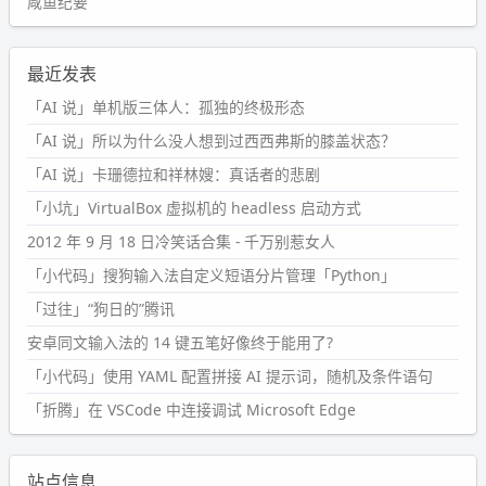
咸鱼纪要
最近发表
「AI 说」单机版三体人：孤独的终极形态
「AI 说」所以为什么没人想到过西西弗斯的膝盖状态？
「AI 说」卡珊德拉和祥林嫂：真话者的悲剧
「小坑」VirtualBox 虚拟机的 headless 启动方式
2012 年 9 月 18 日冷笑话合集 - 千万别惹女人
「小代码」搜狗输入法自定义短语分片管理「Python」
「过往」“狗日的”腾讯
安卓同文输入法的 14 键五笔好像终于能用了?
「小代码」使用 YAML 配置拼接 AI 提示词，随机及条件语句
「折腾」在 VSCode 中连接调试 Microsoft Edge
站点信息