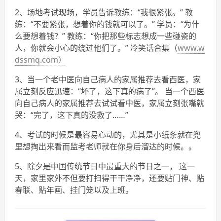
2、场地考试现场，学员告诉教练：“我很紧张。” 教
练：“不要紧张，想着你的钱就可以了。” 学员：“为什
么要想着钱？” 教练：“你把那些标志想成一些碰瓷的
人，你就会小心的绕过他们了。”
冷笑话合集（
www.w
dssmq.com）
3、当一个老中医向自己病人的家属推荐去看西医，家
属立刻反应迅速：“坏了，这下真的病了”。 当一个西医
向自己病人的家属推荐去试试看中医，家属立刻张嘴就
哭：“完了，这下真的没救了……”
4、考试的时候是最容易心动的，尤其是小纸条就在兜
里想掏出来看而监考老师就在你身后溜达的时候。。
5、除夕是中国传统节日中最重大的节日之一， 这一
天，家里家外不但要打扫得干干净净，还要贴门神、贴
春联、贴年画、挂门笼以及上班。