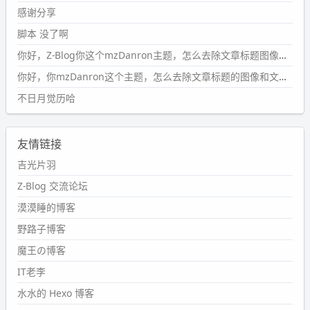
条嘟？？？？
感谢分享
wdssmq
脚本 没了啊
2024-09-15 10:32:07
你好，Z-Blog你这个mzDanron主题，怎么去除文章标题图像和文章摘要，仅显示标题，感谢回复！
#PubWord
VSCode 内 git 操作卡住的时候没办法主动取消
一直是个痛点，一般都是推送或拉取，今天连提交都卡
你好，你mzDanron这个主题，怎么去除文章标题的图像和文章摘要！仅显示标题，感谢回复解决！
了。。
不日月觉历哈
wdssmq
2024-09-11 08:45:43
友情链接
#PubWord
又一个夏天过去了，所以今年也没买防水鞋套；
然后天凉了，为了应对踢被子买了睡袋，不知道 1.2 米会不
吉光片羽
会略窄。。
Z-Blog 交流论坛
wdssmq
漠漠睡的博客
2024-09-09 19:43:00
野路子博客
#PubWord
《五至七时的克莱奥》，2018 年 6 月加入列
表，21 年 11 月底发现 B 站上线了这部，直到前几天才看
魔王の博客
完，还是分两次看的。。接下来有五项是 2019 年的，都是
IT老李
电影 —— 略长的待办列表。。
水水的 Hexo 博客