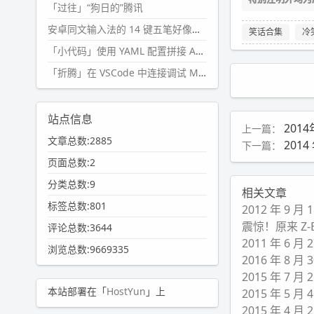
「过往」“狗日的”腾讯
安卓同文输入法的 14 键五笔好像终于能用了?
笑话合集
冷
「小代码」使用 YAML 配置拼接 AI 提示词，随机及条件语句
「折腾」在 VSCode 中连接调试 Microsoft Edge
站点信息
201
上一篇：
文章总数:2885
2014
下一篇：
页面总数:2
分类总数:9
相关文章
标签总数:801
2012 年 9 
震惊！原来 Z
评论总数:3644
2011 年 6 
浏览总数:9669335
2016 年 8 
2015 年 7 
本站部署在「
HostYun
」上
2015 年 5 
2015 年 4 