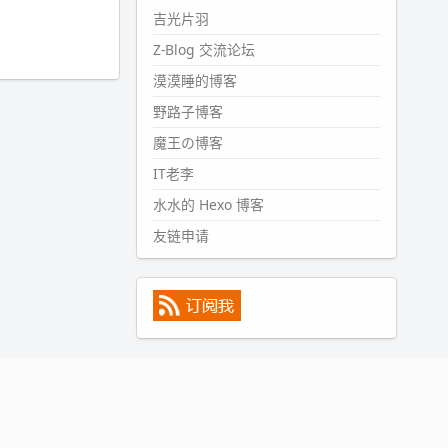
#PubWord
所以，不带这条的
吉光片羽
话，2024 年目前只发了 13 条
Z-Blog 交流论坛
嘟？？？？
漠漠睡的博客
wdssmq
2024-09-15 10:32:07
野路子博客
#PubWord
VSCode 内 git 操作卡
魔王の博客
住的时候没办法主动取消一直是个
IT老李
痛点，一般都是推送或拉取，今天
连提交都卡了。。
水水的 Hexo 博客
wdssmq
友链申请
2024-09-11 08:45:43
#PubWord
又一个夏天过去了，
所以今年也没买防水鞋套；然后天
凉了，为了应对踢被子买了睡袋，
不知道 1.2 米会不会略窄。。
wdssmq
2024-09-09 19:43:00
#PubWord
《五至七时的克莱
奥》，2018 年 6 月加入列表，21