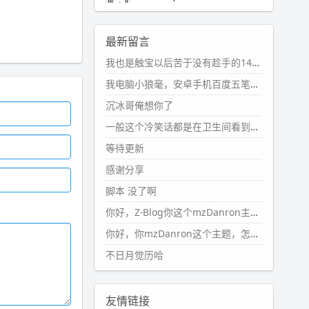
2024-11-19 17:31:51
#PubWord
近期观影记录：超级
最新留言
马里奥，死侍与金刚狼。。
我也是触宝以后苦于没有趁手的14键五笔键盘久矣上面那位兄台用的百度双键点划布局我也用过很久，那个皮肤做得很粗糙，个别键位的触发区域是错位的，快速打字时很容易出错，修改它的皮肤文件校正后勉强能用，但早年出的皮肤分辨率太低，实在谈不上美观。百度小米定制版的商店里有一个"小黑板"皮肤还不错(百度官方输入法商店里没有)，但那个风格我不喜欢这两天找到了一个叫"森林集"的公众号，开发了海量的皮肤，很多都有14键版本，付费但很便宜，几块钱，终于有自己满意的输入法了搜了一下，这个工作室还是百度的官方合作伙伴，不知道为什么14键作品都不在官方商店上架，难道是百度官方在刻意放弃14键？
wdssmq
2024-10-08 10:12:25
我电脑小狼毫，安卓手机百度五笔，皮肤用的双键点划，挺好的。
#PubWord
搬家也告一段落，虽
沉冰哥俺想你了
然搬过来的东西还得归置，新衣柜
虽说已经散俩月味儿了，但还是不
一般这个冷笑话都是在卫生间看到的多
想放衣服进去。
等待更新
wdssmq
感谢分享
2024-09-23 21:00:49
脚本 没了啊
#PubWord
要不我每年汇总整理
一次？？碎雨集_沉冰浮水_第1页
你好，Z-Blog你这个mzDanron主题，怎么去除文章标题图像和文章摘要，仅显示标题，感谢回复！
https://www.
wdssmq.com/ta
你好，你mzDanron这个主题，怎么去除文章标题的图像和文章摘要！仅显示标题，感谢回复解决！
g/%E7%A2%8E%E9%9B
%A8%E
不日月觉历哈
9%9B%86/
wdssmq
2024-09-23 20:58:40
友情链接