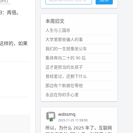
com）
 B：再借。
本周旧文
人生与三国杀
大学里那些骗人的事
是这样的，如果
我们的一生就像坐公车
集体奔向二十的 90 后
这才是担当的女孩子
曾经爱过，还剩下什么
那边有个新娘在等他
永远在你的手心里
wdssmq
2025-11-25 11:58:00
所以，为什么 2025 年了，互联网