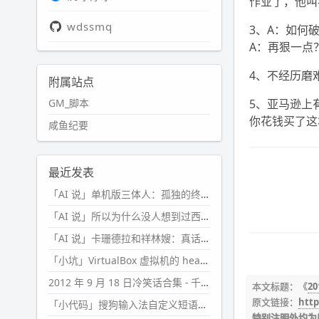
作业了，他叫
wdssmq
3、A：如何破
A：再狠一点
4、不经历磨
附属站点
GM_脚本
5、亚马逊上
你花钱买了这
咸鱼纪要
最近发表
「AI 说」单机版三体人：孤独的终极形态
「AI 说」所以为什么没人想到过西西弗斯的膝盖状态？
「AI 说」卡珊德拉和祥林嫂：真话者的悲剧
「小坑」VirtualBox 虚拟机的 headless 启动方式
2012 年 9 月 18 日冷笑话合集 - 千万别惹女人
本文标题：《
2
原文链接：
http
「小代码」搜狗输入法自定义短语分片管理「Python」
特别注明外均为