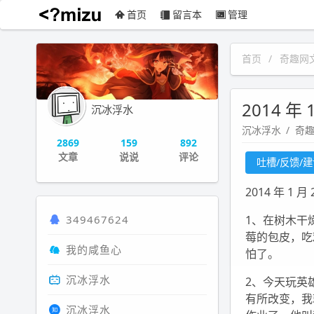
首页
留言本
管理
沉冰浮水
首页
奇趣网
2014 年
沉冰浮水
沉冰浮水
奇
2869
159
892
文章
说说
评论
吐槽/反馈/
2014 年 1
349467624
1、在树木干
莓的包皮，吃
我的咸鱼心
怕了。
沉冰浮水
2、今天玩英
有所改变，我
沉冰浮水