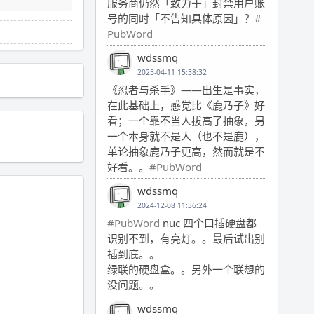
服务商仍然「致力于」封禁用户账
号的同时「不告知具体原因」？
#
PubWord
wdssmq
2025-04-11 15:38:32
《忍者与杀手》——出生是事实，
在此基础上，感觉比《鹿乃子》好
看；一个靠不当人拔高了抽象，另
一个本身就不是人（也不是鹿），
单论抽象鹿乃子更高，然而就是不
好看。。
#PubWord
wdssmq
2024-12-08 11:36:24
#PubWord
nuc 四个口插硬盘都
识别不到，有亮灯。。最后试出别
插到底。。
绿联的硬盘盒。。另外一个联想的
没问题。。
wdssmq