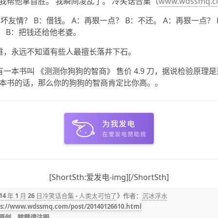
我帮他拿首胜。 我瞬间凌乱了。
冷笑话合集（
www.wdssmq.
坏友情？ B：借钱。 A：再狠一点？ B：不还。 A：再狠一点？
？ B：把钱还给他老婆。
难，永远不知道有些人最擅长落井下石。
有一本书叫 《测测你狗狗的智商》 售价 4.9 刀，据说检验原理
本书的话，那么你的狗狗的智商肯定比你高。。
[ShortSth:爱发电-img][/ShortSth]
014 年 1 月 26 日冷笑话合集 - 人类太可怕了
》作者：
沉冰浮水
s://www.wdssmq.com/post/20140126610.html
原创，转载请注明。