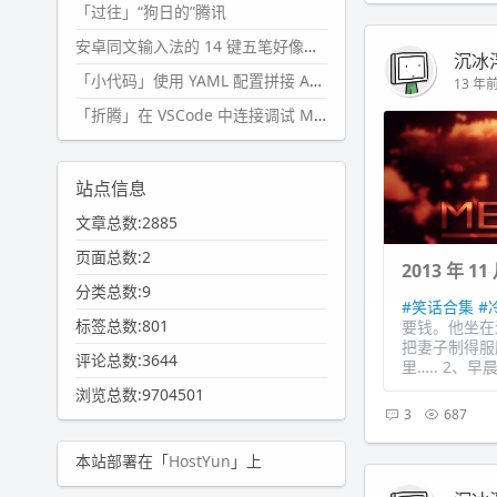
「过往」“狗日的”腾讯
安卓同文输入法的 14 键五笔好像终于能用了?
沉冰
「小代码」使用 YAML 配置拼接 AI 提示词，随机及条件语句
13 年前 
「折腾」在 VSCode 中连接调试 Microsoft Edge
站点信息
文章总数:2885
页面总数:2
2013 年 
分类总数:9
#笑话合集
#
标签总数:801
要钱。他坐在
把妻子制得服
评论总数:3644
里….. 2、早
浏览总数:9704501
3
687
本站部署在「
HostYun
」上