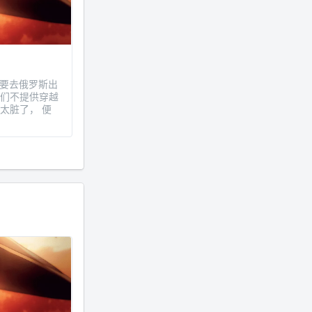
年 11 月底发现 B 站上线了这部，
直到前几天才看完，还是分两次看
的。。接下来有五项是 2019 年
的，都是电影 —— 略长的待办列
表。。
们儿要去俄罗斯出
我们不提供穿越
太脏了， 便