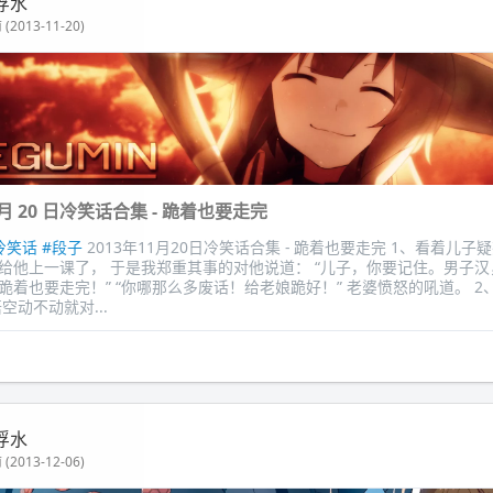
浮水
(2013-11-20)
11 月 20 日冷笑话合集 - 跪着也要走完
冷笑话
#段子
2013年11月20日冷笑话合集 - 跪着也要走完 1、看着儿子
给他上一课了， 于是我郑重其事的对他说道： “儿子，你要记住。男子汉
跪着也要走完！” “你哪那么多废话！给老娘跪好！” 老婆愤怒的吼道。 2
空动不动就对...
浮水
(2013-12-06)