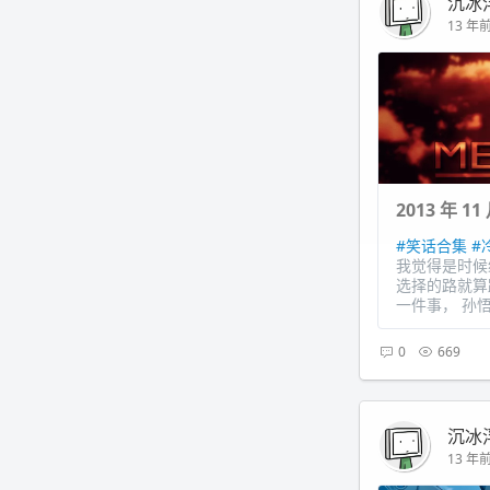
沉冰
13 年前 
2013 年 
#笑话合集
#
我觉得是时候
选择的路就算
一件事， 孙悟
0
669
沉冰
13 年前 