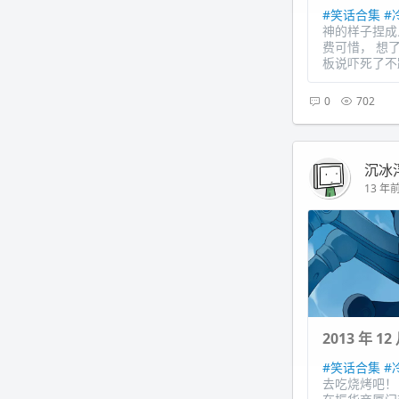
#笑话合集
#
神的样子捏成
费可惜， 想
板说吓死了不蹦
0
702
沉冰
13 年前 
2013 年 
#笑话合集
#
去吃烧烤吧！