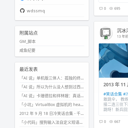
0
695
wdssmq
沉冰
附属站点
13 年前 
GM_脚本
咸鱼纪要
最近发表
「AI 说」单机版三体人：孤独的终极形态
2013 年 
「AI 说」所以为什么没人想到过西西弗斯的膝盖状态？
#笑话合集
#
「AI 说」卡珊德拉和祥林嫂：真话者的悲剧
敢跳伞， 教
接二连三往下
「小坑」VirtualBox 虚拟机的 headless 启动方式
跳呀！新兵回
2012 年 9 月 18 日冷笑话合集 - 千万别惹女人
0
667
「小代码」搜狗输入法自定义短语分片管理「Python」