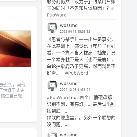
服务商仍然「致力于」封禁用户账
号的同时「不告知具体原因」？
#
PubWord
wdssmq
2025-04-11 15:38:32
《忍者与杀手》——出生是事实，
在此基础上，感觉比《鹿乃子》好
看；一个靠不当人拔高了抽象，另
一个本身就不是人（也不是鹿），
单论抽象鹿乃子更高，然而就是不
好看。。
#PubWord
wdssmq
蜜出去逛街，问他
正惊讶于丈夫
2024-12-08 11:36:24
0揣进自己兜
#PubWord
nuc 四个口插硬盘都
识别不到，有亮灯。。最后试出别
插到底。。
绿联的硬盘盒。。另外一个联想的
没问题。。
wdssmq