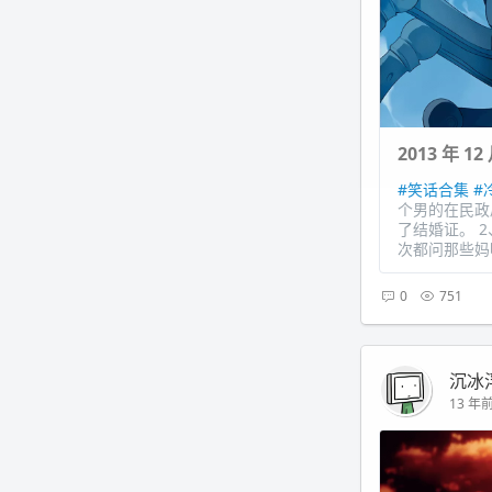
2013 年 
#笑话合集
#
个男的在民政
了结婚证。 
次都问那些妈
0
751
沉冰
13 年前 