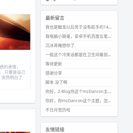
2024-11-19 17:31:51
#PubWord
近期观影记录：超级
最新留言
马里奥，死侍与金刚狼。。
我也是触宝以后苦于没有趁手的14键五笔键盘久矣上面那位兄台用的百度双键点划布局我也用过很久，那个皮肤做得很粗糙，个别键位的触发区域是错位的，快速打字时很容易出错，修改它的皮肤文件校正后勉强能用，但早年出的皮肤分辨率太低，实在谈不上美观。百度小米定制版的商店里有一个"小黑板"皮肤还不错(百度官方输入法商店里没有)，但那个风格我不喜欢这两天找到了一个叫"森林集"的公众号，开发了海量的皮肤，很多都有14键版本，付费但很便宜，几块钱，终于有自己满意的输入法了搜了一下，这个工作室还是百度的官方合作伙伴，不知道为什么14键作品都不在官方商店上架，难道是百度官方在刻意放弃14键？
wdssmq
2024-10-08 10:12:25
我电脑小狼毫，安卓手机百度五笔，皮肤用的双键点划，挺好的。
#PubWord
搬家也告一段落，虽
沉冰哥俺想你了
然搬过来的东西还得归置，新衣柜
虽说已经散俩月味儿了，但还是不
一般这个冷笑话都是在卫生间看到的多
想放衣服进去。
等待更新
疑惑的表情，
wdssmq
， 只要是自己
感谢分享
、突然明白了
2024-09-23 21:00:49
脚本 没了啊
#PubWord
要不我每年汇总整理
一次？？碎雨集_沉冰浮水_第1页
你好，Z-Blog你这个mzDanron主题，怎么去除文章标题图像和文章摘要，仅显示标题，感谢回复！
https://www.
wdssmq.com/ta
你好，你mzDanron这个主题，怎么去除文章标题的图像和文章摘要！仅显示标题，感谢回复解决！
g/%E7%A2%8E%E9%9B
%A8%E
不日月觉历哈
9%9B%86/
wdssmq
2024-09-23 20:58:40
友情链接