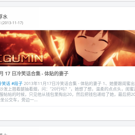
浮水
(2013-11-17)
11 月 17 日冷笑话合集 - 体贴的妻子
冷笑话
#段子
2013年11月17日冷笑话合集 - 体贴的妻子 1、她要跟闺
沙发上翘着腿抽着烟，问：”20行吗？”，她想了想，温柔的点点头，闺蜜
服帖帖的时候，只见他从钱包里掏出20，然后把钱包递给了她，最后把2
晨坐公交车，旁边一...