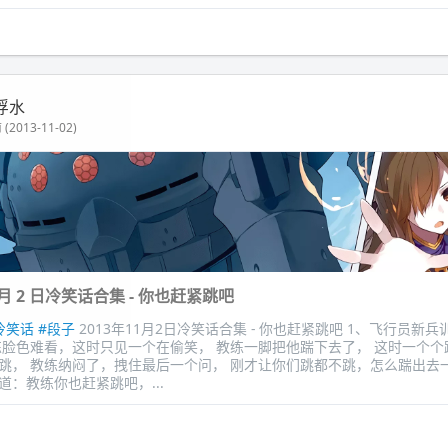
浮水
(2013-11-02)
11 月 2 日冷笑话合集 - 你也赶紧跳吧
冷笑话
#段子
2013年11月2日冷笑话合集 - 你也赶紧跳吧 1、飞行员新
练脸色难看，这时只见一个在偷笑， 教练一脚把他踹下去了， 这时一个个
跳， 教练纳闷了，拽住最后一个问， 刚才让你们跳都不跳，怎么踹出去一
道：教练你也赶紧跳吧，...