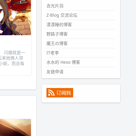
#PubWord
所以，不带这条的
吉光片羽
话，2024 年目前只发了 13 条
Z-Blog 交流论坛
嘟？？？？
漠漠睡的博客
wdssmq
2024-09-15 10:32:07
野路子博客
#PubWord
VSCode 内 git 操作卡
魔王の博客
住的时候没办法主动取消一直是个
婚。 闪婚就是一
IT老李
痛点，一般都是推送或拉取，今天
后来他俩人领
连提交都卡了。。
水水的 Hexo 博客
小姐，而且每
wdssmq
友链申请
2024-09-11 08:45:43
#PubWord
又一个夏天过去了，
所以今年也没买防水鞋套；然后天
凉了，为了应对踢被子买了睡袋，
不知道 1.2 米会不会略窄。。
wdssmq
2024-09-09 19:43:00
#PubWord
《五至七时的克莱
奥》，2018 年 6 月加入列表，21