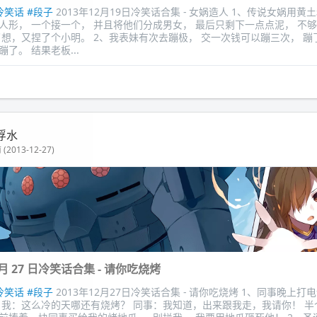
冷笑话
#段子
2013年12月19日冷笑话合集 - 女娲造人 1、传说女娲用黄
人形， 一个接一个， 并且将他们分成男女， 最后只剩下一点点泥， 不
了想，又捏了个小明。 2、我表妹有次去蹦极， 交一次钱可以蹦三次， 蹦
了。 结果老板...
浮水
(2013-12-27)
12 月 27 日冷笑话合集 - 请你吃烧烤
冷笑话
#段子
2013年12月27日冷笑话合集 - 请你吃烧烤 1、同事晚上
 我：这么冷的天哪还有烧烤？ 同事：我知道，出来跟我走，我请你！ 半