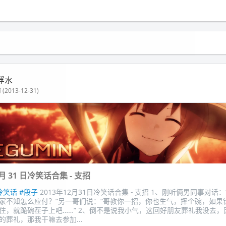
浮水
(2013-12-31)
2 月 31 日冷笑话合集 - 支招
冷笑话
#段子
2013年12月31日冷笑话合集 - 支招 1、刚听俩男同事对话
家不知怎么应付？”另一哥们说：“哥教你一招，你也生气，摔个碗，如果
住，就跪碗茬子上吧……” 2、倒不是说我小气，这回好朋友葬礼我没去，
的葬礼，那我干嘛去参加...