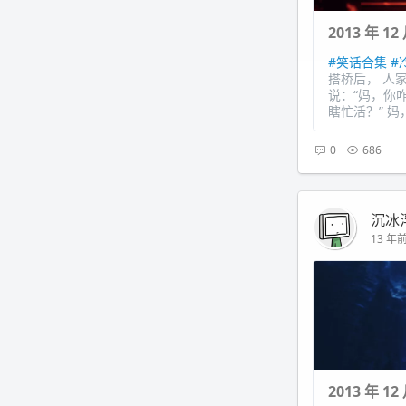
2013 年 1
#笑话合集
#
搭桥后， 人
说：“妈，你
瞎忙活？” 妈
0
686
沉冰
13 年前 
2013 年 1