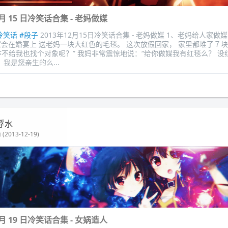
2 月 15 日冷笑话合集 - 老妈做媒
冷笑话
#段子
2013年12月15日冷笑话合集 - 老妈做媒 1、老妈给人家做
家会在婚宴上 送老妈一块大红色的毛毯。 这次放假回家， 家里都堆了７块
咋不给我也找个对象呢？” 我妈非常震惊地说：“给你做媒我有红毯么？ 没
，我是您亲生的么...
浮水
(2013-12-19)
2 月 19 日冷笑话合集 - 女娲造人