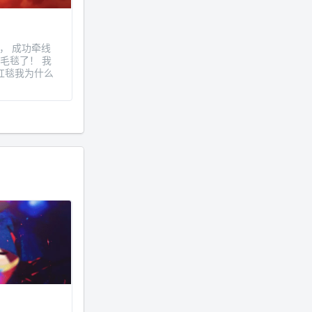
媒， 成功牵线
毛毯了！ 我
红毯我为什么