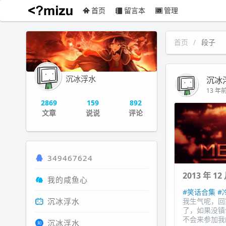
首页
留言本
管理
沉冰浮水
首页
段子
沉冰浮水
沉冰
13 年前 
2869
159
892
文章
说说
评论
349467624
2013 年 1
我的咸鱼心
#笑话合集
#
沉冰浮水
我生气呢，回
了，如果没镇
不会来参加我
沉冰浮水