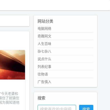
网站分类
电脑网络
奇趣网文
人生百味
杂七杂八
说点什么
列表纪事
往物语
广告慎入
：“今天老婆和
搜索
镇住了就镇住
因为我知道他