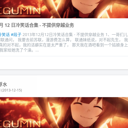
12 月 12 日冷笑话合集 - 不提供穿越业务
冷笑话
#段子
2013年12月12日冷笑话合集 - 不提供穿越业务 1、一哥
到联通问， 我要去前苏联，漫游费怎么算， 联通妹纸说，对不起先生， 
、真的对不起，我的洁癖实在是太严重了， 那天我在酒吧看到一个姑娘身上
我家给她洗了个澡。...
浮水
(2013-12-15)