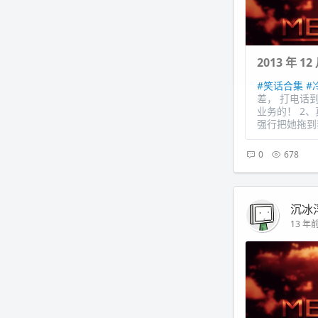
2013 年 
#笑话合集
#
差， 打电话
业务的！ 2
强行把她拖到
0
678
沉冰
13 年前 