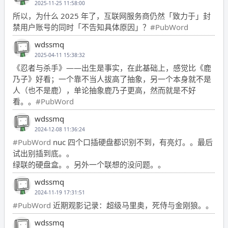
2025-11-25 11:58:00
所以，为什么 2025 年了，互联网服务商仍然「致力于」封
禁用户账号的同时「不告知具体原因」？
#PubWord
wdssmq
2025-04-11 15:38:32
《忍者与杀手》——出生是事实，在此基础上，感觉比《鹿
乃子》好看；一个靠不当人拔高了抽象，另一个本身就不是
人（也不是鹿），单论抽象鹿乃子更高，然而就是不好
看。。
#PubWord
wdssmq
2024-12-08 11:36:24
#PubWord
nuc 四个口插硬盘都识别不到，有亮灯。。最后
试出别插到底。。
绿联的硬盘盒。。另外一个联想的没问题。。
wdssmq
2024-11-19 17:31:51
#PubWord
近期观影记录：超级马里奥，死侍与金刚狼。。
wdssmq