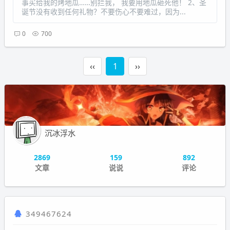
事买给我的烤地瓜……别拦我， 我要用地瓜砸死他！ 2、圣
诞节没有收到任何礼物？不要伤心不要难过，因为...
0
700
‹‹
1
››
沉冰浮水
2869
159
892
文章
说说
评论
349467624