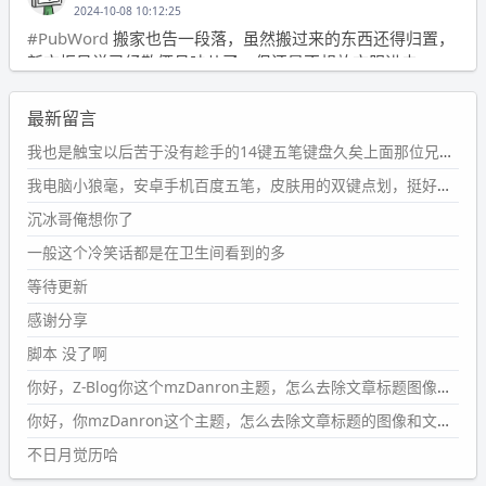
2024-10-08 10:12:25
#PubWord
搬家也告一段落，虽然搬过来的东西还得归置，
新衣柜虽说已经散俩月味儿了，但还是不想放衣服进去。
wdssmq
最新留言
2024-09-23 21:00:49
#PubWord
要不我每年汇总整理一次？？碎雨集_沉冰浮水_
我也是触宝以后苦于没有趁手的14键五笔键盘久矣上面那位兄台用的百度双键点划布局我也用过很久，那个皮肤做得很粗糙，个别键位的触发区域是错位的，快速打字时很容易出错，修改它的皮肤文件校正后勉强能用，但早年出的皮肤分辨率太低，实在谈不上美观。百度小米定制版的商店里有一个"小黑板"皮肤还不错(百度官方输入法商店里没有)，但那个风格我不喜欢这两天找到了一个叫"森林集"的公众号，开发了海量的皮肤，很多都有14键版本，付费但很便宜，几块钱，终于有自己满意的输入法了搜了一下，这个工作室还是百度的官方合作伙伴，不知道为什么14键作品都不在官方商店上架，难道是百度官方在刻意放弃14键？
第1页
https://www.
wdssmq.com/tag/%E7%A2%8E%E9%9
我电脑小狼毫，安卓手机百度五笔，皮肤用的双键点划，挺好的。
B
%A8%E9%9B%86/
沉冰哥俺想你了
wdssmq
一般这个冷笑话都是在卫生间看到的多
2024-09-23 20:58:40
#PubWord
所以，不带这条的话，2024 年目前只发了 13
等待更新
条嘟？？？？
感谢分享
wdssmq
脚本 没了啊
2024-09-15 10:32:07
你好，Z-Blog你这个mzDanron主题，怎么去除文章标题图像和文章摘要，仅显示标题，感谢回复！
#PubWord
VSCode 内 git 操作卡住的时候没办法主动取消
一直是个痛点，一般都是推送或拉取，今天连提交都卡
你好，你mzDanron这个主题，怎么去除文章标题的图像和文章摘要！仅显示标题，感谢回复解决！
了。。
不日月觉历哈
wdssmq