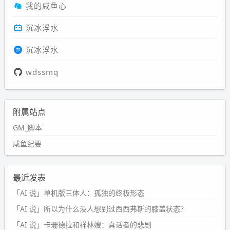
我的咸鱼心
沉冰浮水
沉冰浮水
wdssmq
附属站点
GM_脚本
咸鱼纪要
最近发表
「AI 说」单机版三体人：孤独的终极形态
「AI 说」所以为什么没人想到过西西弗斯的膝盖状态？
「AI 说」卡珊德拉和祥林嫂：真话者的悲剧