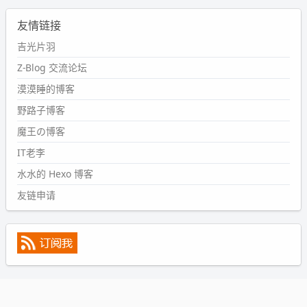
2024-09-11 08:45:43
友情链接
#PubWord
又一个夏天过去了，所以今年也没买防水鞋套；
然后天凉了，为了应对踢被子买了睡袋，不知道 1.2 米会不
吉光片羽
会略窄。。
Z-Blog 交流论坛
wdssmq
漠漠睡的博客
2024-09-09 19:43:00
野路子博客
#PubWord
《五至七时的克莱奥》，2018 年 6 月加入列
表，21 年 11 月底发现 B 站上线了这部，直到前几天才看
魔王の博客
完，还是分两次看的。。接下来有五项是 2019 年的，都是
IT老李
电影 —— 略长的待办列表。。
水水的 Hexo 博客
友链申请