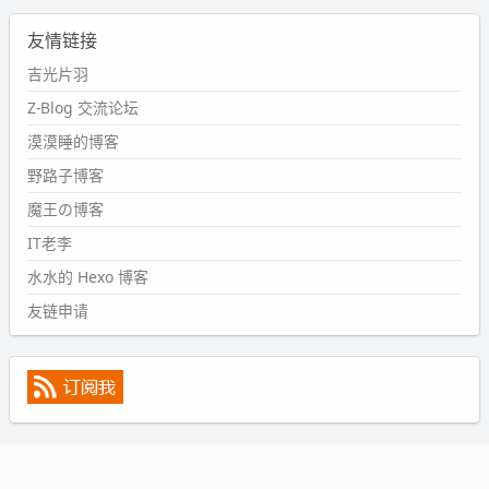
2024-09-11 08:45:43
友情链接
#PubWord
又一个夏天过去了，所以今年也没买防水鞋套；
然后天凉了，为了应对踢被子买了睡袋，不知道 1.2 米会不
吉光片羽
会略窄。。
Z-Blog 交流论坛
wdssmq
漠漠睡的博客
2024-09-09 19:43:00
野路子博客
#PubWord
《五至七时的克莱奥》，2018 年 6 月加入列
表，21 年 11 月底发现 B 站上线了这部，直到前几天才看
魔王の博客
完，还是分两次看的。。接下来有五项是 2019 年的，都是
IT老李
电影 —— 略长的待办列表。。
水水的 Hexo 博客
友链申请