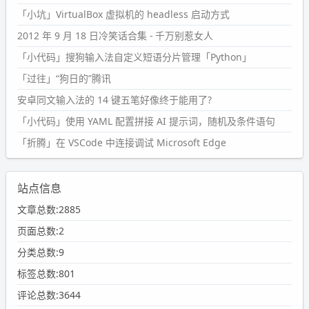
「小坑」VirtualBox 虚拟机的 headless 启动方式
2012 年 9 月 18 日冷笑话合集 - 千万别惹女人
「小代码」搜狗输入法自定义短语分片管理「Python」
「过往」“狗日的”腾讯
安卓同文输入法的 14 键五笔好像终于能用了?
「小代码」使用 YAML 配置拼接 AI 提示词，随机及条件语句
「折腾」在 VSCode 中连接调试 Microsoft Edge
站点信息
文章总数:2885
页面总数:2
分类总数:9
标签总数:801
评论总数:3644