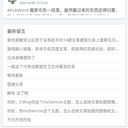
2024-10-08 10:12:25
#PubWord
搬家也告一段落，虽然搬过来的东西还得归置，
新衣柜虽说已经散俩月味儿了，但还是不想放衣服进去。
wdssmq
最新留言
2024-09-23 21:00:49
#PubWord
要不我每年汇总整理一次？？碎雨集_沉冰浮水_
我也是触宝以后苦于没有趁手的14键五笔键盘久矣上面那位兄台用的百度双键点划布局我也用过很久，那个皮肤做得很粗糙，个别键位的触发区域是错位的，快速打字时很容易出错，修改它的皮肤文件校正后勉强能用，但早年出的皮肤分辨率太低，实在谈不上美观。百度小米定制版的商店里有一个"小黑板"皮肤还不错(百度官方输入法商店里没有)，但那个风格我不喜欢这两天找到了一个叫"森林集"的公众号，开发了海量的皮肤，很多都有14键版本，付费但很便宜，几块钱，终于有自己满意的输入法了搜了一下，这个工作室还是百度的官方合作伙伴，不知道为什么14键作品都不在官方商店上架，难道是百度官方在刻意放弃14键？
第1页
https://www.
wdssmq.com/tag/%E7%A2%8E%E9%9
我电脑小狼毫，安卓手机百度五笔，皮肤用的双键点划，挺好的。
B
%A8%E9%9B%86/
沉冰哥俺想你了
wdssmq
一般这个冷笑话都是在卫生间看到的多
2024-09-23 20:58:40
#PubWord
所以，不带这条的话，2024 年目前只发了 13
等待更新
条嘟？？？？
感谢分享
wdssmq
脚本 没了啊
2024-09-15 10:32:07
你好，Z-Blog你这个mzDanron主题，怎么去除文章标题图像和文章摘要，仅显示标题，感谢回复！
#PubWord
VSCode 内 git 操作卡住的时候没办法主动取消
一直是个痛点，一般都是推送或拉取，今天连提交都卡
你好，你mzDanron这个主题，怎么去除文章标题的图像和文章摘要！仅显示标题，感谢回复解决！
了。。
不日月觉历哈
wdssmq