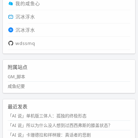
我的咸鱼心
沉冰浮水
沉冰浮水
wdssmq
附属站点
GM_脚本
咸鱼纪要
最近发表
「AI 说」单机版三体人：孤独的终极形态
「AI 说」所以为什么没人想到过西西弗斯的膝盖状态？
「AI 说」卡珊德拉和祥林嫂：真话者的悲剧