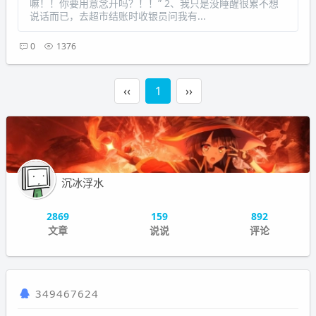
嘛！！你要用意念开吗？！！” 2、我只是没睡醒很累不想
说话而已，去超市结账时收银员问我有...
0
1376
‹‹
1
››
沉冰浮水
2869
159
892
文章
说说
评论
349467624