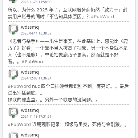
2025-11-25 11:58:00
所以，为什么 2025 年了，互联网服务商仍然「致力于」封
禁用户账号的同时「不告知具体原因」？
#PubWord
wdssmq
2025-04-11 15:38:32
《忍者与杀手》——出生是事实，在此基础上，感觉比《鹿
乃子》好看；一个靠不当人拔高了抽象，另一个本身就不是
人（也不是鹿），单论抽象鹿乃子更高，然而就是不好
看。。
#PubWord
wdssmq
2024-12-08 11:36:24
#PubWord
nuc 四个口插硬盘都识别不到，有亮灯。。最后
试出别插到底。。
绿联的硬盘盒。。另外一个联想的没问题。。
wdssmq
2024-11-19 17:31:51
#PubWord
近期观影记录：超级马里奥，死侍与金刚狼。。
wdssmq