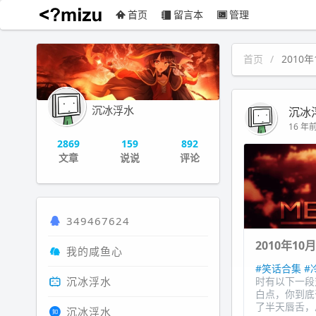
首页
留言本
管理
沉冰浮水
首页
2010年
沉冰浮水
沉冰
16 年前 
2869
159
892
文章
说说
评论
349467624
2010年1
我的咸鱼心
#笑话合集
#
沉冰浮水
时有以下一段
白点，你到底
了半天唇舌，
沉冰浮水