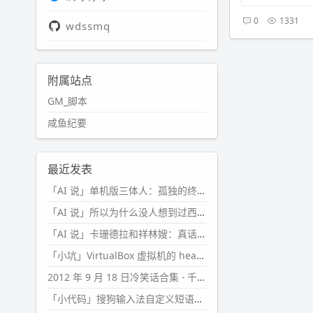
0
1331
wdssmq
附属站点
GM_脚本
咸鱼纪要
最近发表
「AI 说」单机版三体人：孤独的终极形态
「AI 说」所以为什么没人想到过西西弗斯的膝盖状态？
「AI 说」卡珊德拉和祥林嫂：真话者的悲剧
「小坑」VirtualBox 虚拟机的 headless 启动方式
2012 年 9 月 18 日冷笑话合集 - 千万别惹女人
「小代码」搜狗输入法自定义短语分片管理「Python」