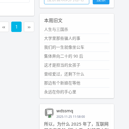
本周旧文
‹‹
1
››
人生与三国杀
大学里那些骗人的事
我们的一生就像坐公车
集体奔向二十的 90 后
这才是担当的女孩子
曾经爱过，还剩下什么
那边有个新娘在等他
永远在你的手心里
wdssmq
2025-11-25 11:58:00
所以，为什么 2025 年了，互联网