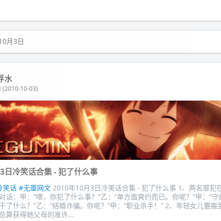
10月3日
浮水
(2010-10-03)
0月3日冷笑话合集 - 犯了什么事
冷笑话
#无厘网文
2010年10月3日冷笑话合集 - 犯了什么事 1、两名罪
对话：甲：“喂，你犯了什么事？”乙：“单方面爽约而已。你呢？”甲：“
干了什么？”乙：“结婚诈骗。你呢？”甲：“职业杀手！” 2、年轻女儿要
总算获得她父母的准许...