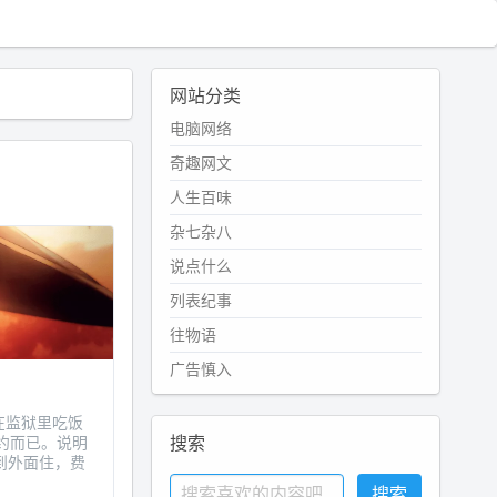
网站分类
电脑网络
奇趣网文
人生百味
杂七杂八
说点什么
列表纪事
往物语
广告慎入
犯在监狱里吃饭
搜索
守约而已。说明
搬到外面住，费