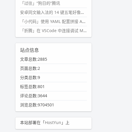
「过往」“狗日的”腾讯
安卓同文输入法的 14 键五笔好像终于能用了?
「小代码」使用 YAML 配置拼接 AI 提示词，随机及条件语句
「折腾」在 VSCode 中连接调试 Microsoft Edge
站点信息
文章总数:2885
页面总数:2
分类总数:9
标签总数:801
评论总数:3644
浏览总数:9704501
本站部署在「
HostYun
」上