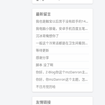
2024-11-19 17:31:51
#PubWord
近期观影记录：超级
最新留言
马里奥，死侍与金刚狼。。
我也是触宝以后苦于没有趁手的14键五笔键盘久矣上面那位兄台用的百度双键点划布局我也用过很久，那个皮肤做得很粗糙，个别键位的触发区域是错位的，快速打字时很容易出错，修改它的皮肤文件校正后勉强能用，但早年出的皮肤分辨率太低，实在谈不上美观。百度小米定制版的商店里有一个"小黑板"皮肤还不错(百度官方输入法商店里没有)，但那个风格我不喜欢这两天找到了一个叫"森林集"的公众号，开发了海量的皮肤，很多都有14键版本，付费但很便宜，几块钱，终于有自己满意的输入法了搜了一下，这个工作室还是百度的官方合作伙伴，不知道为什么14键作品都不在官方商店上架，难道是百度官方在刻意放弃14键？
wdssmq
2024-10-08 10:12:25
我电脑小狼毫，安卓手机百度五笔，皮肤用的双键点划，挺好的。
#PubWord
搬家也告一段落，虽
沉冰哥俺想你了
然搬过来的东西还得归置，新衣柜
虽说已经散俩月味儿了，但还是不
一般这个冷笑话都是在卫生间看到的多
想放衣服进去。
等待更新
wdssmq
感谢分享
2024-09-23 21:00:49
脚本 没了啊
#PubWord
要不我每年汇总整理
一次？？碎雨集_沉冰浮水_第1页
你好，Z-Blog你这个mzDanron主题，怎么去除文章标题图像和文章摘要，仅显示标题，感谢回复！
https://www.
wdssmq.com/ta
你好，你mzDanron这个主题，怎么去除文章标题的图像和文章摘要！仅显示标题，感谢回复解决！
g/%E7%A2%8E%E9%9B
%A8%E
不日月觉历哈
9%9B%86/
wdssmq
2024-09-23 20:58:40
友情链接