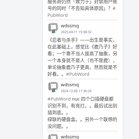
服务商仍然「致力于」封禁用户账
号的同时「不告知具体原因」？
#
PubWord
wdssmq
2025-04-11 15:38:32
《忍者与杀手》——出生是事实，
在此基础上，感觉比《鹿乃子》好
看；一个靠不当人拔高了抽象，另
一个本身就不是人（也不是鹿），
单论抽象鹿乃子更高，然而就是不
好看。。
#PubWord
wdssmq
2024-12-08 11:36:24
#PubWord
nuc 四个口插硬盘都
识别不到，有亮灯。。最后试出别
插到底。。
绿联的硬盘盒。。另外一个联想的
没问题。。
wdssmq