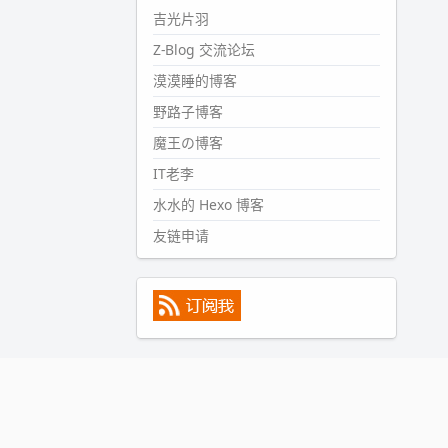
#PubWord
所以，不带这条的
吉光片羽
话，2024 年目前只发了 13 条
Z-Blog 交流论坛
嘟？？？？
漠漠睡的博客
wdssmq
2024-09-15 10:32:07
野路子博客
#PubWord
VSCode 内 git 操作卡
魔王の博客
住的时候没办法主动取消一直是个
IT老李
痛点，一般都是推送或拉取，今天
连提交都卡了。。
水水的 Hexo 博客
wdssmq
友链申请
2024-09-11 08:45:43
#PubWord
又一个夏天过去了，
所以今年也没买防水鞋套；然后天
凉了，为了应对踢被子买了睡袋，
不知道 1.2 米会不会略窄。。
wdssmq
2024-09-09 19:43:00
#PubWord
《五至七时的克莱
奥》，2018 年 6 月加入列表，21