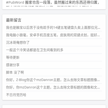
#PubWord
搬家也告一段落，虽然搬过来的东西还得归置，
新衣柜虽说已经散俩月味儿了，但还是不想放衣服进去。
wdssmq
最新留言
2024-09-23 21:00:49
#PubWord
要不我每年汇总整理一次？？碎雨集_沉冰浮水_
我也是触宝以后苦于没有趁手的14键五笔键盘久矣上面那位兄台用的百度双键点划布局我也用过很久，那个皮肤做得很粗糙，个别键位的触发区域是错位的，快速打字时很容易出错，修改它的皮肤文件校正后勉强能用，但早年出的皮肤分辨率太低，实在谈不上美观。百度小米定制版的商店里有一个"小黑板"皮肤还不错(百度官方输入法商店里没有)，但那个风格我不喜欢这两天找到了一个叫"森林集"的公众号，开发了海量的皮肤，很多都有14键版本，付费但很便宜，几块钱，终于有自己满意的输入法了搜了一下，这个工作室还是百度的官方合作伙伴，不知道为什么14键作品都不在官方商店上架，难道是百度官方在刻意放弃14键？
第1页
https://www.
wdssmq.com/tag/%E7%A2%8E%E9%9
我电脑小狼毫，安卓手机百度五笔，皮肤用的双键点划，挺好的。
B
%A8%E9%9B%86/
沉冰哥俺想你了
wdssmq
一般这个冷笑话都是在卫生间看到的多
2024-09-23 20:58:40
#PubWord
所以，不带这条的话，2024 年目前只发了 13
等待更新
条嘟？？？？
感谢分享
wdssmq
脚本 没了啊
2024-09-15 10:32:07
你好，Z-Blog你这个mzDanron主题，怎么去除文章标题图像和文章摘要，仅显示标题，感谢回复！
#PubWord
VSCode 内 git 操作卡住的时候没办法主动取消
一直是个痛点，一般都是推送或拉取，今天连提交都卡
你好，你mzDanron这个主题，怎么去除文章标题的图像和文章摘要！仅显示标题，感谢回复解决！
了。。
不日月觉历哈
wdssmq
2024-09-11 08:45:43