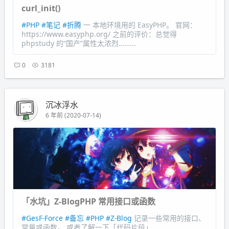
curl_init()
#PHP
#笔记
#折腾
一 本地环境用的 EasyPHP。 官网：
https://www.easyphp.org/ 之前的评价：总觉得
phpstudy 的“国产”属性太浓烈……...
0
3181
沉冰浮水
6 年前 (2020-07-14)
「水坑」Z-BlogPHP 常用接口或函数
#GesF-Force
#备忘
#PHP
#Z-Blog
记录一些常用的接口、
常量或函数。 或者了解一下「代码片段」...