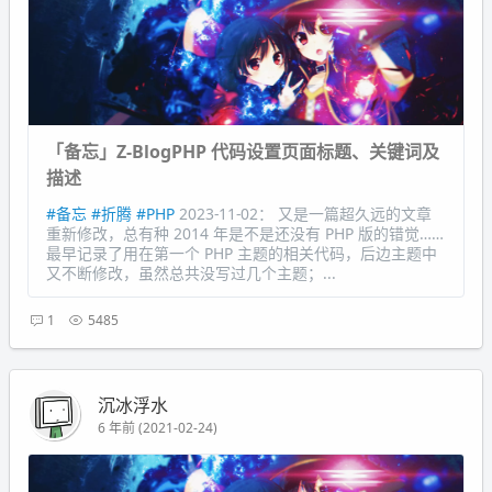
「备忘」Z-BlogPHP 代码设置页面标题、关键词及
描述
#备忘
#折腾
#PHP
2023-11-02： 又是一篇超久远的文章
重新修改，总有种 2014 年是不是还没有 PHP 版的错觉……
最早记录了用在第一个 PHP 主题的相关代码，后边主题中
又不断修改，虽然总共没写过几个主题；...
1
5485
沉冰浮水
6 年前 (2021-02-24)