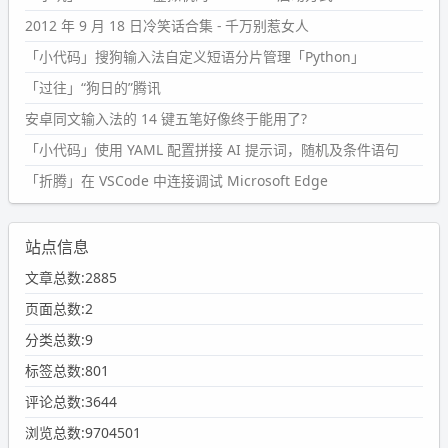
2012 年 9 月 18 日冷笑话合集 - 千万别惹女人
「小代码」搜狗输入法自定义短语分片管理「Python」
「过往」“狗日的”腾讯
安卓同文输入法的 14 键五笔好像终于能用了?
「小代码」使用 YAML 配置拼接 AI 提示词，随机及条件语句
「折腾」在 VSCode 中连接调试 Microsoft Edge
站点信息
文章总数:2885
页面总数:2
分类总数:9
标签总数:801
评论总数:3644
浏览总数:9704501