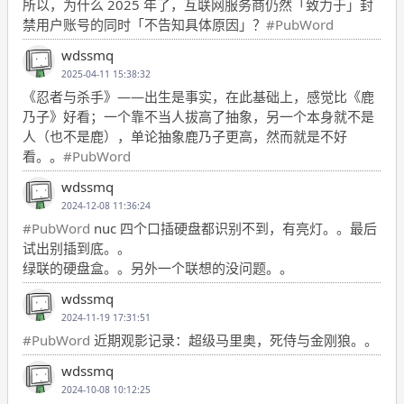
所以，为什么 2025 年了，互联网服务商仍然「致力于」封
禁用户账号的同时「不告知具体原因」？
#PubWord
wdssmq
2025-04-11 15:38:32
《忍者与杀手》——出生是事实，在此基础上，感觉比《鹿
乃子》好看；一个靠不当人拔高了抽象，另一个本身就不是
人（也不是鹿），单论抽象鹿乃子更高，然而就是不好
看。。
#PubWord
wdssmq
2024-12-08 11:36:24
#PubWord
nuc 四个口插硬盘都识别不到，有亮灯。。最后
试出别插到底。。
绿联的硬盘盒。。另外一个联想的没问题。。
wdssmq
2024-11-19 17:31:51
#PubWord
近期观影记录：超级马里奥，死侍与金刚狼。。
wdssmq
2024-10-08 10:12:25