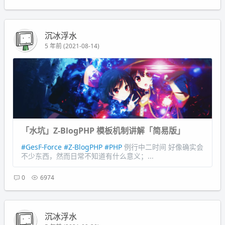
沉冰浮水
5 年前 (2021-08-14)
「水坑」Z-BlogPHP 模板机制讲解「简易版」
#GesF-Force
#Z-BlogPHP
#PHP
例行中二时间 好像确实会
不少东西，然而日常不知道有什么意义；...
0
6974
沉冰浮水