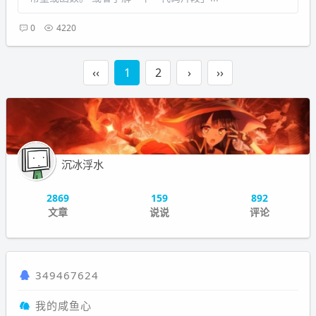
0
4220
‹‹
1
2
›
››
沉冰浮水
2869
159
892
文章
说说
评论
349467624
我的咸鱼心