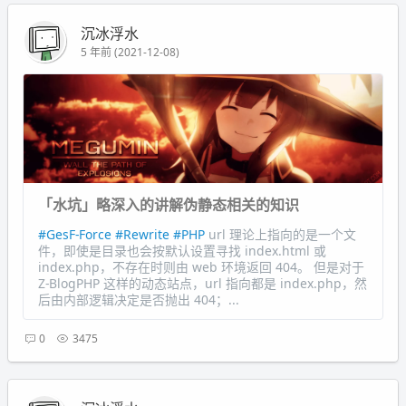
沉冰浮水
5 年前 (2021-12-08)
「水坑」略深入的讲解伪静态相关的知识
#GesF-Force
#Rewrite
#PHP
url 理论上指向的是一个文
件，即使是目录也会按默认设置寻找 index.html 或
index.php，不存在时则由 web 环境返回 404。 但是对于
Z-BlogPHP 这样的动态站点，url 指向都是 index.php，然
后由内部逻辑决定是否抛出 404；...
0
3475