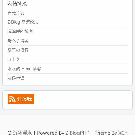
友情链接
#PubWord
又一个夏天过去了，所以今年也没买防水鞋套；
然后天凉了，为了应对踢被子买了睡袋，不知道 1.2 米会不
吉光片羽
会略窄。。
Z-Blog 交流论坛
wdssmq
漠漠睡的博客
2024-09-09 19:43:00
野路子博客
#PubWord
《五至七时的克莱奥》，2018 年 6 月加入列
表，21 年 11 月底发现 B 站上线了这部，直到前几天才看
魔王の博客
完，还是分两次看的。。接下来有五项是 2019 年的，都是
IT老李
电影 —— 略长的待办列表。。
水水的 Hexo 博客
友链申请
©
沉冰浮水
| Powered By
Z-BlogPHP
| Theme By
沉冰