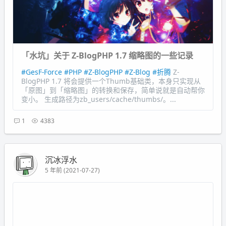
「水坑」关于 Z-BlogPHP 1.7 缩略图的一些记录
#GesF-Force
#PHP
#Z-BlogPHP
#Z-Blog
#折腾
Z-
BlogPHP 1.7 将会提供一个Thumb基础类，本身只实现从
「原图」到「缩略图」的转换和保存，简单说就是自动帮你
变小。 生成路径为zb_users/cache/thumbs/。...
1
4383
沉冰浮水
5 年前 (2021-07-27)