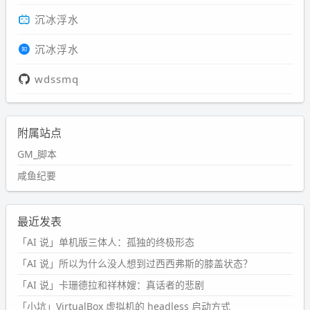
沉冰浮水
沉冰浮水
wdssmq
附属站点
GM_脚本
咸鱼纪要
最近发表
「AI 说」单机版三体人：孤独的终极形态
「AI 说」所以为什么没人想到过西西弗斯的膝盖状态？
「AI 说」卡珊德拉和祥林嫂：真话者的悲剧
「小坑」VirtualBox 虚拟机的 headless 启动方式