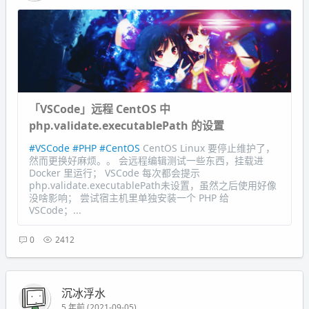
「VSCode」远程 CentOS 中
php.validate.executablePath 的设置
#VSCode
#PHP
#CentOS
CentOS Linux 要停止维护了，
然而更换好麻烦。。 会远程编辑测试一些东西，挂载进
Docker 里运行； VSCode 每次都会提示
php.validate.executablePath未设置，虽然之后使用好像
没啥影响； 尝试宿主机里单独安装一个 PHP 给
VSCode；...
0
2412
沉冰浮水
5 年前 (2021-09-05)