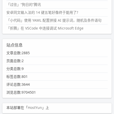
「过往」“狗日的”腾讯
安卓同文输入法的 14 键五笔好像终于能用了?
「小代码」使用 YAML 配置拼接 AI 提示词，随机及条件语句
「折腾」在 VSCode 中连接调试 Microsoft Edge
站点信息
文章总数:2885
页面总数:2
分类总数:9
标签总数:801
评论总数:3644
浏览总数:9704501
本站部署在「
HostYun
」上