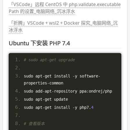
「VSCode」远程 CentOS 中 php.validate.executable
Path 的设置_电脑网络_沉冰浮水
「折腾」VSCode + wsl2 + Docker 探究_电脑网络_沉
冰浮水
Ubuntu 下安装 PHP 7.4
# sudo apt-get upgrade
sudo apt
-
get install 
-
y software
-
properties
-
common
sudo add
-
apt
-
repository ppa
:
ondrej
/
php
sudo apt
-
get update
sudo apt
-
get install 
-
y php7
.
4
# 查看版本