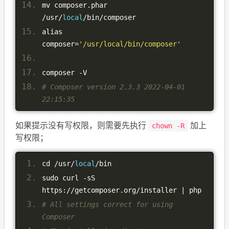
mv composer
.
phar 
/
usr
/
local
/
bin
/
composer
alias 
composer
=
'/usr/local/bin/composer'
composer 
-
V
# Composer version 2.3.3 2022-04-01 
22:15:35
如果提示没有写权限，则需要先执行
加上
chown -R
写权限；
cd 
/
usr
/
local
/
bin
sudo curl 
-
sS 
https
://
getcomposer
.
org
/
installer 
|
 php
# All settings correct for using 
Composer