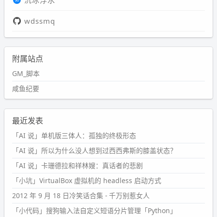
沉冰浮水
wdssmq
附属站点
GM_脚本
咸鱼纪要
最近发表
「AI 说」单机版三体人：孤独的终极形态
「AI 说」所以为什么没人想到过西西弗斯的膝盖状态？
「AI 说」卡珊德拉和祥林嫂：真话者的悲剧
「小坑」VirtualBox 虚拟机的 headless 启动方式
2012 年 9 月 18 日冷笑话合集 - 千万别惹女人
「小代码」搜狗输入法自定义短语分片管理「Python」