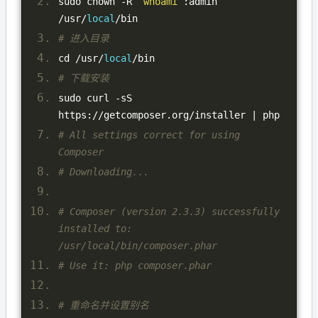
sudo chown 
-
R 
`whoami`
:
admin 
/
usr
/
local
/
bin
# 进入目录
cd 
/
usr
/
local
/
bin
# 下载安装
sudo curl 
-
sS 
https
://
getcomposer
.
org
/
installer 
|
 php
# All settings correct for using 
Composer
# Downloading...
# Composer (version 2.3.3) successfully 
installed to: 
/usr/local/bin/composer.phar
# Use it: php composer.phar
# 重命名并设置别名