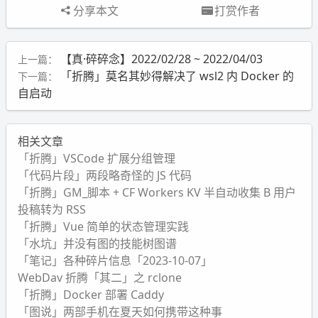
分享本文
打赏作者
【真·碎碎念】2022/02/28 ~ 2022/04/03
上一篇：
「折腾」莫名其妙得解决了 wsl2 内 Docker 的
下一篇：
自启动
相关文章
「折腾」VSCode 扩展分组管理
「代码片段」两段略奇怪的 JS 代码
「折腾」GM_脚本 + CF Workers KV 半自动收集 B 用户
投稿转为 RSS
「折腾」Vue 简单的状态管理实践
「水坑」并没有图的技能树图谱
「笔记」各种碎片信息「2023-10-07」
WebDav 折腾「其二」之 rclone
「折腾」Docker 部署 Caddy
「图说」两部手机在夏天如何携带这种事