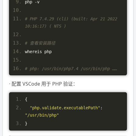
php 
-
v
# PHP 7.4.29 (cli) (built: Apr 21 2022 
10:16:17) ( NTS )
# 查看安装路径
whereis php
# php: /usr/bin/php7.4 /usr/bin/php ……
· 配置 VSCode 用于 PHP 验证：
{
"php.validate.executablePath"
:
"/usr/bin/php"
}