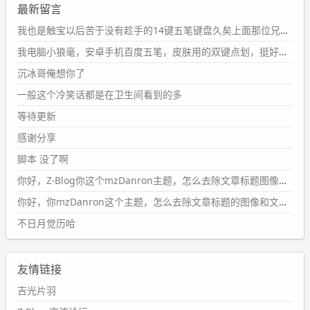
最新留言
2024-09-23 21:00:49
#PubWord
要不我每年汇总整理一次？？碎雨集_沉冰浮水_
我也是触宝以后苦于没有趁手的14键五笔键盘久矣上面那位兄台用的百度双键点划布局我也用过很久，那个皮肤做得很粗糙，个别键位的触发区域是错位的，快速打字时很容易出错，修改它的皮肤文件校正后勉强能用，但早年出的皮肤分辨率太低，实在谈不上美观。百度小米定制版的商店里有一个"小黑板"皮肤还不错(百度官方输入法商店里没有)，但那个风格我不喜欢这两天找到了一个叫"森林集"的公众号，开发了海量的皮肤，很多都有14键版本，付费但很便宜，几块钱，终于有自己满意的输入法了搜了一下，这个工作室还是百度的官方合作伙伴，不知道为什么14键作品都不在官方商店上架，难道是百度官方在刻意放弃14键？
第1页
https://www.
wdssmq.com/tag/%E7%A2%8E%E9%9
我电脑小狼毫，安卓手机百度五笔，皮肤用的双键点划，挺好的。
B
%A8%E9%9B%86/
沉冰哥俺想你了
wdssmq
一般这个冷笑话都是在卫生间看到的多
2024-09-23 20:58:40
#PubWord
所以，不带这条的话，2024 年目前只发了 13
等待更新
条嘟？？？？
感谢分享
wdssmq
脚本 没了啊
2024-09-15 10:32:07
你好，Z-Blog你这个mzDanron主题，怎么去除文章标题图像和文章摘要，仅显示标题，感谢回复！
#PubWord
VSCode 内 git 操作卡住的时候没办法主动取消
一直是个痛点，一般都是推送或拉取，今天连提交都卡
你好，你mzDanron这个主题，怎么去除文章标题的图像和文章摘要！仅显示标题，感谢回复解决！
了。。
不日月觉历哈
wdssmq
2024-09-11 08:45:43
友情链接
#PubWord
又一个夏天过去了，所以今年也没买防水鞋套；
然后天凉了，为了应对踢被子买了睡袋，不知道 1.2 米会不
吉光片羽
会略窄。。