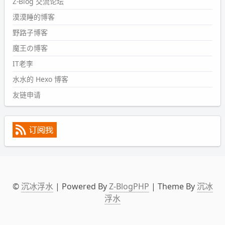
Z-Blog 交流论坛
wdssmq
漠漠睡的博客
2024-09-09 19:43:00
野路子博客
#PubWord
《五至七时的克莱奥》，2018 年 6 月加入列
表，21 年 11 月底发现 B 站上线了这部，直到前几天才看
魔王の博客
完，还是分两次看的。。接下来有五项是 2019 年的，都是
IT老李
电影 —— 略长的待办列表。。
水水的 Hexo 博客
友链申请
©
沉冰浮水
| Powered By
Z-BlogPHP
| Theme By
沉冰
浮水