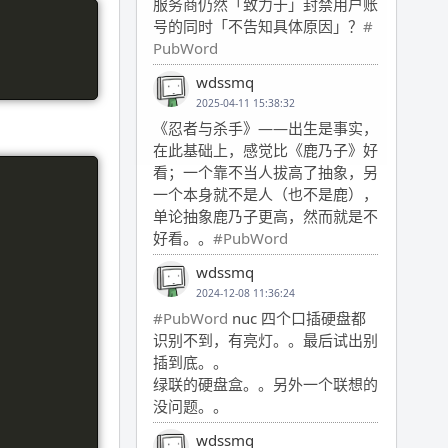
服务商仍然「致力于」封禁用户账
号的同时「不告知具体原因」？
#
PubWord
wdssmq
2025-04-11 15:38:32
《忍者与杀手》——出生是事实，
在此基础上，感觉比《鹿乃子》好
看；一个靠不当人拔高了抽象，另
一个本身就不是人（也不是鹿），
单论抽象鹿乃子更高，然而就是不
好看。。
#PubWord
wdssmq
2024-12-08 11:36:24
#PubWord
nuc 四个口插硬盘都
识别不到，有亮灯。。最后试出别
插到底。。
绿联的硬盘盒。。另外一个联想的
没问题。。
wdssmq