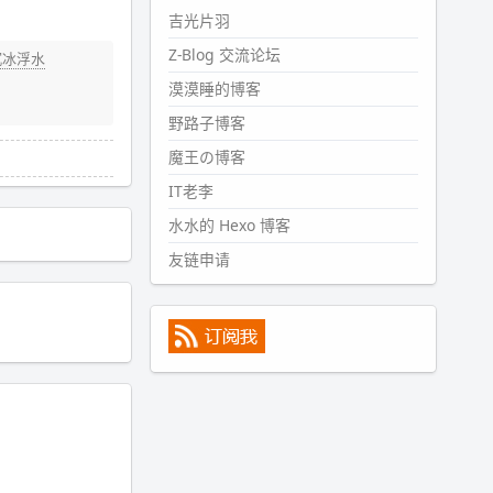
#PubWord
所以，不带这条的
吉光片羽
话，2024 年目前只发了 13 条
Z-Blog 交流论坛
嘟？？？？
沉冰浮水
漠漠睡的博客
wdssmq
2024-09-15 10:32:07
野路子博客
#PubWord
VSCode 内 git 操作卡
魔王の博客
住的时候没办法主动取消一直是个
IT老李
痛点，一般都是推送或拉取，今天
连提交都卡了。。
水水的 Hexo 博客
wdssmq
友链申请
2024-09-11 08:45:43
#PubWord
又一个夏天过去了，
所以今年也没买防水鞋套；然后天
凉了，为了应对踢被子买了睡袋，
不知道 1.2 米会不会略窄。。
wdssmq
2024-09-09 19:43:00
#PubWord
《五至七时的克莱
奥》，2018 年 6 月加入列表，21