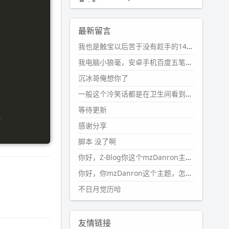
2024-11-19 17:31:51
#PubWord
近期观影记录：超级
最新留言
马里奥，死侍与金刚狼。。
我也是触宝以后苦于没有趁手的14键五笔键盘久矣上面那位兄台用的百度双键点划布局我也用过很久，那个皮肤做得很粗糙，个别键位的触发区域是错位的，快速打字时很容易出错，修改它的皮肤文件校正后勉强能用，但早年出的皮肤分辨率太低，实在谈不上美观。百度小米定制版的商店里有一个"小黑板"皮肤还不错(百度官方输入法商店里没有)，但那个风格我不喜欢这两天找到了一个叫"森林集"的公众号，开发了海量的皮肤，很多都有14键版本，付费但很便宜，几块钱，终于有自己满意的输入法了搜了一下，这个工作室还是百度的官方合作伙伴，不知道为什么14键作品都不在官方商店上架，难道是百度官方在刻意放弃14键？
wdssmq
2024-10-08 10:12:25
我电脑小狼毫，安卓手机百度五笔，皮肤用的双键点划，挺好的。
#PubWord
搬家也告一段落，虽
沉冰哥俺想你了
然搬过来的东西还得归置，新衣柜
虽说已经散俩月味儿了，但还是不
一般这个冷笑话都是在卫生间看到的多
想放衣服进去。
等待更新
 
wdssmq
感谢分享
2024-09-23 21:00:49
脚本 没了啊
#PubWord
要不我每年汇总整理
一次？？碎雨集_沉冰浮水_第1页
你好，Z-Blog你这个mzDanron主题，怎么去除文章标题图像和文章摘要，仅显示标题，感谢回复！
https://www.
wdssmq.com/ta
你好，你mzDanron这个主题，怎么去除文章标题的图像和文章摘要！仅显示标题，感谢回复解决！
g/%E7%A2%8E%E9%9B
%A8%E
不日月觉历哈
9%9B%86/
wdssmq
2024-09-23 20:58:40
友情链接