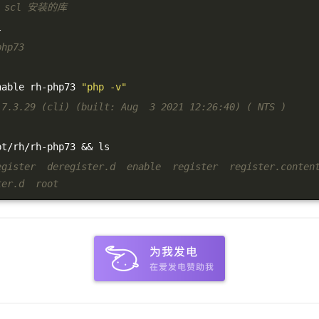
 scl 安装的库
l
php73
nable rh
-
php73 
"php -v"
 7.3.29 (cli) (built: Aug  3 2021 12:26:40) ( NTS )
pt
/
rh
/
rh
-
php73 
&&
 ls
egister  deregister.d  enable  register  register.content 
ter.d  root