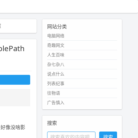
置
网站分类
电脑网络
奇趣网文
lePath
人生百味
杂七杂八
说点什么
列表纪事
往物语
广告慎入
搜索
用好像没啥影