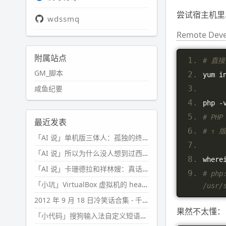
尝试宿主机里单
wdssmq
Remote Devel
附属站点
# 直
GM_脚本
yum i
咸鱼纪要
php 
-
# PHP
最近发表
# ↑ 
「AI 说」单机版三体人：孤独的终极形态
「AI 说」所以为什么没人想到过西西弗斯的膝盖状态？
where
「AI 说」卡珊德拉和祥林嫂：真话者的悲剧
# php
「小坑」VirtualBox 虚拟机的 headless 启动方式
/usr/
2012 年 9 月 18 日冷笑话合集 - 千万别惹女人
果然不太懂：
「小代码」搜狗输入法自定义短语分片管理「Python」