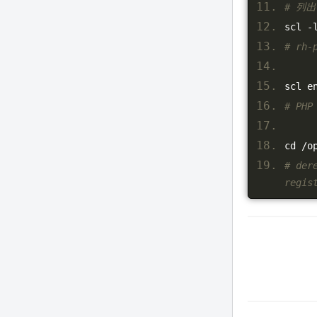
# 列出
scl 
-
# rh-
scl e
# PHP
cd 
/
o
# der
regis