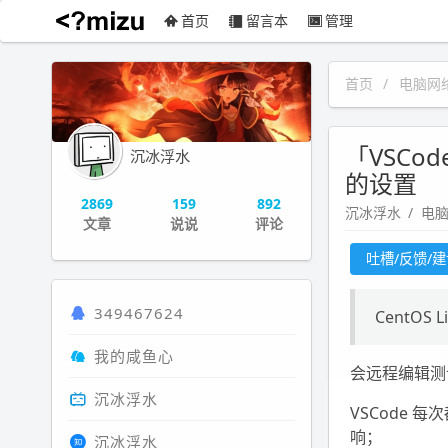
首页
留言本
管理
沉冰浮水
首页
电脑网
「VSCode
沉冰浮水
的设置
2869
159
892
沉冰浮水
电
文章
说说
评论
吐槽/反馈/
349467624
CentO
我的咸鱼心
会远程编辑测试
沉冰浮水
VSCode 每
响；
沉冰浮水