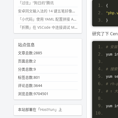
「过往」“狗日的”腾讯
{
安卓同文输入法的 14 键五笔好像终于能用了?
"php.
「小代码」使用 YAML 配置拼接 AI 提示词，随机及条件语句
}
「折腾」在 VSCode 中连接调试 Microsoft Edge
研究了下 Ce
站点信息
# 安装 
文章总数:2885
yum i
页面总数:2
分类总数:9
# 搜索
yum s
标签总数:801
# rh-
评论总数:3644
# ↑
浏览总数:9704501
yum i
本站部署在「
HostYun
」上