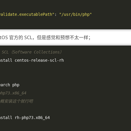
validate.executablePath"
:
"/usr/bin/php"
ntOS 官方的 SCL，但是感觉和预想不太一样；
SCL（Software Collections）
nstall centos
-
release
-
scl
-
rh
earch php
php73.x86_64
 大概安装这个就行吧
nstall rh
-
php73
.
x86_64