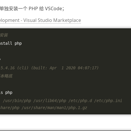
独安装一个 PHP 给 VSCode；
opment - Visual Studio Marketplace
接安装
nstall php
v
 5.4.16 (cli) (built: Apr  1 2020 04:07:17)
版本略底
is php
: /usr/bin/php /usr/lib64/php /etc/php.d /etc/php.ini 
share/php /usr/share/man/man1/php.1.gz