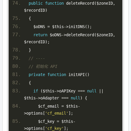
public
function
 deleteRecord
(
$zoneID
,
$recordID
)
{
    $oDNS 
=
 $this
->
initDNS
();
return
 $oDNS
->
deleteRecord
(
$zoneID
,
$recordID
);
}
// ----
// 初始化 API
private
function
 initAPI
()
{
if
(
$this
->
oAPIKey 
===
null
||
$this
->
oAdapter 
===
null
)
{
      $cf_email 
=
 $this
-
>
options
[
'cf_email'
];
      $cf_key 
=
 $this
-
>
options
[
'cf_key'
];