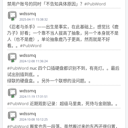
禁用户账号的同时「不告知具体原因」？
#PubWord
wdssmq
2025-04-11 15:38:32
《忍者与杀手》——出生是事实，在此基础上，感觉比《鹿
乃子》好看；一个靠不当人拔高了抽象，另一个本身就不是
人（也不是鹿），单论抽象鹿乃子更高，然而就是不好
看。。
#PubWord
wdssmq
2024-12-08 11:36:24
#PubWord
nuc 四个口插硬盘都识别不到，有亮灯。。最后
试出别插到底。。
绿联的硬盘盒。。另外一个联想的没问题。。
wdssmq
2024-11-19 17:31:51
#PubWord
近期观影记录：超级马里奥，死侍与金刚狼。。
wdssmq
2024-10-08 10:12:25
#PubWord
搬家也告一段落，虽然搬过来的东西还得归置，