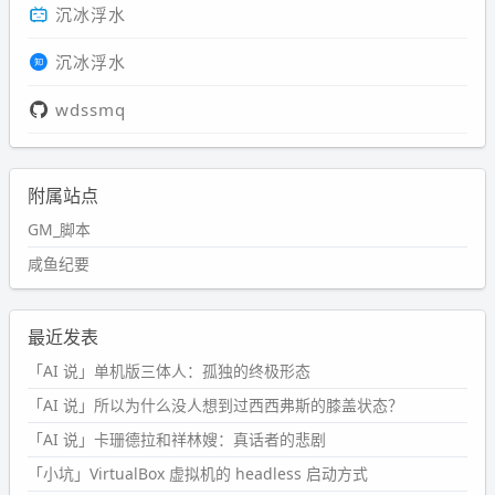
沉冰浮水
沉冰浮水
wdssmq
附属站点
GM_脚本
咸鱼纪要
最近发表
「AI 说」单机版三体人：孤独的终极形态
「AI 说」所以为什么没人想到过西西弗斯的膝盖状态？
「AI 说」卡珊德拉和祥林嫂：真话者的悲剧
「小坑」VirtualBox 虚拟机的 headless 启动方式