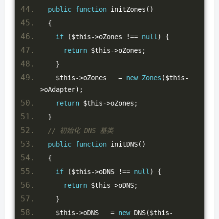
public
function
 initZones
()
{
if
(
$this
->
oZones 
!==
null
)
{
return
 $this
->
oZones
;
}
    $this
->
oZones   
=
new
Zones
(
$this
-
>
oAdapter
);
return
 $this
->
oZones
;
}
// 初始化 DNS 基类
public
function
 initDNS
()
{
if
(
$this
->
oDNS 
!==
null
)
{
return
 $this
->
oDNS
;
}
    $this
->
oDNS   
=
new
 DNS
(
$this
-