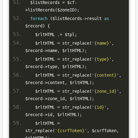
  $listRecords 
=
 $cf
-
>
listRecords
(
$zoneID
);
foreach
(
$listRecords
->
result 
as
$record
)
{
    $rltHTML 
.=
 $tpl
;
    $rltHTML 
=
 str_replace
(
'{name}'
,
$record
->
name
,
 $rltHTML
);
    $rltHTML 
=
 str_replace
(
'{type}'
,
$record
->
type
,
 $rltHTML
);
    $rltHTML 
=
 str_replace
(
'{content}'
,
$record
->
content
,
 $rltHTML
);
    $rltHTML 
=
 str_replace
(
'{zone_id}'
,
$record
->
zone_id
,
 $rltHTML
);
    $rltHTML 
=
 str_replace
(
'{id}'
,
$record
->
id
,
 $rltHTML
);
    $rltHTML 
=
str_replace
(
'{csrfToken}'
,
 $csrfToken
,
$rltHTML
);