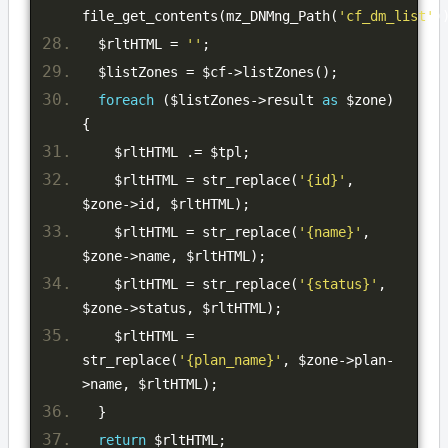
file_get_contents
(
mz_DNMng_Path
(
'cf_dm_list'
)
  $rltHTML 
=
''
;
  $listZones 
=
 $cf
->
listZones
();
foreach
(
$listZones
->
result 
as
 $zone
)
{
    $rltHTML 
.=
 $tpl
;
    $rltHTML 
=
 str_replace
(
'{id}'
,
$zone
->
id
,
 $rltHTML
);
    $rltHTML 
=
 str_replace
(
'{name}'
,
$zone
->
name
,
 $rltHTML
);
    $rltHTML 
=
 str_replace
(
'{status}'
,
$zone
->
status
,
 $rltHTML
);
    $rltHTML 
=
str_replace
(
'{plan_name}'
,
 $zone
->
plan
-
>
name
,
 $rltHTML
);
}
return
 $rltHTML
;