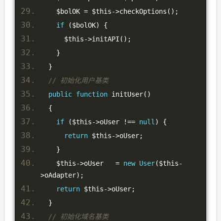
    $bolOK 
=
 $this
->
checkOptions
();
if
(
$bolOK
)
{
      $this
->
initAPI
();
}
}
// 初始化用户基类
public
function
 initUser
()
{
if
(
$this
->
oUser 
!==
null
)
{
return
 $this
->
oUser
;
}
    $this
->
oUser   
=
new
User
(
$this
-
>
oAdapter
);
return
 $this
->
oUser
;
}
// 初始化域名基类