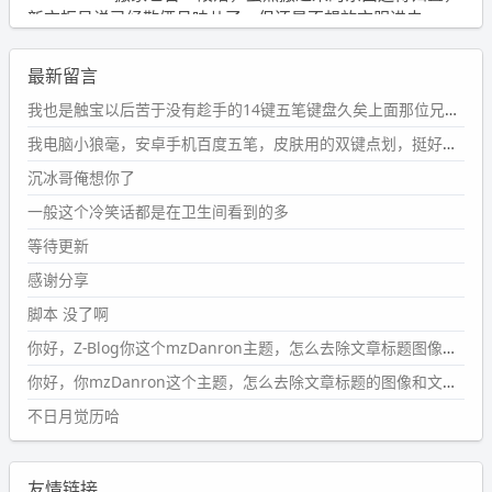
新衣柜虽说已经散俩月味儿了，但还是不想放衣服进去。
wdssmq
最新留言
2024-09-23 21:00:49
#PubWord
要不我每年汇总整理一次？？碎雨集_沉冰浮水_
我也是触宝以后苦于没有趁手的14键五笔键盘久矣上面那位兄台用的百度双键点划布局我也用过很久，那个皮肤做得很粗糙，个别键位的触发区域是错位的，快速打字时很容易出错，修改它的皮肤文件校正后勉强能用，但早年出的皮肤分辨率太低，实在谈不上美观。百度小米定制版的商店里有一个"小黑板"皮肤还不错(百度官方输入法商店里没有)，但那个风格我不喜欢这两天找到了一个叫"森林集"的公众号，开发了海量的皮肤，很多都有14键版本，付费但很便宜，几块钱，终于有自己满意的输入法了搜了一下，这个工作室还是百度的官方合作伙伴，不知道为什么14键作品都不在官方商店上架，难道是百度官方在刻意放弃14键？
第1页
https://www.
wdssmq.com/tag/%E7%A2%8E%E9%9
我电脑小狼毫，安卓手机百度五笔，皮肤用的双键点划，挺好的。
B
%A8%E9%9B%86/
沉冰哥俺想你了
wdssmq
一般这个冷笑话都是在卫生间看到的多
2024-09-23 20:58:40
#PubWord
所以，不带这条的话，2024 年目前只发了 13
等待更新
条嘟？？？？
感谢分享
wdssmq
脚本 没了啊
2024-09-15 10:32:07
你好，Z-Blog你这个mzDanron主题，怎么去除文章标题图像和文章摘要，仅显示标题，感谢回复！
#PubWord
VSCode 内 git 操作卡住的时候没办法主动取消
一直是个痛点，一般都是推送或拉取，今天连提交都卡
你好，你mzDanron这个主题，怎么去除文章标题的图像和文章摘要！仅显示标题，感谢回复解决！
了。。
不日月觉历哈
wdssmq
2024-09-11 08:45:43
友情链接
#PubWord
又一个夏天过去了，所以今年也没买防水鞋套；