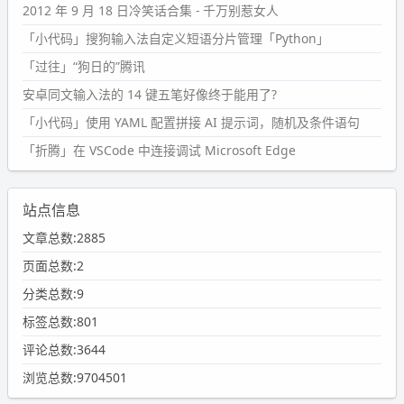
2012 年 9 月 18 日冷笑话合集 - 千万别惹女人
「小代码」搜狗输入法自定义短语分片管理「Python」
「过往」“狗日的”腾讯
安卓同文输入法的 14 键五笔好像终于能用了?
「小代码」使用 YAML 配置拼接 AI 提示词，随机及条件语句
「折腾」在 VSCode 中连接调试 Microsoft Edge
站点信息
文章总数:2885
页面总数:2
分类总数:9
标签总数:801
评论总数:3644
浏览总数:9704501