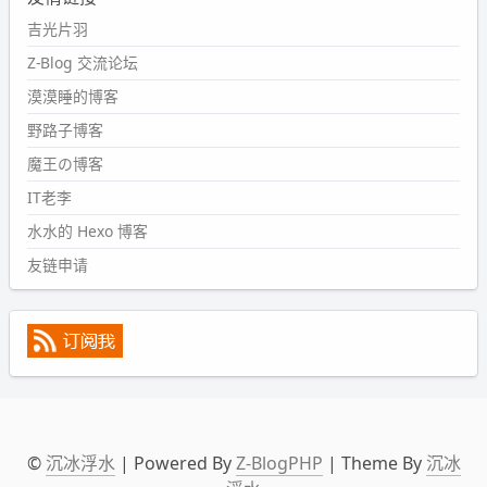
然后天凉了，为了应对踢被子买了睡袋，不知道 1.2 米会不
吉光片羽
会略窄。。
Z-Blog 交流论坛
wdssmq
漠漠睡的博客
2024-09-09 19:43:00
野路子博客
#PubWord
《五至七时的克莱奥》，2018 年 6 月加入列
表，21 年 11 月底发现 B 站上线了这部，直到前几天才看
魔王の博客
完，还是分两次看的。。接下来有五项是 2019 年的，都是
IT老李
电影 —— 略长的待办列表。。
水水的 Hexo 博客
友链申请
©
沉冰浮水
| Powered By
Z-BlogPHP
| Theme By
沉冰