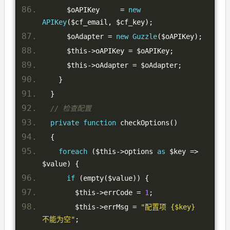
      $oAPIKey     
=
new
APIKey
(
$cf_email
,
 $cf_key
);
      $oAdapter 
=
new
Guzzle
(
$oAPIKey
);
      $this
->
oAPIKey 
=
 $oAPIKey
;
      $this
->
oAdapter 
=
 $oAdapter
;
}
}
// 检查配置
private
function
 checkOptions
()
{
foreach
(
$this
->
options 
as
 $key 
=>
$value
)
{
if
(
empty
(
$value
))
{
        $this
->
errCode 
=
1
;
        $this
->
errMsg 
=
"配置项 {$key} 
不能为空"
;