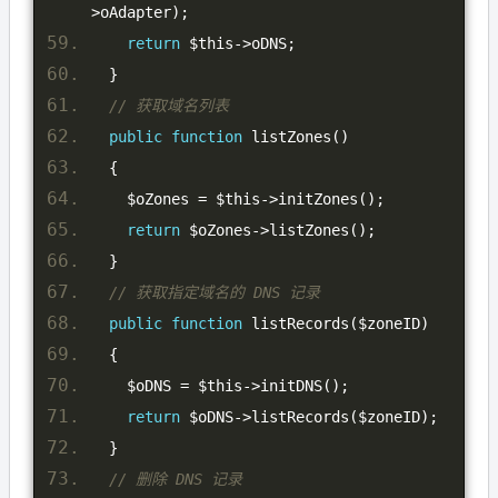
>
oAdapter
);
return
 $this
->
oDNS
;
}
// 获取域名列表
public
function
 listZones
()
{
    $oZones 
=
 $this
->
initZones
();
return
 $oZones
->
listZones
();
}
// 获取指定域名的 DNS 记录
public
function
 listRecords
(
$zoneID
)
{
    $oDNS 
=
 $this
->
initDNS
();
return
 $oDNS
->
listRecords
(
$zoneID
);
}
// 删除 DNS 记录