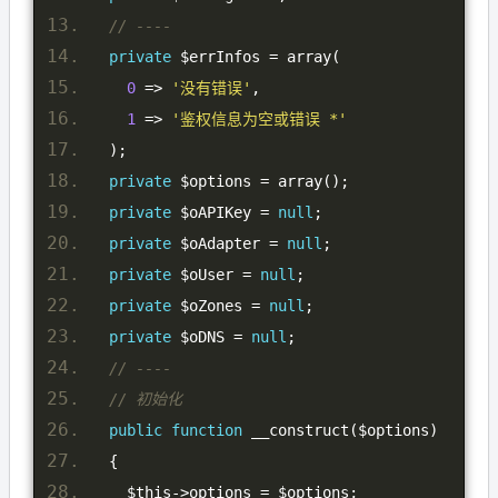
// ----
private
 $errInfos 
=
 array
(
0
=>
'没有错误'
,
1
=>
'鉴权信息为空或错误 *'
);
private
 $options 
=
 array
();
private
 $oAPIKey 
=
null
;
private
 $oAdapter 
=
null
;
private
 $oUser 
=
null
;
private
 $oZones 
=
null
;
private
 $oDNS 
=
null
;
// ----
// 初始化
public
function
 __construct
(
$options
)
{
    $this
->
options 
=
 $options
;