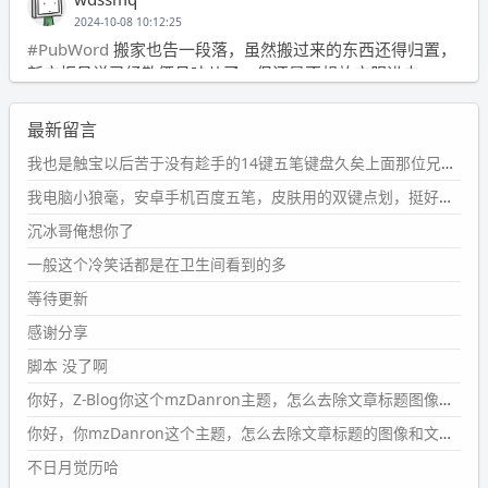
2024-10-08 10:12:25
#PubWord
搬家也告一段落，虽然搬过来的东西还得归置，
新衣柜虽说已经散俩月味儿了，但还是不想放衣服进去。
wdssmq
最新留言
2024-09-23 21:00:49
#PubWord
要不我每年汇总整理一次？？碎雨集_沉冰浮水_
我也是触宝以后苦于没有趁手的14键五笔键盘久矣上面那位兄台用的百度双键点划布局我也用过很久，那个皮肤做得很粗糙，个别键位的触发区域是错位的，快速打字时很容易出错，修改它的皮肤文件校正后勉强能用，但早年出的皮肤分辨率太低，实在谈不上美观。百度小米定制版的商店里有一个"小黑板"皮肤还不错(百度官方输入法商店里没有)，但那个风格我不喜欢这两天找到了一个叫"森林集"的公众号，开发了海量的皮肤，很多都有14键版本，付费但很便宜，几块钱，终于有自己满意的输入法了搜了一下，这个工作室还是百度的官方合作伙伴，不知道为什么14键作品都不在官方商店上架，难道是百度官方在刻意放弃14键？
第1页
https://www.
wdssmq.com/tag/%E7%A2%8E%E9%9
我电脑小狼毫，安卓手机百度五笔，皮肤用的双键点划，挺好的。
B
%A8%E9%9B%86/
沉冰哥俺想你了
wdssmq
一般这个冷笑话都是在卫生间看到的多
2024-09-23 20:58:40
#PubWord
所以，不带这条的话，2024 年目前只发了 13
等待更新
条嘟？？？？
感谢分享
wdssmq
脚本 没了啊
2024-09-15 10:32:07
你好，Z-Blog你这个mzDanron主题，怎么去除文章标题图像和文章摘要，仅显示标题，感谢回复！
#PubWord
VSCode 内 git 操作卡住的时候没办法主动取消
一直是个痛点，一般都是推送或拉取，今天连提交都卡
你好，你mzDanron这个主题，怎么去除文章标题的图像和文章摘要！仅显示标题，感谢回复解决！
了。。
不日月觉历哈