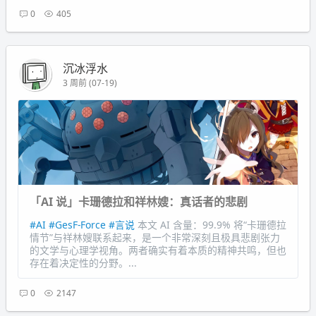
0
405
沉冰浮水
3 周前 (07-19)
「AI 说」卡珊德拉和祥林嫂：真话者的悲剧
#AI
#GesF-Force
#言说
本文 AI 含量：99.9% 将“卡珊德拉
情节”与祥林嫂联系起来，是一个非常深刻且极具悲剧张力
的文学与心理学视角。两者确实有着本质的精神共鸣，但也
存在着决定性的分野。...
0
2147