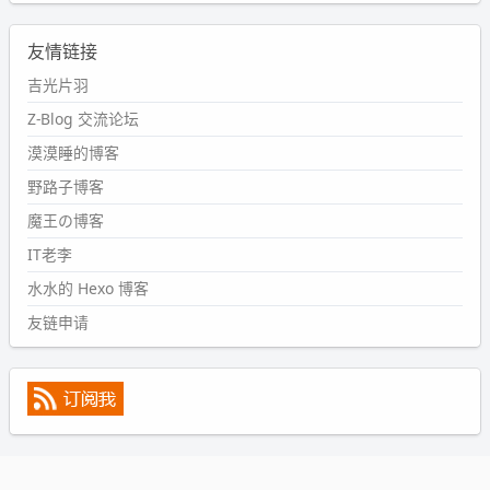
wdssmq
2024-09-11 08:45:43
友情链接
#PubWord
又一个夏天过去了，所以今年也没买防水鞋套；
然后天凉了，为了应对踢被子买了睡袋，不知道 1.2 米会不
吉光片羽
会略窄。。
Z-Blog 交流论坛
wdssmq
漠漠睡的博客
2024-09-09 19:43:00
野路子博客
#PubWord
《五至七时的克莱奥》，2018 年 6 月加入列
表，21 年 11 月底发现 B 站上线了这部，直到前几天才看
魔王の博客
完，还是分两次看的。。接下来有五项是 2019 年的，都是
IT老李
电影 —— 略长的待办列表。。
水水的 Hexo 博客
友链申请