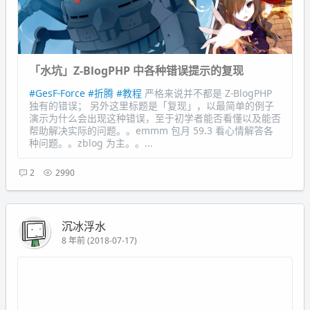
「水坑」Z-BlogPHP 中各种错误提示的复现
#GesF-Force
#折腾
#教程
严格来说并不都是 Z-BlogPHP
独有的错误； 另外这里标题是「复现」，以最简单的例子
演示为什么会出现这种错误，至于初学者能否看懂以及能否
帮助解决实际的问题。。emmm 包月 59.3 看心情解答各
种问题。。zblog 为主。。...
2
2990
沉冰浮水
8 年前 (2018-07-17)