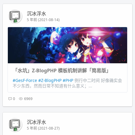
沉冰浮水
5 年前 (2021-08-14)
「水坑」Z-BlogPHP 模板机制讲解「简易版」
#GesF-Force
#Z-BlogPHP
#PHP
例行中二时间 好像确实会
不少东西，然而日常不知道有什么意义；...
0
6969
沉冰浮水
5 年前 (2021-08-27)