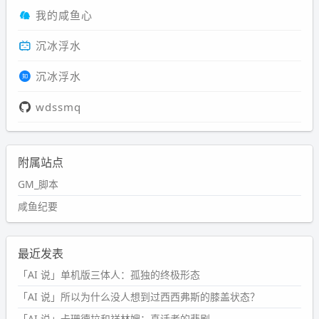
我的咸鱼心
沉冰浮水
沉冰浮水
wdssmq
附属站点
GM_脚本
咸鱼纪要
最近发表
「AI 说」单机版三体人：孤独的终极形态
「AI 说」所以为什么没人想到过西西弗斯的膝盖状态？
「AI 说」卡珊德拉和祥林嫂：真话者的悲剧