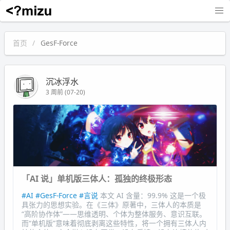
沉冰浮水
首页
GesF-Force
沉冰浮水
3 周前 (07-20)
「AI 说」单机版三体人：孤独的终极形态
#AI
#GesF-Force
#言说
本文 AI 含量：99.9% 这是一个极
具张力的思想实验。在《三体》原著中，三体人的本质是
“高阶协作体”——思维透明、个体为整体服务、意识互联。
而“单机版”意味着彻底剥离这些特性，将一个拥有三体人内