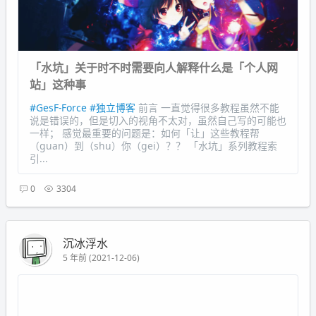
「水坑」关于时不时需要向人解释什么是「个人网
站」这种事
#GesF-Force
#独立博客
前言 一直觉得很多教程虽然不能
说是错误的，但是切入的视角不太对，虽然自己写的可能也
一样； 感觉最重要的问题是：如何「让」这些教程帮
（guan）到（shu）你（gei）？？ 「水坑」系列教程索
引...
0
3304
沉冰浮水
5 年前 (2021-12-06)