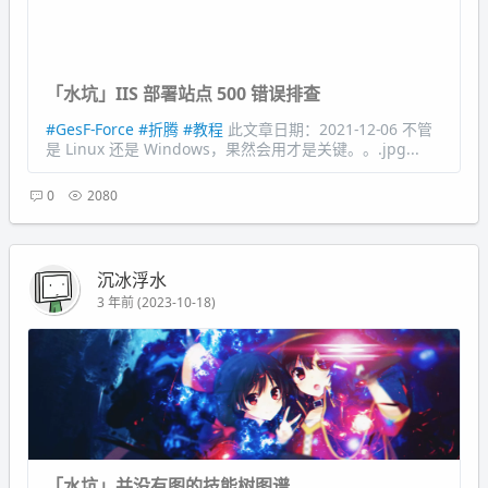
「水坑」IIS 部署站点 500 错误排查
#GesF-Force
#折腾
#教程
此文章日期：2021-12-06 不管
是 Linux 还是 Windows，果然会用才是关键。。.jpg...
0
2080
沉冰浮水
3 年前 (2023-10-18)
「水坑」并没有图的技能树图谱