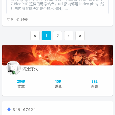
Z-BlogPHP 这样的动态站点，url 指向都是 index.php，然
后由内部逻辑决定是否抛出 404；...
0
3469
‹‹
1
2
›
››
沉冰浮水
2869
159
892
文章
说说
评论
349467624