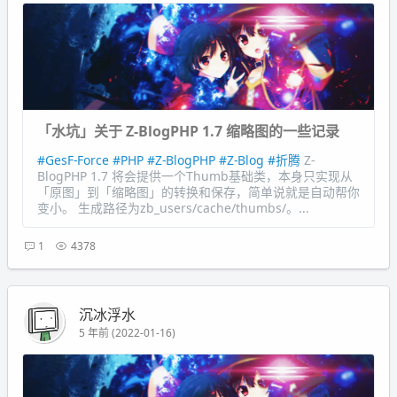
「水坑」关于 Z-BlogPHP 1.7 缩略图的一些记录
#GesF-Force
#PHP
#Z-BlogPHP
#Z-Blog
#折腾
Z-
BlogPHP 1.7 将会提供一个Thumb基础类，本身只实现从
「原图」到「缩略图」的转换和保存，简单说就是自动帮你
变小。 生成路径为zb_users/cache/thumbs/。...
1
4378
沉冰浮水
5 年前 (2022-01-16)