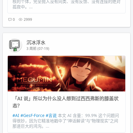
核的个体，完全抛入没有同类、没有反馈、没有连接的绝对
孤寂中。...
0
2999
沉冰浮水
3 周前 (07-19)
「AI 说」所以为什么没人想到过西西弗斯的膝盖状
态？
#AI
#GesF-Force
#言说
本文 AI 含量：99.9% 这个问题问
得很妙，因为它精准地戳中了“神话解读”与“物理现实”之间
那道巨大的鸿沟。...