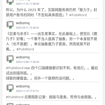
2025-11-25 11:58:00
所以，为什么 2025 年了，互联网服务商仍然「致力于」封
禁用户账号的同时「不告知具体原因」？
#PubWord
wdssmq
2025-04-11 15:38:32
《忍者与杀手》——出生是事实，在此基础上，感觉比《鹿
乃子》好看；一个靠不当人拔高了抽象，另一个本身就不是
人（也不是鹿），单论抽象鹿乃子更高，然而就是不好
看。。
#PubWord
wdssmq
2024-12-08 11:36:24
#PubWord
nuc 四个口插硬盘都识别不到，有亮灯。。最后
试出别插到底。。
绿联的硬盘盒。。另外一个联想的没问题。。
wdssmq
2024-11-19 17:31:51
#PubWord
近期观影记录：超级马里奥，死侍与金刚狼。。
wdssmq