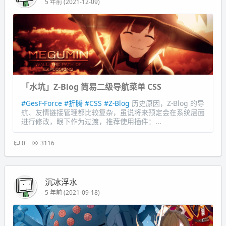
5 年前 (2021-12-09)
「水坑」Z-Blog 简易二级导航菜单 CSS
#GesF-Force
#折腾
#CSS
#Z-Blog
历史原因，Z-Blog 的导
航、友情链接管理都比较复杂，虽说将来预定会在系统层面
进行修改，眼下作为过渡，推荐使用插件：...
0
3116
沉冰浮水
5 年前 (2021-09-18)