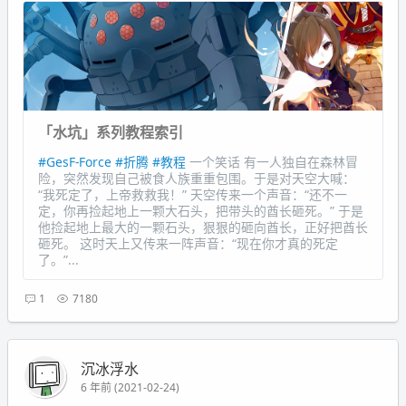
「水坑」系列教程索引
#GesF-Force
#折腾
#教程
一个笑话 有一人独自在森林冒
险，突然发现自己被食人族重重包围。于是对天空大喊：
“我死定了，上帝救救我！” 天空传来一个声音：“还不一
定，你再捡起地上一颗大石头，把带头的酋长砸死。” 于是
他捡起地上最大的一颗石头，狠狠的砸向酋长，正好把酋长
砸死。 这时天上又传来一阵声音：“现在你才真的死定
了。”...
1
7180
沉冰浮水
6 年前 (2021-02-24)