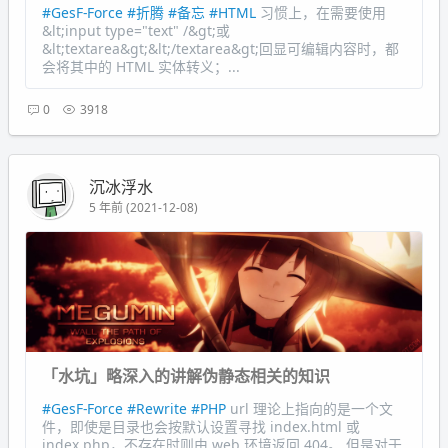
#GesF-Force
#折腾
#备忘
#HTML
习惯上，在需要使用
&lt;input type="text" /&gt;或
&lt;textarea&gt;&lt;/textarea&gt;回显可编辑内容时，都
会将其中的 HTML 实体转义；...
0
3918
沉冰浮水
5 年前 (2021-12-08)
「水坑」略深入的讲解伪静态相关的知识
#GesF-Force
#Rewrite
#PHP
url 理论上指向的是一个文
件，即使是目录也会按默认设置寻找 index.html 或
index.php，不存在时则由 web 环境返回 404。 但是对于