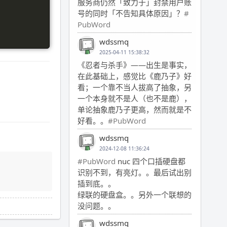
服务商仍然「致力于」封禁用户账
号的同时「不告知具体原因」？
#
PubWord
wdssmq
2025-04-11 15:38:32
《忍者与杀手》——出生是事实，
在此基础上，感觉比《鹿乃子》好
看；一个靠不当人拔高了抽象，另
一个本身就不是人（也不是鹿），
单论抽象鹿乃子更高，然而就是不
好看。。
#PubWord
wdssmq
2024-12-08 11:36:24
#PubWord
nuc 四个口插硬盘都
识别不到，有亮灯。。最后试出别
插到底。。
绿联的硬盘盒。。另外一个联想的
没问题。。
wdssmq