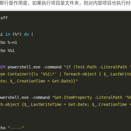
那行是作用是，如果执行项目是文件夹，则对内部项目也执行时
 off
%
i 
in
(%*)
do
(
 echo 
%~
n1
 echo 
%%
i
REM
 powershell
.
exe 
-
command 
"if (Test-Path -LiteralPath 
ype Container){ls '%%i\*' | foreach-object { $_.LastWrite
ate; $_.CreationTime = Get-Date}}"
  powershell
.
exe 
-
command 
"Get-ItemProperty -LiteralPath '%%
ch-object {$_.LastWriteTime = Get-Date; $_.CreationTime 
"
 echo 
"-----"