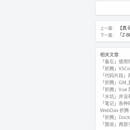
【真·碎
上一篇：
「Z-
下一篇：
相关文章
「备忘」使用
「折腾」VSC
「代码片段」两
「折腾」GM_脚本
「折腾」Vue
「水坑」并没
「笔记」各种碎片
WebDav 折腾
「折腾」Docke
「图说」两部