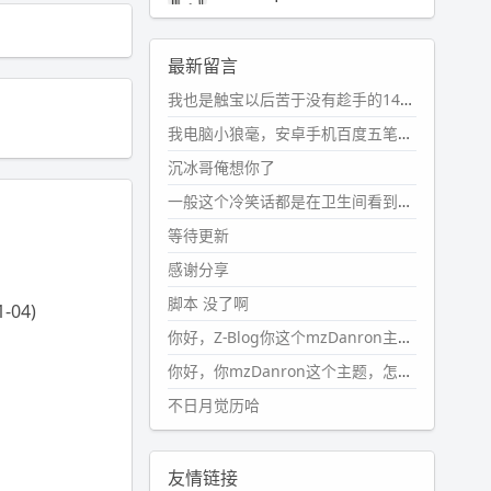
2024-11-19 17:31:51
#PubWord
近期观影记录：超级
最新留言
马里奥，死侍与金刚狼。。
我也是触宝以后苦于没有趁手的14键五笔键盘久矣上面那位兄台用的百度双键点划布局我也用过很久，那个皮肤做得很粗糙，个别键位的触发区域是错位的，快速打字时很容易出错，修改它的皮肤文件校正后勉强能用，但早年出的皮肤分辨率太低，实在谈不上美观。百度小米定制版的商店里有一个"小黑板"皮肤还不错(百度官方输入法商店里没有)，但那个风格我不喜欢这两天找到了一个叫"森林集"的公众号，开发了海量的皮肤，很多都有14键版本，付费但很便宜，几块钱，终于有自己满意的输入法了搜了一下，这个工作室还是百度的官方合作伙伴，不知道为什么14键作品都不在官方商店上架，难道是百度官方在刻意放弃14键？
wdssmq
2024-10-08 10:12:25
我电脑小狼毫，安卓手机百度五笔，皮肤用的双键点划，挺好的。
#PubWord
搬家也告一段落，虽
沉冰哥俺想你了
然搬过来的东西还得归置，新衣柜
虽说已经散俩月味儿了，但还是不
一般这个冷笑话都是在卫生间看到的多
想放衣服进去。
等待更新
wdssmq
感谢分享
2024-09-23 21:00:49
脚本 没了啊
1-04)
#PubWord
要不我每年汇总整理
一次？？碎雨集_沉冰浮水_第1页
你好，Z-Blog你这个mzDanron主题，怎么去除文章标题图像和文章摘要，仅显示标题，感谢回复！
https://www.
wdssmq.com/ta
你好，你mzDanron这个主题，怎么去除文章标题的图像和文章摘要！仅显示标题，感谢回复解决！
g/%E7%A2%8E%E9%9B
%A8%E
不日月觉历哈
9%9B%86/
wdssmq
2024-09-23 20:58:40
友情链接