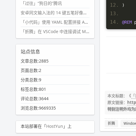
「过往」“狗日的”腾讯
)
安卓同文输入法的 14 键五笔好像终于能用了?
「小代码」使用 YAML 配置拼接 AI 提示词，随机及条件语句
@REM
 
「折腾」在 VSCode 中连接调试 Microsoft Edge
站点信息
文章总数:2885
页面总数:2
分类总数:9
标签总数:801
本文标题：《
「
评论总数:3644
原文链接：
http
浏览总数:9669335
特别注明外均为
折腾
Windo
本站部署在「
HostYun
」上