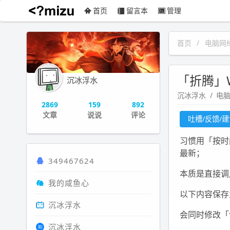
首页
留言本
管理
沉冰浮水
首页
电脑网
「折腾」
沉冰浮水
沉冰浮水
电
2869
159
892
文章
说说
评论
吐槽/反馈/
习惯用「按时
最新；
349467624
本质是直接调用 
我的咸鱼心
以下内容保
沉冰浮水
会同时修改「
沉冰浮水