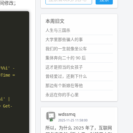
间修改；
本周旧文
人生与三国杀
大学里那些骗人的事
我们的一生就像坐公车
集体奔向二十的 90 后
这才是担当的女孩子
'%%i' -
Time = 
曾经爱过，还剩下什么
那边有个新娘在等他
永远在你的手心里
i' | 
= Get-
wdssmq
2025-11-25 11:58:00
所以，为什么 2025 年了，互联网