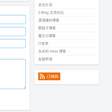
#PubWord
所以，不带这条的
吉光片羽
话，2024 年目前只发了 13 条
Z-Blog 交流论坛
嘟？？？？
漠漠睡的博客
wdssmq
2024-09-15 10:32:07
野路子博客
#PubWord
VSCode 内 git 操作卡
魔王の博客
住的时候没办法主动取消一直是个
IT老李
痛点，一般都是推送或拉取，今天
连提交都卡了。。
水水的 Hexo 博客
wdssmq
友链申请
2024-09-11 08:45:43
#PubWord
又一个夏天过去了，
所以今年也没买防水鞋套；然后天
凉了，为了应对踢被子买了睡袋，
不知道 1.2 米会不会略窄。。
wdssmq
2024-09-09 19:43:00
#PubWord
《五至七时的克莱
奥》，2018 年 6 月加入列表，21