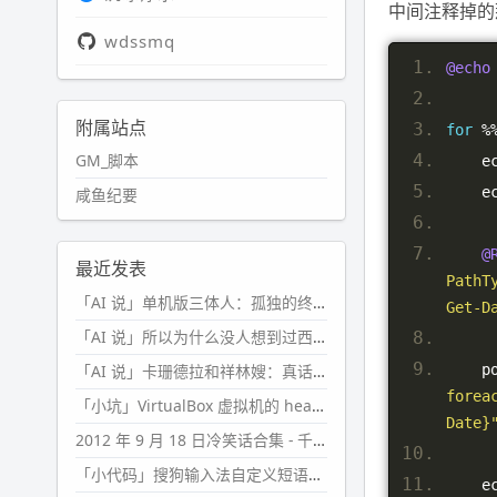
中间注释掉的
wdssmq
@echo
附属站点
for
%
GM_脚本
   
   
咸鱼纪要
@
最近发表
PathT
「AI 说」单机版三体人：孤独的终极形态
Get-D
「AI 说」所以为什么没人想到过西西弗斯的膝盖状态？
  
「AI 说」卡珊德拉和祥林嫂：真话者的悲剧
forea
「小坑」VirtualBox 虚拟机的 headless 启动方式
Date}
2012 年 9 月 18 日冷笑话合集 - 千万别惹女人
「小代码」搜狗输入法自定义短语分片管理「Python」
   