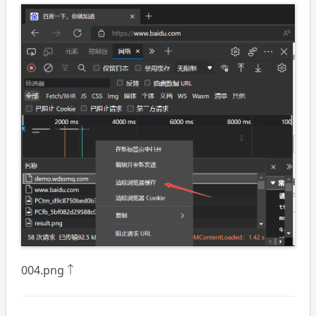
004.png ↑