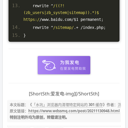
    rewrite 
^
/((?!
(zb_users|zb_system|sitemap)).*)$ 
https:/
/
www
.
baidu
.
com
/
$1 permanent
;
    rewrite 
^
/sitemap/
.+
/
index
.
php
;
}
[ShortSth:爱发电-img][/ShortSth]
本文标题：《
「水坑」浏览器内清理特定网站的 301 缓存
》作者：
沉冰
原文链接：
https://www.wdssmq.com/post/20211130948.html
特别注明外均为原创，转载请注明。