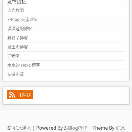
友情链接
#PubWord
又一个夏天过去了，所以今年也没买防水鞋套；
然后天凉了，为了应对踢被子买了睡袋，不知道 1.2 米会不
吉光片羽
会略窄。。
Z-Blog 交流论坛
wdssmq
漠漠睡的博客
2024-09-09 19:43:00
野路子博客
#PubWord
《五至七时的克莱奥》，2018 年 6 月加入列
表，21 年 11 月底发现 B 站上线了这部，直到前几天才看
魔王の博客
完，还是分两次看的。。接下来有五项是 2019 年的，都是
IT老李
电影 —— 略长的待办列表。。
水水的 Hexo 博客
友链申请
©
沉冰浮水
| Powered By
Z-BlogPHP
| Theme By
沉冰