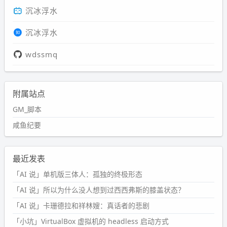
沉冰浮水
沉冰浮水
wdssmq
附属站点
GM_脚本
咸鱼纪要
最近发表
「AI 说」单机版三体人：孤独的终极形态
「AI 说」所以为什么没人想到过西西弗斯的膝盖状态？
「AI 说」卡珊德拉和祥林嫂：真话者的悲剧
「小坑」VirtualBox 虚拟机的 headless 启动方式