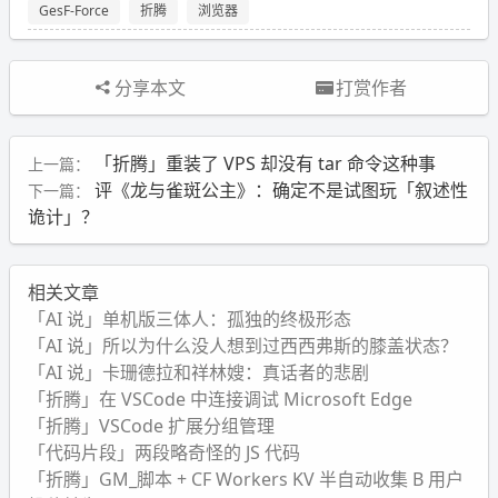
GesF-Force
折腾
浏览器
分享本文
打赏作者
「折腾」重装了 VPS 却没有 tar 命令这种事
上一篇：
评《龙与雀斑公主》：确定不是试图玩「叙述性
下一篇：
诡计」？
相关文章
「AI 说」单机版三体人：孤独的终极形态
「AI 说」所以为什么没人想到过西西弗斯的膝盖状态？
「AI 说」卡珊德拉和祥林嫂：真话者的悲剧
「折腾」在 VSCode 中连接调试 Microsoft Edge
「折腾」VSCode 扩展分组管理
「代码片段」两段略奇怪的 JS 代码
「折腾」GM_脚本 + CF Workers KV 半自动收集 B 用户