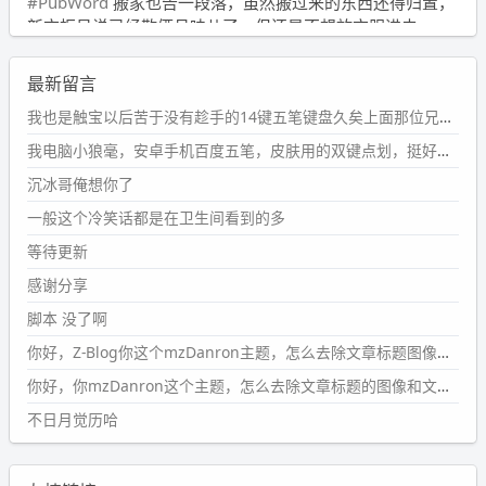
#PubWord
搬家也告一段落，虽然搬过来的东西还得归置，
新衣柜虽说已经散俩月味儿了，但还是不想放衣服进去。
wdssmq
最新留言
2024-09-23 21:00:49
#PubWord
要不我每年汇总整理一次？？碎雨集_沉冰浮水_
我也是触宝以后苦于没有趁手的14键五笔键盘久矣上面那位兄台用的百度双键点划布局我也用过很久，那个皮肤做得很粗糙，个别键位的触发区域是错位的，快速打字时很容易出错，修改它的皮肤文件校正后勉强能用，但早年出的皮肤分辨率太低，实在谈不上美观。百度小米定制版的商店里有一个"小黑板"皮肤还不错(百度官方输入法商店里没有)，但那个风格我不喜欢这两天找到了一个叫"森林集"的公众号，开发了海量的皮肤，很多都有14键版本，付费但很便宜，几块钱，终于有自己满意的输入法了搜了一下，这个工作室还是百度的官方合作伙伴，不知道为什么14键作品都不在官方商店上架，难道是百度官方在刻意放弃14键？
第1页
https://www.
wdssmq.com/tag/%E7%A2%8E%E9%9
我电脑小狼毫，安卓手机百度五笔，皮肤用的双键点划，挺好的。
B
%A8%E9%9B%86/
沉冰哥俺想你了
wdssmq
一般这个冷笑话都是在卫生间看到的多
2024-09-23 20:58:40
#PubWord
所以，不带这条的话，2024 年目前只发了 13
等待更新
条嘟？？？？
感谢分享
wdssmq
脚本 没了啊
2024-09-15 10:32:07
你好，Z-Blog你这个mzDanron主题，怎么去除文章标题图像和文章摘要，仅显示标题，感谢回复！
#PubWord
VSCode 内 git 操作卡住的时候没办法主动取消
一直是个痛点，一般都是推送或拉取，今天连提交都卡
你好，你mzDanron这个主题，怎么去除文章标题的图像和文章摘要！仅显示标题，感谢回复解决！
了。。
不日月觉历哈
wdssmq
2024-09-11 08:45:43