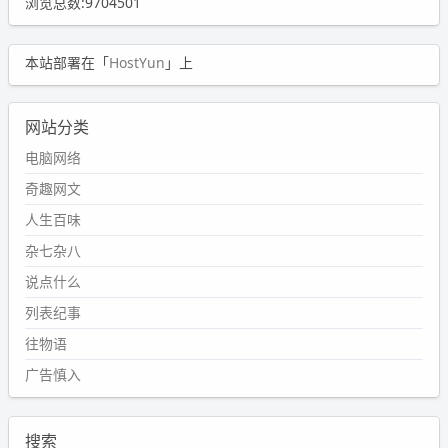
浏览总数:9704501
本站部署在「
HostYun
」上
网站分类
电脑网络
奇趣网文
人生百味
杂七杂八
说点什么
列表纪事
往物语
广告慎入
搜索