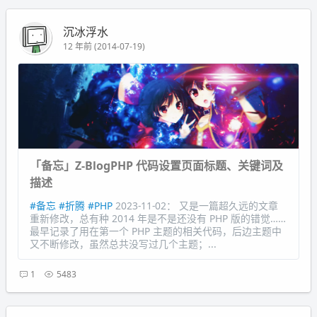
沉冰浮水
12 年前 (2014-07-19)
「备忘」Z-BlogPHP 代码设置页面标题、关键词及
描述
#备忘
#折腾
#PHP
2023-11-02： 又是一篇超久远的文章
重新修改，总有种 2014 年是不是还没有 PHP 版的错觉……
最早记录了用在第一个 PHP 主题的相关代码，后边主题中
又不断修改，虽然总共没写过几个主题；...
1
5483