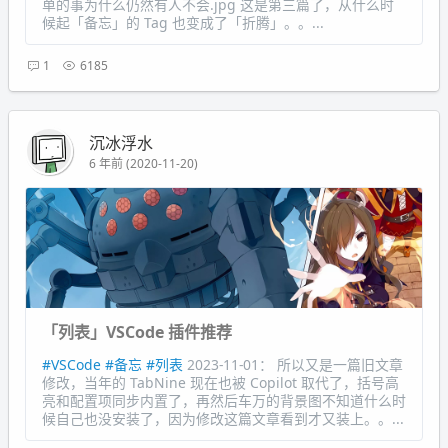
单的事为什么仍然有人不会.jpg 这是第三篇了，从什么时
候起「备忘」的 Tag 也变成了「折腾」。。...
1
6185
沉冰浮水
6 年前 (2020-11-20)
「列表」VSCode 插件推荐
#VSCode
#备忘
#列表
2023-11-01： 所以又是一篇旧文章
修改，当年的 TabNine 现在也被 Copilot 取代了，括号高
亮和配置项同步内置了，再然后车万的背景图不知道什么时
候自己也没安装了，因为修改这篇文章看到才又装上。。...