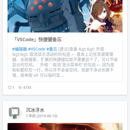
「VSCode」快捷键备忘
#编辑器
#VSCode
#备忘
[建议]查看 &gt;&gt; 外观
&gt;&gt; 取消显示活动栏的勾选 ← 基本上记住资源管理
器、全局搜索、扩展的快捷键后就不需要这个了，可以节省
显示的空间。 ˃ 外观 ˃˃ 取消`显示菜单栏`的勾选 ← 因为是
和标题栏在一行，所以并不会省空间，但是干净点也算不
错，按单按 alt 可以临时显...
1
4735
沉冰浮水
7 年前 (2019-06-10)