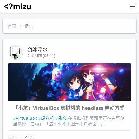
沉冰浮水
首页
备忘
沉冰浮水
2 个月前 (06-11)
「小坑」VirtualBox 虚拟机的 headless 启动方式
#VirtualBox
#虚拟机
#备忘
在虚拟机列表那里可在右菜单
里选择「启动」-「启动时不用图形用户界面」;...
0
2330