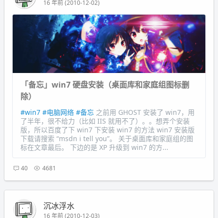
16 年前 (2010-12-02)
「备忘」win7 硬盘安装（桌面库和家庭组图标删
除）
#win7
#电脑网络
#备忘
之前用 GHOST 安装了 win7，用
了半年，很不给力（比如 IIS 就用不了）。。想弄个安装
版，所以百度了下 win7 下安装 win7 的方法 win7 安装版
下载请搜索 “msdn i tell you”。 关于桌面库和家庭组的图
标在文章最后。 下边的是 XP 升级到 win7 的方...
40
4681
沉冰浮水
16 年前 (2010-12-03)