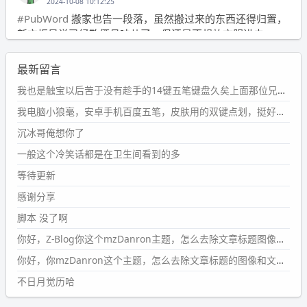
2024-10-08 10:12:25
#PubWord
搬家也告一段落，虽然搬过来的东西还得归置，
新衣柜虽说已经散俩月味儿了，但还是不想放衣服进去。
wdssmq
最新留言
2024-09-23 21:00:49
#PubWord
要不我每年汇总整理一次？？碎雨集_沉冰浮水_
我也是触宝以后苦于没有趁手的14键五笔键盘久矣上面那位兄台用的百度双键点划布局我也用过很久，那个皮肤做得很粗糙，个别键位的触发区域是错位的，快速打字时很容易出错，修改它的皮肤文件校正后勉强能用，但早年出的皮肤分辨率太低，实在谈不上美观。百度小米定制版的商店里有一个"小黑板"皮肤还不错(百度官方输入法商店里没有)，但那个风格我不喜欢这两天找到了一个叫"森林集"的公众号，开发了海量的皮肤，很多都有14键版本，付费但很便宜，几块钱，终于有自己满意的输入法了搜了一下，这个工作室还是百度的官方合作伙伴，不知道为什么14键作品都不在官方商店上架，难道是百度官方在刻意放弃14键？
第1页
https://www.
wdssmq.com/tag/%E7%A2%8E%E9%9
我电脑小狼毫，安卓手机百度五笔，皮肤用的双键点划，挺好的。
B
%A8%E9%9B%86/
沉冰哥俺想你了
wdssmq
一般这个冷笑话都是在卫生间看到的多
2024-09-23 20:58:40
#PubWord
所以，不带这条的话，2024 年目前只发了 13
等待更新
条嘟？？？？
感谢分享
wdssmq
脚本 没了啊
2024-09-15 10:32:07
你好，Z-Blog你这个mzDanron主题，怎么去除文章标题图像和文章摘要，仅显示标题，感谢回复！
#PubWord
VSCode 内 git 操作卡住的时候没办法主动取消
一直是个痛点，一般都是推送或拉取，今天连提交都卡
你好，你mzDanron这个主题，怎么去除文章标题的图像和文章摘要！仅显示标题，感谢回复解决！
了。。
不日月觉历哈
wdssmq