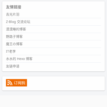
2024-09-11 08:45:43
友情链接
#PubWord
又一个夏天过去了，所以今年也没买防水鞋套；
然后天凉了，为了应对踢被子买了睡袋，不知道 1.2 米会不
吉光片羽
会略窄。。
Z-Blog 交流论坛
wdssmq
漠漠睡的博客
2024-09-09 19:43:00
野路子博客
#PubWord
《五至七时的克莱奥》，2018 年 6 月加入列
表，21 年 11 月底发现 B 站上线了这部，直到前几天才看
魔王の博客
完，还是分两次看的。。接下来有五项是 2019 年的，都是
IT老李
电影 —— 略长的待办列表。。
水水的 Hexo 博客
友链申请