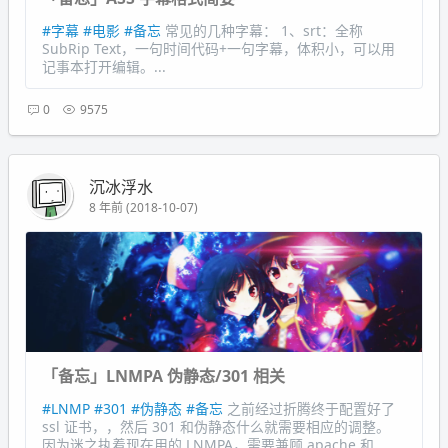
#字幕
#电影
#备忘
常见的几种字幕： 1、srt：全称
SubRip Text，一句时间代码+一句字幕，体积小，可以用
记事本打开编辑。...
0
9575
沉冰浮水
8 年前 (2018-10-07)
「备忘」LNMPA 伪静态/301 相关
#LNMP
#301
#伪静态
#备忘
之前经过折腾终于配置好了
ssl 证书，，然后 301 和伪静态什么就需要相应的调整。
因为迷之执着现在用的 LNMPA，需要兼顾 apache 和