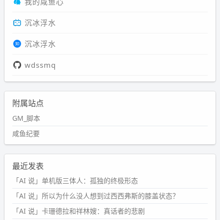
我的咸鱼心
沉冰浮水
沉冰浮水
wdssmq
附属站点
GM_脚本
咸鱼纪要
最近发表
「AI 说」单机版三体人：孤独的终极形态
「AI 说」所以为什么没人想到过西西弗斯的膝盖状态？
「AI 说」卡珊德拉和祥林嫂：真话者的悲剧