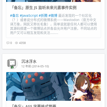
「备忘」原生 JS 监听未来元素事件实例
#备忘
#JavaScript
#折腾
#微博
最近发现的一个社区化
（？）或者说分布式的微博系统——Mastodon（官方中文
译万象，网民又称长毛象），简单说就是任何人都可以使用
其源码搭建一个微博站点并各自允许用户注册，不同站点的
用户又可以相互发现和关注……...
0
4358
沉冰浮水
12 年前 (2014-05-10)
「备忘」ASS 字幕格式简要