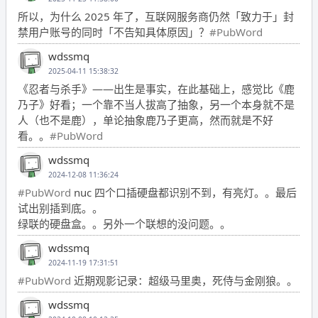
所以，为什么 2025 年了，互联网服务商仍然「致力于」封
禁用户账号的同时「不告知具体原因」？
#PubWord
wdssmq
2025-04-11 15:38:32
《忍者与杀手》——出生是事实，在此基础上，感觉比《鹿
乃子》好看；一个靠不当人拔高了抽象，另一个本身就不是
人（也不是鹿），单论抽象鹿乃子更高，然而就是不好
看。。
#PubWord
wdssmq
2024-12-08 11:36:24
#PubWord
nuc 四个口插硬盘都识别不到，有亮灯。。最后
试出别插到底。。
绿联的硬盘盒。。另外一个联想的没问题。。
wdssmq
2024-11-19 17:31:51
#PubWord
近期观影记录：超级马里奥，死侍与金刚狼。。
wdssmq