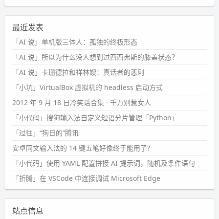
最近发表
「AI 说」单机版三体人：孤独的终极形态
「AI 说」所以为什么没人想到过西西弗斯的膝盖状态？
「AI 说」卡珊德拉和祥林嫂：真话者的悲剧
「小坑」VirtualBox 虚拟机的 headless 启动方式
2012 年 9 月 18 日冷笑话合集 - 千万别惹女人
「小代码」搜狗输入法自定义短语分片管理「Python」
「过往」“狗日的”腾讯
安卓同文输入法的 14 键五笔好像终于能用了?
「小代码」使用 YAML 配置拼接 AI 提示词，随机及条件语句
「折腾」在 VSCode 中连接调试 Microsoft Edge
站点信息