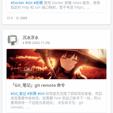
#Docker
#Git
#折腾
使用 Docker 部署 Gitea 服务，使用
指定的 http 和 ssh 端口映射，暂不考虑 https；...
0
2893
沉冰浮水
4 年前 (2022-11-29)
「Git_笔记」git remote 命令
#Git_笔记
#折腾
#Git
经常是先克隆了原始项目查看，然后
发现需要作些修改，就需要 Fork 到自己账号下一份，所以
要再修改一下远程仓库地址； 涉及命令为：git
remote；...