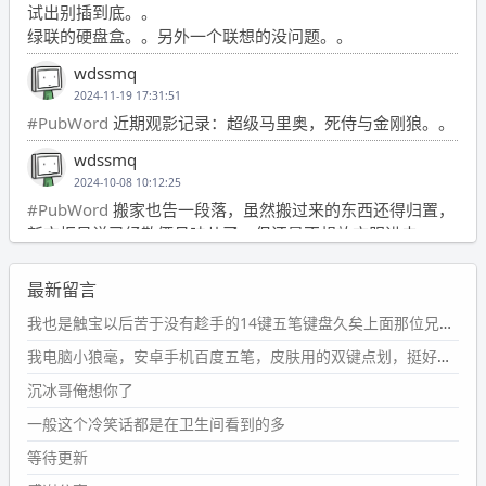
试出别插到底。。
绿联的硬盘盒。。另外一个联想的没问题。。
wdssmq
2024-11-19 17:31:51
#PubWord
近期观影记录：超级马里奥，死侍与金刚狼。。
wdssmq
2024-10-08 10:12:25
#PubWord
搬家也告一段落，虽然搬过来的东西还得归置，
新衣柜虽说已经散俩月味儿了，但还是不想放衣服进去。
wdssmq
最新留言
2024-09-23 21:00:49
#PubWord
要不我每年汇总整理一次？？碎雨集_沉冰浮水_
我也是触宝以后苦于没有趁手的14键五笔键盘久矣上面那位兄台用的百度双键点划布局我也用过很久，那个皮肤做得很粗糙，个别键位的触发区域是错位的，快速打字时很容易出错，修改它的皮肤文件校正后勉强能用，但早年出的皮肤分辨率太低，实在谈不上美观。百度小米定制版的商店里有一个"小黑板"皮肤还不错(百度官方输入法商店里没有)，但那个风格我不喜欢这两天找到了一个叫"森林集"的公众号，开发了海量的皮肤，很多都有14键版本，付费但很便宜，几块钱，终于有自己满意的输入法了搜了一下，这个工作室还是百度的官方合作伙伴，不知道为什么14键作品都不在官方商店上架，难道是百度官方在刻意放弃14键？
第1页
https://www.
wdssmq.com/tag/%E7%A2%8E%E9%9
我电脑小狼毫，安卓手机百度五笔，皮肤用的双键点划，挺好的。
B
%A8%E9%9B%86/
沉冰哥俺想你了
wdssmq
一般这个冷笑话都是在卫生间看到的多
2024-09-23 20:58:40
#PubWord
所以，不带这条的话，2024 年目前只发了 13
等待更新
条嘟？？？？