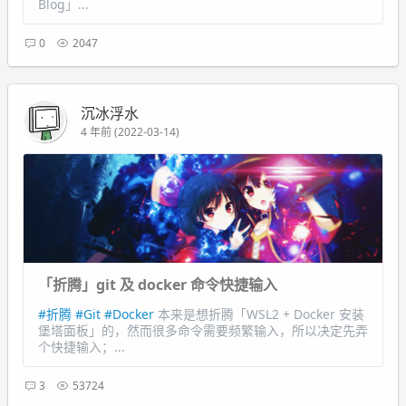
Blog」...
0
2047
沉冰浮水
4 年前 (2022-03-14)
「折腾」git 及 docker 命令快捷输入
#折腾
#Git
#Docker
本来是想折腾「WSL2 + Docker 安装
堡塔面板」的，然而很多命令需要频繁输入，所以决定先弄
个快捷输入；...
3
53724