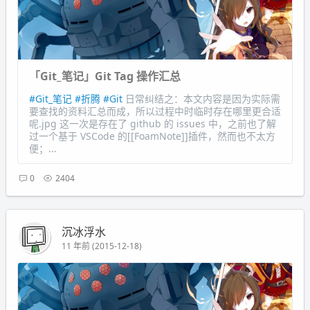
「Git_笔记」Git Tag 操作汇总
#Git_笔记
#折腾
#Git
日常纠结之：本文内容是因为实际需
要查找的资料汇总而成，所以过程中时临时存在哪里更合适
呢.jpg 这一次是存在了 github 的 issues 中，之前也了解
过一个基于 VSCode 的[[FoamNote]]插件，然而也不太方
便；...
0
2404
沉冰浮水
11 年前 (2015-12-18)