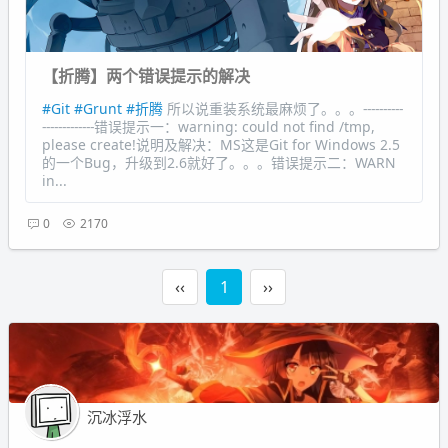
【折腾】两个错误提示的解决
#Git
#Grunt
#折腾
所以说重装系统最麻烦了。。。----------
-------------错误提示一：warning: could not find /tmp,
please create!说明及解决：MS这是Git for Windows 2.5
的一个Bug，升级到2.6就好了。。。错误提示二：WARN
in...
0
2170
‹‹
1
››
沉冰浮水