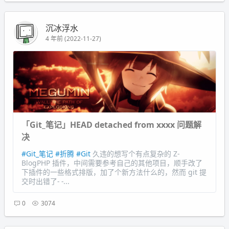
沉冰浮水
4 年前 (2022-11-27)
「Git_笔记」HEAD detached from xxxx 问题解
决
#Git_笔记
#折腾
#Git
久违的想写个有点复杂的 Z-
BlogPHP 插件，中间需要参考自己的其他项目，顺手改了
下插件的一些格式排版，加了个新方法什么的，然而 git 提
交时出错了- -...
0
3074