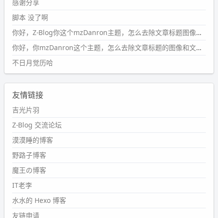
感谢分享
wdssmq
脚本 没了啊
2024-09-15 10:32:07
你好，Z-Blog你这个mzDanron主题，怎么去除文章标题图像和文章摘要，仅显示标题，感谢回复！
#PubWord
VSCode 内 git 操作卡住的时候没办法主动取消
一直是个痛点，一般都是推送或拉取，今天连提交都卡
你好，你mzDanron这个主题，怎么去除文章标题的图像和文章摘要！仅显示标题，感谢回复解决！
了。。
不日月觉历哈
wdssmq
2024-09-11 08:45:43
友情链接
#PubWord
又一个夏天过去了，所以今年也没买防水鞋套；
然后天凉了，为了应对踢被子买了睡袋，不知道 1.2 米会不
吉光片羽
会略窄。。
Z-Blog 交流论坛
wdssmq
漠漠睡的博客
2024-09-09 19:43:00
野路子博客
#PubWord
《五至七时的克莱奥》，2018 年 6 月加入列
表，21 年 11 月底发现 B 站上线了这部，直到前几天才看
魔王の博客
完，还是分两次看的。。接下来有五项是 2019 年的，都是
IT老李
电影 —— 略长的待办列表。。
水水的 Hexo 博客
友链申请