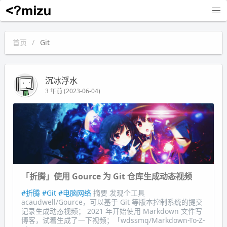
沉冰浮水
首页
Git
沉冰浮水
3 年前 (2023-06-04)
「折腾」使用 Gource 为 Git 仓库生成动态视频
#折腾
#Git
#电脑网络
摘要 发现个工具
acaudwell/Gource，可以基于 Git 等版本控制系统的提交
记录生成动态视频； 2021 年开始使用 Markdown 文件写
博客，试着生成了一下视频；「wdssmq/Markdown-To-Z-