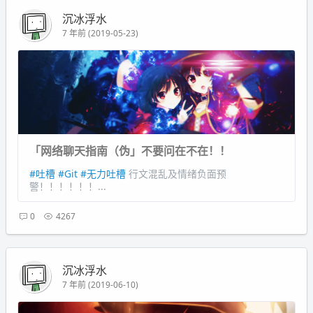
沉冰浮水
7 年前 (2019-05-23)
「网络聊天指南（伪」不要问在不在！！
#吐槽
#Git
#无力吐槽
行文混乱及情绪负面预
警！！！！！！...
0
4267
沉冰浮水
7 年前 (2019-06-10)