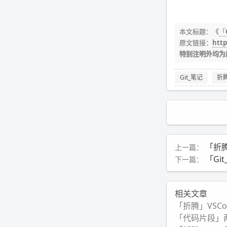
本文标题：《
「
原文链接：
http
特别注明外均为
Git_笔记
折
「折
上一篇：
「Git
下一篇：
相关文章
「折腾」VSC
「代码片段」两