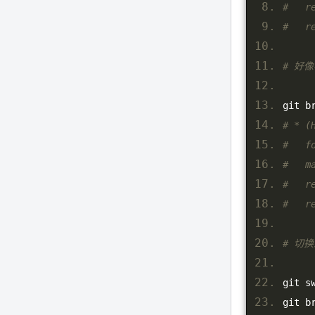
#   r
#   r
# 好
git b
# * (
#   f
#   
#   r
#   
# 切换
git s
git b