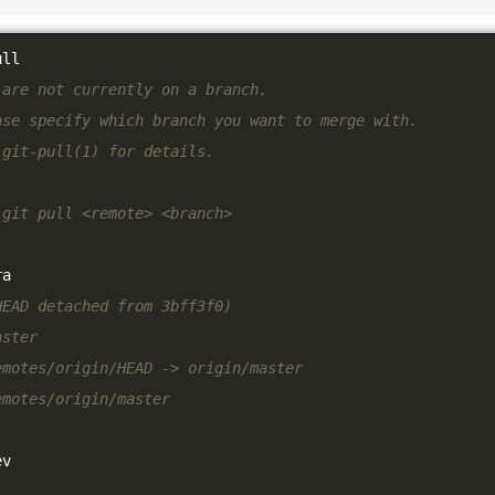
ull
 are not currently on a branch.
ase specify which branch you want to merge with.
 git-pull(1) for details.
 git pull <remote> <branch>
ra
HEAD detached from 3bff3f0)
aster
emotes/origin/HEAD -> origin/master
emotes/origin/master
ev