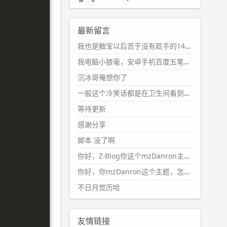
2024-11-19 17:31:51
#PubWord
近期观影记录：超级
最新留言
马里奥，死侍与金刚狼。。
我也是触宝以后苦于没有趁手的14键五笔键盘久矣上面那位兄台用的百度双键点划布局我也用过很久，那个皮肤做得很粗糙，个别键位的触发区域是错位的，快速打字时很容易出错，修改它的皮肤文件校正后勉强能用，但早年出的皮肤分辨率太低，实在谈不上美观。百度小米定制版的商店里有一个"小黑板"皮肤还不错(百度官方输入法商店里没有)，但那个风格我不喜欢这两天找到了一个叫"森林集"的公众号，开发了海量的皮肤，很多都有14键版本，付费但很便宜，几块钱，终于有自己满意的输入法了搜了一下，这个工作室还是百度的官方合作伙伴，不知道为什么14键作品都不在官方商店上架，难道是百度官方在刻意放弃14键？
wdssmq
2024-10-08 10:12:25
我电脑小狼毫，安卓手机百度五笔，皮肤用的双键点划，挺好的。
#PubWord
搬家也告一段落，虽
沉冰哥俺想你了
然搬过来的东西还得归置，新衣柜
虽说已经散俩月味儿了，但还是不
一般这个冷笑话都是在卫生间看到的多
想放衣服进去。
等待更新
wdssmq
感谢分享
2024-09-23 21:00:49
脚本 没了啊
#PubWord
要不我每年汇总整理
一次？？碎雨集_沉冰浮水_第1页
你好，Z-Blog你这个mzDanron主题，怎么去除文章标题图像和文章摘要，仅显示标题，感谢回复！
https://www.
wdssmq.com/ta
你好，你mzDanron这个主题，怎么去除文章标题的图像和文章摘要！仅显示标题，感谢回复解决！
g/%E7%A2%8E%E9%9B
%A8%E
不日月觉历哈
9%9B%86/
wdssmq
2024-09-23 20:58:40
友情链接