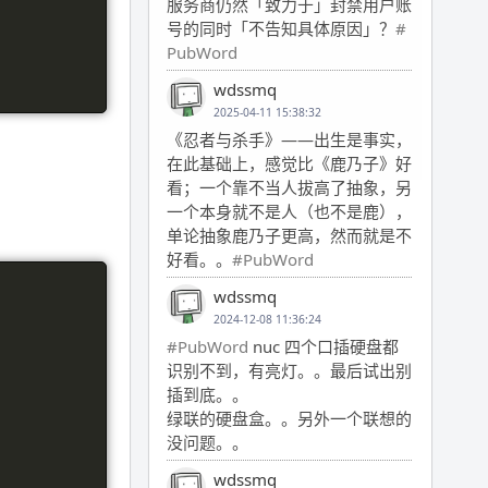
服务商仍然「致力于」封禁用户账
号的同时「不告知具体原因」？
#
PubWord
wdssmq
2025-04-11 15:38:32
《忍者与杀手》——出生是事实，
在此基础上，感觉比《鹿乃子》好
看；一个靠不当人拔高了抽象，另
一个本身就不是人（也不是鹿），
单论抽象鹿乃子更高，然而就是不
好看。。
#PubWord
wdssmq
2024-12-08 11:36:24
#PubWord
nuc 四个口插硬盘都
识别不到，有亮灯。。最后试出别
插到底。。
绿联的硬盘盒。。另外一个联想的
没问题。。
wdssmq