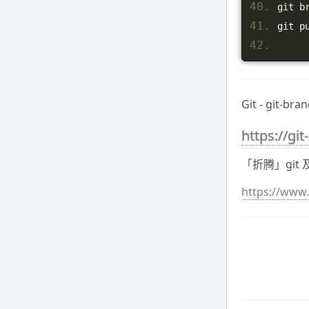
git b
git p
Git - git-br
https://g
「折腾」git
https://www