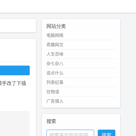
网站分类
电脑网络
奇趣网文
人生百味
杂七杂八
说点什么
列表纪事
，顺手改了下插
往物语
广告慎入
搜索