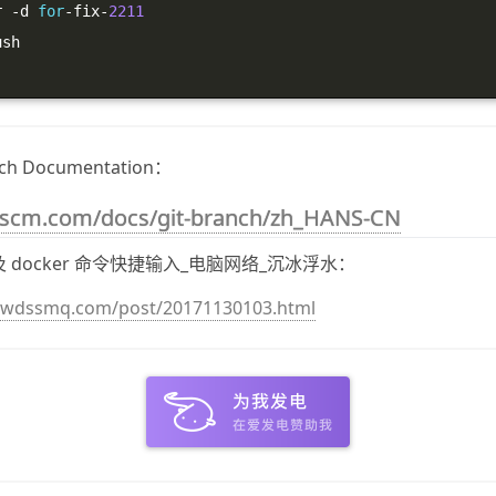
r 
-
d 
for
-
fix
-
2211
ush
anch Documentation：
it-scm.com/docs/git-branch/zh_HANS-CN
 及 docker 命令快捷输入_电脑网络_沉冰浮水：
.wdssmq.com/post/20171130103.html