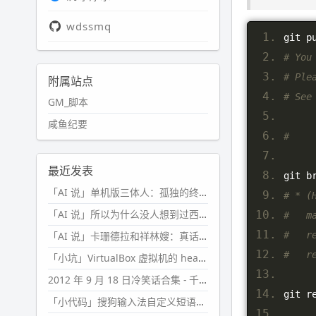
wdssmq
git p
# You
# Ple
附属站点
# See
GM_脚本
咸鱼纪要
#    
最近发表
git b
「AI 说」单机版三体人：孤独的终极形态
# * (
「AI 说」所以为什么没人想到过西西弗斯的膝盖状态？
#   m
#   r
「AI 说」卡珊德拉和祥林嫂：真话者的悲剧
#   r
「小坑」VirtualBox 虚拟机的 headless 启动方式
2012 年 9 月 18 日冷笑话合集 - 千万别惹女人
git r
「小代码」搜狗输入法自定义短语分片管理「Python」