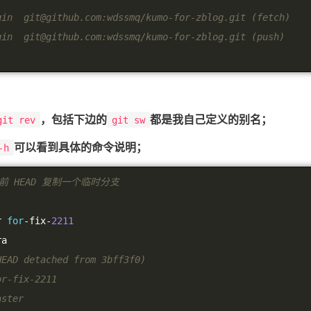
gin  
git@github.com
:wdssmq/kumo-for-zblog.git (fetch)
gin  
git@github.com
:wdssmq/kumo-for-zblog.git (push)
，包括下边的
都是我自己定义的别名；
git rev
git sw
可以看到具体的命令说明；
-h
前 HEAD 复制一个临时分支
r 
for
-
fix
-
2211
ra
HEAD detached from 3bff3f0)
or-fix-2211
aster