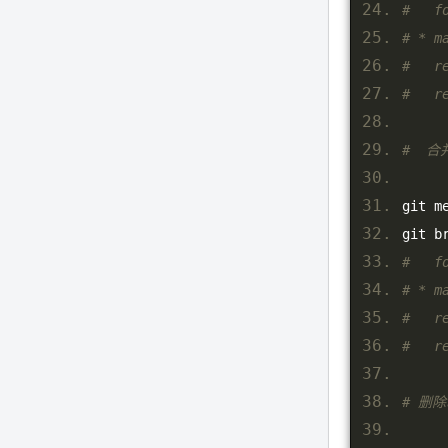
#   f
# * 
#   r
#   
#  合
git m
git b
#   f
# * m
#   r
#   
# 删