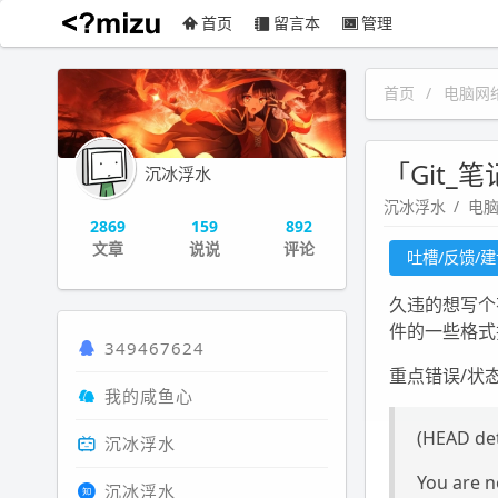
首页
留言本
管理
沉冰浮水
首页
电脑网
「Git_笔
沉冰浮水
沉冰浮水
电
2869
159
892
文章
说说
评论
吐槽/反馈/
久违的想写个有
件的一些格式排
349467624
重点错误/状
我的咸鱼心
(HEAD de
沉冰浮水
You are n
沉冰浮水