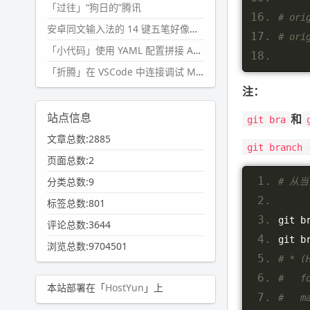
「过往」“狗日的”腾讯
# ori
安卓同文输入法的 14 键五笔好像终于能用了?
# ori
「小代码」使用 YAML 配置拼接 AI 提示词，随机及条件语句
「折腾」在 VSCode 中连接调试 Microsoft Edge
注：
站点信息
和
git bra
文章总数:2885
git branch 
页面总数:2
分类总数:9
# 从当
标签总数:801
git b
评论总数:3644
git b
浏览总数:9704501
# * (
#   f
本站部署在「
HostYun
」上
#   m