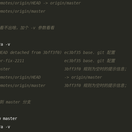
emotes/origin/HEAD -> origin/master
emotes/origin/master
像看不出啥，加个 -v 参数看看
ra 
-
v
HEAD detached from 3bff3f0) ec3bf35 base. git 配置
or-fix-2211                 ec3bf35 base. git 配置
master                       3bff3f0 规则为空时的提示信息；
emotes/origin/HEAD          -> origin/master
remotes/origin/master        3bff3f0 规则为空时的提示信息；
到 master 分支
w master
ra 
-
v