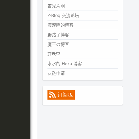
#PubWord
所以，不带这条的
吉光片羽
话，2024 年目前只发了 13 条
Z-Blog 交流论坛
嘟？？？？
漠漠睡的博客
wdssmq
2024-09-15 10:32:07
野路子博客
#PubWord
VSCode 内 git 操作卡
魔王の博客
住的时候没办法主动取消一直是个
IT老李
痛点，一般都是推送或拉取，今天
连提交都卡了。。
水水的 Hexo 博客
wdssmq
友链申请
2024-09-11 08:45:43
#PubWord
又一个夏天过去了，
所以今年也没买防水鞋套；然后天
凉了，为了应对踢被子买了睡袋，
不知道 1.2 米会不会略窄。。
wdssmq
2024-09-09 19:43:00
#PubWord
《五至七时的克莱
奥》，2018 年 6 月加入列表，21