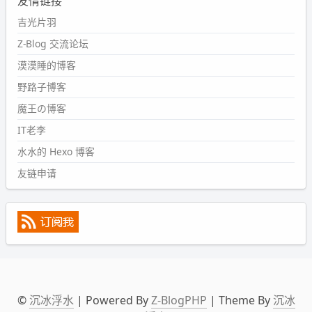
友情链接
#PubWord
又一个夏天过去了，所以今年也没买防水鞋套；
然后天凉了，为了应对踢被子买了睡袋，不知道 1.2 米会不
吉光片羽
会略窄。。
Z-Blog 交流论坛
wdssmq
漠漠睡的博客
2024-09-09 19:43:00
野路子博客
#PubWord
《五至七时的克莱奥》，2018 年 6 月加入列
表，21 年 11 月底发现 B 站上线了这部，直到前几天才看
魔王の博客
完，还是分两次看的。。接下来有五项是 2019 年的，都是
IT老李
电影 —— 略长的待办列表。。
水水的 Hexo 博客
友链申请
©
沉冰浮水
| Powered By
Z-BlogPHP
| Theme By
沉冰