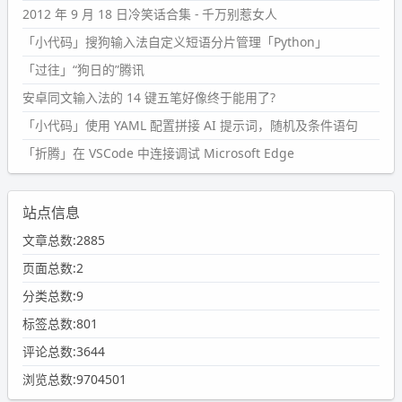
2012 年 9 月 18 日冷笑话合集 - 千万别惹女人
「小代码」搜狗输入法自定义短语分片管理「Python」
「过往」“狗日的”腾讯
安卓同文输入法的 14 键五笔好像终于能用了?
「小代码」使用 YAML 配置拼接 AI 提示词，随机及条件语句
「折腾」在 VSCode 中连接调试 Microsoft Edge
站点信息
文章总数:2885
页面总数:2
分类总数:9
标签总数:801
评论总数:3644
浏览总数:9704501