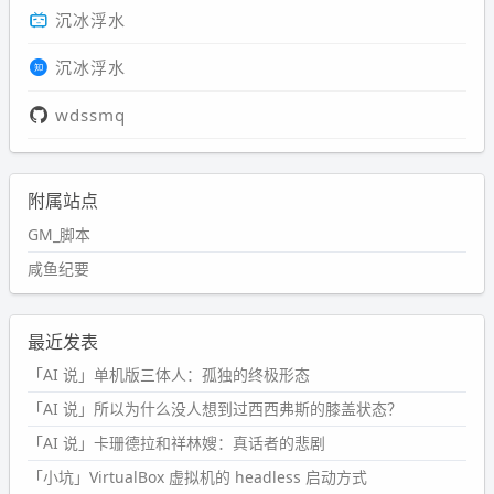
沉冰浮水
沉冰浮水
wdssmq
附属站点
GM_脚本
咸鱼纪要
最近发表
「AI 说」单机版三体人：孤独的终极形态
「AI 说」所以为什么没人想到过西西弗斯的膝盖状态？
「AI 说」卡珊德拉和祥林嫂：真话者的悲剧
「小坑」VirtualBox 虚拟机的 headless 启动方式