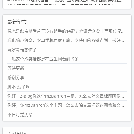
新衣柜虽说已经散俩月味儿了，但还是不想放衣服进去。
wdssmq
最新留言
2024-09-23 21:00:49
#PubWord
要不我每年汇总整理一次？？碎雨集_沉冰浮水_
我也是触宝以后苦于没有趁手的14键五笔键盘久矣上面那位兄台用的百度双键点划布局我也用过很久，那个皮肤做得很粗糙，个别键位的触发区域是错位的，快速打字时很容易出错，修改它的皮肤文件校正后勉强能用，但早年出的皮肤分辨率太低，实在谈不上美观。百度小米定制版的商店里有一个"小黑板"皮肤还不错(百度官方输入法商店里没有)，但那个风格我不喜欢这两天找到了一个叫"森林集"的公众号，开发了海量的皮肤，很多都有14键版本，付费但很便宜，几块钱，终于有自己满意的输入法了搜了一下，这个工作室还是百度的官方合作伙伴，不知道为什么14键作品都不在官方商店上架，难道是百度官方在刻意放弃14键？
第1页
https://www.
wdssmq.com/tag/%E7%A2%8E%E9%9
我电脑小狼毫，安卓手机百度五笔，皮肤用的双键点划，挺好的。
B
%A8%E9%9B%86/
沉冰哥俺想你了
wdssmq
一般这个冷笑话都是在卫生间看到的多
2024-09-23 20:58:40
#PubWord
所以，不带这条的话，2024 年目前只发了 13
等待更新
条嘟？？？？
感谢分享
wdssmq
脚本 没了啊
2024-09-15 10:32:07
你好，Z-Blog你这个mzDanron主题，怎么去除文章标题图像和文章摘要，仅显示标题，感谢回复！
#PubWord
VSCode 内 git 操作卡住的时候没办法主动取消
一直是个痛点，一般都是推送或拉取，今天连提交都卡
你好，你mzDanron这个主题，怎么去除文章标题的图像和文章摘要！仅显示标题，感谢回复解决！
了。。
不日月觉历哈
wdssmq
2024-09-11 08:45:43