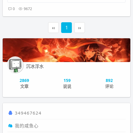
0
9672
‹‹
1
››
沉冰浮水
2869
159
892
文章
说说
评论
349467624
我的咸鱼心