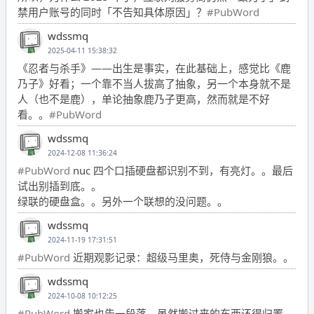
禁用户账号的同时「不告知具体原因」？
#PubWord
wdssmq
2025-04-11 15:38:32
《忍者与杀手》——出生是事实，在此基础上，感觉比《鹿
乃子》好看；一个靠不当人拔高了抽象，另一个本身就不是
人（也不是鹿），单论抽象鹿乃子更高，然而就是不好
看。。
#PubWord
wdssmq
2024-12-08 11:36:24
#PubWord
nuc 四个口插硬盘都识别不到，有亮灯。。最后
试出别插到底。。
绿联的硬盘盒。。另外一个联想的没问题。。
wdssmq
2024-11-19 17:31:51
#PubWord
近期观影记录：超级马里奥，死侍与金刚狼。。
wdssmq
2024-10-08 10:12:25
#PubWord
搬家也告一段落，虽然搬过来的东西还得归置，