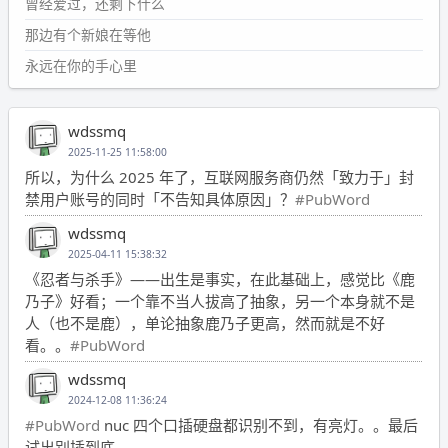
曾经爱过，还剩下什么
那边有个新娘在等他
永远在你的手心里
wdssmq
2025-11-25 11:58:00
所以，为什么 2025 年了，互联网服务商仍然「致力于」封
禁用户账号的同时「不告知具体原因」？
#PubWord
wdssmq
2025-04-11 15:38:32
《忍者与杀手》——出生是事实，在此基础上，感觉比《鹿
乃子》好看；一个靠不当人拔高了抽象，另一个本身就不是
人（也不是鹿），单论抽象鹿乃子更高，然而就是不好
看。。
#PubWord
wdssmq
2024-12-08 11:36:24
#PubWord
nuc 四个口插硬盘都识别不到，有亮灯。。最后
试出别插到底。。