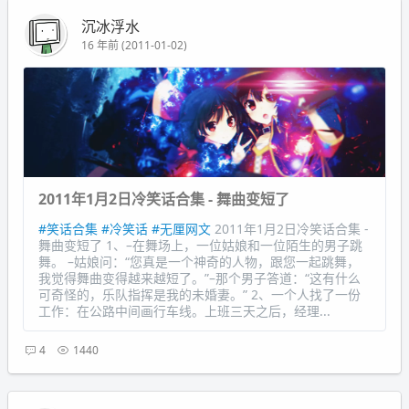
沉冰浮水
16 年前 (2011-01-02)
2011年1月2日冷笑话合集 - 舞曲变短了
#笑话合集
#冷笑话
#无厘网文
2011年1月2日冷笑话合集 -
舞曲变短了 1、–在舞场上，一位姑娘和一位陌生的男子跳
舞。 –姑娘问：“您真是一个神奇的人物，跟您一起跳舞，
我觉得舞曲变得越来越短了。”–那个男子答道：“这有什么
可奇怪的，乐队指挥是我的未婚妻。” 2、一个人找了一份
工作：在公路中间画行车线。上班三天之后，经理...
4
1440