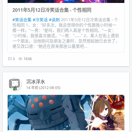
2011年5月12日冷笑话合集 - 个性相同
#笑话合集
#冷笑话
#讽刺
2011年5月12日冷笑话合集 - 个
性相同 1、女：“好多次，我总觉得你的个性跟我小时候一
模一样。”—男：“是吗，我们两人真是个性相同。”—女：
“小时候，我很喜次撤谎。”—男：“……” 2、某人在街上遇到
一个朋友。当他刚问及朋友之妻时，忽然想起她已去世了，
便又改口道：“她还在原来那座公墓里吧...
3
1636
沉冰浮水
14 年前 (2012-08-05)