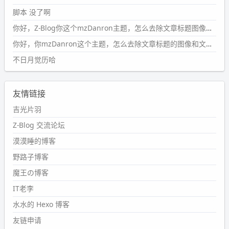
wdssmq
脚本 没了啊
2024-09-15 10:32:07
你好，Z-Blog你这个mzDanron主题，怎么去除文章标题图像和文章摘要，仅显示标题，感谢回复！
#PubWord
VSCode 内 git 操作卡住的时候没办法主动取消
一直是个痛点，一般都是推送或拉取，今天连提交都卡
你好，你mzDanron这个主题，怎么去除文章标题的图像和文章摘要！仅显示标题，感谢回复解决！
了。。
不日月觉历哈
wdssmq
2024-09-11 08:45:43
友情链接
#PubWord
又一个夏天过去了，所以今年也没买防水鞋套；
然后天凉了，为了应对踢被子买了睡袋，不知道 1.2 米会不
吉光片羽
会略窄。。
Z-Blog 交流论坛
wdssmq
漠漠睡的博客
2024-09-09 19:43:00
野路子博客
#PubWord
《五至七时的克莱奥》，2018 年 6 月加入列
表，21 年 11 月底发现 B 站上线了这部，直到前几天才看
魔王の博客
完，还是分两次看的。。接下来有五项是 2019 年的，都是
IT老李
电影 —— 略长的待办列表。。
水水的 Hexo 博客
友链申请