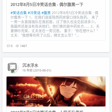
2012年8月5日冷笑话合集 - 偶尔腹黑一下
#笑话合集
#冷笑话
#腹黑
2012年8月5日冷笑话合集 - 偶
尔腹黑一下 1、在我们县医院西药房窗口排队取药。 来了
一男一女直接插队在我前面，过了很久也没见前进多少。
我最终还是没有告诉他们，他们拿的是中药处方…… 2、夫
妻俩吵完架，丈夫坐在一旁沉思。 妻子：“你在想什么？”
丈夫：“我想等你死了以后，碑文怎么写？”...
0
1467
沉冰浮水
16 年前 (2010-08-01)