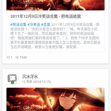
2011年12月9日冷笑话合集 - 把电话给我
#笑话合集
#冷笑话
#恋爱
2011年12月9日冷笑话合集 - 把
电话给我 1、“你的头是怎么受伤的？” “唉，昨天我在小红
楼下念了一夜的诗，然后我说‘亲爱的，把你的电话给我
吧！’她就把她们家的电话给我了。” 2、我有个68岁法国同
事平时最爱做的事情就是看中国人怎么忽悠他。双休日跑去
玉石市场瞎逛，商家以为鬼佬好骗，演双簧...
1
1549
沉冰浮水
12 年前 (2014-12-15)