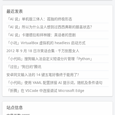
最近发表
「AI 说」单机版三体人：孤独的终极形态
「AI 说」所以为什么没人想到过西西弗斯的膝盖状态？
「AI 说」卡珊德拉和祥林嫂：真话者的悲剧
「小坑」VirtualBox 虚拟机的 headless 启动方式
2012 年 9 月 18 日冷笑话合集 - 千万别惹女人
「小代码」搜狗输入法自定义短语分片管理「Python」
「过往」“狗日的”腾讯
安卓同文输入法的 14 键五笔好像终于能用了?
「小代码」使用 YAML 配置拼接 AI 提示词，随机及条件语句
「折腾」在 VSCode 中连接调试 Microsoft Edge
站点信息