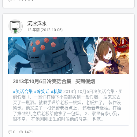
沉冰浮水
13 年前 (2013-10-06)
2013年10月6日冷笑话合集 - 买到假烟
#笑话合集
#冷笑话
#机智
2013年10月6日冷笑话合集 - 买
到假烟 1、一哥们在楼下小卖部买到一盒假烟， 后来又去
买了一瓶酒。就顺手递给老板一根烟，老板抽了， 装作没
感觉。他又递了一根还帮老板点上， 还看着老板抽。在抽
了第4根儿之后老板给他拿了一包烟。 2、家里有条小狗，
很不幸， 在他刚刚出生的时候他的母亲， 也就...
0
1471