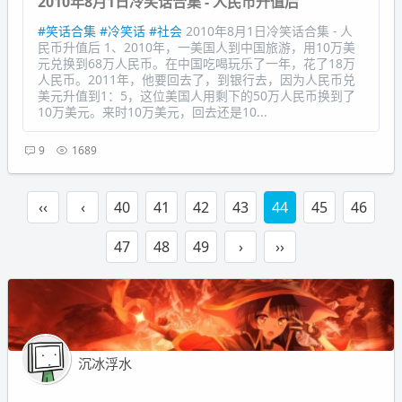
2010年8月1日冷笑话合集 - 人民币升值后
#笑话合集
#冷笑话
#社会
2010年8月1日冷笑话合集 - 人
民币升值后 1、2010年，一美国人到中国旅游，用10万美
元兑换到68万人民币。在中国吃喝玩乐了一年，花了18万
人民币。2011年，他要回去了，到银行去，因为人民币兑
美元升值到1：5，这位美国人用剩下的50万人民币换到了
10万美元。来时10万美元，回去还是10...
9
1689
‹‹
‹
40
41
42
43
44
45
46
47
48
49
›
››
沉冰浮水