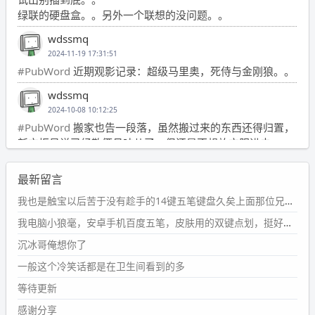
绿联的硬盘盒。。另外一个联想的没问题。。
wdssmq
2024-11-19 17:31:51
#PubWord
近期观影记录：超级马里奥，死侍与金刚狼。。
wdssmq
2024-10-08 10:12:25
#PubWord
搬家也告一段落，虽然搬过来的东西还得归置，
新衣柜虽说已经散俩月味儿了，但还是不想放衣服进去。
wdssmq
最新留言
2024-09-23 21:00:49
#PubWord
要不我每年汇总整理一次？？碎雨集_沉冰浮水_
我也是触宝以后苦于没有趁手的14键五笔键盘久矣上面那位兄台用的百度双键点划布局我也用过很久，那个皮肤做得很粗糙，个别键位的触发区域是错位的，快速打字时很容易出错，修改它的皮肤文件校正后勉强能用，但早年出的皮肤分辨率太低，实在谈不上美观。百度小米定制版的商店里有一个"小黑板"皮肤还不错(百度官方输入法商店里没有)，但那个风格我不喜欢这两天找到了一个叫"森林集"的公众号，开发了海量的皮肤，很多都有14键版本，付费但很便宜，几块钱，终于有自己满意的输入法了搜了一下，这个工作室还是百度的官方合作伙伴，不知道为什么14键作品都不在官方商店上架，难道是百度官方在刻意放弃14键？
第1页
https://www.
wdssmq.com/tag/%E7%A2%8E%E9%9
我电脑小狼毫，安卓手机百度五笔，皮肤用的双键点划，挺好的。
B
%A8%E9%9B%86/
沉冰哥俺想你了
wdssmq
一般这个冷笑话都是在卫生间看到的多
2024-09-23 20:58:40
#PubWord
所以，不带这条的话，2024 年目前只发了 13
等待更新
条嘟？？？？
感谢分享