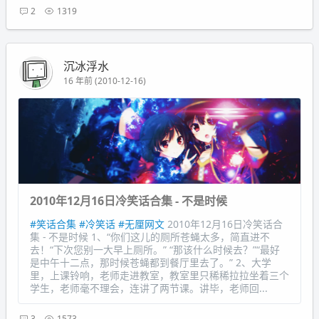
2
1319
沉冰浮水
16 年前 (2010-12-16)
2010年12月16日冷笑话合集 - 不是时候
#笑话合集
#冷笑话
#无厘网文
2010年12月16日冷笑话合
集 - 不是时候 1、“你们这儿的厕所苍蝇太多，简直进不
去！“下次您别一大早上厕所。” “那该什么时候去？”“最好
是中午十二点，那时候苍蝇都到餐厅里去了。” 2、大学
里，上课铃响，老师走进教室，教室里只稀稀拉拉坐着三个
学生，老师毫不理会，连讲了两节课。讲毕，老师回...
3
1573