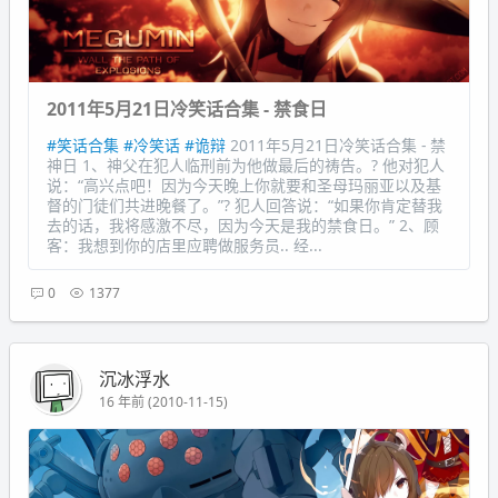
2011年5月21日冷笑话合集 - 禁食日
#笑话合集
#冷笑话
#诡辩
2011年5月21日冷笑话合集 - 禁
神日 1、神父在犯人临刑前为他做最后的祷告。? 他对犯人
说：“高兴点吧！因为今天晚上你就要和圣母玛丽亚以及基
督的门徒们共进晚餐了。”? 犯人回答说：“如果你肯定替我
去的话，我将感激不尽，因为今天是我的禁食日。” 2、顾
客：我想到你的店里应聘做服务员.. 经...
0
1377
沉冰浮水
16 年前 (2010-11-15)