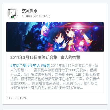
沉冰浮水
16 年前 (2011-03-15)
2011年3月15日冷笑话合集 - 富人的智慧
#笑话合集
#冷笑话
#智慧
2011年3月15日冷笑话合集 - 富
人的智慧 1、一富豪到华尔街银行借了5000元贷款，借期
为两周，银行贷款须有抵押，富豪用停在门口的劳斯莱斯做
抵押。银行职员将他的劳斯莱斯停在地下车库里，然后借给
富豪5000元。两周后富豪来还钱，利息共15元，银行职员
发现富豪帐上有几百万，问为啥还要借钱.富豪...
2
1524