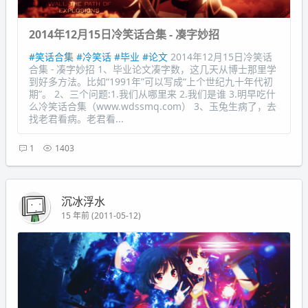
2014年12月15日冷笑话合集 - 凑字妙招
#笑话合集
#冷笑话
#毕业
#论文
2014年12月15日冷笑话
合集 - 凑字妙招 1、毕业论文凑字数，这几天从博士那里学
到好多方法。比如“1991年”可以写成“上个世纪九十年代初
期”。 2、三个问题:1.我们从哪里来 2.我们是谁 3.明早吃什
么冷笑话合集（www.wdssmq.com） 3、玉兔生病了，去
找老君看病。老君看...
1
1403
沉冰浮水
15 年前 (2011-05-12)