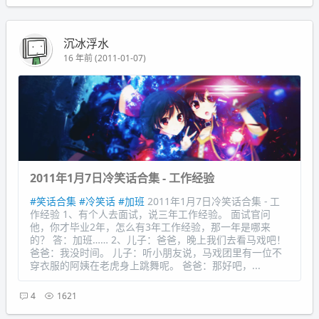
沉冰浮水
16 年前 (2011-01-07)
2011年1月7日冷笑话合集 - 工作经验
#笑话合集
#冷笑话
#加班
2011年1月7日冷笑话合集 - 工
作经验 1、有个人去面试，说三年工作经验。 面试官问
他，你才毕业2年，怎么有3年工作经验，那一年是哪来
的？ 答：加班…… 2、儿子：爸爸，晚上我们去看马戏吧！
爸爸：我没时间。 儿子：听小朋友说，马戏团里有一位不
穿衣服的阿姨在老虎身上跳舞呢。 爸爸：那好吧，...
4
1621