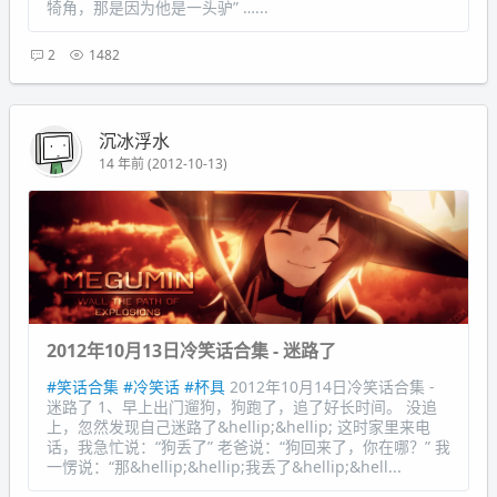
犄角，那是因为他是一头驴” …...
2
1482
沉冰浮水
14 年前 (2012-10-13)
2012年10月13日冷笑话合集 - 迷路了
#笑话合集
#冷笑话
#杯具
2012年10月14日冷笑话合集 -
迷路了 1、早上出门遛狗，狗跑了，追了好长时间。 没追
上，忽然发现自己迷路了&hellip;&hellip; 这时家里来电
话，我急忙说：“狗丢了” 老爸说：“狗回来了，你在哪？” 我
一愣说：“那&hellip;&hellip;我丢了&hellip;&hell...