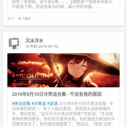
就挂了来我家。这不是g潮。。。g潮是那个快递哥哥那天
吓着我了啊。他说你穿36的鞋，最小号的衣服。...
1
1407
沉冰浮水
16 年前 (2010-08-10)
2010年8月10日冷笑话合集 - 牛没有角的原因
#笑话合集
#冷笑话
#足球
2010年8月10日冷笑话合集 - 牛
没有角的原因 1、有个人路过麦田，发现有头没有犄角的
牛，便问农民，”这头牛为什末没有犄角?”农民说：”牛没有
犄角的原因很多，有的因为遗传没有。有的是因为和别的牛
顶角而失去了，有的是因病脱落了。”而这头，”他说“没有