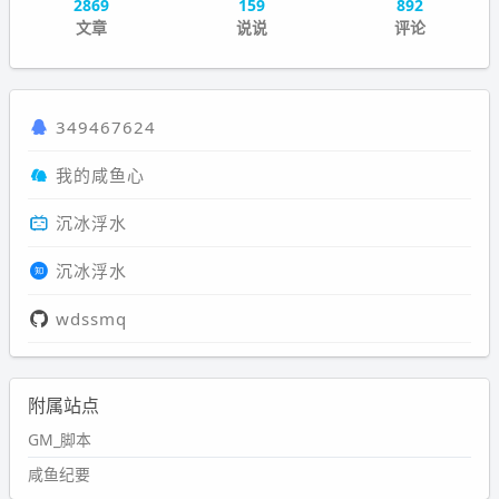
2869
159
892
文章
说说
评论
349467624
我的咸鱼心
沉冰浮水
沉冰浮水
wdssmq
附属站点
GM_脚本
咸鱼纪要