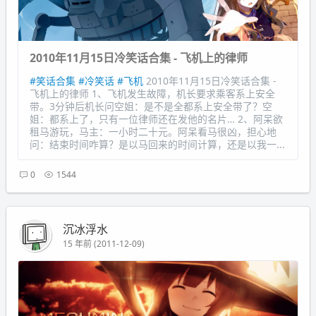
2010年11月15日冷笑话合集 - 飞机上的律师
#笑话合集
#冷笑话
#飞机
2010年11月15日冷笑话合集 -
飞机上的律师 1、飞机发生故障，机长要求乘客系上安全
带。3分钟后机长问空姐：是不是全都系上安全带了？空
姐：都系上了，只有一位律师还在发他的名片… 2、阿呆欲
租马游玩，马主：一小时二十元。阿呆看马很凶，担心地
问：结束时间咋算？是以马回来的时间计算，还是以我一...
0
1544
沉冰浮水
15 年前 (2011-12-09)