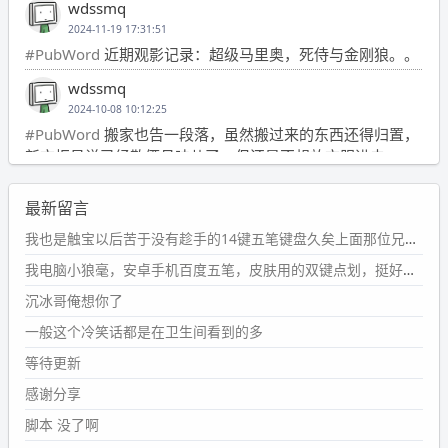
wdssmq
2024-11-19 17:31:51
#PubWord
近期观影记录：超级马里奥，死侍与金刚狼。。
wdssmq
2024-10-08 10:12:25
#PubWord
搬家也告一段落，虽然搬过来的东西还得归置，
新衣柜虽说已经散俩月味儿了，但还是不想放衣服进去。
wdssmq
最新留言
2024-09-23 21:00:49
#PubWord
要不我每年汇总整理一次？？碎雨集_沉冰浮水_
我也是触宝以后苦于没有趁手的14键五笔键盘久矣上面那位兄台用的百度双键点划布局我也用过很久，那个皮肤做得很粗糙，个别键位的触发区域是错位的，快速打字时很容易出错，修改它的皮肤文件校正后勉强能用，但早年出的皮肤分辨率太低，实在谈不上美观。百度小米定制版的商店里有一个"小黑板"皮肤还不错(百度官方输入法商店里没有)，但那个风格我不喜欢这两天找到了一个叫"森林集"的公众号，开发了海量的皮肤，很多都有14键版本，付费但很便宜，几块钱，终于有自己满意的输入法了搜了一下，这个工作室还是百度的官方合作伙伴，不知道为什么14键作品都不在官方商店上架，难道是百度官方在刻意放弃14键？
第1页
https://www.
wdssmq.com/tag/%E7%A2%8E%E9%9
我电脑小狼毫，安卓手机百度五笔，皮肤用的双键点划，挺好的。
B
%A8%E9%9B%86/
沉冰哥俺想你了
wdssmq
一般这个冷笑话都是在卫生间看到的多
2024-09-23 20:58:40
#PubWord
所以，不带这条的话，2024 年目前只发了 13
等待更新
条嘟？？？？
感谢分享
wdssmq
脚本 没了啊
2024-09-15 10:32:07