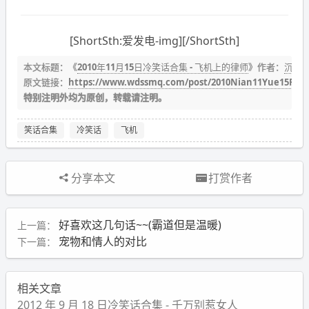
[ShortSth:爱发电-img][/ShortSth]
本文标题：《
2010年11月15日冷笑话合集 - 飞机上的律师
》作者：
沉冰
原文链接：
https://www.wdssmq.com/post/2010Nian11Yue15RiLe
特别注明外均为原创，转载请注明。
笑话合集
冷笑话
飞机
分享本文
打赏作者
好喜欢这几句话~~(霸道但是温暖)
上一篇：
宠物和情人的对比
下一篇：
相关文章
2012 年 9 月 18 日冷笑话合集 - 千万别惹女人