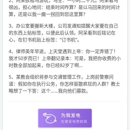
2、阿呆欲租马游玩，马主：一小时二十元。阿呆看马
很凶，担心地问：结束时间咋算？是以马回来的时间计
算，还是以我一瘸一拐回到您这里算？
3、办公室要搬新大楼，公司发通知提醒大家要在自己
的东西上贴标签，以便此后认领。阿呆看到后铭记在
心，在钉书机贴上标签：“订书机”。
4、律师英年早逝，上天堂遇到上帝：你一定弄错了！
我才50岁而已！上帝翻记录本：可是，我把你收费的小
时数全部加起来，你已经82岁了啊…
5、某教会组织将参与交通管理工作，上岗前警察问
道：假如你在执行公务，你怎样驱散疯狂的人群？教士
略想了一下答：这个……我向他们募款。