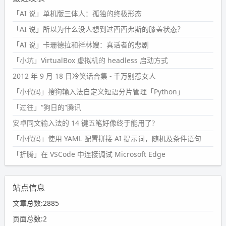
「AI 说」单机版三体人：孤独的终极形态
「AI 说」所以为什么没人想到过西西弗斯的膝盖状态？
「AI 说」卡珊德拉和祥林嫂：真话者的悲剧
「小坑」VirtualBox 虚拟机的 headless 启动方式
2012 年 9 月 18 日冷笑话合集 - 千万别惹女人
「小代码」搜狗输入法自定义短语分片管理「Python」
「过往」“狗日的”腾讯
安卓同文输入法的 14 键五笔好像终于能用了?
「小代码」使用 YAML 配置拼接 AI 提示词，随机及条件语句
「折腾」在 VSCode 中连接调试 Microsoft Edge
站点信息
文章总数:2885
页面总数:2