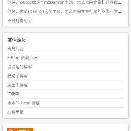
你好，Z-Blog你这个mzDanron主题，怎么去除文章标题图像和文章摘要，仅显示标题，感谢回复！
#PubWord
VSCode 内 git 操作卡住的时候没办法主动取消
一直是个痛点，一般都是推送或拉取，今天连提交都卡
你好，你mzDanron这个主题，怎么去除文章标题的图像和文章摘要！仅显示标题，感谢回复解决！
了。。
不日月觉历哈
wdssmq
2024-09-11 08:45:43
友情链接
#PubWord
又一个夏天过去了，所以今年也没买防水鞋套；
然后天凉了，为了应对踢被子买了睡袋，不知道 1.2 米会不
吉光片羽
会略窄。。
Z-Blog 交流论坛
wdssmq
漠漠睡的博客
2024-09-09 19:43:00
野路子博客
#PubWord
《五至七时的克莱奥》，2018 年 6 月加入列
表，21 年 11 月底发现 B 站上线了这部，直到前几天才看
魔王の博客
完，还是分两次看的。。接下来有五项是 2019 年的，都是
IT老李
电影 —— 略长的待办列表。。
水水的 Hexo 博客
友链申请