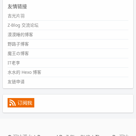
友情链接
#PubWord
又一个夏天过去了，所以今年也没买防水鞋套；
然后天凉了，为了应对踢被子买了睡袋，不知道 1.2 米会不
吉光片羽
会略窄。。
Z-Blog 交流论坛
wdssmq
漠漠睡的博客
2024-09-09 19:43:00
野路子博客
#PubWord
《五至七时的克莱奥》，2018 年 6 月加入列
表，21 年 11 月底发现 B 站上线了这部，直到前几天才看
魔王の博客
完，还是分两次看的。。接下来有五项是 2019 年的，都是
IT老李
电影 —— 略长的待办列表。。
水水的 Hexo 博客
友链申请