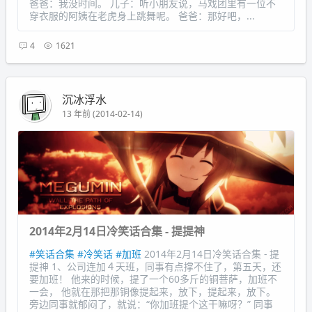
爸爸：我没时间。 儿子：听小朋友说，马戏团里有一位不
穿衣服的阿姨在老虎身上跳舞呢。 爸爸：那好吧，...
4
1621
沉冰浮水
13 年前 (2014-02-14)
2014年2月14日冷笑话合集 - 提提神
#笑话合集
#冷笑话
#加班
2014年2月14日冷笑话合集 - 提
提神 1、公司连加４天班，同事有点撑不住了，第五天，还
要加班！ 他来的时候，提了一个60多斤的铜菩萨，加班不
一会， 他就在那把那铜像提起来，放下，提起来，放下。
旁边同事就郁闷了，就说：“你加班提个这干嘛呀？” 同事