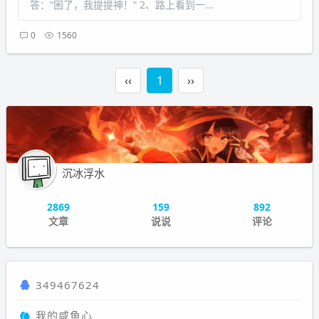
答：“困了，我提提神！” 2、路上看到一...
0
1560
‹‹
1
››
沉冰浮水
2869
159
892
文章
说说
评论
349467624
我的咸鱼心