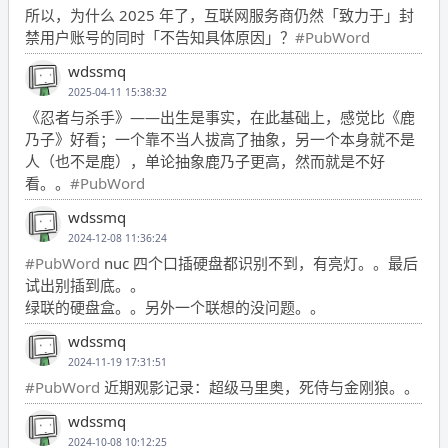
所以，为什么 2025 年了，互联网服务商仍然「致力于」封
禁用户账号的同时「不告知具体原因」？
#PubWord
wdssmq
2025-04-11 15:38:32
《忍者与杀手》——出生是事实，在此基础上，感觉比《鹿
乃子》好看；一个靠不当人拔高了抽象，另一个本身就不是
人（也不是鹿），单论抽象鹿乃子更高，然而就是不好
看。。
#PubWord
wdssmq
2024-12-08 11:36:24
#PubWord
nuc 四个口插硬盘都识别不到，有亮灯。。最后
试出别插到底。。
绿联的硬盘盒。。另外一个联想的没问题。。
wdssmq
2024-11-19 17:31:51
#PubWord
近期观影记录：超级马里奥，死侍与金刚狼。。
wdssmq
2024-10-08 10:12:25