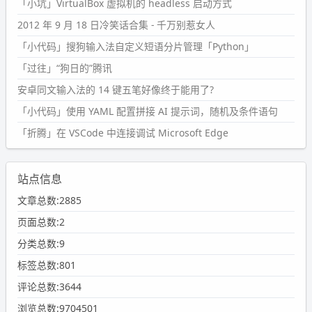
「小坑」VirtualBox 虚拟机的 headless 启动方式
2012 年 9 月 18 日冷笑话合集 - 千万别惹女人
「小代码」搜狗输入法自定义短语分片管理「Python」
「过往」“狗日的”腾讯
安卓同文输入法的 14 键五笔好像终于能用了?
「小代码」使用 YAML 配置拼接 AI 提示词，随机及条件语句
「折腾」在 VSCode 中连接调试 Microsoft Edge
站点信息
文章总数:2885
页面总数:2
分类总数:9
标签总数:801
评论总数:3644
浏览总数:9704501