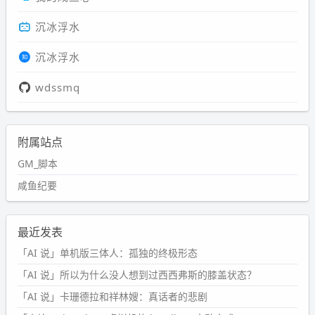
沉冰浮水
沉冰浮水
wdssmq
附属站点
GM_脚本
咸鱼纪要
最近发表
「AI 说」单机版三体人：孤独的终极形态
「AI 说」所以为什么没人想到过西西弗斯的膝盖状态？
「AI 说」卡珊德拉和祥林嫂：真话者的悲剧