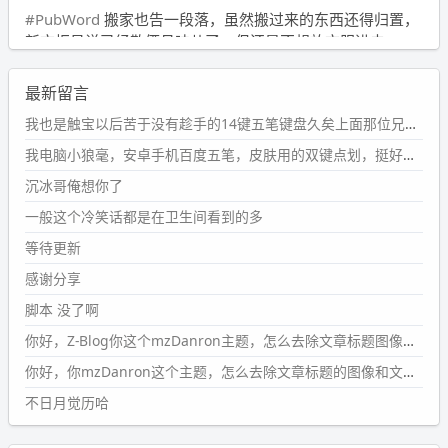
#PubWord
搬家也告一段落，虽然搬过来的东西还得归置，
新衣柜虽说已经散俩月味儿了，但还是不想放衣服进去。
wdssmq
最新留言
2024-09-23 21:00:49
#PubWord
要不我每年汇总整理一次？？碎雨集_沉冰浮水_
我也是触宝以后苦于没有趁手的14键五笔键盘久矣上面那位兄台用的百度双键点划布局我也用过很久，那个皮肤做得很粗糙，个别键位的触发区域是错位的，快速打字时很容易出错，修改它的皮肤文件校正后勉强能用，但早年出的皮肤分辨率太低，实在谈不上美观。百度小米定制版的商店里有一个"小黑板"皮肤还不错(百度官方输入法商店里没有)，但那个风格我不喜欢这两天找到了一个叫"森林集"的公众号，开发了海量的皮肤，很多都有14键版本，付费但很便宜，几块钱，终于有自己满意的输入法了搜了一下，这个工作室还是百度的官方合作伙伴，不知道为什么14键作品都不在官方商店上架，难道是百度官方在刻意放弃14键？
第1页
https://www.
wdssmq.com/tag/%E7%A2%8E%E9%9
我电脑小狼毫，安卓手机百度五笔，皮肤用的双键点划，挺好的。
B
%A8%E9%9B%86/
沉冰哥俺想你了
wdssmq
一般这个冷笑话都是在卫生间看到的多
2024-09-23 20:58:40
#PubWord
所以，不带这条的话，2024 年目前只发了 13
等待更新
条嘟？？？？
感谢分享
wdssmq
脚本 没了啊
2024-09-15 10:32:07
你好，Z-Blog你这个mzDanron主题，怎么去除文章标题图像和文章摘要，仅显示标题，感谢回复！
#PubWord
VSCode 内 git 操作卡住的时候没办法主动取消
一直是个痛点，一般都是推送或拉取，今天连提交都卡
你好，你mzDanron这个主题，怎么去除文章标题的图像和文章摘要！仅显示标题，感谢回复解决！
了。。
不日月觉历哈
wdssmq
2024-09-11 08:45:43