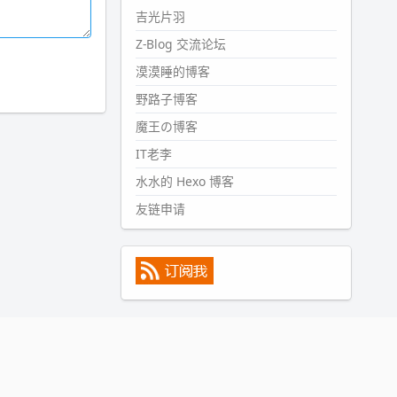
#PubWord
所以，不带这条的
吉光片羽
话，2024 年目前只发了 13 条
Z-Blog 交流论坛
嘟？？？？
漠漠睡的博客
wdssmq
2024-09-15 10:32:07
野路子博客
#PubWord
VSCode 内 git 操作卡
魔王の博客
住的时候没办法主动取消一直是个
IT老李
痛点，一般都是推送或拉取，今天
连提交都卡了。。
水水的 Hexo 博客
wdssmq
友链申请
2024-09-11 08:45:43
#PubWord
又一个夏天过去了，
所以今年也没买防水鞋套；然后天
凉了，为了应对踢被子买了睡袋，
不知道 1.2 米会不会略窄。。
wdssmq
2024-09-09 19:43:00
#PubWord
《五至七时的克莱
奥》，2018 年 6 月加入列表，21