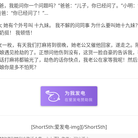
爸爸，我能问你一个问题吗？”爸爸：“儿子，你已经问了。”小明：
爸爸：“你已经问了！”…
大 她有个外号叫 十九妹。 我不解的问同事 为什么要叫她十九妹？
en!奶挺！ 我顿悟！
女一枚，有天我们打麻将到很晚，她老公又催他回家，遂走之。
娘遇见抢劫的了。正想问他伤到没有，这货一脸自豪的告诉我，
话打麻将都输光了，劫色的话你快点，我老公在家等我呢！然后
娘你是多不怕死？
[ShortSth:爱发电-img][/ShortSth]