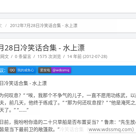
文
2012年7月28日冷笑话合集 - 水上漂
7月28日冷笑话合集 - 水上漂
趣网文
0 条留言
1575 次浏览
14 年前 (2012-07-28)
建议：
8日冷笑话合集 - 水上漂
，为何叹息？” “唉，我那个不争气的儿子，一直不愿用功练武，
夫，前几天，他终于练成了。” “那为何还叹息捏？” “他是淹死
了。” “……”
三日前，我吩咐你造的二十只草船是否布置妥当？” 鲁肃：“先生
皆是当下最前卫的敞篷款。”
冷笑话合集（
www.wdssmq.com