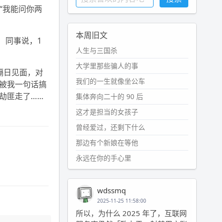
“我能问你两
本周旧文
 同事说，1
人生与三国杀
大学里那些骗人的事
隔日见面，对
我们的一生就像坐公车
被我一句话搞
劫匪走了……
集体奔向二十的 90 后
这才是担当的女孩子
曾经爱过，还剩下什么
那边有个新娘在等他
永远在你的手心里
wdssmq
2025-11-25 11:58:00
所以，为什么 2025 年了，互联网