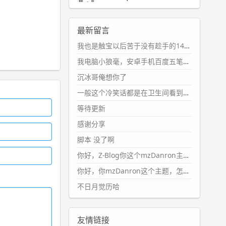
2024-11-19 17:31:51
#PubWord
近期观影记录：超级
最新留言
马里奥，死侍与金刚狼。。
我也是触宝以后苦于没有趁手的14键五笔键盘久矣上面那位兄台用的百度双键点划布局我也用过很久，那个皮肤做得很粗糙，个别键位的触发区域是错位的，快速打字时很容易出错，修改它的皮肤文件校正后勉强能用，但早年出的皮肤分辨率太低，实在谈不上美观。百度小米定制版的商店里有一个"小黑板"皮肤还不错(百度官方输入法商店里没有)，但那个风格我不喜欢这两天找到了一个叫"森林集"的公众号，开发了海量的皮肤，很多都有14键版本，付费但很便宜，几块钱，终于有自己满意的输入法了搜了一下，这个工作室还是百度的官方合作伙伴，不知道为什么14键作品都不在官方商店上架，难道是百度官方在刻意放弃14键？
wdssmq
2024-10-08 10:12:25
我电脑小狼毫，安卓手机百度五笔，皮肤用的双键点划，挺好的。
#PubWord
搬家也告一段落，虽
沉冰哥俺想你了
然搬过来的东西还得归置，新衣柜
虽说已经散俩月味儿了，但还是不
一般这个冷笑话都是在卫生间看到的多
想放衣服进去。
等待更新
wdssmq
感谢分享
2024-09-23 21:00:49
脚本 没了啊
#PubWord
要不我每年汇总整理
一次？？碎雨集_沉冰浮水_第1页
你好，Z-Blog你这个mzDanron主题，怎么去除文章标题图像和文章摘要，仅显示标题，感谢回复！
https://www.
wdssmq.com/ta
你好，你mzDanron这个主题，怎么去除文章标题的图像和文章摘要！仅显示标题，感谢回复解决！
g/%E7%A2%8E%E9%9B
%A8%E
不日月觉历哈
9%9B%86/
wdssmq
2024-09-23 20:58:40
友情链接