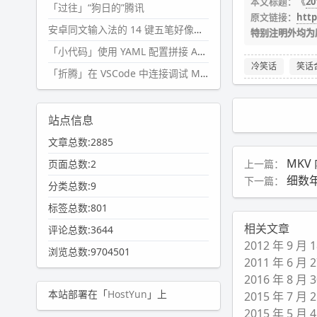
本文标题：《
2
「过往」“狗日的”腾讯
原文链接：
http
安卓同文输入法的 14 键五笔好像终于能用了?
特别注明外均为
「小代码」使用 YAML 配置拼接 AI 提示词，随机及条件语句
冷笑话
笑话
「折腾」在 VSCode 中连接调试 Microsoft Edge
站点信息
文章总数:2885
MKV
上一篇：
页面总数:2
细数年
下一篇：
分类总数:9
标签总数:801
相关文章
评论总数:3644
2012 年 9 
浏览总数:9704501
2011 年 6 
2016 年 8 
本站部署在「
HostYun
」上
2015 年 7 
2015 年 5 