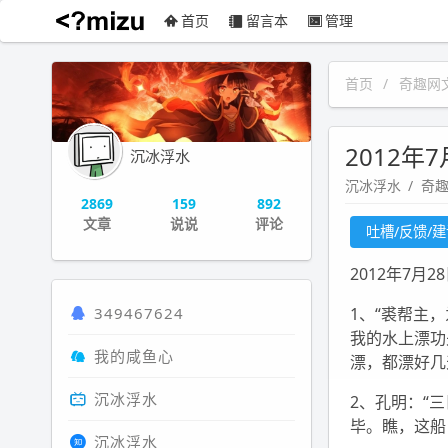
首页
留言本
管理
沉冰浮水
首页
奇趣网
2012年
沉冰浮水
沉冰浮水
奇
2869
159
892
文章
说说
评论
吐槽/反馈/
2012年7月2
349467624
1、“裘帮主
我的水上漂功
我的咸鱼心
漂，都漂好几天
沉冰浮水
2、孔明：“
毕。瞧，这船
沉冰浮水