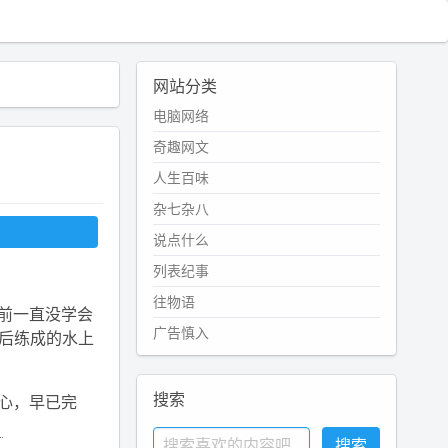
网站分类
电脑网络
奇趣网文
人生百味
杂七杂八
说点什么
列表纪事
往物语
以前一直没学会
广告慎入
之后练成的水上
搜索
放心，早已完
）