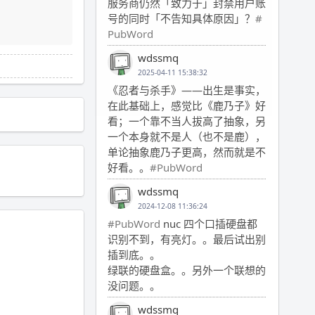
服务商仍然「致力于」封禁用户账
号的同时「不告知具体原因」？
#
PubWord
wdssmq
2025-04-11 15:38:32
《忍者与杀手》——出生是事实，
在此基础上，感觉比《鹿乃子》好
看；一个靠不当人拔高了抽象，另
一个本身就不是人（也不是鹿），
单论抽象鹿乃子更高，然而就是不
好看。。
#PubWord
wdssmq
2024-12-08 11:36:24
#PubWord
nuc 四个口插硬盘都
识别不到，有亮灯。。最后试出别
插到底。。
绿联的硬盘盒。。另外一个联想的
没问题。。
wdssmq