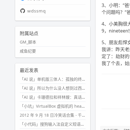
3、小明：“
wdssmq
个问题吗？”
4、小美胸很
9，ninete
附属站点
GM_脚本
5、朋友彪悍
我讲：昨天老
咸鱼纪要
定了：劫财的
我了个去，姑
最近发表
「AI 说」单机版三体人：孤独的终极形态
「AI 说」所以为什么没人想到过西西弗斯的膝盖状态？
「AI 说」卡珊德拉和祥林嫂：真话者的悲剧
「小坑」VirtualBox 虚拟机的 headless 启动方式
2012 年 9 月 18 日冷笑话合集 - 千万别惹女人
「小代码」搜狗输入法自定义短语分片管理「Python」