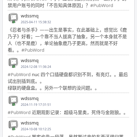
禁用户账号的同时「不告知具体原因」？
#PubWord
wdssmq
2025-04-11 15:38:32
《忍者与杀手》——出生是事实，在此基础上，感觉比《鹿
乃子》好看；一个靠不当人拔高了抽象，另一个本身就不是
人（也不是鹿），单论抽象鹿乃子更高，然而就是不好
看。。
#PubWord
wdssmq
2024-12-08 11:36:24
#PubWord
nuc 四个口插硬盘都识别不到，有亮灯。。最后
试出别插到底。。
绿联的硬盘盒。。另外一个联想的没问题。。
wdssmq
2024-11-19 17:31:51
#PubWord
近期观影记录：超级马里奥，死侍与金刚狼。。
wdssmq
2024-10-08 10:12:25
#PubWord
搬家也告一段落，虽然搬过来的东西还得归置，