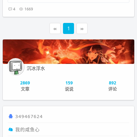
4
1669
‹‹
1
››
沉冰浮水
2869
159
892
文章
说说
评论
349467624
我的咸鱼心