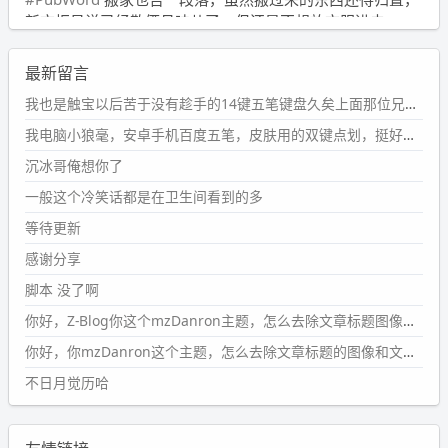
新衣柜虽说已经散俩月味儿了，但还是不想放衣服进去。
wdssmq
最新留言
2024-09-23 21:00:49
#PubWord
要不我每年汇总整理一次？？碎雨集_沉冰浮水_
我也是触宝以后苦于没有趁手的14键五笔键盘久矣上面那位兄台用的百度双键点划布局我也用过很久，那个皮肤做得很粗糙，个别键位的触发区域是错位的，快速打字时很容易出错，修改它的皮肤文件校正后勉强能用，但早年出的皮肤分辨率太低，实在谈不上美观。百度小米定制版的商店里有一个"小黑板"皮肤还不错(百度官方输入法商店里没有)，但那个风格我不喜欢这两天找到了一个叫"森林集"的公众号，开发了海量的皮肤，很多都有14键版本，付费但很便宜，几块钱，终于有自己满意的输入法了搜了一下，这个工作室还是百度的官方合作伙伴，不知道为什么14键作品都不在官方商店上架，难道是百度官方在刻意放弃14键？
第1页
https://www.
wdssmq.com/tag/%E7%A2%8E%E9%9
我电脑小狼毫，安卓手机百度五笔，皮肤用的双键点划，挺好的。
B
%A8%E9%9B%86/
沉冰哥俺想你了
wdssmq
一般这个冷笑话都是在卫生间看到的多
2024-09-23 20:58:40
#PubWord
所以，不带这条的话，2024 年目前只发了 13
等待更新
条嘟？？？？
感谢分享
wdssmq
脚本 没了啊
2024-09-15 10:32:07
你好，Z-Blog你这个mzDanron主题，怎么去除文章标题图像和文章摘要，仅显示标题，感谢回复！
#PubWord
VSCode 内 git 操作卡住的时候没办法主动取消
一直是个痛点，一般都是推送或拉取，今天连提交都卡
你好，你mzDanron这个主题，怎么去除文章标题的图像和文章摘要！仅显示标题，感谢回复解决！
了。。
不日月觉历哈
wdssmq
2024-09-11 08:45:43