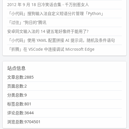
2012 年 9 月 18 日冷笑话合集 - 千万别惹女人
「小代码」搜狗输入法自定义短语分片管理「Python」
「过往」“狗日的”腾讯
安卓同文输入法的 14 键五笔好像终于能用了?
「小代码」使用 YAML 配置拼接 AI 提示词，随机及条件语句
「折腾」在 VSCode 中连接调试 Microsoft Edge
站点信息
文章总数:2885
页面总数:2
分类总数:9
标签总数:801
评论总数:3644
浏览总数:9704501