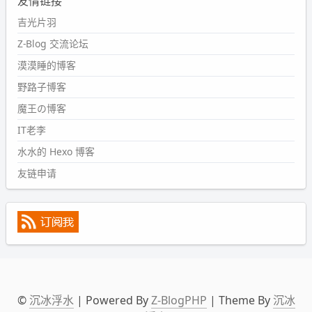
友情链接
#PubWord
又一个夏天过去了，所以今年也没买防水鞋套；
然后天凉了，为了应对踢被子买了睡袋，不知道 1.2 米会不
吉光片羽
会略窄。。
Z-Blog 交流论坛
wdssmq
漠漠睡的博客
2024-09-09 19:43:00
野路子博客
#PubWord
《五至七时的克莱奥》，2018 年 6 月加入列
表，21 年 11 月底发现 B 站上线了这部，直到前几天才看
魔王の博客
完，还是分两次看的。。接下来有五项是 2019 年的，都是
IT老李
电影 —— 略长的待办列表。。
水水的 Hexo 博客
友链申请
©
沉冰浮水
| Powered By
Z-BlogPHP
| Theme By
沉冰