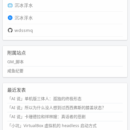
沉冰浮水
沉冰浮水
wdssmq
附属站点
GM_脚本
咸鱼纪要
最近发表
「AI 说」单机版三体人：孤独的终极形态
「AI 说」所以为什么没人想到过西西弗斯的膝盖状态？
「AI 说」卡珊德拉和祥林嫂：真话者的悲剧
「小坑」VirtualBox 虚拟机的 headless 启动方式