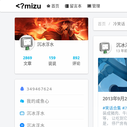
首页
留言本
管理
沉冰浮水
首页
冷笑话
沉冰浮水
沉冰
13 年前 
2869
159
892
文章
说说
评论
349467624
2013年9月
我的咸鱼心
#笑话合集
#
沉冰浮水
装成猪肉、牛
等， 让吃到
是， 停尸房有
沉冰浮水