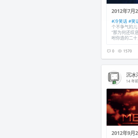
2012年7月
#冷笑话
#笑
个不争气的儿
“那为何还叹息
咐你造的二十只
0
1570
沉冰
14 年前 
2012年9