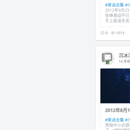
#笑话合集
#
2012年9
张峥激动不已
手上路请多关照
0
1513
沉冰
14 年前 
2012年8
#笑话合集
#
黑暗中小白感