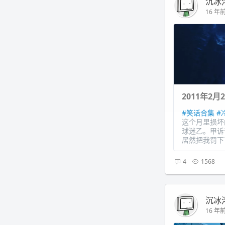
沉冰
16 年前 
2011年2月
#笑话合集
#
这个月里损坏
球迷乙。甲诉
居然把我罚下了
4
1568
沉冰
16 年前 