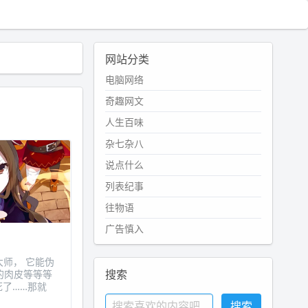
网站分类
电脑网络
奇趣网文
人生百味
杂七杂八
说点什么
列表纪事
往物语
广告慎入
大师， 它能伪
搜索
的肉皮等等等
死了……那就