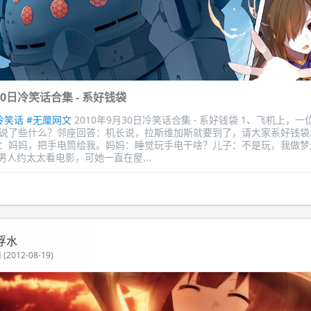
30日冷笑话合集 - 系好钱袋
冷笑话
#无厘网文
2010年9月30日冷笑话合集 - 系好钱袋 1、飞机上，
说了些什么？邻座回答：机长说，拉斯维加斯就要到了，请大家系好钱袋。
：妈妈，把手电筒给我。妈妈：睡觉玩手电干啥？儿子：不是玩，我做梦
男人约太太看电影，可她一直在屋...
浮水
(2012-08-19)