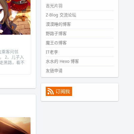
#PubWord
所以，不带这条的
吉光片羽
话，2024 年目前只发了 13 条
Z-Blog 交流论坛
嘟？？？？
漠漠睡的博客
wdssmq
2024-09-15 10:32:07
野路子博客
#PubWord
VSCode 内 git 操作卡
魔王の博客
住的时候没办法主动取消一直是个
一位乘客问邻
IT老李
痛点，一般都是推送或拉取，今天
 2、儿子入
连提交都卡了。。
水水的 Hexo 博客
走黑路，看不
wdssmq
友链申请
2024-09-11 08:45:43
#PubWord
又一个夏天过去了，
所以今年也没买防水鞋套；然后天
凉了，为了应对踢被子买了睡袋，
不知道 1.2 米会不会略窄。。
wdssmq
2024-09-09 19:43:00
#PubWord
《五至七时的克莱
奥》，2018 年 6 月加入列表，21