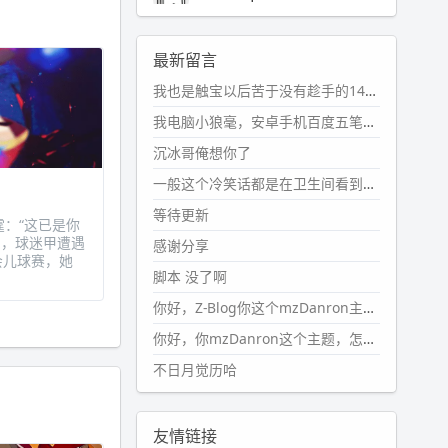
2024-11-19 17:31:51
#PubWord
近期观影记录：超级
最新留言
马里奥，死侍与金刚狼。。
我也是触宝以后苦于没有趁手的14键五笔键盘久矣上面那位兄台用的百度双键点划布局我也用过很久，那个皮肤做得很粗糙，个别键位的触发区域是错位的，快速打字时很容易出错，修改它的皮肤文件校正后勉强能用，但早年出的皮肤分辨率太低，实在谈不上美观。百度小米定制版的商店里有一个"小黑板"皮肤还不错(百度官方输入法商店里没有)，但那个风格我不喜欢这两天找到了一个叫"森林集"的公众号，开发了海量的皮肤，很多都有14键版本，付费但很便宜，几块钱，终于有自己满意的输入法了搜了一下，这个工作室还是百度的官方合作伙伴，不知道为什么14键作品都不在官方商店上架，难道是百度官方在刻意放弃14键？
wdssmq
2024-10-08 10:12:25
我电脑小狼毫，安卓手机百度五笔，皮肤用的双键点划，挺好的。
#PubWord
搬家也告一段落，虽
沉冰哥俺想你了
然搬过来的东西还得归置，新衣柜
虽说已经散俩月味儿了，但还是不
一般这个冷笑话都是在卫生间看到的多
想放衣服进去。
等待更新
霆：“这已是你
wdssmq
日，球迷甲遭遇
感谢分享
会儿球赛，她
2024-09-23 21:00:49
脚本 没了啊
#PubWord
要不我每年汇总整理
一次？？碎雨集_沉冰浮水_第1页
你好，Z-Blog你这个mzDanron主题，怎么去除文章标题图像和文章摘要，仅显示标题，感谢回复！
https://www.
wdssmq.com/ta
你好，你mzDanron这个主题，怎么去除文章标题的图像和文章摘要！仅显示标题，感谢回复解决！
g/%E7%A2%8E%E9%9B
%A8%E
不日月觉历哈
9%9B%86/
wdssmq
2024-09-23 20:58:40
友情链接