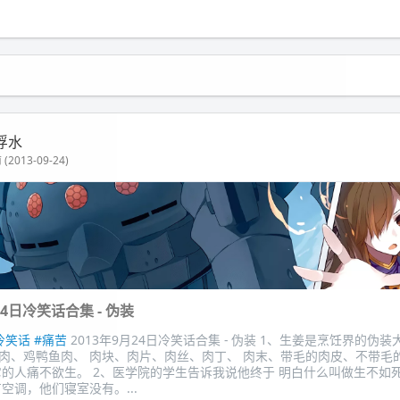
浮水
(2013-09-24)
24日冷笑话合集 - 伪装
冷笑话
#痛苦
2013年9月24日冷笑话合集 - 伪装 1、生姜是烹饪界的伪装
肉、鸡鸭鱼肉、 肉块、肉片、肉丝、肉丁、 肉末、带毛的肉皮、不带毛
它的人痛不欲生。 2、医学院的学生告诉我说他终于 明白什么叫做生不如
空调，他们寝室没有。...