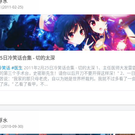
浮水
(2011-02-25)
25日冷笑话合集 - 切的太深
冷笑话
#医生
2011年2月25日冷笑话合集 - 切的太深 1、主任医师大发雷
的第三个手术台，史密斯先生！请你以后开刀不要开得这样深！” 2、一
苦说：“我家的那只母老虎，自以为她是世界杯裁判。我就不过多看了一
床。” 乙看了看甲，不...
浮水
(2010-09-30)