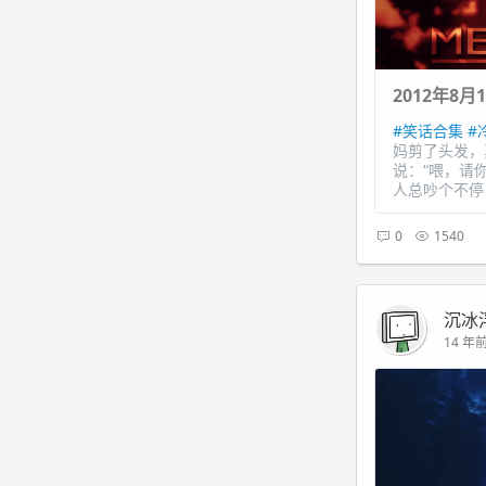
2012年8
#笑话合集
#
妈剪了头发，
说：“喂，请
人总吵个不停，
0
1540
沉冰
14 年前 