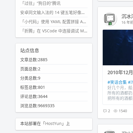
「过往」“狗日的”腾讯
安卓同文输入法的 14 键五笔好像终于能用了?
沉冰
「小代码」使用 YAML 配置拼接 AI 提示词，随机及条件语句
16 年前 
「折腾」在 VSCode 中连接调试 Microsoft Edge
站点信息
文章总数:2885
页面总数:2
2010年12
分类总数:9
#笑话合集
#
标签总数:801
好几个月，船
所有的酒都扔
评论总数:3644
把所有的酒都扔
浏览总数:9669335
2
1540
本站部署在「
HostYun
」上