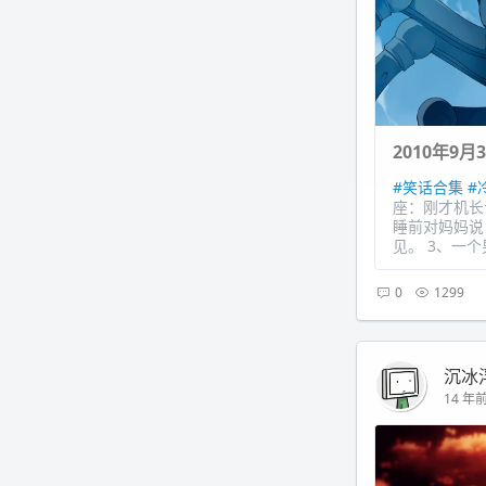
2010年9月
#笑话合集
#
座：刚才机长
睡前对妈妈说
见。 3、一个
0
1299
沉冰
14 年前 