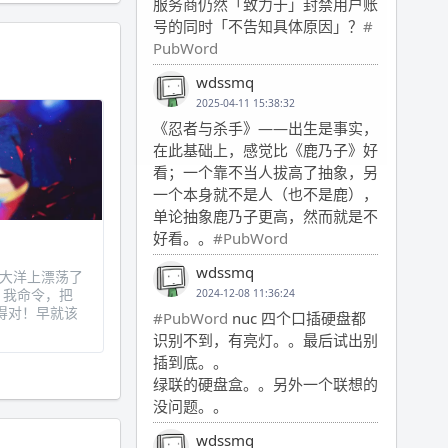
服务商仍然「致力于」封禁用户账
号的同时「不告知具体原因」？
#
PubWord
wdssmq
2025-04-11 15:38:32
《忍者与杀手》——出生是事实，
在此基础上，感觉比《鹿乃子》好
看；一个靠不当人拔高了抽象，另
一个本身就不是人（也不是鹿），
单论抽象鹿乃子更高，然而就是不
好看。。
#PubWord
wdssmq
船在大洋上漂荡了
，我命令，把
2024-12-08 11:36:24
得对！早就该
#PubWord
nuc 四个口插硬盘都
识别不到，有亮灯。。最后试出别
插到底。。
绿联的硬盘盒。。另外一个联想的
没问题。。
wdssmq