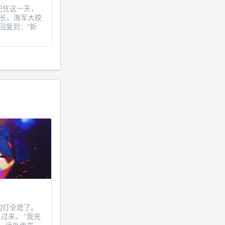
远记住这一天，
舰长、海军大校
回复到：“新
室的灯全熄了。
过来。 “我完