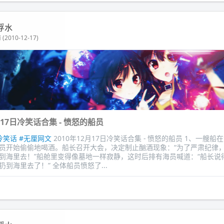
浮水
(2010-12-17)
月17日冷笑话合集 - 愤怒的船员
冷笑话
#无厘网文
2010年12月17日冷笑话合集 - 愤怒的船员 1、一艘
员开始偷偷地喝酒。船长召开大会，决定制止酗酒现象：“为了严肃纪律
到海里去！”船舱里变得像墓地一样寂静，这时后排有海员喊道：“船长说
到海里去了！” 全体船员愤怒了...