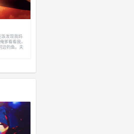
年 11 月底发现 B 站上线了这部，
直到前几天才看完，还是分两次看
的。。接下来有五项是 2019 年
的，都是电影 —— 略长的待办列
表。。
午吃饭发现我妈
 俺爹看看我，
在河边钓鱼。夫