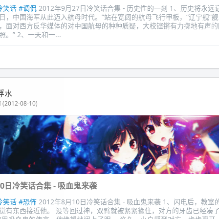
冷笑话
#调侃
2012年9月27日冷笑话合集 - 历史性的一刻 1、历史将永
月25日，中国海军从此迈入航母时代。”站在宽阔的航母飞行甲板，“辽宁舰”
，面对西方反华媒体的对中国航母的种种质疑，大校铿锵有力掷地有声的
。” 2、一天和一...
浮水
(2012-08-10)
月10日冷笑话合集 - 吸血鬼来袭
冷笑话
#恐怖
2012年8月10日冷笑话合集 - 吸血鬼来袭 1、闪电后，教
觉有东西接近他。 没等回过神，双臂就被紧紧箍住，对方的牙齿已经凑了