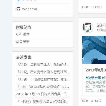
0
1283
wdssmq
沉冰
附属站点
13 年前 
GM_脚本
咸鱼纪要
最近发表
「AI 说」单机版三体人：孤独的终极形态
2013年8月
「AI 说」所以为什么没人想到过西西弗斯的膝盖状态？
#笑话合集
#
「AI 说」卡珊德拉和祥林嫂：真话者的悲剧
孙悟空啊禽兽
它，竟然他妈
「小坑」VirtualBox 虚拟机的 headless 启动方式
谣言。 大概内
2012 年 9 月 18 日冷笑话合集 - 千万别惹女人
0
1319
「小代码」搜狗输入法自定义短语分片管理「Python」