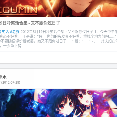
月19日冷笑话合集 - 又不跟你过日子
冷笑话
#老婆
2012年8月19日冷笑话合集 - 又不跟你过日子 1、今天中
真心不好看。 于是说：“妈， 你剪的头发真不好看，重找个地方剪吧……”
你不要随便评价我老婆，她又不跟你过日子……” 我：“……” 2、一对夫妇
一会鱼上钩...
浮水
(2012-07-28)