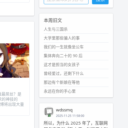
本周旧文
人生与三国杀
大学里那些骗人的事
我们的一生就像坐公车
集体奔向二十的 90 后
这才是担当的女孩子
曾经爱过，还剩下什么
那边有个新娘在等他
永远在你的手心里
上谁最屌丝？是
求的神技的
微博将出现大量
wdssmq
2025-11-25 11:58:00
所以，为什么 2025 年了，互联网