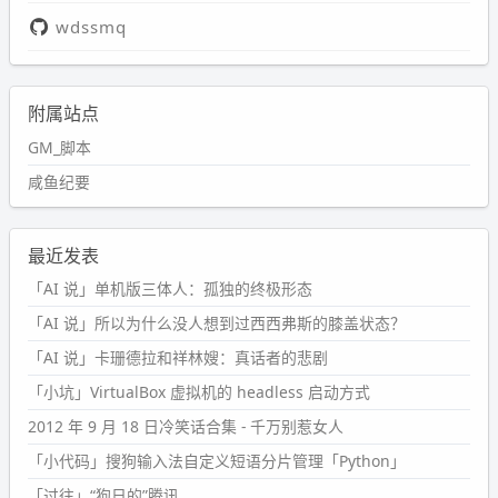
wdssmq
附属站点
GM_脚本
咸鱼纪要
最近发表
「AI 说」单机版三体人：孤独的终极形态
「AI 说」所以为什么没人想到过西西弗斯的膝盖状态？
「AI 说」卡珊德拉和祥林嫂：真话者的悲剧
「小坑」VirtualBox 虚拟机的 headless 启动方式
2012 年 9 月 18 日冷笑话合集 - 千万别惹女人
「小代码」搜狗输入法自定义短语分片管理「Python」
「过往」“狗日的”腾讯