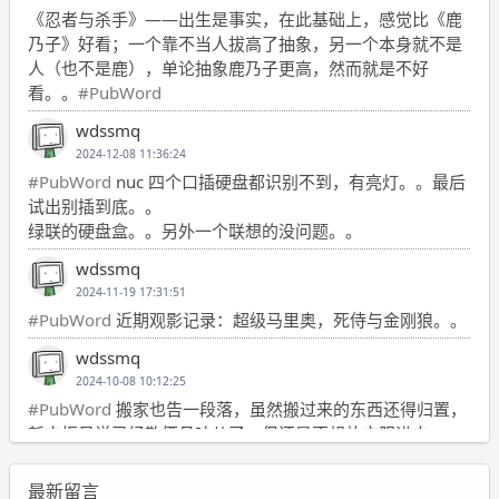
《忍者与杀手》——出生是事实，在此基础上，感觉比《鹿
乃子》好看；一个靠不当人拔高了抽象，另一个本身就不是
人（也不是鹿），单论抽象鹿乃子更高，然而就是不好
看。。
#PubWord
wdssmq
2024-12-08 11:36:24
#PubWord
nuc 四个口插硬盘都识别不到，有亮灯。。最后
试出别插到底。。
绿联的硬盘盒。。另外一个联想的没问题。。
wdssmq
2024-11-19 17:31:51
#PubWord
近期观影记录：超级马里奥，死侍与金刚狼。。
wdssmq
2024-10-08 10:12:25
#PubWord
搬家也告一段落，虽然搬过来的东西还得归置，
新衣柜虽说已经散俩月味儿了，但还是不想放衣服进去。
wdssmq
最新留言
2024-09-23 21:00:49