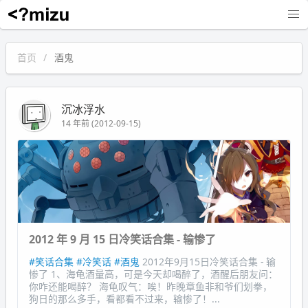
沉冰浮水
首页
酒鬼
沉冰浮水
14 年前 (2012-09-15)
2012 年 9 月 15 日冷笑话合集 - 输惨了
#笑话合集
#冷笑话
#酒鬼
2012年9月15日冷笑话合集 - 输
惨了 1、海龟酒量高，可是今天却喝醉了，酒醒后朋友问：
你咋还能喝醉？ 海龟叹气：唉！昨晚章鱼非和爷们划拳，
狗日的那么多手，看都看不过来，输惨了！...