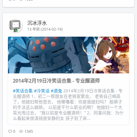
沉冰浮水
13 年前 (2014-02-19)
2014年2月19日冷笑话合集 - 专业醒酒师
#笑话合集
#冷笑话
#酒鬼
2014年2月19日冷笑话合集 - 专
业醒酒师 1、初二一帮朋友在老铁家聚会， 老铁自己喝高
了，他媳妇帮他宽衣， 他嘟囔着：你是我媳妇吗？ 脱裤子
的手法这么娴熟， 以前是干什么职业的啊？ 他媳妇一个大
耳光甩过去， “我以前是专业醒酒师！” 2、同事问我：为什
么看起来很清纯很安静的女 孩子到了床...
0
1345