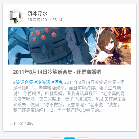
沉冰浮水
15 年前 (2011-08-14)
2011年8月14日冷笑话合集 - 还是离婚吧
#笑话合集
#冷笑话
#酒鬼
2011年8月14日冷笑话合集 - 还
是离婚吧 1、老李嗜酒如命，而且每喝必醉。妻子生气地
说：“你再喝酒，咱就离婚，看我说话算数不！”老李真的两
天没有喝酒，第三天晚上，妻子下班回来，见丈夫在屋里踱
来踱去，便问：“你不做饭，又想啥呢？”老李说：“我想，
我们还是离婚吧！” 2、当年我还是QQ会员的...
1
1380