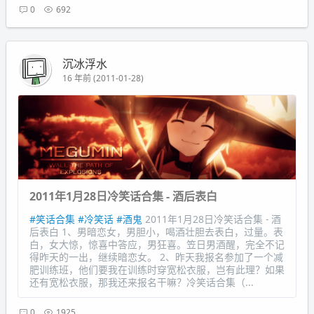
0
692
沉冰浮水
16 年前 (2011-01-28)
2011年1月28日冷笑话合集 - 酒后表白
#笑话合集
#冷笑话
#酒鬼
2011年1月28日冷笑话合集 - 酒
后表白 1、男暗恋女，男胆小，喝酒壮胆去表白，过量。表
白，女大惊，惊喜中答应，男狂喜。笠日男酒醒，完全不记
得昨天的一出，继续暗恋女。 2、昨天我报名参加了一个减
肥训练班，他们要我在训练时穿宽松衣服，岂有此理？如果
还有宽松衣服，那我还来报名干嘛？冷笑话合集（...
0
1925