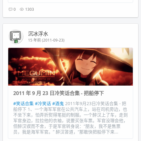
0
1303
沉冰浮水
15 年前 (2011-09-23)
2011 年 9 月 23 日冷笑话合集 - 把船停下
#笑话合集
#冷笑话
#酒鬼
2011年9月23日冷笑话合集 - 把
船停下 1、一个海军军官在公共汽车上，站在司机旁边，也
不坐下来，怕弄折熨得笔挺的制服。一个醉汉上了车，走到
军官身边，拉拉他的衣袖，说要买张车票。军官没理会他，
但醉汉锲而不舍，于是军官转身说：“朋友，我不是售票
员，我是海军军官。” 醉汉答道，“那敢快把船停下来...