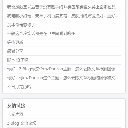
#PubWord
要不我每年汇总整理一次？？碎雨集_沉冰浮水_
我也是触宝以后苦于没有趁手的14键五笔键盘久矣上面那位兄台用的百度双键点划布局我也用过很久，那个皮肤做得很粗糙，个别键位的触发区域是错位的，快速打字时很容易出错，修改它的皮肤文件校正后勉强能用，但早年出的皮肤分辨率太低，实在谈不上美观。百度小米定制版的商店里有一个"小黑板"皮肤还不错(百度官方输入法商店里没有)，但那个风格我不喜欢这两天找到了一个叫"森林集"的公众号，开发了海量的皮肤，很多都有14键版本，付费但很便宜，几块钱，终于有自己满意的输入法了搜了一下，这个工作室还是百度的官方合作伙伴，不知道为什么14键作品都不在官方商店上架，难道是百度官方在刻意放弃14键？
第1页
https://www.
wdssmq.com/tag/%E7%A2%8E%E9%9
我电脑小狼毫，安卓手机百度五笔，皮肤用的双键点划，挺好的。
B
%A8%E9%9B%86/
沉冰哥俺想你了
wdssmq
一般这个冷笑话都是在卫生间看到的多
2024-09-23 20:58:40
#PubWord
所以，不带这条的话，2024 年目前只发了 13
等待更新
条嘟？？？？
感谢分享
wdssmq
脚本 没了啊
2024-09-15 10:32:07
你好，Z-Blog你这个mzDanron主题，怎么去除文章标题图像和文章摘要，仅显示标题，感谢回复！
#PubWord
VSCode 内 git 操作卡住的时候没办法主动取消
一直是个痛点，一般都是推送或拉取，今天连提交都卡
你好，你mzDanron这个主题，怎么去除文章标题的图像和文章摘要！仅显示标题，感谢回复解决！
了。。
不日月觉历哈
wdssmq
2024-09-11 08:45:43
友情链接
#PubWord
又一个夏天过去了，所以今年也没买防水鞋套；
然后天凉了，为了应对踢被子买了睡袋，不知道 1.2 米会不
吉光片羽
会略窄。。
Z-Blog 交流论坛