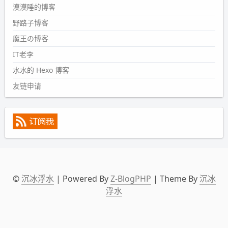
wdssmq
漠漠睡的博客
2024-09-09 19:43:00
野路子博客
#PubWord
《五至七时的克莱奥》，2018 年 6 月加入列
表，21 年 11 月底发现 B 站上线了这部，直到前几天才看
魔王の博客
完，还是分两次看的。。接下来有五项是 2019 年的，都是
IT老李
电影 —— 略长的待办列表。。
水水的 Hexo 博客
友链申请
©
沉冰浮水
| Powered By
Z-BlogPHP
| Theme By
沉冰
浮水