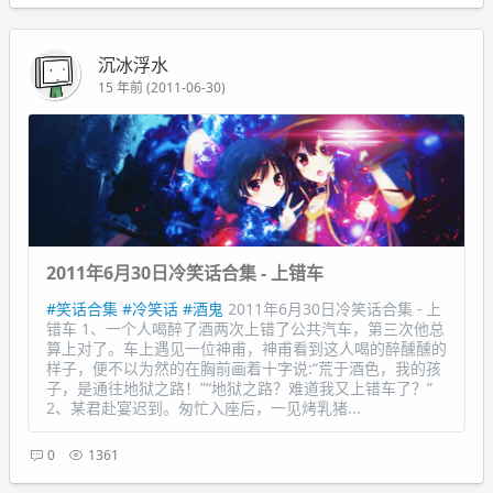
沉冰浮水
15 年前 (2011-06-30)
2011年6月30日冷笑话合集 - 上错车
#笑话合集
#冷笑话
#酒鬼
2011年6月30日冷笑话合集 - 上
错车 1、一个人喝醉了酒两次上错了公共汽车，第三次他总
算上对了。车上遇见一位神甫，神甫看到这人喝的醉醺醺的
样子，便不以为然的在胸前画着十字说:“荒于酒色，我的孩
子，是通往地狱之路！”“地狱之路？难道我又上错车了？”
2、某君赴宴迟到。匆忙入座后，一见烤乳猪...
0
1361