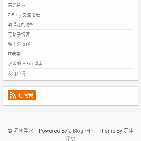
然后天凉了，为了应对踢被子买了睡袋，不知道 1.2 米会不
吉光片羽
会略窄。。
Z-Blog 交流论坛
wdssmq
漠漠睡的博客
2024-09-09 19:43:00
野路子博客
#PubWord
《五至七时的克莱奥》，2018 年 6 月加入列
表，21 年 11 月底发现 B 站上线了这部，直到前几天才看
魔王の博客
完，还是分两次看的。。接下来有五项是 2019 年的，都是
IT老李
电影 —— 略长的待办列表。。
水水的 Hexo 博客
友链申请
©
沉冰浮水
| Powered By
Z-BlogPHP
| Theme By
沉冰
浮水