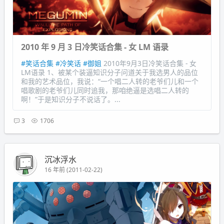
2010 年 9 月 3 日冷笑话合集 - 女 LM 语录
#笑话合集
#冷笑话
#御姐
2010年9月3日冷笑话合集 - 女
LM语录 1、被某个装逼知识分子问道关于我选男人的品位
和我的艺术品位，我说：“一个唱二人转的老爷们儿和一个
唱歌剧的老爷们儿同时追我，那咱绝逼是选唱二人转的
啊！”于是知识分子不说话了。...
3
1706
沉冰浮水
16 年前 (2011-02-22)