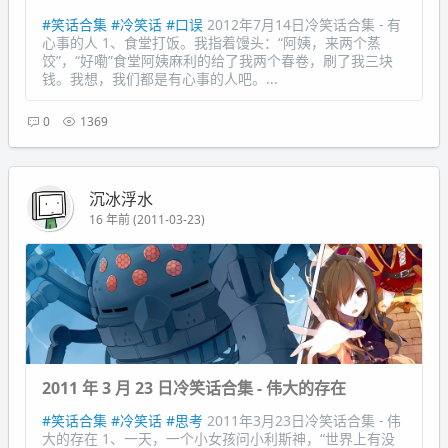
#笑话合集
#冷笑话
#口误
2012年7月14日冷笑话合集 - 有
心事的人 1、食堂打饭。我指着馒头：“阿姨，来两个蒸
饺”，“好嘞”食堂阿姨麻利的给了我两个春卷，刷了我三块
钱。我想，我们都是有心事的人吧。...
0
1369
沉冰浮水
16 年前 (2011-03-23)
2011 年 3 月 23 日冷笑话合集 - 伟大的存在
#笑话合集
#冷笑话
#思考
2011年3月23日冷笑话合集 - 伟
大的存在 1、一天，一个小女孩问小利斯神，“世界上有没