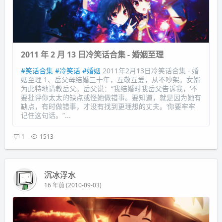
2011 年 2 月 13 日冷笑话合集 - 婚姻至理
#笑话合集
#冷笑话
#婚姻
2011年2月13日冷笑话合集 - 婚
姻至理 1、岳父母结婚三十年，互敬互爱，从不吵架。女婿
为此特地请教岳父。岳父说：“我结婚时我岳父告诉我，‘不
要批评你太太的缺点或怪她做错事。要知道，就是因为她有
缺点，有时做错事，才没有找到更理想的丈夫。’你要牢牢
记住这句话。”...
1
1513
沉冰浮水
16 年前 (2010-09-03)