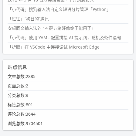
「小代码」搜狗输入法自定义短语分片管理「Python」
「过往」“狗日的”腾讯
安卓同文输入法的 14 键五笔好像终于能用了?
「小代码」使用 YAML 配置拼接 AI 提示词，随机及条件语句
「折腾」在 VSCode 中连接调试 Microsoft Edge
站点信息
文章总数:2885
页面总数:2
分类总数:9
标签总数:801
评论总数:3644
浏览总数:9704501