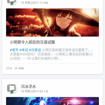
15 年前 (2011-11-04)
小明那令人抓狂的汉语试题
#老外
#考试
#冷笑话
小明又来折磨汉语考试的童鞋了。。
大家能Hold住吗？ 历史相关：–小明和三根羽毛的故事(小
心内伤）– –冷:让我们纠结的小明–...
0
688
沉冰浮水
16 年前 (2011-02-13)