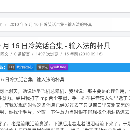
文
2010 年 9 月 16 日冷笑话合集 - 输入法的杯具
 9 月 16 日冷笑话合集 - 输入法的杯具
趣网文
0 条留言
1497 次浏览
16 年前 (2010-09-16)
建议：
 月 16 日冷笑话合集 - 输入法的杯具
m 网上聊天，她说她坐飞机总晕机，我想说：那主要是心理作用，你
注意力。结果我打了 mp 两个字母，手一抖在拼音输入法里选了 
快，等我发现的时候这条消息已经发过去了只见窗口里又粗又黑
用，你找个毛片，分散一下注意力当时恨不得想找个地洞钻进去
冒了，老是流眼泪流鼻涕。下课后走着走着眼泪就流下来了，于是