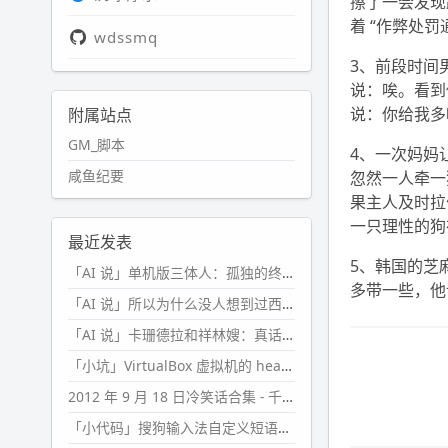
擦了一会发现
着 “作弊处罚
wdssmq
3、前段时间
说：唉。看到
说：你给我多
附属站点
GM_脚本
4、一次妈妈
咸鱼纪要
忽然一人牵一
果主人及时拉
一只理性的狗
最近发表
5、韩国的芝
「AI 说」单机版三体人：孤独的终极形态
多带一些，他说…
「AI 说」所以为什么没人想到过西西弗斯的膝盖状态？
「AI 说」卡珊德拉和祥林嫂：真话者的悲剧
「小坑」VirtualBox 虚拟机的 headless 启动方式
2012 年 9 月 18 日冷笑话合集 - 千万别惹女人
「小代码」搜狗输入法自定义短语分片管理「Python」