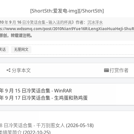
[ShortSth:爱发电-img][/ShortSth]
010 年 9 月 16 日冷笑话合集 - 输入法的杯具
》作者：
沉冰浮水
ps://www.wdssmq.com/post/2010Nian9Yue16RiLengXiaoHuaHeJi-Shu
原创，转载请注明。
笑话
无厘网文
分享本文
打赏作者
 年 9 月 15 日冷笑话合集 - WinRAR
0 年 9 月 17 日冷笑话合集 - 生鸡蛋和熟鸡蛋
月 18 日冷笑话合集 - 千万别惹女人
(2026-05-18)
类搞笑简介
(2022-10-25)