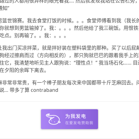
路过的人都用很异样的眼光看我…. 然后就发现我站在公告栏旁
通知”
男篮世锦赛。我去食堂打饭的时候。。。食堂师傅看到我（我长
你就想到男篮输掉了。我：。。。然后他给了我三碗饭。用恨铁
吃点。别再输了。。我：。。。
让我出门买凉拌菜，就是拌好装在塑料袋里的那种。买了以后屁
狗经过擦肩而过（方向相反的），那只狗就巴巴的跟着我手上的
住它，我清楚地听见主人跟狗说：“理性点！” 我当场石化…… 
在夕阳的余晖下离去。
麻非常非常贵，有一个棒子朋友每次来中国都带十斤芝麻回去。
 带多了算 contraband