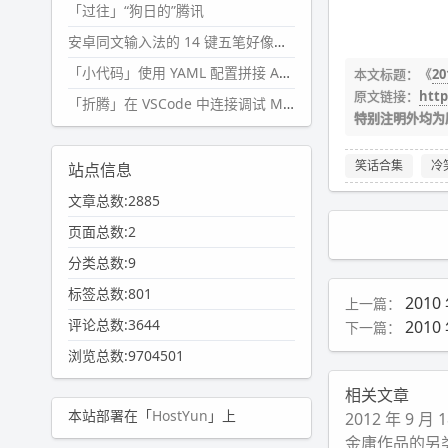
「过往」“狗日的”腾讯
安卓同文输入法的 14 键五笔好像终于能用了?
「小代码」使用 YAML 配置拼接 AI 提示词，随机及条件语句
本文标题：《
2
原文链接：
htt
「折腾」在 VSCode 中连接调试 Microsoft Edge
特别注明外均为
笑话合集
冷
站点信息
文章总数:2885
页面总数:2
分类总数:9
标签总数:801
2010
上一篇：
评论总数:3644
201
下一篇：
浏览总数:9704501
相关文章
本站部署在「
HostYun
」上
2012 年 9 
金庸作品的另