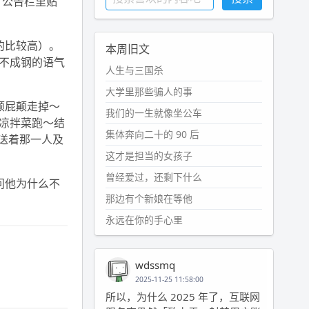
，公告栏里贴
的比较高）。
本周旧文
不成钢的语气
人生与三国杀
大学里那些骗人的事
颠屁颠走掉～
我们的一生就像坐公车
凉拌菜跑～结
集体奔向二十的 90 后
目送着那一人及
这才是担当的女孩子
曾经爱过，还剩下什么
问他为什么不
那边有个新娘在等他
永远在你的手心里
wdssmq
2025-11-25 11:58:00
所以，为什么 2025 年了，互联网