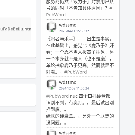
服务商仍然「致力于」封禁用户账
号的同时「不告知具体原因」？
#
PubWord
wdssmq
RuFaDeBeiJu.html
2025-04-11 15:38:32
《忍者与杀手》——出生是事实，
在此基础上，感觉比《鹿乃子》好
看；一个靠不当人拔高了抽象，另
一个本身就不是人（也不是鹿），
单论抽象鹿乃子更高，然而就是不
好看。。
#PubWord
wdssmq
2024-12-08 11:36:24
#PubWord
nuc 四个口插硬盘都
识别不到，有亮灯。。最后试出别
插到底。。
绿联的硬盘盒。。另外一个联想的
没问题。。
wdssmq