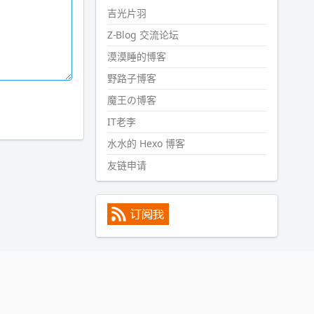
#PubWord
所以，不带这条的
吉光片羽
话，2024 年目前只发了 13 条
Z-Blog 交流论坛
嘟？？？？
漠漠睡的博客
wdssmq
2024-09-15 10:32:07
野路子博客
#PubWord
VSCode 内 git 操作卡
魔王の博客
住的时候没办法主动取消一直是个
IT老李
痛点，一般都是推送或拉取，今天
连提交都卡了。。
水水的 Hexo 博客
wdssmq
友链申请
2024-09-11 08:45:43
#PubWord
又一个夏天过去了，
所以今年也没买防水鞋套；然后天
凉了，为了应对踢被子买了睡袋，
不知道 1.2 米会不会略窄。。
wdssmq
2024-09-09 19:43:00
#PubWord
《五至七时的克莱
奥》，2018 年 6 月加入列表，21