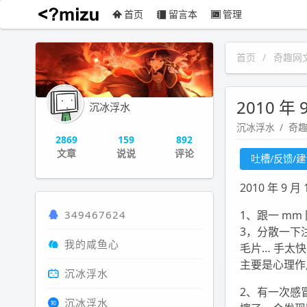
首页
留言本
管理
沉冰浮水
首页
奇趣网
2010 年
沉冰浮水
沉冰浮水
奇
2869
159
892
文章
说说
评论
吐槽/反馈/
2010 年 9
349467624
1、跟一 m
3，分散一下
我的咸鱼心
毛片… 手太
主要是心理作
沉冰浮水
2、有一次感
沉冰浮水