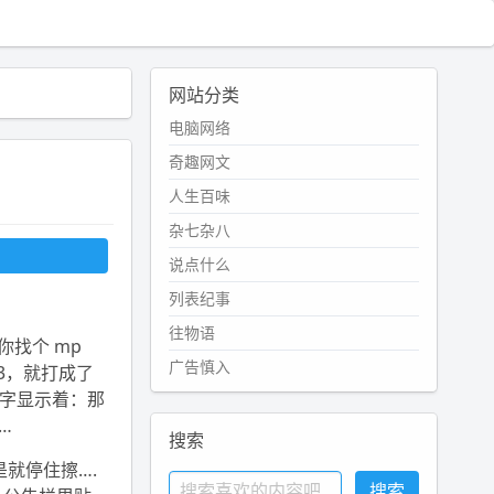
网站分类
电脑网络
奇趣网文
人生百味
杂七杂八
说点什么
列表纪事
往物语
找个 mp
广告慎入
3，就打成了
的字显示着：那
…
搜索
就停住擦….