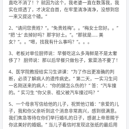
直吃不消了！？就因为这个，我老婆一直在数落我，我
实在烦透了，才决定自首，在牢里清净清净，没想到您
一来又提这个碴。”
2、“请问您贵姓？”。“免贵姓梅”。。“梅女士您好。。”
“把 ‘士’ 去掉好吗？那字好土。”。“那就是….. 美
女？”。。“嗯，找我有什么事吗？”。。。
3、老板对单位厨师说：早餐吃这么多海鲜是不是太奢
侈了？ 厨师说：那以后早餐只做包子，紫菜汤不要了！
4、医学院教授给实习生讲课：“为了作出更准确的判
断，必须了解病人的遗传病史。” 第二天，一实习生问
一名刚送来的病人：“你的腿怎么伤的？” 答：“汽车撞
的。” 实习生 “你父亲、祖父被汽车撞过吗？”
5、一个母亲写信给他的儿子，祝贺他订婚：”亲爱的儿
子，我和你父亲听到这个消息非常高兴，感到很满意。
我们焦急等待在你们举行婚礼的日子，感谢上帝恩赐于
你这美好的婚姻。” 当儿子看信时发现这张纸的最后用