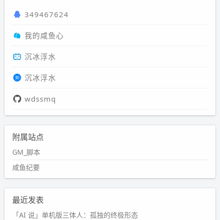
349467624
我的咸鱼心
沉冰浮水
沉冰浮水
wdssmq
附属站点
GM_脚本
咸鱼纪要
最近发表
「AI 说」单机版三体人：孤独的终极形态