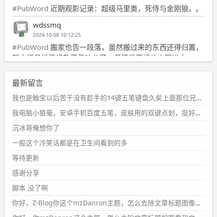
#PubWord
近期观影记录：超级马里奥，死侍与金刚狼。。
wdssmq
2024-10-08 10:12:25
#PubWord
搬家也告一段落，虽然搬过来的东西还得归置，
新衣柜虽说已经散俩月味儿了，但还是不想放衣服进去。
wdssmq
最新留言
2024-09-23 21:00:49
#PubWord
要不我每年汇总整理一次？？碎雨集_沉冰浮水_
我也是触宝以后苦于没有趁手的14键五笔键盘久矣上面那位兄台用的百度双键点划布局我也用过很久，那个皮肤做得很粗糙，个别键位的触发区域是错位的，快速打字时很容易出错，修改它的皮肤文件校正后勉强能用，但早年出的皮肤分辨率太低，实在谈不上美观。百度小米定制版的商店里有一个"小黑板"皮肤还不错(百度官方输入法商店里没有)，但那个风格我不喜欢这两天找到了一个叫"森林集"的公众号，开发了海量的皮肤，很多都有14键版本，付费但很便宜，几块钱，终于有自己满意的输入法了搜了一下，这个工作室还是百度的官方合作伙伴，不知道为什么14键作品都不在官方商店上架，难道是百度官方在刻意放弃14键？
第1页
https://www.
wdssmq.com/tag/%E7%A2%8E%E9%9
我电脑小狼毫，安卓手机百度五笔，皮肤用的双键点划，挺好的。
B
%A8%E9%9B%86/
沉冰哥俺想你了
wdssmq
一般这个冷笑话都是在卫生间看到的多
2024-09-23 20:58:40
#PubWord
所以，不带这条的话，2024 年目前只发了 13
等待更新
条嘟？？？？
感谢分享
wdssmq
脚本 没了啊
2024-09-15 10:32:07
你好，Z-Blog你这个mzDanron主题，怎么去除文章标题图像和文章摘要，仅显示标题，感谢回复！
#PubWord
VSCode 内 git 操作卡住的时候没办法主动取消
一直是个痛点，一般都是推送或拉取，今天连提交都卡