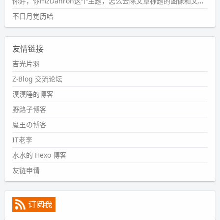
你好，你mzDanron这个主题，怎么去除文章标题的图像和文章摘要！仅显示标题，感谢回复解决！
了。。
不日月觉历哈
wdssmq
2024-09-11 08:45:43
友情链接
#PubWord
又一个夏天过去了，所以今年也没买防水鞋套；
然后天凉了，为了应对踢被子买了睡袋，不知道 1.2 米会不
吉光片羽
会略窄。。
Z-Blog 交流论坛
wdssmq
漠漠睡的博客
2024-09-09 19:43:00
野路子博客
#PubWord
《五至七时的克莱奥》，2018 年 6 月加入列
表，21 年 11 月底发现 B 站上线了这部，直到前几天才看
魔王の博客
完，还是分两次看的。。接下来有五项是 2019 年的，都是
IT老李
电影 —— 略长的待办列表。。
水水的 Hexo 博客
友链申请