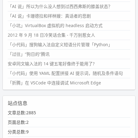
「AI 说」所以为什么没人想到过西西弗斯的膝盖状态？
「AI 说」卡珊德拉和祥林嫂：真话者的悲剧
「小坑」VirtualBox 虚拟机的 headless 启动方式
2012 年 9 月 18 日冷笑话合集 - 千万别惹女人
「小代码」搜狗输入法自定义短语分片管理「Python」
「过往」“狗日的”腾讯
安卓同文输入法的 14 键五笔好像终于能用了?
「小代码」使用 YAML 配置拼接 AI 提示词，随机及条件语句
「折腾」在 VSCode 中连接调试 Microsoft Edge
站点信息
文章总数:2885
页面总数:2
分类总数:9