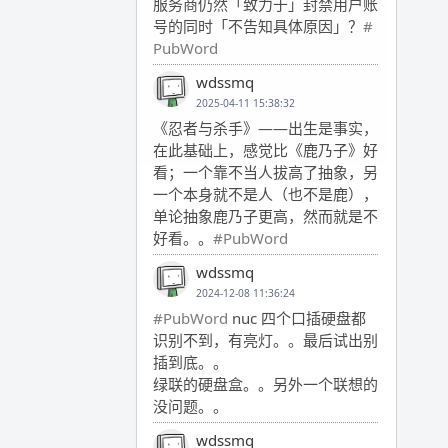
服务商仍然「致力于」封禁用户账
号的同时「不告知具体原因」？
#
PubWord
wdssmq
2025-04-11 15:38:32
《忍者与杀手》——出生是事实，
在此基础上，感觉比《鹿乃子》好
看；一个靠不当人拔高了抽象，另
一个本身就不是人（也不是鹿），
单论抽象鹿乃子更高，然而就是不
好看。。
#PubWord
wdssmq
2024-12-08 11:36:24
#PubWord
nuc 四个口插硬盘都
识别不到，有亮灯。。最后试出别
插到底。。
绿联的硬盘盒。。另外一个联想的
没问题。。
wdssmq