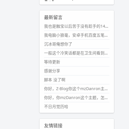
2024-11-19 17:31:51
#PubWord
近期观影记录：超级
最新留言
马里奥，死侍与金刚狼。。
我也是触宝以后苦于没有趁手的14键五笔键盘久矣上面那位兄台用的百度双键点划布局我也用过很久，那个皮肤做得很粗糙，个别键位的触发区域是错位的，快速打字时很容易出错，修改它的皮肤文件校正后勉强能用，但早年出的皮肤分辨率太低，实在谈不上美观。百度小米定制版的商店里有一个"小黑板"皮肤还不错(百度官方输入法商店里没有)，但那个风格我不喜欢这两天找到了一个叫"森林集"的公众号，开发了海量的皮肤，很多都有14键版本，付费但很便宜，几块钱，终于有自己满意的输入法了搜了一下，这个工作室还是百度的官方合作伙伴，不知道为什么14键作品都不在官方商店上架，难道是百度官方在刻意放弃14键？
wdssmq
2024-10-08 10:12:25
我电脑小狼毫，安卓手机百度五笔，皮肤用的双键点划，挺好的。
#PubWord
搬家也告一段落，虽
沉冰哥俺想你了
然搬过来的东西还得归置，新衣柜
虽说已经散俩月味儿了，但还是不
一般这个冷笑话都是在卫生间看到的多
想放衣服进去。
等待更新
wdssmq
感谢分享
2024-09-23 21:00:49
脚本 没了啊
#PubWord
要不我每年汇总整理
一次？？碎雨集_沉冰浮水_第1页
你好，Z-Blog你这个mzDanron主题，怎么去除文章标题图像和文章摘要，仅显示标题，感谢回复！
https://www.
wdssmq.com/ta
你好，你mzDanron这个主题，怎么去除文章标题的图像和文章摘要！仅显示标题，感谢回复解决！
g/%E7%A2%8E%E9%9B
%A8%E
不日月觉历哈
9%9B%86/
wdssmq
2024-09-23 20:58:40
友情链接