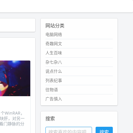
网站分类
电脑网络
奇趣网文
人生百味
杂七杂八
说点什么
列表纪事
往物语
广告慎入
了个WinRAR，
搜索
一块肝，对另一
看门静脉的分