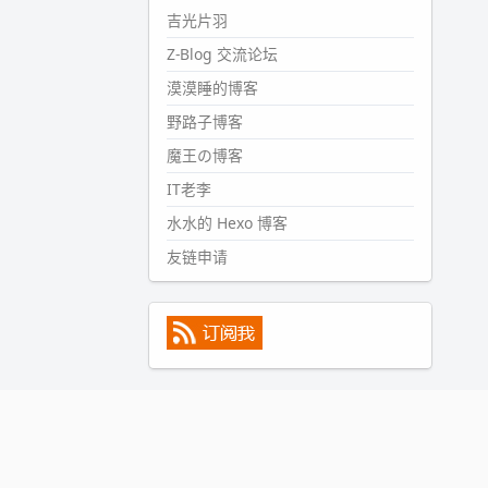
#PubWord
所以，不带这条的
吉光片羽
话，2024 年目前只发了 13 条
Z-Blog 交流论坛
嘟？？？？
漠漠睡的博客
wdssmq
2024-09-15 10:32:07
野路子博客
#PubWord
VSCode 内 git 操作卡
魔王の博客
住的时候没办法主动取消一直是个
IT老李
痛点，一般都是推送或拉取，今天
连提交都卡了。。
水水的 Hexo 博客
wdssmq
友链申请
2024-09-11 08:45:43
#PubWord
又一个夏天过去了，
所以今年也没买防水鞋套；然后天
凉了，为了应对踢被子买了睡袋，
不知道 1.2 米会不会略窄。。
wdssmq
2024-09-09 19:43:00
#PubWord
《五至七时的克莱
奥》，2018 年 6 月加入列表，21