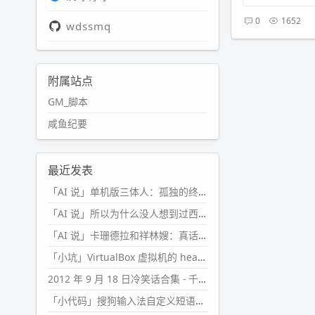
0
1652
wdssmq
附属站点
GM_脚本
咸鱼纪要
最近发表
「AI 说」单机版三体人：孤独的终极形态
「AI 说」所以为什么没人想到过西西弗斯的膝盖状态？
「AI 说」卡珊德拉和祥林嫂：真话者的悲剧
「小坑」VirtualBox 虚拟机的 headless 启动方式
2012 年 9 月 18 日冷笑话合集 - 千万别惹女人
「小代码」搜狗输入法自定义短语分片管理「Python」