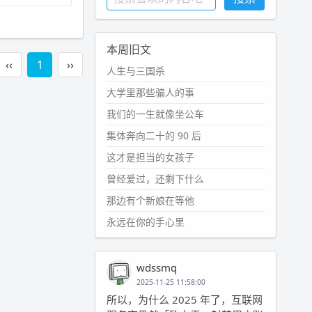
本周旧文
‹‹
1
››
人生与三国杀
大学里那些骗人的事
我们的一生就像坐公车
集体奔向二十的 90 后
这才是担当的女孩子
曾经爱过，还剩下什么
那边有个新娘在等他
永远在你的手心里
wdssmq
2025-11-25 11:58:00
所以，为什么 2025 年了，互联网