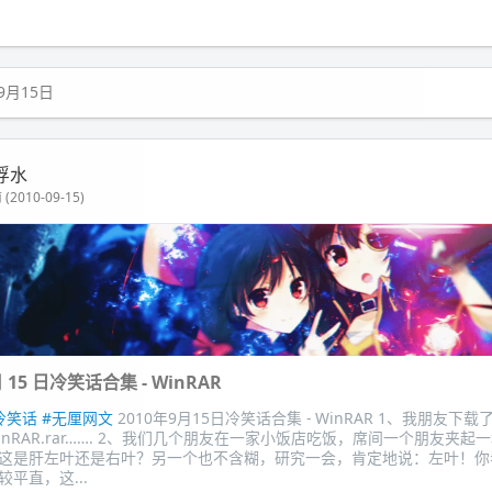
9月15日
浮水
(2010-09-15)
 月 15 日冷笑话合集 - WinRAR
冷笑话
#无厘网文
2010年9月15日冷笑话合集 - WinRAR 1、我朋友下载
nRAR.rar……. 2、我们几个朋友在一家小饭店吃饭，席间一个朋友夹起
这是肝左叶还是右叶？另一个也不含糊，研究一会，肯定地说：左叶！你
平直，这...