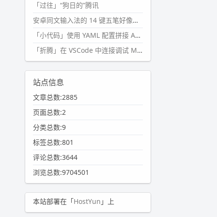
「过往」“狗日的”腾讯
安卓同文输入法的 14 键五笔好像终于能用了?
「小代码」使用 YAML 配置拼接 AI 提示词，随机及条件语句
「折腾」在 VSCode 中连接调试 Microsoft Edge
站点信息
文章总数:2885
页面总数:2
分类总数:9
标签总数:801
评论总数:3644
浏览总数:9704501
本站部署在「
HostYun
」上