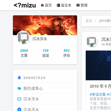
首页
留言本
管理
沉冰浮水
首页
2010年
沉冰浮水
沉冰
16 年前 
2869
159
892
文章
说说
评论
349467624
2010 年 9
我的咸鱼心
#笑话合集
#
沉冰浮水
结果发现是Wi
个说：你说，
支走行角度比较
沉冰浮水