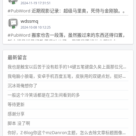
2024-11-19 17:31:51
#PubWord
近期观影记录：超级马里奥，死侍与金刚狼。。
wdssmq
2024-10-08 10:12:25
#PubWord
搬家也告一段落，虽然搬过来的东西还得归置，
新衣柜虽说已经散俩月味儿了，但还是不想放衣服进去。
wdssmq
最新留言
2024-09-23 21:00:49
#PubWord
要不我每年汇总整理一次？？碎雨集_沉冰浮水_
我也是触宝以后苦于没有趁手的14键五笔键盘久矣上面那位兄台用的百度双键点划布局我也用过很久，那个皮肤做得很粗糙，个别键位的触发区域是错位的，快速打字时很容易出错，修改它的皮肤文件校正后勉强能用，但早年出的皮肤分辨率太低，实在谈不上美观。百度小米定制版的商店里有一个"小黑板"皮肤还不错(百度官方输入法商店里没有)，但那个风格我不喜欢这两天找到了一个叫"森林集"的公众号，开发了海量的皮肤，很多都有14键版本，付费但很便宜，几块钱，终于有自己满意的输入法了搜了一下，这个工作室还是百度的官方合作伙伴，不知道为什么14键作品都不在官方商店上架，难道是百度官方在刻意放弃14键？
第1页
https://www.
wdssmq.com/tag/%E7%A2%8E%E9%9
我电脑小狼毫，安卓手机百度五笔，皮肤用的双键点划，挺好的。
B
%A8%E9%9B%86/
沉冰哥俺想你了
wdssmq
一般这个冷笑话都是在卫生间看到的多
2024-09-23 20:58:40
#PubWord
所以，不带这条的话，2024 年目前只发了 13
等待更新
条嘟？？？？
感谢分享
wdssmq
脚本 没了啊
2024-09-15 10:32:07
你好，Z-Blog你这个mzDanron主题，怎么去除文章标题图像和文章摘要，仅显示标题，感谢回复！
#PubWord
VSCode 内 git 操作卡住的时候没办法主动取消