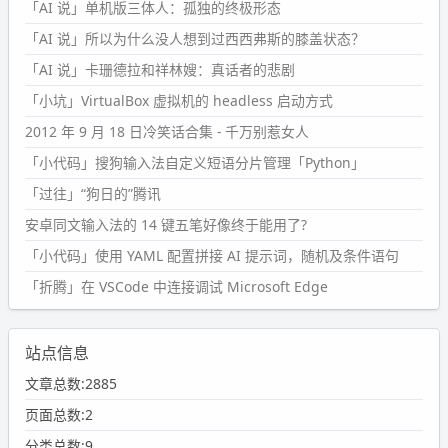
「AI 说」单机版三体人：孤独的终极形态
「AI 说」所以为什么没人想到过西西弗斯的膝盖状态？
「AI 说」卡珊德拉和祥林嫂：真话者的悲剧
「小坑」VirtualBox 虚拟机的 headless 启动方式
2012 年 9 月 18 日冷笑话合集 - 千万别惹女人
「小代码」搜狗输入法自定义短语分片管理「Python」
「过往」“狗日的”腾讯
安卓同文输入法的 14 键五笔好像终于能用了?
「小代码」使用 YAML 配置拼接 AI 提示词，随机及条件语句
「折腾」在 VSCode 中连接调试 Microsoft Edge
站点信息
文章总数:2885
页面总数:2
分类总数:9