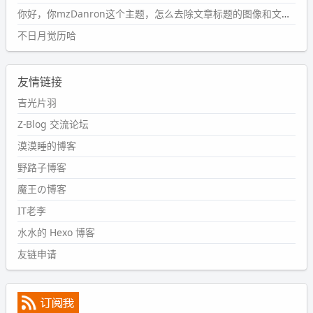
一直是个痛点，一般都是推送或拉取，今天连提交都卡
你好，你mzDanron这个主题，怎么去除文章标题的图像和文章摘要！仅显示标题，感谢回复解决！
了。。
不日月觉历哈
wdssmq
2024-09-11 08:45:43
友情链接
#PubWord
又一个夏天过去了，所以今年也没买防水鞋套；
然后天凉了，为了应对踢被子买了睡袋，不知道 1.2 米会不
吉光片羽
会略窄。。
Z-Blog 交流论坛
wdssmq
漠漠睡的博客
2024-09-09 19:43:00
野路子博客
#PubWord
《五至七时的克莱奥》，2018 年 6 月加入列
表，21 年 11 月底发现 B 站上线了这部，直到前几天才看
魔王の博客
完，还是分两次看的。。接下来有五项是 2019 年的，都是
IT老李
电影 —— 略长的待办列表。。
水水的 Hexo 博客
友链申请