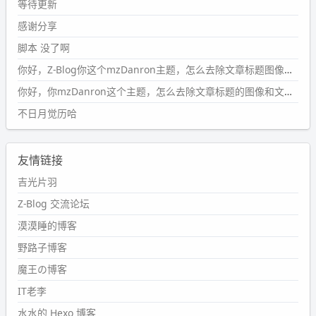
#PubWord
所以，不带这条的话，2024 年目前只发了 13
等待更新
条嘟？？？？
感谢分享
wdssmq
脚本 没了啊
2024-09-15 10:32:07
你好，Z-Blog你这个mzDanron主题，怎么去除文章标题图像和文章摘要，仅显示标题，感谢回复！
#PubWord
VSCode 内 git 操作卡住的时候没办法主动取消
一直是个痛点，一般都是推送或拉取，今天连提交都卡
你好，你mzDanron这个主题，怎么去除文章标题的图像和文章摘要！仅显示标题，感谢回复解决！
了。。
不日月觉历哈
wdssmq
2024-09-11 08:45:43
友情链接
#PubWord
又一个夏天过去了，所以今年也没买防水鞋套；
然后天凉了，为了应对踢被子买了睡袋，不知道 1.2 米会不
吉光片羽
会略窄。。
Z-Blog 交流论坛
wdssmq
漠漠睡的博客
2024-09-09 19:43:00
野路子博客
#PubWord
《五至七时的克莱奥》，2018 年 6 月加入列
表，21 年 11 月底发现 B 站上线了这部，直到前几天才看
魔王の博客
完，还是分两次看的。。接下来有五项是 2019 年的，都是
IT老李
电影 —— 略长的待办列表。。
水水的 Hexo 博客