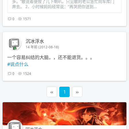
多。”敏说着便按了几下喇叭。只见敏的老公急忙向车库门
奔去。 2、小时候妈妈经常说：“再哭把你送到...
0
1571
沉冰浮水
14 年前 (2012-08-18)
一个容易纠结的大脑，，还不能退货。。。
#说点什么
0
1524
‹‹
1
››