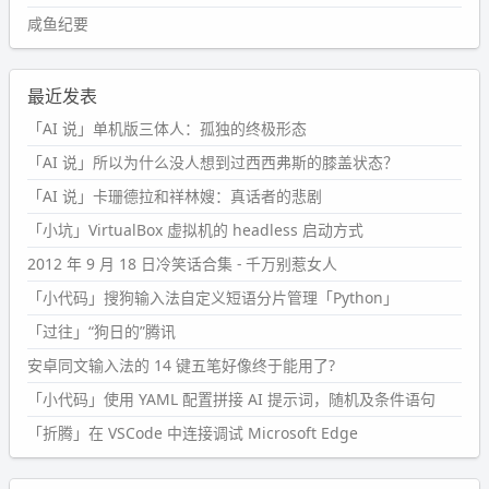
咸鱼纪要
最近发表
「AI 说」单机版三体人：孤独的终极形态
「AI 说」所以为什么没人想到过西西弗斯的膝盖状态？
「AI 说」卡珊德拉和祥林嫂：真话者的悲剧
「小坑」VirtualBox 虚拟机的 headless 启动方式
2012 年 9 月 18 日冷笑话合集 - 千万别惹女人
「小代码」搜狗输入法自定义短语分片管理「Python」
「过往」“狗日的”腾讯
安卓同文输入法的 14 键五笔好像终于能用了?
「小代码」使用 YAML 配置拼接 AI 提示词，随机及条件语句
「折腾」在 VSCode 中连接调试 Microsoft Edge