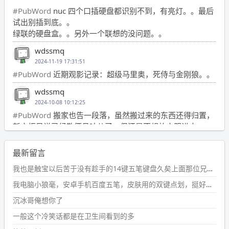
#PubWord
nuc 四个口插硬盘都识别不到，有亮灯。。最后
试出别插到底。。
绿联的硬盘盒。。另外一个联想的没问题。。
wdssmq
2024-11-19 17:31:51
#PubWord
近期观影记录：超级马里奥，死侍与金刚狼。。
wdssmq
2024-10-08 10:12:25
#PubWord
搬家也告一段落，虽然搬过来的东西还得归置，
新衣柜虽说已经散俩月味儿了，但还是不想放衣服进去。
wdssmq
最新留言
2024-09-23 21:00:49
#PubWord
要不我每年汇总整理一次？？碎雨集_沉冰浮水_
我也是触宝以后苦于没有趁手的14键五笔键盘久矣上面那位兄台用的百度双键点划布局我也用过很久，那个皮肤做得很粗糙，个别键位的触发区域是错位的，快速打字时很容易出错，修改它的皮肤文件校正后勉强能用，但早年出的皮肤分辨率太低，实在谈不上美观。百度小米定制版的商店里有一个"小黑板"皮肤还不错(百度官方输入法商店里没有)，但那个风格我不喜欢这两天找到了一个叫"森林集"的公众号，开发了海量的皮肤，很多都有14键版本，付费但很便宜，几块钱，终于有自己满意的输入法了搜了一下，这个工作室还是百度的官方合作伙伴，不知道为什么14键作品都不在官方商店上架，难道是百度官方在刻意放弃14键？
第1页
https://www.
wdssmq.com/tag/%E7%A2%8E%E9%9
我电脑小狼毫，安卓手机百度五笔，皮肤用的双键点划，挺好的。
B
%A8%E9%9B%86/
沉冰哥俺想你了
wdssmq
一般这个冷笑话都是在卫生间看到的多
2024-09-23 20:58:40