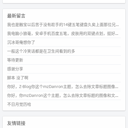
新衣柜虽说已经散俩月味儿了，但还是不想放衣服进去。
wdssmq
最新留言
2024-09-23 21:00:49
#PubWord
要不我每年汇总整理一次？？碎雨集_沉冰浮水_
我也是触宝以后苦于没有趁手的14键五笔键盘久矣上面那位兄台用的百度双键点划布局我也用过很久，那个皮肤做得很粗糙，个别键位的触发区域是错位的，快速打字时很容易出错，修改它的皮肤文件校正后勉强能用，但早年出的皮肤分辨率太低，实在谈不上美观。百度小米定制版的商店里有一个"小黑板"皮肤还不错(百度官方输入法商店里没有)，但那个风格我不喜欢这两天找到了一个叫"森林集"的公众号，开发了海量的皮肤，很多都有14键版本，付费但很便宜，几块钱，终于有自己满意的输入法了搜了一下，这个工作室还是百度的官方合作伙伴，不知道为什么14键作品都不在官方商店上架，难道是百度官方在刻意放弃14键？
第1页
https://www.
wdssmq.com/tag/%E7%A2%8E%E9%9
我电脑小狼毫，安卓手机百度五笔，皮肤用的双键点划，挺好的。
B
%A8%E9%9B%86/
沉冰哥俺想你了
wdssmq
一般这个冷笑话都是在卫生间看到的多
2024-09-23 20:58:40
#PubWord
所以，不带这条的话，2024 年目前只发了 13
等待更新
条嘟？？？？
感谢分享
wdssmq
脚本 没了啊
2024-09-15 10:32:07
你好，Z-Blog你这个mzDanron主题，怎么去除文章标题图像和文章摘要，仅显示标题，感谢回复！
#PubWord
VSCode 内 git 操作卡住的时候没办法主动取消
一直是个痛点，一般都是推送或拉取，今天连提交都卡
你好，你mzDanron这个主题，怎么去除文章标题的图像和文章摘要！仅显示标题，感谢回复解决！
了。。
不日月觉历哈
wdssmq
2024-09-11 08:45:43
友情链接
#PubWord
又一个夏天过去了，所以今年也没买防水鞋套；