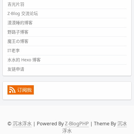
然后天凉了，为了应对踢被子买了睡袋，不知道 1.2 米会不
吉光片羽
会略窄。。
Z-Blog 交流论坛
wdssmq
漠漠睡的博客
2024-09-09 19:43:00
野路子博客
#PubWord
《五至七时的克莱奥》，2018 年 6 月加入列
表，21 年 11 月底发现 B 站上线了这部，直到前几天才看
魔王の博客
完，还是分两次看的。。接下来有五项是 2019 年的，都是
IT老李
电影 —— 略长的待办列表。。
水水的 Hexo 博客
友链申请
©
沉冰浮水
| Powered By
Z-BlogPHP
| Theme By
沉冰
浮水