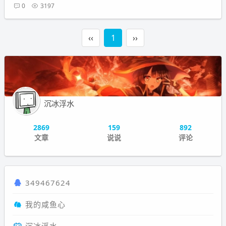
0
3197
‹‹
1
››
沉冰浮水
2869
159
892
文章
说说
评论
349467624
我的咸鱼心
沉冰浮水