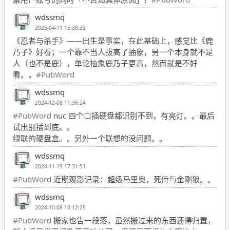
wdssmq
2025-04-11 15:38:32
《忍者与杀手》——出生是事实，在此基础上，感觉比《鹿
乃子》好看；一个靠不当人拔高了抽象，另一个本身就不是
人（也不是鹿），单论抽象鹿乃子更高，然而就是不好
看。。
#PubWord
wdssmq
2024-12-08 11:36:24
#PubWord
nuc 四个口插硬盘都识别不到，有亮灯。。最后
试出别插到底。。
绿联的硬盘盒。。另外一个联想的没问题。。
wdssmq
2024-11-19 17:31:51
#PubWord
近期观影记录：超级马里奥，死侍与金刚狼。。
wdssmq
2024-10-08 10:12:25
#PubWord
搬家也告一段落，虽然搬过来的东西还得归置，