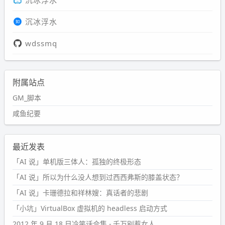
沉冰浮水
wdssmq
附属站点
GM_脚本
咸鱼纪要
最近发表
「AI 说」单机版三体人：孤独的终极形态
「AI 说」所以为什么没人想到过西西弗斯的膝盖状态？
「AI 说」卡珊德拉和祥林嫂：真话者的悲剧
「小坑」VirtualBox 虚拟机的 headless 启动方式
2012 年 9 月 18 日冷笑话合集 - 千万别惹女人