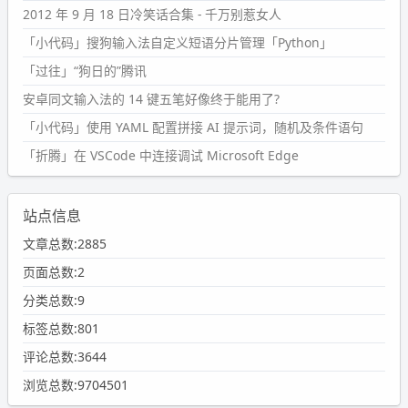
2012 年 9 月 18 日冷笑话合集 - 千万别惹女人
「小代码」搜狗输入法自定义短语分片管理「Python」
「过往」“狗日的”腾讯
安卓同文输入法的 14 键五笔好像终于能用了?
「小代码」使用 YAML 配置拼接 AI 提示词，随机及条件语句
「折腾」在 VSCode 中连接调试 Microsoft Edge
站点信息
文章总数:2885
页面总数:2
分类总数:9
标签总数:801
评论总数:3644
浏览总数:9704501