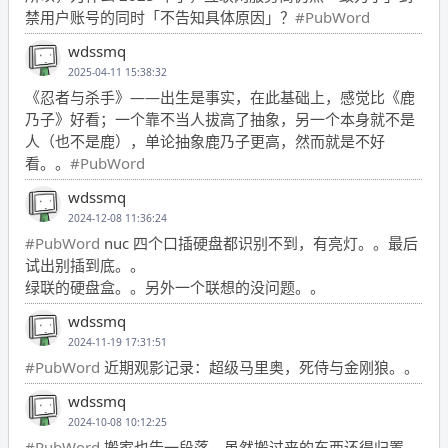
禁用户账号的同时「不告知具体原因」？
#PubWord
wdssmq
2025-04-11 15:38:32
《忍者与杀手》——出生是事实，在此基础上，感觉比《鹿
乃子》好看；一个靠不当人拔高了抽象，另一个本身就不是
人（也不是鹿），单论抽象鹿乃子更高，然而就是不好
看。。
#PubWord
wdssmq
2024-12-08 11:36:24
#PubWord
nuc 四个口插硬盘都识别不到，有亮灯。。最后
试出别插到底。。
绿联的硬盘盒。。另外一个联想的没问题。。
wdssmq
2024-11-19 17:31:51
#PubWord
近期观影记录：超级马里奥，死侍与金刚狼。。
wdssmq
2024-10-08 10:12:25
#PubWord
搬家也告一段落，虽然搬过来的东西还得归置，