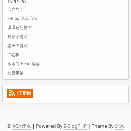
友情链接
#PubWord
又一个夏天过去了，所以今年也没买防水鞋套；
然后天凉了，为了应对踢被子买了睡袋，不知道 1.2 米会不
吉光片羽
会略窄。。
Z-Blog 交流论坛
wdssmq
漠漠睡的博客
2024-09-09 19:43:00
野路子博客
#PubWord
《五至七时的克莱奥》，2018 年 6 月加入列
表，21 年 11 月底发现 B 站上线了这部，直到前几天才看
魔王の博客
完，还是分两次看的。。接下来有五项是 2019 年的，都是
IT老李
电影 —— 略长的待办列表。。
水水的 Hexo 博客
友链申请
©
沉冰浮水
| Powered By
Z-BlogPHP
| Theme By
沉冰