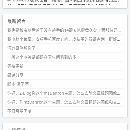
新衣柜虽说已经散俩月味儿了，但还是不想放衣服进去。
wdssmq
最新留言
2024-09-23 21:00:49
#PubWord
要不我每年汇总整理一次？？碎雨集_沉冰浮水_
我也是触宝以后苦于没有趁手的14键五笔键盘久矣上面那位兄台用的百度双键点划布局我也用过很久，那个皮肤做得很粗糙，个别键位的触发区域是错位的，快速打字时很容易出错，修改它的皮肤文件校正后勉强能用，但早年出的皮肤分辨率太低，实在谈不上美观。百度小米定制版的商店里有一个"小黑板"皮肤还不错(百度官方输入法商店里没有)，但那个风格我不喜欢这两天找到了一个叫"森林集"的公众号，开发了海量的皮肤，很多都有14键版本，付费但很便宜，几块钱，终于有自己满意的输入法了搜了一下，这个工作室还是百度的官方合作伙伴，不知道为什么14键作品都不在官方商店上架，难道是百度官方在刻意放弃14键？
第1页
https://www.
wdssmq.com/tag/%E7%A2%8E%E9%9
我电脑小狼毫，安卓手机百度五笔，皮肤用的双键点划，挺好的。
B
%A8%E9%9B%86/
沉冰哥俺想你了
wdssmq
一般这个冷笑话都是在卫生间看到的多
2024-09-23 20:58:40
#PubWord
所以，不带这条的话，2024 年目前只发了 13
等待更新
条嘟？？？？
感谢分享
wdssmq
脚本 没了啊
2024-09-15 10:32:07
你好，Z-Blog你这个mzDanron主题，怎么去除文章标题图像和文章摘要，仅显示标题，感谢回复！
#PubWord
VSCode 内 git 操作卡住的时候没办法主动取消
一直是个痛点，一般都是推送或拉取，今天连提交都卡
你好，你mzDanron这个主题，怎么去除文章标题的图像和文章摘要！仅显示标题，感谢回复解决！
了。。
不日月觉历哈
wdssmq
2024-09-11 08:45:43