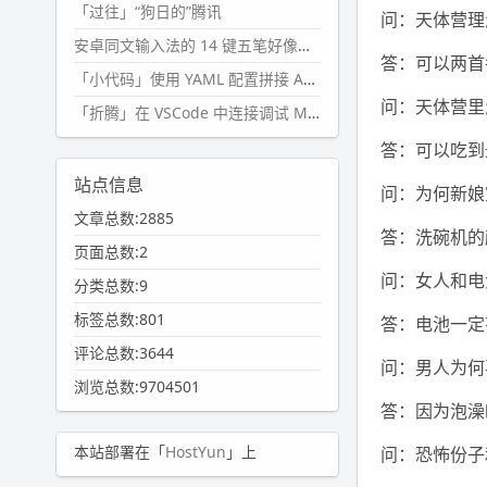
「过往」“狗日的”腾讯
问：天体营理
安卓同文输入法的 14 键五笔好像终于能用了?
答：可以两首
「小代码」使用 YAML 配置拼接 AI 提示词，随机及条件语句
问：天体营里
「折腾」在 VSCode 中连接调试 Microsoft Edge
答：可以吃到
站点信息
问：为何新娘
文章总数:2885
答：洗碗机的
页面总数:2
问：女人和电
分类总数:9
标签总数:801
答：电池一定有
评论总数:3644
问：男人为何
浏览总数:9704501
答：因为泡澡
本站部署在「
HostYun
」上
问：恐怖份子