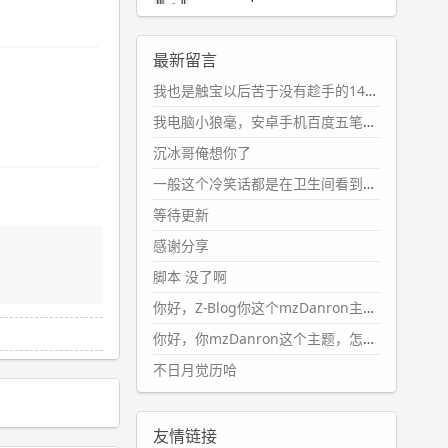
2024-11-19 17:31:51
#PubWord
近期观影记录：超级
最新留言
马里奥，死侍与金刚狼。。
我也是触宝以后苦于没有趁手的14键五笔键盘久矣上面那位兄台用的百度双键点划布局我也用过很久，那个皮肤做得很粗糙，个别键位的触发区域是错位的，快速打字时很容易出错，修改它的皮肤文件校正后勉强能用，但早年出的皮肤分辨率太低，实在谈不上美观。百度小米定制版的商店里有一个"小黑板"皮肤还不错(百度官方输入法商店里没有)，但那个风格我不喜欢这两天找到了一个叫"森林集"的公众号，开发了海量的皮肤，很多都有14键版本，付费但很便宜，几块钱，终于有自己满意的输入法了搜了一下，这个工作室还是百度的官方合作伙伴，不知道为什么14键作品都不在官方商店上架，难道是百度官方在刻意放弃14键？
wdssmq
2024-10-08 10:12:25
我电脑小狼毫，安卓手机百度五笔，皮肤用的双键点划，挺好的。
#PubWord
搬家也告一段落，虽
沉冰哥俺想你了
然搬过来的东西还得归置，新衣柜
虽说已经散俩月味儿了，但还是不
一般这个冷笑话都是在卫生间看到的多
想放衣服进去。
等待更新
wdssmq
感谢分享
2024-09-23 21:00:49
脚本 没了啊
#PubWord
要不我每年汇总整理
一次？？碎雨集_沉冰浮水_第1页
你好，Z-Blog你这个mzDanron主题，怎么去除文章标题图像和文章摘要，仅显示标题，感谢回复！
https://www.
wdssmq.com/ta
你好，你mzDanron这个主题，怎么去除文章标题的图像和文章摘要！仅显示标题，感谢回复解决！
g/%E7%A2%8E%E9%9B
%A8%E
不日月觉历哈
9%9B%86/
wdssmq
2024-09-23 20:58:40
友情链接