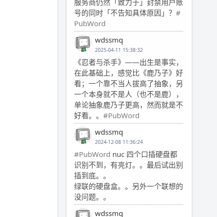
服务商仍然「致力于」封禁用户账
号的同时「不告知具体原因」？
#
PubWord
wdssmq
2025-04-11 15:38:32
《忍者与杀手》——出生是事实，
在此基础上，感觉比《鹿乃子》好
看；一个靠不当人拔高了抽象，另
一个本身就不是人（也不是鹿），
单论抽象鹿乃子更高，然而就是不
好看。。
#PubWord
wdssmq
2024-12-08 11:36:24
#PubWord
nuc 四个口插硬盘都
识别不到，有亮灯。。最后试出别
插到底。。
绿联的硬盘盒。。另外一个联想的
没问题。。
wdssmq