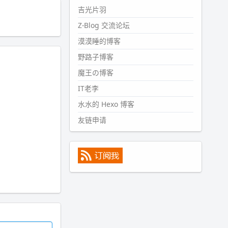
#PubWord
所以，不带这条的
吉光片羽
话，2024 年目前只发了 13 条
Z-Blog 交流论坛
嘟？？？？
漠漠睡的博客
wdssmq
2024-09-15 10:32:07
野路子博客
#PubWord
VSCode 内 git 操作卡
魔王の博客
住的时候没办法主动取消一直是个
IT老李
痛点，一般都是推送或拉取，今天
连提交都卡了。。
水水的 Hexo 博客
wdssmq
友链申请
2024-09-11 08:45:43
#PubWord
又一个夏天过去了，
所以今年也没买防水鞋套；然后天
凉了，为了应对踢被子买了睡袋，
不知道 1.2 米会不会略窄。。
wdssmq
2024-09-09 19:43:00
#PubWord
《五至七时的克莱
奥》，2018 年 6 月加入列表，21