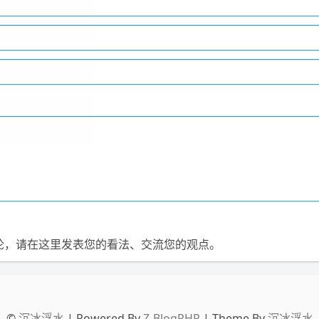
论，请在这里发表您的看法、交流您的观点。
©
沉冰浮水
| Powered By
Z-BlogPHP
| Theme By
沉冰浮水