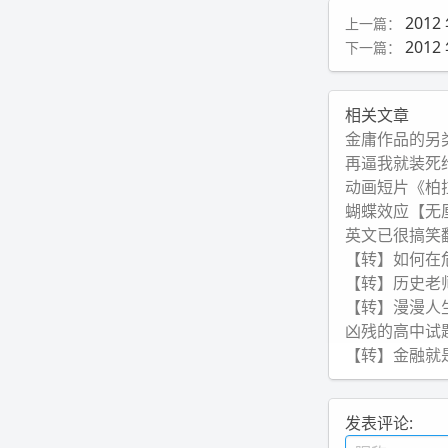
201
上一篇：
2012
下一篇：
相关文章
金庸作品的另
再逼我就装死
动画短片《柏
蝴蝶效应【无
英文已很搞笑
【转】如何在
【转】历史老
【转】漫漫人
凶残的高中试
【转】金融就
发表评论: