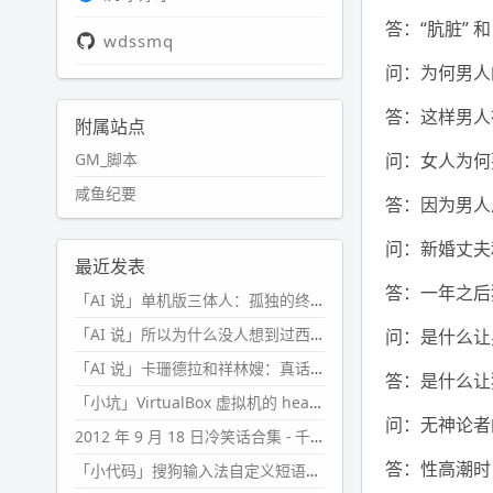
答：“肮脏” 和
wdssmq
问：为何男人
答：这样男人
附属站点
GM_脚本
问：女人为何
咸鱼纪要
答：因为男人总
问：新婚丈夫
最近发表
答：一年之后
「AI 说」单机版三体人：孤独的终极形态
「AI 说」所以为什么没人想到过西西弗斯的膝盖状态？
问：是什么让
「AI 说」卡珊德拉和祥林嫂：真话者的悲剧
答：是什么让
「小坑」VirtualBox 虚拟机的 headless 启动方式
问：无神论者
2012 年 9 月 18 日冷笑话合集 - 千万别惹女人
答：性高潮时
「小代码」搜狗输入法自定义短语分片管理「Python」