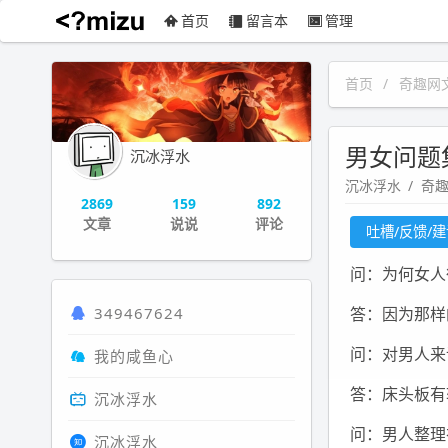
首页
留言本
管理
沉冰浮水
首页
奇趣网
男女问题
沉冰浮水
沉冰浮水
奇
2869
159
892
文章
说说
评论
吐槽/反馈/
问：为何女人
349467624
答：因为那样
问：对男人来
我的咸鱼心
答：床头板有
沉冰浮水
问：男人整理
沉冰浮水