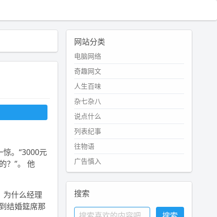
网站分类
电脑网络
奇趣网文
人生百味
杂七杂八
说点什么
列表纪事
往物语
。“3000元
广告慎入
的？”。 他
搜索
，为什么经理
到结婚筵席那