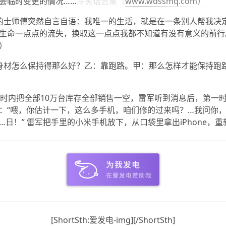
会临时变更的情况……
冷笑话合集（
www.wdssmq.com）
的士师傅突然自言自语：我唯一的生活，就是在一条别人帮我决
生命一点点的流失，换取这一点点我都不知道有没有意义的前行
）
身材怎么保持得那么好？乙：靠跑路。甲：那么怎样才能保持跑
小时内把全部10万台库存全部销售一空，雷军听到消息后，第一
：“喂，你估计一下，这么多手机，咱们修的过来吗？…我问你
…日！” 雷军把手里的小米手机放下，从口袋里拿出iPhone，
[ShortSth:爱发电-img][/ShortSth]