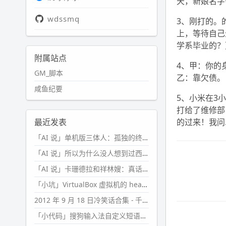
天，新娘名字
wdssmq
3、刚打的。
上，等待自己
学系毕业的？
附属站点
4、甲：你的
GM_脚本
乙：靠欠债。
咸鱼纪要
5、小米在3
打给了维修部
最近发表
的过来！我问
「AI 说」单机版三体人：孤独的终极形态
「AI 说」所以为什么没人想到过西西弗斯的膝盖状态？
「AI 说」卡珊德拉和祥林嫂：真话者的悲剧
「小坑」VirtualBox 虚拟机的 headless 启动方式
2012 年 9 月 18 日冷笑话合集 - 千万别惹女人
「小代码」搜狗输入法自定义短语分片管理「Python」