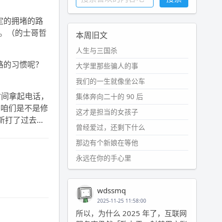
定的拥堵的路
。（的士哥哲
本周旧文
人生与三国杀
路的习惯呢？
大学里那些骗人的事
我们的一生就像坐公车
时间拿起电话，
集体奔向二十的 90 后
，咱们是不是修
这才是担当的女孩子
重新打了过去…
曾经爱过，还剩下什么
那边有个新娘在等他
永远在你的手心里
wdssmq
2025-11-25 11:58:00
所以，为什么 2025 年了，互联网