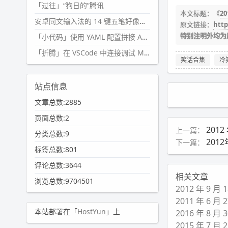
「过往」“狗日的”腾讯
本文标题：《
2
安卓同文输入法的 14 键五笔好像终于能用了?
原文链接：
http
特别注明外均为
「小代码」使用 YAML 配置拼接 AI 提示词，随机及条件语句
「折腾」在 VSCode 中连接调试 Microsoft Edge
笑话合集
冷
站点信息
文章总数:2885
页面总数:2
2012
上一篇：
分类总数:9
201
下一篇：
标签总数:801
评论总数:3644
相关文章
浏览总数:9704501
2012 年 9 
2011 年 6 
本站部署在「
HostYun
」上
2016 年 8 
2015 年 7 