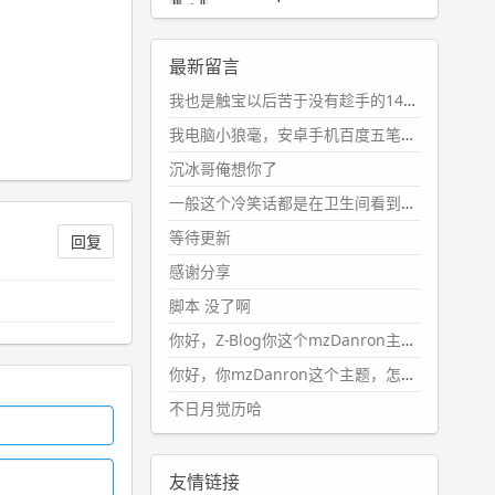
2024-11-19 17:31:51
#PubWord
近期观影记录：超级
最新留言
马里奥，死侍与金刚狼。。
我也是触宝以后苦于没有趁手的14键五笔键盘久矣上面那位兄台用的百度双键点划布局我也用过很久，那个皮肤做得很粗糙，个别键位的触发区域是错位的，快速打字时很容易出错，修改它的皮肤文件校正后勉强能用，但早年出的皮肤分辨率太低，实在谈不上美观。百度小米定制版的商店里有一个"小黑板"皮肤还不错(百度官方输入法商店里没有)，但那个风格我不喜欢这两天找到了一个叫"森林集"的公众号，开发了海量的皮肤，很多都有14键版本，付费但很便宜，几块钱，终于有自己满意的输入法了搜了一下，这个工作室还是百度的官方合作伙伴，不知道为什么14键作品都不在官方商店上架，难道是百度官方在刻意放弃14键？
wdssmq
2024-10-08 10:12:25
我电脑小狼毫，安卓手机百度五笔，皮肤用的双键点划，挺好的。
#PubWord
搬家也告一段落，虽
沉冰哥俺想你了
然搬过来的东西还得归置，新衣柜
虽说已经散俩月味儿了，但还是不
一般这个冷笑话都是在卫生间看到的多
想放衣服进去。
等待更新
回复
wdssmq
感谢分享
2024-09-23 21:00:49
脚本 没了啊
#PubWord
要不我每年汇总整理
一次？？碎雨集_沉冰浮水_第1页
你好，Z-Blog你这个mzDanron主题，怎么去除文章标题图像和文章摘要，仅显示标题，感谢回复！
https://www.
wdssmq.com/ta
你好，你mzDanron这个主题，怎么去除文章标题的图像和文章摘要！仅显示标题，感谢回复解决！
g/%E7%A2%8E%E9%9B
%A8%E
不日月觉历哈
9%9B%86/
wdssmq
2024-09-23 20:58:40
友情链接