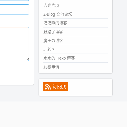
#PubWord
所以，不带这条的
吉光片羽
话，2024 年目前只发了 13 条
Z-Blog 交流论坛
嘟？？？？
漠漠睡的博客
wdssmq
2024-09-15 10:32:07
野路子博客
#PubWord
VSCode 内 git 操作卡
魔王の博客
住的时候没办法主动取消一直是个
IT老李
痛点，一般都是推送或拉取，今天
连提交都卡了。。
水水的 Hexo 博客
wdssmq
友链申请
2024-09-11 08:45:43
#PubWord
又一个夏天过去了，
所以今年也没买防水鞋套；然后天
凉了，为了应对踢被子买了睡袋，
不知道 1.2 米会不会略窄。。
wdssmq
2024-09-09 19:43:00
#PubWord
《五至七时的克莱
奥》，2018 年 6 月加入列表，21