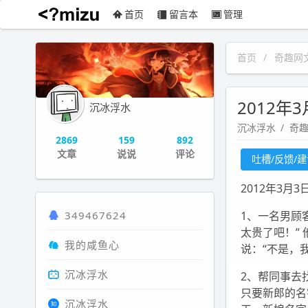
首页
留言本
管理
沉冰浮水
首页
奇趣网
2012年
沉冰浮水
沉冰浮水
奇
2869
159
892
文章
说说
评论
吐槽/反馈/
2012年3月3
349467624
1、一名男顾
太贵了吧！” 
我的咸鱼心
说：“不是，
沉冰浮水
2、帮同事去
只要新郎的名
沉冰浮水