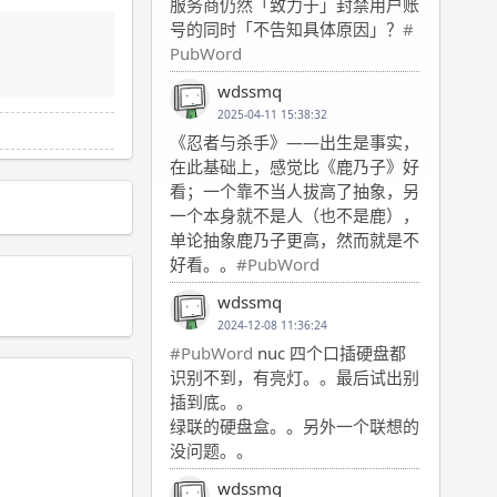
服务商仍然「致力于」封禁用户账
号的同时「不告知具体原因」？
#
PubWord
wdssmq
2025-04-11 15:38:32
《忍者与杀手》——出生是事实，
在此基础上，感觉比《鹿乃子》好
看；一个靠不当人拔高了抽象，另
一个本身就不是人（也不是鹿），
单论抽象鹿乃子更高，然而就是不
好看。。
#PubWord
wdssmq
2024-12-08 11:36:24
#PubWord
nuc 四个口插硬盘都
识别不到，有亮灯。。最后试出别
插到底。。
绿联的硬盘盒。。另外一个联想的
没问题。。
wdssmq