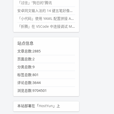
「过往」“狗日的”腾讯
安卓同文输入法的 14 键五笔好像终于能用了?
「小代码」使用 YAML 配置拼接 AI 提示词，随机及条件语句
「折腾」在 VSCode 中连接调试 Microsoft Edge
站点信息
文章总数:2885
页面总数:2
分类总数:9
标签总数:801
评论总数:3644
浏览总数:9704501
本站部署在「
HostYun
」上