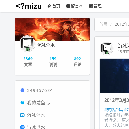
首页
留言本
管理
沉冰浮水
首页
2012
沉冰浮水
沉冰
15 年前 
2869
159
892
文章
说说
评论
349467624
2012年3月
我的咸鱼心
#笑话合集
#
沉冰浮水
求结账时，老
老板说：“原
店，饭店经理跟
沉冰浮水