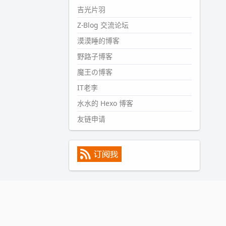
#PubWord
所以，不带这条的
吉光片羽
话，2024 年目前只发了 13 条
Z-Blog 交流论坛
嘟？？？？
漠漠睡的博客
wdssmq
2024-09-15 10:32:07
野路子博客
#PubWord
VSCode 内 git 操作卡
魔王の博客
住的时候没办法主动取消一直是个
IT老李
痛点，一般都是推送或拉取，今天
连提交都卡了。。
水水的 Hexo 博客
wdssmq
友链申请
2024-09-11 08:45:43
#PubWord
又一个夏天过去了，
所以今年也没买防水鞋套；然后天
凉了，为了应对踢被子买了睡袋，
不知道 1.2 米会不会略窄。。
wdssmq
2024-09-09 19:43:00
#PubWord
《五至七时的克莱
奥》，2018 年 6 月加入列表，21