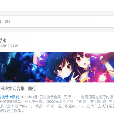
年3月3日
浮水
(2012-03-03)
3日冷笑话合集 - 同行
冷笑话
#讽刺
2012年3月3日冷笑话合集 - 同行 1、一名男顾客在餐厅吃
板拿来的账单让他大吃一惊。“3000元太贵了吧！” 他说：“你们对同行应
来你也是开餐厅的？”。 他说：“不是，我是抢钱的。” 2、帮同事去找订婚
我要了新郎...