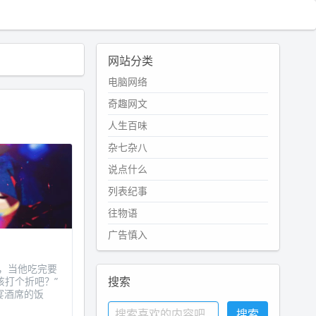
网站分类
电脑网络
奇趣网文
人生百味
杂七杂八
说点什么
列表纪事
往物语
广告慎入
饭，当他吃完要
搜索
该打个折吧？”
宴酒席的饭