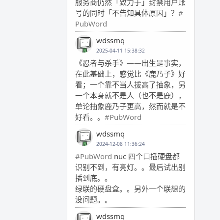
服务商仍然「致力于」封禁用户账
号的同时「不告知具体原因」？
#
PubWord
wdssmq
2025-04-11 15:38:32
《忍者与杀手》——出生是事实，
在此基础上，感觉比《鹿乃子》好
看；一个靠不当人拔高了抽象，另
一个本身就不是人（也不是鹿），
单论抽象鹿乃子更高，然而就是不
好看。。
#PubWord
wdssmq
2024-12-08 11:36:24
#PubWord
nuc 四个口插硬盘都
识别不到，有亮灯。。最后试出别
插到底。。
绿联的硬盘盒。。另外一个联想的
没问题。。
wdssmq