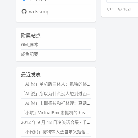
1
1821
wdssmq
附属站点
GM_脚本
咸鱼纪要
最近发表
「AI 说」单机版三体人：孤独的终极形态
「AI 说」所以为什么没人想到过西西弗斯的膝盖状态？
「AI 说」卡珊德拉和祥林嫂：真话者的悲剧
「小坑」VirtualBox 虚拟机的 headless 启动方式
2012 年 9 月 18 日冷笑话合集 - 千万别惹女人
「小代码」搜狗输入法自定义短语分片管理「Python」