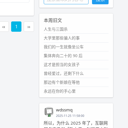
本周旧文
‹‹
1
››
人生与三国杀
大学里那些骗人的事
我们的一生就像坐公车
集体奔向二十的 90 后
这才是担当的女孩子
曾经爱过，还剩下什么
那边有个新娘在等他
永远在你的手心里
wdssmq
2025-11-25 11:58:00
所以，为什么 2025 年了，互联网