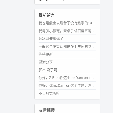
2024-11-19 17:31:51
#PubWord
近期观影记录：超级
最新留言
马里奥，死侍与金刚狼。。
我也是触宝以后苦于没有趁手的14键五笔键盘久矣上面那位兄台用的百度双键点划布局我也用过很久，那个皮肤做得很粗糙，个别键位的触发区域是错位的，快速打字时很容易出错，修改它的皮肤文件校正后勉强能用，但早年出的皮肤分辨率太低，实在谈不上美观。百度小米定制版的商店里有一个"小黑板"皮肤还不错(百度官方输入法商店里没有)，但那个风格我不喜欢这两天找到了一个叫"森林集"的公众号，开发了海量的皮肤，很多都有14键版本，付费但很便宜，几块钱，终于有自己满意的输入法了搜了一下，这个工作室还是百度的官方合作伙伴，不知道为什么14键作品都不在官方商店上架，难道是百度官方在刻意放弃14键？
wdssmq
2024-10-08 10:12:25
我电脑小狼毫，安卓手机百度五笔，皮肤用的双键点划，挺好的。
#PubWord
搬家也告一段落，虽
沉冰哥俺想你了
然搬过来的东西还得归置，新衣柜
虽说已经散俩月味儿了，但还是不
一般这个冷笑话都是在卫生间看到的多
想放衣服进去。
等待更新
wdssmq
感谢分享
2024-09-23 21:00:49
脚本 没了啊
#PubWord
要不我每年汇总整理
一次？？碎雨集_沉冰浮水_第1页
你好，Z-Blog你这个mzDanron主题，怎么去除文章标题图像和文章摘要，仅显示标题，感谢回复！
https://www.
wdssmq.com/ta
你好，你mzDanron这个主题，怎么去除文章标题的图像和文章摘要！仅显示标题，感谢回复解决！
g/%E7%A2%8E%E9%9B
%A8%E
不日月觉历哈
9%9B%86/
wdssmq
2024-09-23 20:58:40
友情链接