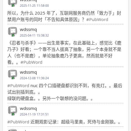
2025-11-25 11:58:00
所以，为什么 2025 年了，互联网服务商仍然「致力于」封
禁用户账号的同时「不告知具体原因」？
#PubWord
wdssmq
2025-04-11 15:38:32
《忍者与杀手》——出生是事实，在此基础上，感觉比《鹿
乃子》好看；一个靠不当人拔高了抽象，另一个本身就不是
人（也不是鹿），单论抽象鹿乃子更高，然而就是不好
看。。
#PubWord
wdssmq
2024-12-08 11:36:24
#PubWord
nuc 四个口插硬盘都识别不到，有亮灯。。最后
试出别插到底。。
绿联的硬盘盒。。另外一个联想的没问题。。
wdssmq
2024-11-19 17:31:51
#PubWord
近期观影记录：超级马里奥，死侍与金刚狼。。