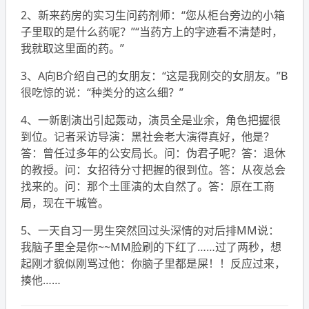
2、新来药房的实习生问药剂师：“您从柜台旁边的小箱
子里取的是什么药呢？”“当药方上的字迹看不清楚时，
我就取这里面的药。”
3、A向B介绍自己的女朋友：“这是我刚交的女朋友。”B
很吃惊的说：“种类分的这么细？”
4、一新剧演出引起轰动，演员全是业余，角色把握很
到位。记者采访导演：黑社会老大演得真好，他是？
答：曾任过多年的公安局长。问：伪君子呢？答：退休
的教授。问：女招待分寸把握的很到位。答：从夜总会
找来的。问：那个土匪演的太自然了。答：原在工商
局，现在干城管。
5、一天自习一男生突然回过头深情的对后排MM说：
我脑子里全是你~~MM脸刷的下红了……过了两秒，想
起刚才貌似刚骂过他：你脑子里都是屎！！反应过来，
揍他……