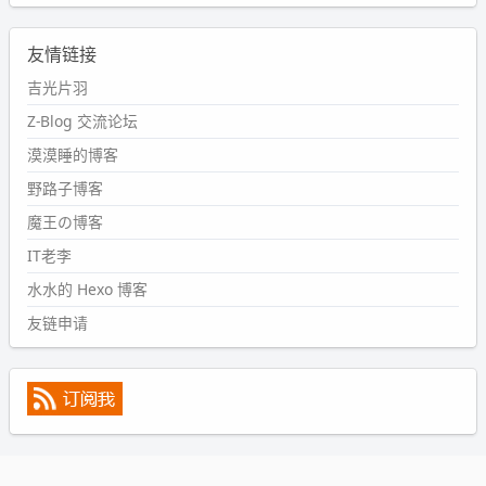
wdssmq
2024-09-11 08:45:43
友情链接
#PubWord
又一个夏天过去了，所以今年也没买防水鞋套；
然后天凉了，为了应对踢被子买了睡袋，不知道 1.2 米会不
吉光片羽
会略窄。。
Z-Blog 交流论坛
wdssmq
漠漠睡的博客
2024-09-09 19:43:00
野路子博客
#PubWord
《五至七时的克莱奥》，2018 年 6 月加入列
表，21 年 11 月底发现 B 站上线了这部，直到前几天才看
魔王の博客
完，还是分两次看的。。接下来有五项是 2019 年的，都是
IT老李
电影 —— 略长的待办列表。。
水水的 Hexo 博客
友链申请