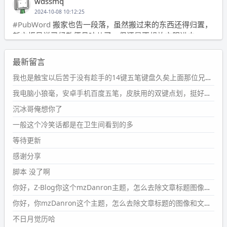
wdssmq
2024-10-08 10:12:25
#PubWord
搬家也告一段落，虽然搬过来的东西还得归置，
新衣柜虽说已经散俩月味儿了，但还是不想放衣服进去。
wdssmq
最新留言
2024-09-23 21:00:49
#PubWord
要不我每年汇总整理一次？？碎雨集_沉冰浮水_
我也是触宝以后苦于没有趁手的14键五笔键盘久矣上面那位兄台用的百度双键点划布局我也用过很久，那个皮肤做得很粗糙，个别键位的触发区域是错位的，快速打字时很容易出错，修改它的皮肤文件校正后勉强能用，但早年出的皮肤分辨率太低，实在谈不上美观。百度小米定制版的商店里有一个"小黑板"皮肤还不错(百度官方输入法商店里没有)，但那个风格我不喜欢这两天找到了一个叫"森林集"的公众号，开发了海量的皮肤，很多都有14键版本，付费但很便宜，几块钱，终于有自己满意的输入法了搜了一下，这个工作室还是百度的官方合作伙伴，不知道为什么14键作品都不在官方商店上架，难道是百度官方在刻意放弃14键？
第1页
https://www.
wdssmq.com/tag/%E7%A2%8E%E9%9
我电脑小狼毫，安卓手机百度五笔，皮肤用的双键点划，挺好的。
B
%A8%E9%9B%86/
沉冰哥俺想你了
wdssmq
一般这个冷笑话都是在卫生间看到的多
2024-09-23 20:58:40
#PubWord
所以，不带这条的话，2024 年目前只发了 13
等待更新
条嘟？？？？
感谢分享
wdssmq
脚本 没了啊
2024-09-15 10:32:07
你好，Z-Blog你这个mzDanron主题，怎么去除文章标题图像和文章摘要，仅显示标题，感谢回复！
#PubWord
VSCode 内 git 操作卡住的时候没办法主动取消
一直是个痛点，一般都是推送或拉取，今天连提交都卡
你好，你mzDanron这个主题，怎么去除文章标题的图像和文章摘要！仅显示标题，感谢回复解决！
了。。
不日月觉历哈