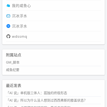
我的咸鱼心
沉冰浮水
沉冰浮水
wdssmq
附属站点
GM_脚本
咸鱼纪要
最近发表
「AI 说」单机版三体人：孤独的终极形态
「AI 说」所以为什么没人想到过西西弗斯的膝盖状态？