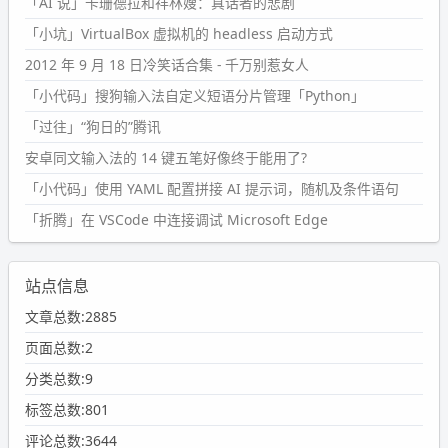
「AI 说」卡珊德拉和祥林嫂：真话者的悲剧
「小坑」VirtualBox 虚拟机的 headless 启动方式
2012 年 9 月 18 日冷笑话合集 - 千万别惹女人
「小代码」搜狗输入法自定义短语分片管理「Python」
「过往」“狗日的”腾讯
安卓同文输入法的 14 键五笔好像终于能用了?
「小代码」使用 YAML 配置拼接 AI 提示词，随机及条件语句
「折腾」在 VSCode 中连接调试 Microsoft Edge
站点信息
文章总数:2885
页面总数:2
分类总数:9
标签总数:801
评论总数:3644