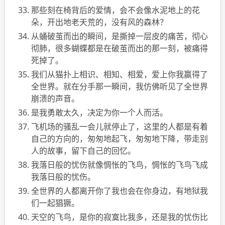
那些刻在椅背后的爱情，会不会像水泥地上的花
朵，开出地老天荒的，没有风的森林？
从蛹破茧而出的瞬间，是撕掉一层皮的痛苦，彻心
彻肺，很多蝴蝶都是在破茧而出的那一刻，被痛得
死掉了。
我们从猫扑上相识、相知、相爱，爱上你我赢得了
全世界。就在分手那一瞬间，我仿佛听见了全世界
崩溃的声音。
是我勇敢太久，决定为你一个人而活。
飞机场的骚乱一会儿就停止了，这里的人都是有着
自己的方向的，匆匆地起飞，匆匆地下降，带走别
人的故事，留下自己的回忆。
我落日般的忧伤就像惆怅的飞鸟，惆怅的飞鸟飞成
我落日般的忧伤。
全世界的人都离开你了我也会在你身边，有地狱我
们一起猖獗。
天空的飞鸟，是你的寂寞比我多，还是我的忧伤比