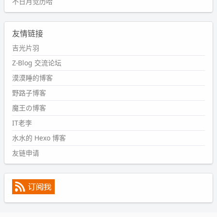
不日月觉历哈
wdssmq
2024-09-11 08:45:43
友情链接
#PubWord
又一个夏天过去了，所以今年也没买防水鞋套；
然后天凉了，为了应对踢被子买了睡袋，不知道 1.2 米会不
吉光片羽
会略窄。。
Z-Blog 交流论坛
wdssmq
漠漠睡的博客
2024-09-09 19:43:00
野路子博客
#PubWord
《五至七时的克莱奥》，2018 年 6 月加入列
表，21 年 11 月底发现 B 站上线了这部，直到前几天才看
魔王の博客
完，还是分两次看的。。接下来有五项是 2019 年的，都是
IT老李
电影 —— 略长的待办列表。。
水水的 Hexo 博客
友链申请