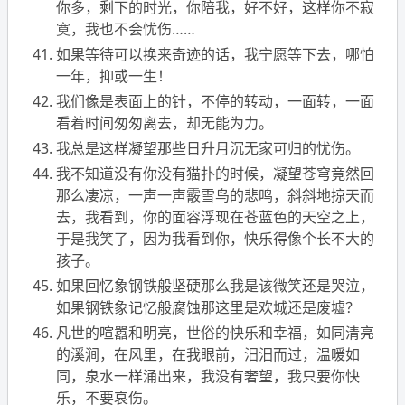
你多，剩下的时光，你陪我，好不好，这样你不寂
寞，我也不会忧伤……
如果等待可以换来奇迹的话，我宁愿等下去，哪怕
一年，抑或一生！
我们像是表面上的针，不停的转动，一面转，一面
看着时间匆匆离去，却无能为力。
我总是这样凝望那些日升月沉无家可归的忧伤。
我不知道没有你没有猫扑的时候，凝望苍穹竟然回
那么凄凉，一声一声霰雪鸟的悲鸣，斜斜地掠天而
去，我看到，你的面容浮现在苍蓝色的天空之上，
于是我笑了，因为我看到你，快乐得像个长不大的
孩子。
如果回忆象钢铁般坚硬那么我是该微笑还是哭泣，
如果钢铁象记忆般腐蚀那这里是欢城还是废墟？
凡世的喧嚣和明亮，世俗的快乐和幸福，如同清亮
的溪涧，在风里，在我眼前，汨汨而过，温暖如
同，泉水一样涌出来，我没有奢望，我只要你快
乐，不要哀伤。