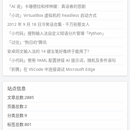
「AI 说」卡珊德拉和祥林嫂：真话者的悲剧
「小坑」VirtualBox 虚拟机的 headless 启动方式
2012 年 9 月 18 日冷笑话合集 - 千万别惹女人
「小代码」搜狗输入法自定义短语分片管理「Python」
「过往」“狗日的”腾讯
安卓同文输入法的 14 键五笔好像终于能用了?
「小代码」使用 YAML 配置拼接 AI 提示词，随机及条件语句
「折腾」在 VSCode 中连接调试 Microsoft Edge
站点信息
文章总数:2885
页面总数:2
分类总数:9
标签总数:801