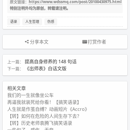
原文链接：
https://www.wdssmq.com/post/20100430975.html
特别注明外均为原创，转载请注明。
语录
人生哲理
伤感
分享本文
打赏作者
提高自身修养的 148 句话
上一篇：
《出师表》白话文版
下一篇：
相关文章
我们的一生就像坐公车
再逼我就装死给你看！【搞笑语录】
人生就是作茧自缚？动画短片《Accro》
【转】如何在危险的人间生存下去？
【转】历史老师袁腾飞搞笑语录