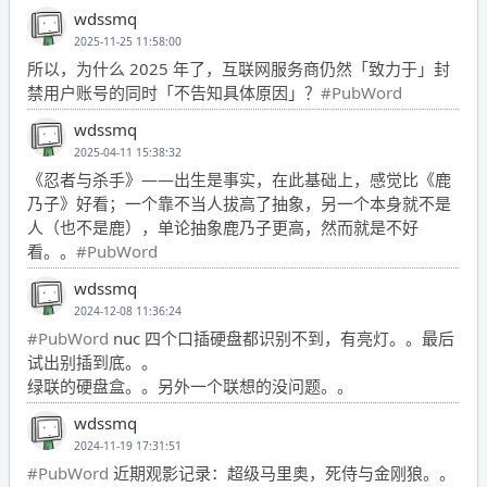
wdssmq
2025-11-25 11:58:00
所以，为什么 2025 年了，互联网服务商仍然「致力于」封
禁用户账号的同时「不告知具体原因」？
#PubWord
wdssmq
2025-04-11 15:38:32
《忍者与杀手》——出生是事实，在此基础上，感觉比《鹿
乃子》好看；一个靠不当人拔高了抽象，另一个本身就不是
人（也不是鹿），单论抽象鹿乃子更高，然而就是不好
看。。
#PubWord
wdssmq
2024-12-08 11:36:24
#PubWord
nuc 四个口插硬盘都识别不到，有亮灯。。最后
试出别插到底。。
绿联的硬盘盒。。另外一个联想的没问题。。
wdssmq
2024-11-19 17:31:51
#PubWord
近期观影记录：超级马里奥，死侍与金刚狼。。