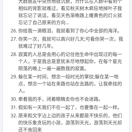
大群朋友中突然地就沉默，为什么在人群中看到个
相似的背影就难过，看见秋天树木疯狂地掉叶子我
就忘记了说话，看见天色渐晚路上暖黄色的灯火就
忘记了自己原来的方向…
你给我一滴眼泪，我就看到了你心中全部的海洋。
你笑一次，我就可以高兴好几天;可看你哭一次，我
就难过了好几年。
寂寞的人总是会用心的记住他生命中出现过的每一
个人，于是我总是意犹未尽地想起你，在每个星光
陨落的晚上一遍一遍数我的寂寞。
躲在某一时间，想念一段时光的掌纹;躲在某一地
点，想念一个站在来路也站在去路的，让我牵挂的
人。
牵着我的手，闭着眼睛走你也不会迷路。
假如有一天我们不在一起了，也要像在一起一样。
原来和文字沾上边的孩子从来都是不快乐的，他们
的快乐象贪玩的小孩，游荡到天光，游荡到天光却
还不肯回来