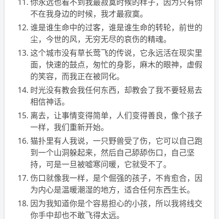
你永远也看不到我最寂寞时候的样子，因为只有你
不在我身边的时候，我才最寂寞。
谁是谁生命中的过客，谁是谁生命的转轮，前世的
尘，今世的风，无穷无尽的哀伤的精魂。
这个城市没有草长莺飞的传说，它永远活在现实里
面，快速的鼓点，匆忙的身影，麻木的眼神，虚假
的笑容，而我正在被同化。
时光没有教会我任何东西，却教会了我不要轻易去
相信神话。
离去，让事情变得简单，人们变得善良，像个孩子
一样，我们重新开始。
猫扑里有人我说，一只野兽受了伤，它可以自己跑
到一个山洞躲起来，然后自己舔舔伤口，自己坚
持，可是一旦被嘘寒问暖，它就受不了。
伤口就像我一样，是个倔强的孩子，不肯愈合，因
为内心是温暖潮湿的地方，适合任何东西生长。
因为我知道你是个容易担心的小孩，所以我将线交
你手中却也不敢飞得太远。