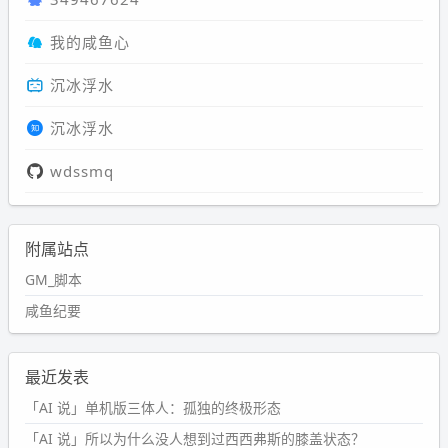
我的咸鱼心
沉冰浮水
沉冰浮水
wdssmq
附属站点
GM_脚本
咸鱼纪要
最近发表
「AI 说」单机版三体人：孤独的终极形态
「AI 说」所以为什么没人想到过西西弗斯的膝盖状态？