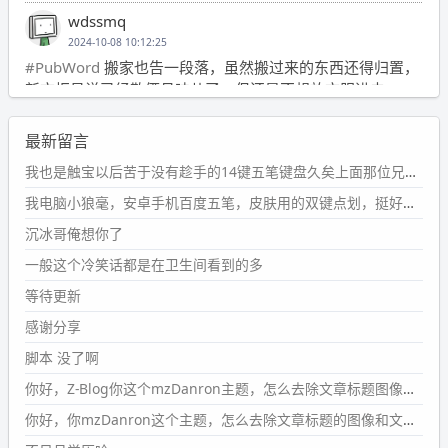
wdssmq
2024-10-08 10:12:25
#PubWord
搬家也告一段落，虽然搬过来的东西还得归置，
新衣柜虽说已经散俩月味儿了，但还是不想放衣服进去。
wdssmq
最新留言
2024-09-23 21:00:49
#PubWord
要不我每年汇总整理一次？？碎雨集_沉冰浮水_
我也是触宝以后苦于没有趁手的14键五笔键盘久矣上面那位兄台用的百度双键点划布局我也用过很久，那个皮肤做得很粗糙，个别键位的触发区域是错位的，快速打字时很容易出错，修改它的皮肤文件校正后勉强能用，但早年出的皮肤分辨率太低，实在谈不上美观。百度小米定制版的商店里有一个"小黑板"皮肤还不错(百度官方输入法商店里没有)，但那个风格我不喜欢这两天找到了一个叫"森林集"的公众号，开发了海量的皮肤，很多都有14键版本，付费但很便宜，几块钱，终于有自己满意的输入法了搜了一下，这个工作室还是百度的官方合作伙伴，不知道为什么14键作品都不在官方商店上架，难道是百度官方在刻意放弃14键？
第1页
https://www.
wdssmq.com/tag/%E7%A2%8E%E9%9
我电脑小狼毫，安卓手机百度五笔，皮肤用的双键点划，挺好的。
B
%A8%E9%9B%86/
沉冰哥俺想你了
wdssmq
一般这个冷笑话都是在卫生间看到的多
2024-09-23 20:58:40
#PubWord
所以，不带这条的话，2024 年目前只发了 13
等待更新
条嘟？？？？
感谢分享
wdssmq
脚本 没了啊
2024-09-15 10:32:07
你好，Z-Blog你这个mzDanron主题，怎么去除文章标题图像和文章摘要，仅显示标题，感谢回复！
#PubWord
VSCode 内 git 操作卡住的时候没办法主动取消
一直是个痛点，一般都是推送或拉取，今天连提交都卡
你好，你mzDanron这个主题，怎么去除文章标题的图像和文章摘要！仅显示标题，感谢回复解决！
了。。