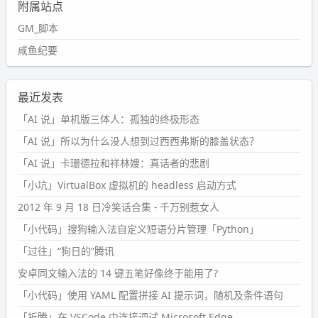
附属站点
GM_脚本
咸鱼纪要
最近发表
「AI 说」单机版三体人：孤独的终极形态
「AI 说」所以为什么没人想到过西西弗斯的膝盖状态？
「AI 说」卡珊德拉和祥林嫂：真话者的悲剧
「小坑」VirtualBox 虚拟机的 headless 启动方式
2012 年 9 月 18 日冷笑话合集 - 千万别惹女人
「小代码」搜狗输入法自定义短语分片管理「Python」
「过往」“狗日的”腾讯
安卓同文输入法的 14 键五笔好像终于能用了?
「小代码」使用 YAML 配置拼接 AI 提示词，随机及条件语句
「折腾」在 VSCode 中连接调试 Microsoft Edge