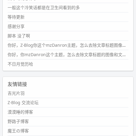
wdssmq
一般这个冷笑话都是在卫生间看到的多
2024-09-23 20:58:40
#PubWord
所以，不带这条的话，2024 年目前只发了 13
等待更新
条嘟？？？？
感谢分享
wdssmq
脚本 没了啊
2024-09-15 10:32:07
你好，Z-Blog你这个mzDanron主题，怎么去除文章标题图像和文章摘要，仅显示标题，感谢回复！
#PubWord
VSCode 内 git 操作卡住的时候没办法主动取消
一直是个痛点，一般都是推送或拉取，今天连提交都卡
你好，你mzDanron这个主题，怎么去除文章标题的图像和文章摘要！仅显示标题，感谢回复解决！
了。。
不日月觉历哈
wdssmq
2024-09-11 08:45:43
友情链接
#PubWord
又一个夏天过去了，所以今年也没买防水鞋套；
然后天凉了，为了应对踢被子买了睡袋，不知道 1.2 米会不
吉光片羽
会略窄。。
Z-Blog 交流论坛
wdssmq
漠漠睡的博客
2024-09-09 19:43:00
野路子博客
#PubWord
《五至七时的克莱奥》，2018 年 6 月加入列
表，21 年 11 月底发现 B 站上线了这部，直到前几天才看
魔王の博客
完，还是分两次看的。。接下来有五项是 2019 年的，都是