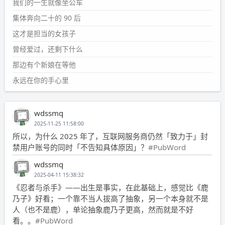
我们的一生就像坐公车
集体奔向二十的 90 后
这才是担当的女孩子
曾经爱过，还剩下什么
那边有个新娘在等他
永远在你的手心里
wdssmq
2025-11-25 11:58:00
所以，为什么 2025 年了，互联网服务商仍然「致力于」封
禁用户账号的同时「不告知具体原因」？
#PubWord
wdssmq
2025-04-11 15:38:32
《忍者与杀手》——出生是事实，在此基础上，感觉比《鹿
乃子》好看；一个靠不当人拔高了抽象，另一个本身就不是
人（也不是鹿），单论抽象鹿乃子更高，然而就是不好
看。。
#PubWord