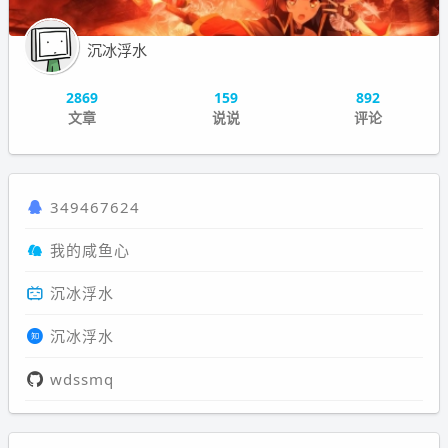
沉冰浮水
2869
159
892
文章
说说
评论
349467624
我的咸鱼心
沉冰浮水
沉冰浮水
wdssmq