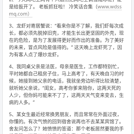
是给扳开了。 老板抓狂啦！
冷笑话合集（
www.wdss
mq.com）
3、龙虾对寄居蟹说：“看来你是不了解，我们虾每次成
长，都必须先脱掉旧壳，才能生长出更坚固的外壳，现
在的危险，是为了发展得更好而作出的准备。为了美好
的未来，冒点风险是值得的。” 这天晚上龙虾死了，因
为有客人点了爆炒龙虾。
4、我同桌父亲是法医，母亲是医生，工作都特别忙，
平时她都自己租房子住，马上高考了，有天晚自习的时
候，她接到她父亲的电话，我就坐旁边听得比较清楚，
就听她父亲说，“闺女，高考你爹来陪你，这两天死的
人少，但你妈可能来不了了，这两天天气变来变去，生
病的人多。”
5、某女生最近经常换男朋友，而且常常在外面过夜，
你懂的。有次气愤的回到宿舍说再也不去某某宾馆了。
舍友问怎么了？她愤愤的答道：那个老板居然要我的手