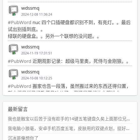
wdssmq
2024-12-08 11:36:24
#PubWord
nuc 四个口插硬盘都识别不到，有亮灯。。最后
试出别插到底。。
绿联的硬盘盒。。另外一个联想的没问题。。
wdssmq
2024-11-19 17:31:51
#PubWord
近期观影记录：超级马里奥，死侍与金刚狼。。
wdssmq
2024-10-08 10:12:25
#PubWord
搬家也告一段落，虽然搬过来的东西还得归置，
新衣柜虽说已经散俩月味儿了，但还是不想放衣服进去。
wdssmq
最新留言
2024-09-23 21:00:49
#PubWord
要不我每年汇总整理一次？？碎雨集_沉冰浮水_
我也是触宝以后苦于没有趁手的14键五笔键盘久矣上面那位兄台用的百度双键点划布局我也用过很久，那个皮肤做得很粗糙，个别键位的触发区域是错位的，快速打字时很容易出错，修改它的皮肤文件校正后勉强能用，但早年出的皮肤分辨率太低，实在谈不上美观。百度小米定制版的商店里有一个"小黑板"皮肤还不错(百度官方输入法商店里没有)，但那个风格我不喜欢这两天找到了一个叫"森林集"的公众号，开发了海量的皮肤，很多都有14键版本，付费但很便宜，几块钱，终于有自己满意的输入法了搜了一下，这个工作室还是百度的官方合作伙伴，不知道为什么14键作品都不在官方商店上架，难道是百度官方在刻意放弃14键？
第1页
https://www.
wdssmq.com/tag/%E7%A2%8E%E9%9
我电脑小狼毫，安卓手机百度五笔，皮肤用的双键点划，挺好的。
B
%A8%E9%9B%86/
沉冰哥俺想你了